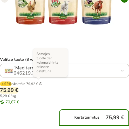
Samojen
tuotteiden
Valitse tuote (8 vaihtoehtoa)
kokonaishinta
erikseen
"Mediterranean"-paketti
ostettuna
646219.7
-4.92%
yksittäin
79,92 €
75,99 €
5,28 € / kg
70,67 €
75,99 €
Kertatoimitus