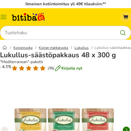
Ilmainen kotiintoimitus yli 49€ tilauksiin.**
Katalogivalikko
Hae
Koiranruoka
Koiran märkäruoka
Lukullus
Lukullus-säästöpakkau
Lukullus-säästöpakkaus 48 x 300 g
"Mediterranean"-paketti
: 4.7/5
Kirjoita nyt
(
35
)