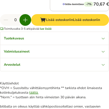
70,67 €
-7%
Lisää ostoskoriin
Lisää ostoskoriin
Toimitusaika 3-5 arkipäivää
lue lisää
Tuotekuvaus
Valmistusaineet
Arvostelut
Käyttöehdot
*OVH = Suositeltu vähittäismyyntihinta ** tarkista ehdot ilmaisesta
kotiinkuljetuksesta
täältä.
"Norm." = tuotteen alin hinta viimeisten 30 päivän aikana.
bitiballa on oikeus käyttää sähköpostiosoitettasi omien, vastaavien