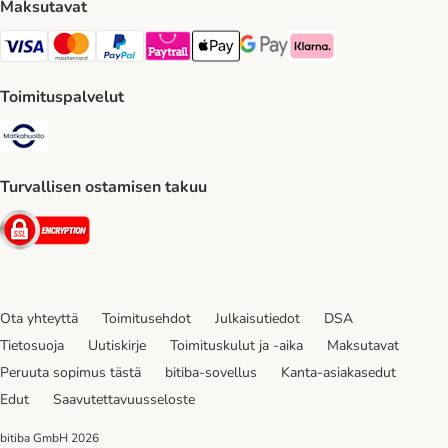
Maksutavat
VISA Payment Method
Mastercard Payment Method
Paypal Payment Method
Paytrail Payment Method
Apple Pay Payment Method
Google Pay Payment Method
Klarna Payment Method
Toimituspalvelut
Matkahuolto Shipping Method
Turvallisen ostamisen takuu
Security
Ota yhteyttä
Toimitusehdot
Julkaisutiedot
DSA
Tietosuoja
Uutiskirje
Toimituskulut ja -aika
Maksutavat
Peruuta sopimus tästä
bitiba-sovellus
Kanta-asiakasedut
Edut
Saavutettavuusseloste
bitiba GmbH
2026