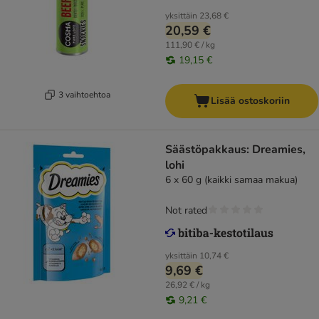
yksittäin
23,68 €
20,59 €
111,90 € / kg
19,15 €
3 vaihtoehtoa
Lisää ostoskoriin
Säästöpakkaus: Dreamies,
lohi
6 x 60 g (kaikki samaa makua)
Not rated
yksittäin
10,74 €
9,69 €
26,92 € / kg
9,21 €