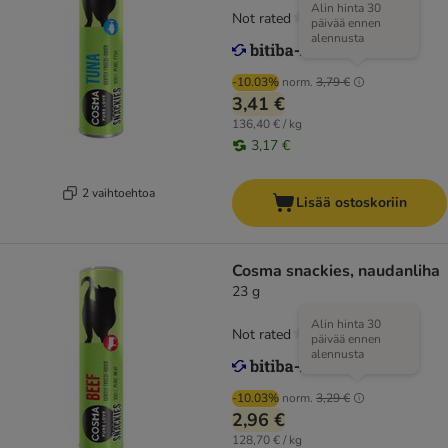
Alin hinta 30
Not rated
päivää ennen
alennusta
-10.03%
norm.
3,79 €
3,41 €
136,40 € / kg
3,17 €
2 vaihtoehtoa
Lisää ostoskoriin
Cosma snackies, naudanliha
23 g
Alin hinta 30
Not rated
päivää ennen
alennusta
-10.03%
norm.
3,29 €
2,96 €
128,70 € / kg