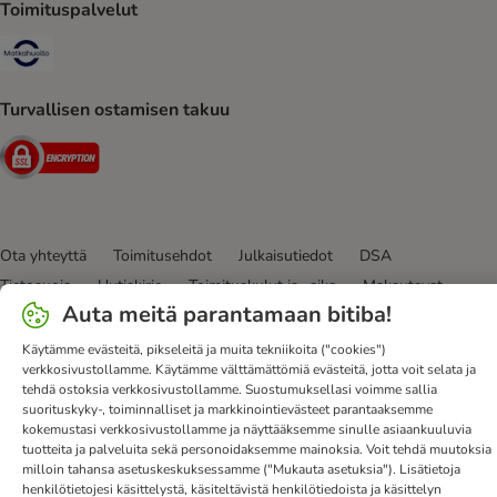
Toimituspalvelut
Matkahuolto Shipping Method
Turvallisen ostamisen takuu
Security
Ota yhteyttä
Toimitusehdot
Julkaisutiedot
DSA
Tietosuoja
Uutiskirje
Toimituskulut ja -aika
Maksutavat
Auta meitä parantamaan bitiba!
Peruuta sopimus tästä
bitiba-sovellus
Kanta-asiakasedut
Edut
Saavutettavuusseloste
Käytämme evästeitä, pikseleitä ja muita tekniikoita ("cookies")
verkkosivustollamme. Käytämme välttämättömiä evästeitä, jotta voit selata ja
bitiba GmbH
2026
tehdä ostoksia verkkosivustollamme. Suostumuksellasi voimme sallia
suorituskyky-, toiminnalliset ja markkinointievästeet parantaaksemme
kokemustasi verkkosivustollamme ja näyttääksemme sinulle asiaankuuluvia
tuotteita ja palveluita sekä personoidaksemme mainoksia. Voit tehdä muutoksia
milloin tahansa asetuskeskuksessamme ("Mukauta asetuksia"). Lisätietoja
henkilötietojesi käsittelystä, käsiteltävistä henkilötiedoista ja käsittelyn