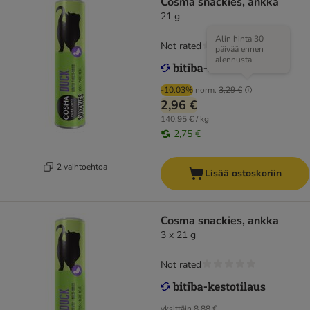
Cosma snackies, ankka
21 g
Alin hinta 30
Not rated
päivää ennen
alennusta
-10.03%
norm.
3,29 €
2,96 €
140,95 € / kg
2,75 €
2 vaihtoehtoa
Lisää ostoskoriin
Cosma snackies, ankka
3 x 21 g
Not rated
yksittäin
8,88 €