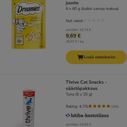
juusto
6 x 60 g (kaikki samaa makua)
Not rated
yksittäin
10,74 €
9,69 €
26,92 € / kg
Lisää ostoskoriin
Thrive Cat Snacks -
säästöpakkaus
Tuna (5 x 25 g)
Rating: 4.7/5
(
185
)
yksittäin
19,95 €