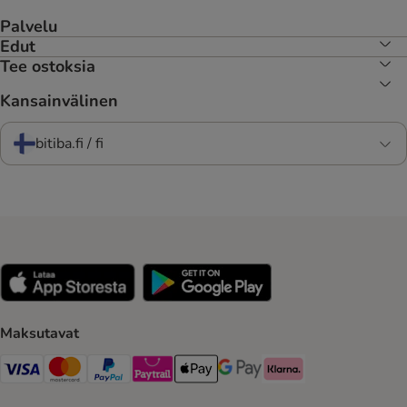
Palvelu
Edut
Tee ostoksia
Kansainvälinen
bitiba.fi / fi
Maksutavat
VISA Payment Method
Mastercard Payment Method
Paypal Payment Method
Paytrail Payment Method
Apple Pay Payment Method
Google Pay Payment Method
Klarna Payment Method