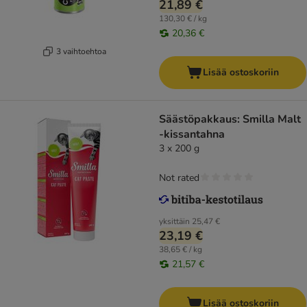
21,89 €
130,30 € / kg
20,36 €
3 vaihtoehtoa
Lisää ostoskoriin
Säästöpakkaus: Smilla Malt
-kissantahna
3 x 200 g
Not rated
yksittäin
25,47 €
23,19 €
38,65 € / kg
21,57 €
Lisää ostoskoriin