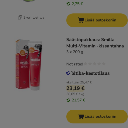
2,75 €
3 vaihtoehtoa
Lisää ostoskoriin
Säästöpakkaus: Smilla
Multi-Vitamin -kissantahna
3 x 200 g
Not rated
yksittäin
25,47 €
23,19 €
38,65 € / kg
21,57 €
Lisää ostoskoriin