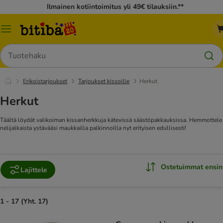
Ilmainen kotiintoimitus yli 49€ tilauksiin.**
Katalogivalikko
Hae
Erikoistarjoukset
Tarjoukset kissoille
Herkut
Herkut
Täältä löydät valikoiman kissanherkkuja kätevissä säästöpakkauksissa. Hemmottele
nelijalkaista ystävääsi maukkailla palkinnoilla nyt erityisen edullisesti!
Ostetuimmat ensin
Lajittele
1 - 17 (Yht. 17)