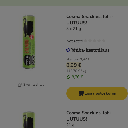
Cosma Snackies, lohi -
UUTUUS!
3 x 21 g
Not rated
yksittäin
9,42 €
8,99 €
142,70 € / kg
8,36 €
3 vaihtoehtoa
Lisää ostoskoriin
Cosma Snackies, lohi -
UUTUUS!
21 g