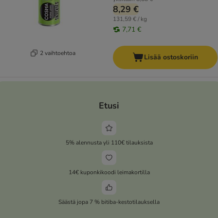
8,29 €
131,59 € / kg
7,71 €
2 vaihtoehtoa
Lisää ostoskoriin
Etusi
5% alennusta yli 110€ tilauksista
14€ kuponkikoodi leimakortilla
Säästä jopa 7 % bitiba-kestotilauksella