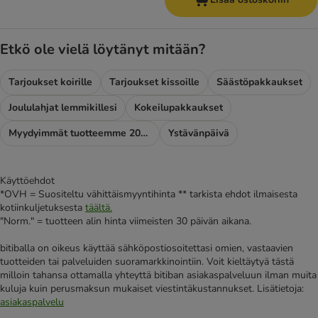
Etkö ole vielä löytänyt mitään?
Tarjoukset koirille
Tarjoukset kissoille
Säästöpakkaukset
Joululahjat lemmikillesi
Kokeilupakkaukset
Myydyimmät tuotteemme 2025
Ystävänpäivä
Käyttöehdot
*OVH = Suositeltu vähittäismyyntihinta ** tarkista ehdot ilmaisesta
kotiinkuljetuksesta
täältä.
"Norm." = tuotteen alin hinta viimeisten 30 päivän aikana.
bitiballa on oikeus käyttää sähköpostiosoitettasi omien, vastaavien
tuotteiden tai palveluiden suoramarkkinointiin. Voit kieltäytyä tästä
milloin tahansa ottamalla yhteyttä bitiban asiakaspalveluun ilman muita
kuluja kuin perusmaksun mukaiset viestintäkustannukset. Lisätietoja:
asiakaspalvelu