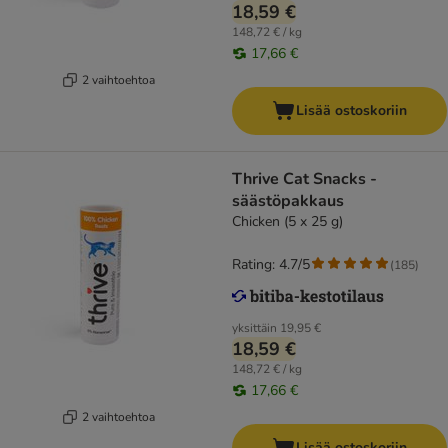
18,59 €
148,72 € / kg
17,66 €
2 vaihtoehtoa
Lisää ostoskoriin
Thrive Cat Snacks -
säästöpakkaus
Chicken (5 x 25 g)
Rating: 4.7/5
(
185
)
yksittäin
19,95 €
18,59 €
148,72 € / kg
17,66 €
2 vaihtoehtoa
Lisää ostoskoriin