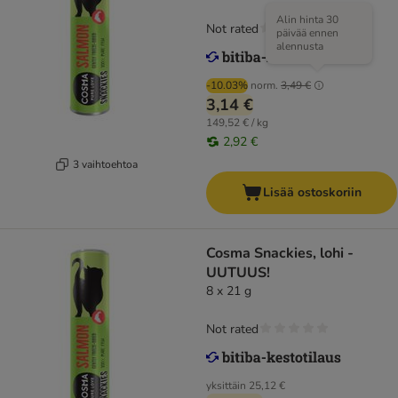
Alin hinta 30
Not rated
päivää ennen
alennusta
-10.03%
norm.
3,49 €
3,14 €
149,52 € / kg
2,92 €
3 vaihtoehtoa
Lisää ostoskoriin
Cosma Snackies, lohi -
UUTUUS!
8 x 21 g
Not rated
yksittäin
25,12 €