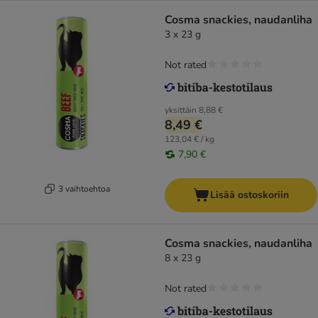
Cosma snackies, naudanliha
3 x 23 g
Not rated
yksittäin
8,88 €
8,49 €
123,04 € / kg
7,90 €
3 vaihtoehtoa
Lisää ostoskoriin
Cosma snackies, naudanliha
8 x 23 g
Not rated