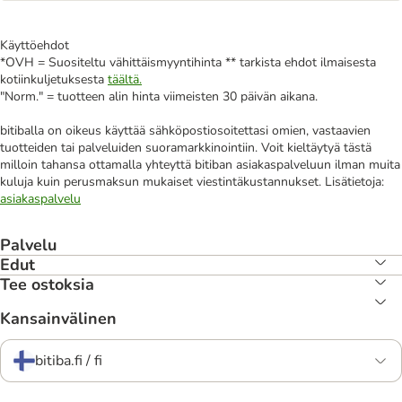
Käyttöehdot
*OVH = Suositeltu vähittäismyyntihinta ** tarkista ehdot ilmaisesta
kotiinkuljetuksesta
täältä.
"Norm." = tuotteen alin hinta viimeisten 30 päivän aikana.
bitiballa on oikeus käyttää sähköpostiosoitettasi omien, vastaavien
tuotteiden tai palveluiden suoramarkkinointiin. Voit kieltäytyä tästä
milloin tahansa ottamalla yhteyttä bitiban asiakaspalveluun ilman muita
kuluja kuin perusmaksun mukaiset viestintäkustannukset. Lisätietoja:
asiakaspalvelu
Palvelu
Edut
Tee ostoksia
Kansainvälinen
bitiba.fi / fi