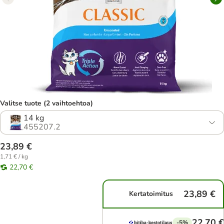
Valitse tuote (2 vaihtoehtoa)
14 kg
455207.2
23,89 €
1,71 € / kg
22,70 €
23,89 €
Kertatoimitus
22,70 €
-5%