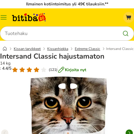
Ilmainen kotiintoimitus yli 49€ tilauksiin.**
Katalogivalikko
Hae
Kissan tarvikkeet
Kissanhiekka
Extreme Classic
Intersand Classi
Intersand Classic hajustamaton
14 kg
: 4.4/5
Kirjoita nyt
(
121
)