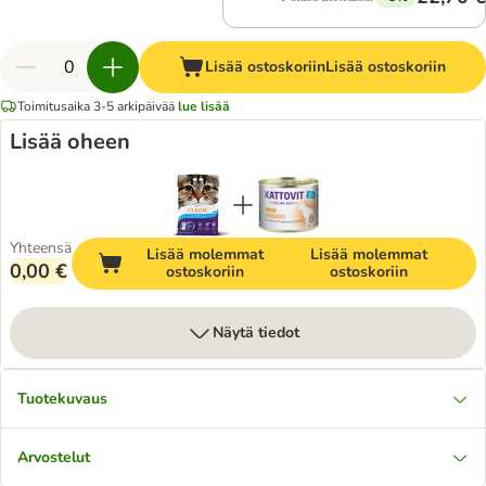
Lisää ostoskoriin
Lisää ostoskoriin
Toimitusaika 3-5 arkipäivää
lue lisää
Lisää oheen
Yhteensä
Lisää molemmat
Lisää molemmat
0,00 €
ostoskoriin
ostoskoriin
Näytä tiedot
Tuotekuvaus
Arvostelut