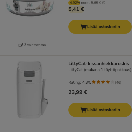
-4.92%
norm.
5,69 €
5,41 €
Lisää ostoskoriin
3 vaihtoehtoa
LittyCat-kissanhiekkaroskis
LittyCat (mukana 1 täyttöpakkaus)
Rating: 4.3/5
(
46
)
23,99 €
Lisää ostoskoriin