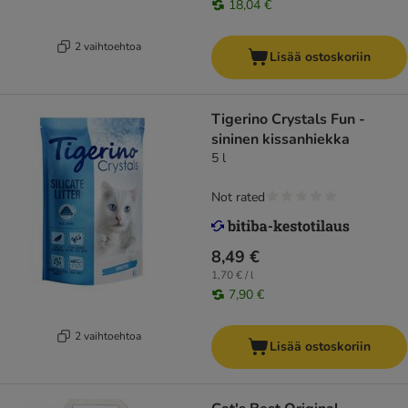
18,04 €
2 vaihtoehtoa
Lisää ostoskoriin
Tigerino Crystals Fun -
sininen kissanhiekka
5 l
Not rated
8,49 €
1,70 € / l
7,90 €
2 vaihtoehtoa
Lisää ostoskoriin