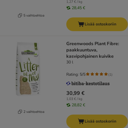
1,27 € / kg
28,45 €
5 vaihtoehtoa
Lisää ostoskoriin
Greenwoods Plant Fibre:
paakkuuntuva,
kasvipohjainen kuivike
30 l
Rating: 5/5
(
1
)
30,99 €
1,03 € / kg
28,82 €
2 vaihtoehtoa
Lisää ostoskoriin