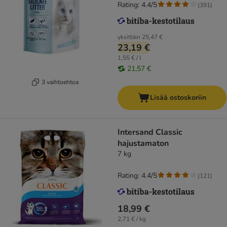
Rating: 4.4/5
(
391
)
yksittäin
25,47 €
23,19 €
1,55 € / l
21,57 €
3 vaihtoehtoa
Lisää ostoskoriin
Intersand Classic
hajustamaton
7 kg
Rating: 4.4/5
(
121
)
18,99 €
2,71 € / kg