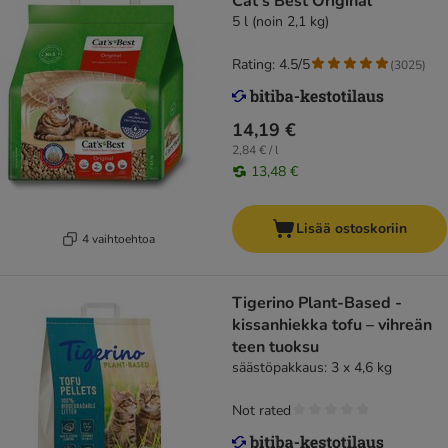
Cat's Best Original
5 l (noin 2,1 kg)
Rating: 4.5/5
(
3025
)
14,19 €
2,84 € / l
13,48 €
Lisää ostoskoriin
4 vaihtoehtoa
Tigerino Plant-Based -
kissanhiekka tofu – vihreän
teen tuoksu
säästöpakkaus: 3 x 4,6 kg
Not rated