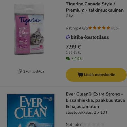
Tigerino Canada Style /
Premium - talkintuoksuinen
6 kg
Rating: 4.6/5
(
725
)
7,99 €
1,33 € / kg
7,43 €
3 vaihtoehtoa
Lisää ostoskoriin
Ever Clean® Extra Strong -
kissanhiekka, paakkuuntuva
& hajustamaton
säästöpakkaus: 2 x 10 l
Not rated