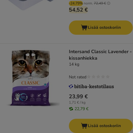
-24.79%
norm.
72,49 €
54,52 €
Lisää ostoskoriin
Intersand Classic Lavender -
kissanhiekka
14 kg
Not rated
23,99 €
1,71 € / kg
22,79 €
Lisää ostoskoriin