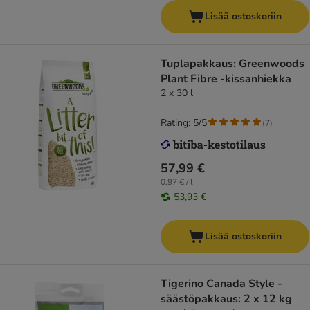
Lisää ostoskoriin
Tuplapakkaus: Greenwoods
Plant Fibre -kissanhiekka
2 x 30 l
Rating: 5/5
(
7
)
57,99 €
0,97 € / l
53,93 €
Lisää ostoskoriin
Tigerino Canada Style -
säästöpakkaus: 2 x 12 kg