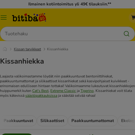
Ilmainen kotiintoimitus yli 49€ tilauksiin.**
Katalogivalikko
Hae
Kissan tarvikkeet
Kissanhiekka
Kissanhiekka
Laajasta valikoimastamme löydät niin paakkuuntuvat bentoniittihiekat,
paakkuuntumattomat ja silikaattiset kissanhiekat sekä kasvipohjaiset kuivikkeet -
erinomaisen edulliseen hintaan tottakai! Valikoimaamme lukeutuvat kissanhiekkojen
huippumerkit kuten
Cat's Best
,
Extreme Classic
ja
Tigerino
. Kissanhiekat voit tilata
myös kätevissä
säästöpakkauksissa
ja säästää selvää rahaa!
Paakkuuntuvat
Silikaattiset
Paakkuuntumattomat
Ekolog