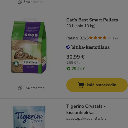
3 vaihtoehtoa
Cat's Best Smart Pellets
20 l (noin 10 kg)
Rating: 3.9/5
(
197
)
30,99 €
1,55 € / l
29,44 €
Lisää ostoskoriin
3 vaihtoehtoa
Tigerino Crystals -
kissanhiekka
säästöpakkaus: 3 x 5 l