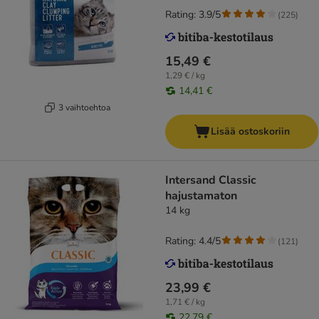
Rating: 3.9/5
(
225
)
15,49 €
1,29 € / kg
14,41 €
3 vaihtoehtoa
Lisää ostoskoriin
Intersand Classic
hajustamaton
14 kg
Rating: 4.4/5
(
121
)
23,99 €
1,71 € / kg
22,79 €