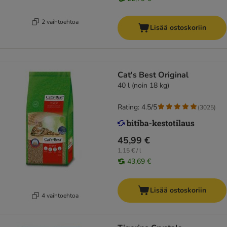
2 vaihtoehtoa
Lisää ostoskoriin
Cat's Best Original
40 l (noin 18 kg)
Rating: 4.5/5
(
3025
)
45,99 €
1,15 € / l
43,69 €
Lisää ostoskoriin
4 vaihtoehtoa