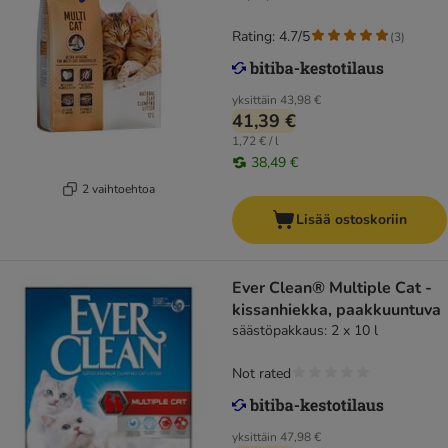
Rating: 4.7/5
(
3
)
yksittäin
43,98 €
41,39 €
1,72 € / l
38,49 €
2 vaihtoehtoa
Lisää ostoskoriin
Ever Clean® Multiple Cat -
kissanhiekka, paakkuuntuva
säästöpakkaus: 2 x 10 l
Not rated
yksittäin
47,98 €