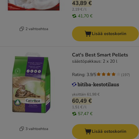
43,89 €
2,19 € / l
41,70 €
2 vaihtoehtoa
Lisää ostoskoriin
Cat's Best Smart Pellets
säästöpakkaus: 2 x 20 l
Rating: 3.9/5
(
197
)
yksittäin
61,98 €
60,49 €
1,51 € / l
57,47 €
3 vaihtoehtoa
Lisää ostoskoriin