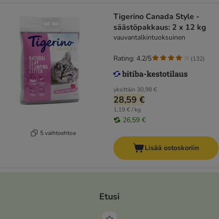
Tigerino Canada Style -
säästöpakkaus: 2 x 12 kg
vauvantalkintuoksuinen
Rating: 4.2/5
(
132
)
yksittäin
30,98 €
28,59 €
1,19 € / kg
26,59 €
5 vaihtoehtoa
Lisää ostoskoriin
Etusi