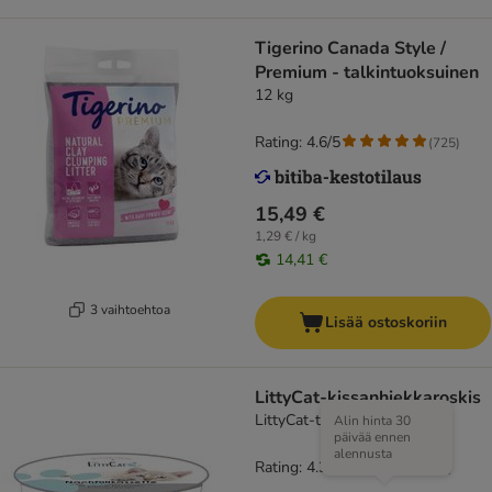
Tigerino Canada Style /
Premium - talkintuoksuinen
12 kg
Rating: 4.6/5
(
725
)
15,49 €
1,29 € / kg
14,41 €
3 vaihtoehtoa
Lisää ostoskoriin
LittyCat-kissanhiekkaroskis
LittyCat-täyttöpakkaus
Alin hinta 30
päivää ennen
alennusta
Rating: 4.3/5
(
46
)