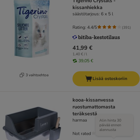
Tigerino Crystals -
kissanhiekka
säästötarjous: 6 x 5 l
Rating: 4.4/5
(
391
)
41,99 €
1,40 € / l
39,05 €
3 vaihtoehtoa
Lisää ostoskoriin
kooa-kissanvessa
ruostumattomasta
teräksestä
harmaa
Alin hinta 30
päivää ennen
alennusta
Not rated