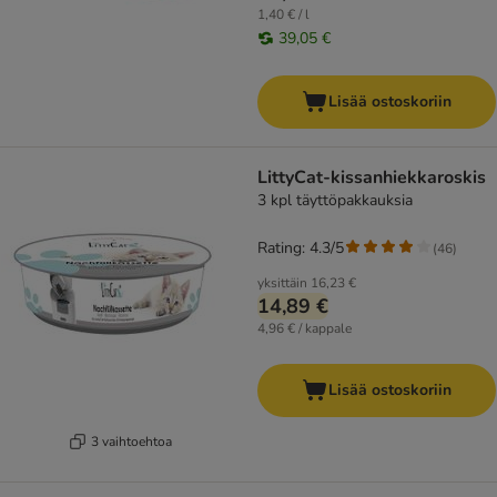
1,40 € / l
39,05 €
Lisää ostoskoriin
LittyCat-kissanhiekkaroskis
3 kpl täyttöpakkauksia
Rating: 4.3/5
(
46
)
yksittäin
16,23 €
14,89 €
4,96 € / kappale
Lisää ostoskoriin
3 vaihtoehtoa