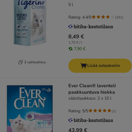
5 l
Rating: 4.4/5
(
391
)
8,49 €
1,70 € / l
7,90 €
3 vaihtoehtoa
Lisää ostoskoriin
Ever Clean® laventeli
paakkuuntuva hiekka
säästöpakkaus: 2 x 10 l
Rating: 5/5
(
1
)
43,99 €