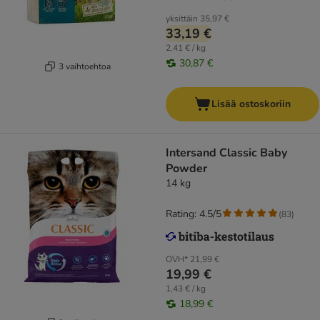
yksittäin
35,97 €
33,19 €
2,41 € / kg
30,87 €
3 vaihtoehtoa
Lisää ostoskoriin
Intersand Classic Baby
Powder
14 kg
Rating: 4.5/5
(
83
)
OVH*
21,99 €
19,99 €
1,43 € / kg
18,99 €