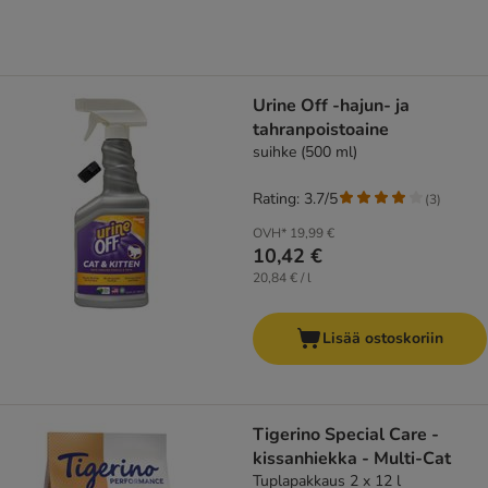
Urine Off -hajun- ja
tahranpoistoaine
suihke (500 ml)
Rating: 3.7/5
(
3
)
OVH*
19,99 €
10,42 €
20,84 € / l
Lisää ostoskoriin
Tigerino Special Care -
kissanhiekka - Multi-Cat
Tuplapakkaus 2 x 12 l