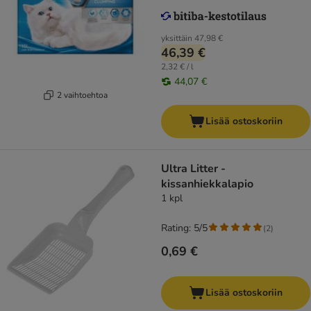
yksittäin
47,98 €
46,39 €
2,32 € / l
44,07 €
2 vaihtoehtoa
Lisää ostoskoriin
Ultra Litter -
kissanhiekkalapio
1 kpl
Rating: 5/5
(
2
)
0,69 €
Lisää ostoskoriin