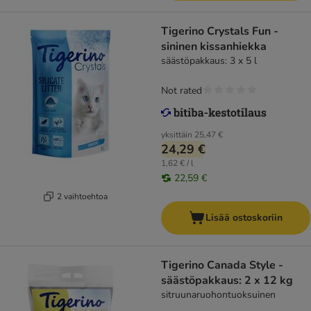
Tigerino Crystals Fun -
sininen kissanhiekka
säästöpakkaus: 3 x 5 l
Not rated
yksittäin
25,47 €
24,29 €
1,62 € / l
22,59 €
2 vaihtoehtoa
Lisää ostoskoriin
Tigerino Canada Style -
säästöpakkaus: 2 x 12 kg
sitruunaruohontuoksuinen