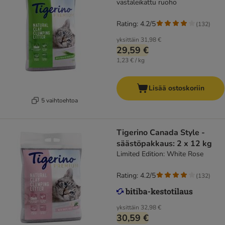
vastaleikattu ruoho
Rating: 4.2/5
(
132
)
yksittäin
31,98 €
29,59 €
1,23 € / kg
Lisää ostoskoriin
5 vaihtoehtoa
Tigerino Canada Style -
säästöpakkaus: 2 x 12 kg
Limited Edition: White Rose
Rating: 4.2/5
(
132
)
yksittäin
32,98 €
30,59 €