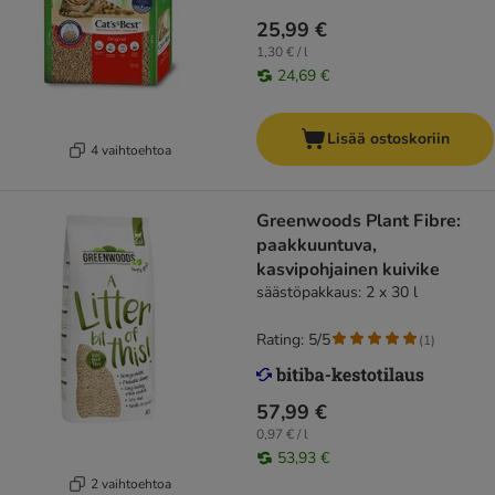
25,99 €
1,30 € / l
24,69 €
Lisää ostoskoriin
4 vaihtoehtoa
Greenwoods Plant Fibre:
paakkuuntuva,
kasvipohjainen kuivike
säästöpakkaus: 2 x 30 l
Rating: 5/5
(
1
)
57,99 €
0,97 € / l
53,93 €
2 vaihtoehtoa