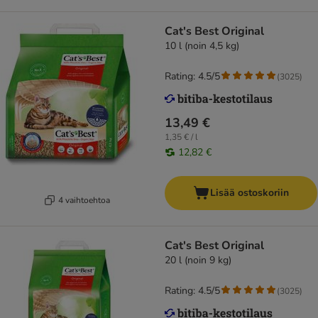
Cat's Best Original
10 l (noin 4,5 kg)
Rating: 4.5/5
(
3025
)
13,49 €
1,35 € / l
12,82 €
Lisää ostoskoriin
4 vaihtoehtoa
Cat's Best Original
20 l (noin 9 kg)
Rating: 4.5/5
(
3025
)