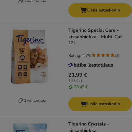
2 vaihtoehtoa
Lisää ostoskoriin
Tigerino Special Care -
kissanhiekka - Multi-Cat
12 l
Rating: 4.7/5
(
3
)
21,99 €
1,83 € / l
20,45 €
2 vaihtoehtoa
Lisää ostoskoriin
Tigerino Crystals -
kissanhiekka