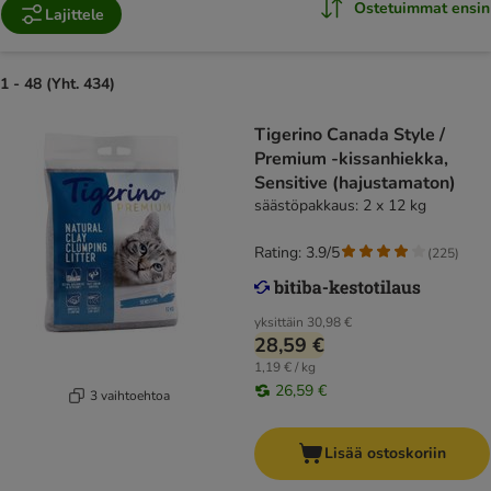
Ostetuimmat ensin
Lajittele
1 - 48 (Yht. 434)
Tigerino Canada Style /
Premium -kissanhiekka,
Sensitive (hajustamaton)
säästöpakkaus: 2 x 12 kg
Rating: 3.9/5
(
225
)
yksittäin
30,98 €
28,59 €
1,19 € / kg
26,59 €
3 vaihtoehtoa
Lisää ostoskoriin