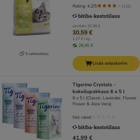
Rating: 4.2/5
(
132
)
yksittäin
32,98 €
30,59 €
1,27 € / kg
28,45 €
5 vaihtoehtoa
Lisää ostoskoriin
Tigerino Crystals -
kokeilupakkaus 6 x 5 l
6 x 5 l (Classic, Lavender, Flower
Power & Aloe Vera)
Not rated
41,99 €