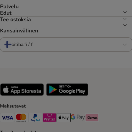
Palvelu
Edut
Tee ostoksia
Kansainvälinen
bitiba.fi / fi
Maksutavat
VISA Payment Method
Mastercard Payment Method
Paypal Payment Method
Paytrail Payment Method
Apple Pay Payment Method
Google Pay Payment Method
Klarna Payment Method