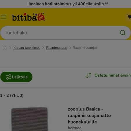
Ilmainen kotiintoimitus yli 49€ tilauksiin.**
Katalogivalikko
Hae
Kissan tarvikkeet
Raapimapuut
Raapimissuojat
Ostetuimmat ensin
Lajittele
1 - 2 (Yht. 2)
zooplus Basics -
raapimissuojamatto
huonekaluille
harmaa