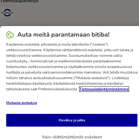
Toimituspalvelut
Matkahuolto Shipping Method
Turvallisen ostamisen takuu
Auta meitä parantamaan bitiba!
Security
Käytämme evästeitä, pikseleitä ja muita tekniikoita ("cookies")
verkkosivustollamme. Käytämme välttämättömiä evästeitä, jotta voit selata ja
tehdä ostoksia verkkosivustollamme. Suostumuksellasi voimme sallia
suorituskyky-, toiminnalliset ja markkinointievästeet parantaaksemme
kokemustasi verkkosivustollamme ja näyttääksemme sinulle asiaankuuluvia
Ota yhteyttä
Toimitusehdot
Julkaisutiedot
DSA
tuotteita ja palveluita sekä personoidaksemme mainoksia. Voit tehdä muutoksia
Tietosuoja
Uutiskirje
Toimituskulut ja -aika
Maksutavat
milloin tahansa asetuskeskuksessamme ("Mukauta asetuksia"). Lisätietoja
henkilötietojesi käsittelystä, käsiteltävistä henkilötiedoista ja käsittelyn
Peruuta sopimus tästä
bitiba-sovellus
Kanta-asiakasedut
tarkoituksesta saat Preferenssikeskuksesta
Tietosuojakäytännöstämme
Edut
Saavutettavuusseloste
Mukauta asetuksia
bitiba GmbH
2026
Hyväksy ja jatka
Vain välttämättömät evästeet