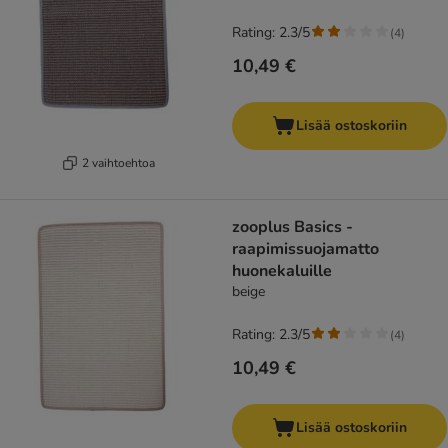
Rating: 2.3/5
(
4
)
10,49 €
Lisää ostoskoriin
2 vaihtoehtoa
zooplus Basics -
raapimissuojamatto
huonekaluille
beige
Rating: 2.3/5
(
4
)
10,49 €
Lisää ostoskoriin