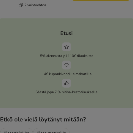
2 vaihtoehtoa
Etusi
5% alennusta yli 110€ tilauksista
14€ kuponkikoodi leimakortilla
Säästä jopa 7 % bitiba-kestotilauksella
Etkö ole vielä löytänyt mitään?