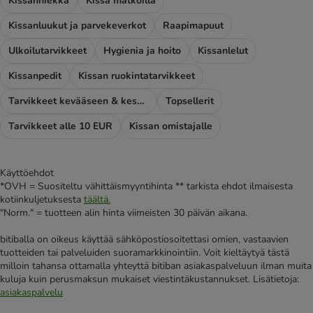
Kissanhiekka
Kissa matkoilla
Kissanluukut ja parvekeverkot
Raapimapuut
Ulkoilutarvikkeet
Hygienia ja hoito
Kissanlelut
Kissanpedit
Kissan ruokintatarvikkeet
Tarvikkeet kevääseen & kesään
Topsellerit
Tarvikkeet alle 10 EUR
Kissan omistajalle
Käyttöehdot
*OVH = Suositeltu vähittäismyyntihinta ** tarkista ehdot ilmaisesta
kotiinkuljetuksesta
täältä.
"Norm." = tuotteen alin hinta viimeisten 30 päivän aikana.
bitiballa on oikeus käyttää sähköpostiosoitettasi omien, vastaavien
tuotteiden tai palveluiden suoramarkkinointiin. Voit kieltäytyä tästä
milloin tahansa ottamalla yhteyttä bitiban asiakaspalveluun ilman muita
kuluja kuin perusmaksun mukaiset viestintäkustannukset. Lisätietoja:
asiakaspalvelu