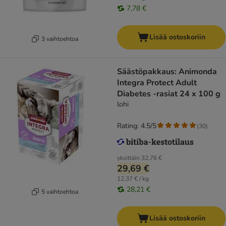
7,78 €
Lisää ostoskoriin
3 vaihtoehtoa
Säästöpakkaus: Animonda
Integra Protect Adult
Diabetes -rasiat 24 x 100 g
lohi
Rating: 4.5/5
(
30
)
yksittäin
32,76 €
29,69 €
12,37 € / kg
28,21 €
5 vaihtoehtoa
Lisää ostoskoriin