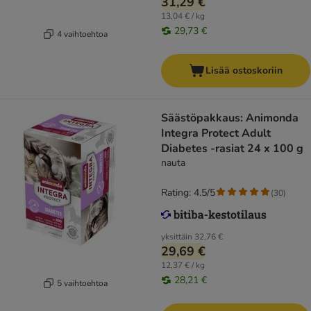
31,29 €
13,04 € / kg
29,73 €
4 vaihtoehtoa
Lisää ostoskoriin
Säästöpakkaus: Animonda
Integra Protect Adult
Diabetes -rasiat 24 x 100 g
nauta
Rating: 4.5/5
(
30
)
yksittäin
32,76 €
29,69 €
12,37 € / kg
28,21 €
5 vaihtoehtoa