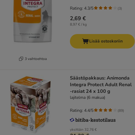
Rating: 4.3/5
(
3
)
2,69 €
8,97 € / kg
Lisää ostoskoriin
3 vaihtoehtoa
Säästöpakkaus: Animonda
Integra Protect Adult Renal
-rasiat 24 x 100 g
lajitelma (6 makua)
Rating: 4.4/5
(
89
)
yksittäin
32,76 €