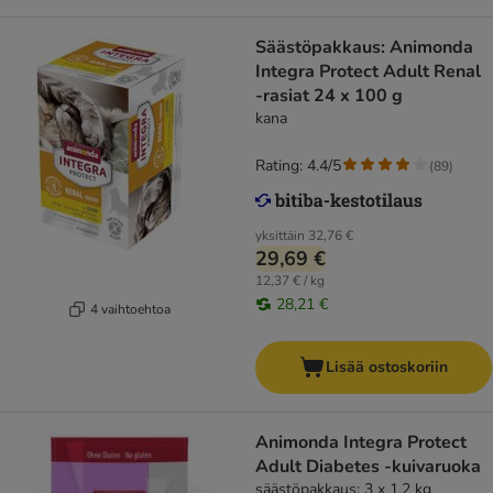
Säästöpakkaus: Animonda
Integra Protect Adult Renal
-rasiat 24 x 100 g
kana
Rating: 4.4/5
(
89
)
yksittäin
32,76 €
29,69 €
12,37 € / kg
28,21 €
4 vaihtoehtoa
Lisää ostoskoriin
Animonda Integra Protect
Adult Diabetes -kuivaruoka
säästöpakkaus: 3 x 1,2 kg