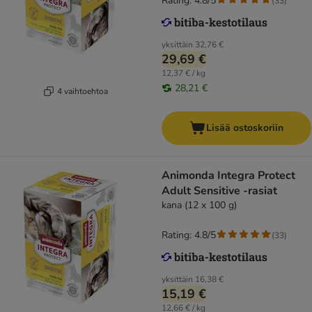
Rating: 4.8/5
(
33
)
yksittäin
32,76 €
29,69 €
12,37 € / kg
28,21 €
4 vaihtoehtoa
Lisää ostoskoriin
Animonda Integra Protect
Adult Sensitive -rasiat
kana (12 x 100 g)
Rating: 4.8/5
(
33
)
yksittäin
16,38 €
15,19 €
12,66 € / kg