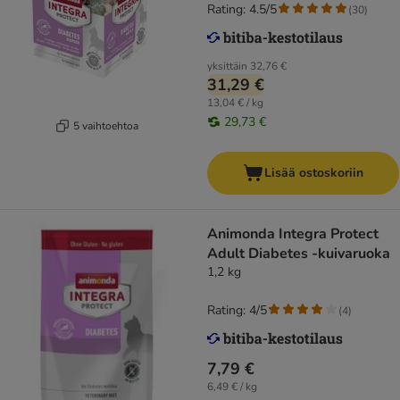
Rating: 4.5/5
(
30
)
yksittäin
32,76 €
31,29 €
13,04 € / kg
29,73 €
5 vaihtoehtoa
Lisää ostoskoriin
Animonda Integra Protect
Adult Diabetes -kuivaruoka
1,2 kg
Rating: 4/5
(
4
)
7,79 €
6,49 € / kg