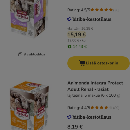
Rating: 4.5/5
(
30
)
yksittäin
16,38 €
15,19 €
12,66 € / kg
14,43 €
9 vaihtoehtoa
Lisää ostoskoriin
Animonda Integra Protect
Adult Renal -rasiat
lajitelma: 6 makua (6 x 100 g)
Rating: 4.4/5
(
89
)
8,19 €