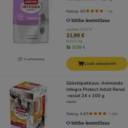
Rating: 4/5
(
4
)
yksittäin
23,37 €
21,99 €
6,11 € / kg
20,89 €
3 vaihtoehtoa
Lisää ostoskoriin
Säästöpakkaus: Animonda
Integra Protect Adult Renal
-rasiat 24 x 100 g
nauta
Rating: 4.4/5
(
89
)