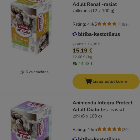
Adult Renal -rasiat
kalkkuna (12 x 100 g)
Rating: 4.4/5
(
89
)
yksittäin
16,38 €
15,19 €
12,66 € / kg
14,43 €
6 vaihtoehtoa
Lisää ostoskoriin
Animonda Integra Protect
Adult Diabetes -rasiat
lohi (6 x 100 g)
Rating: 4.5/5
(
30
)