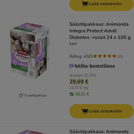
Lisää ostoskoriin
Säästöpakkaus: Animonda
Integra Protect Adult
Diabetes -rasiat 24 x 100 g
kani
Rating: 4.5/5
(
30
)
yksittäin
32,76 €
29,69 €
12,37 € / kg
28,21 €
5 vaihtoehtoa
Lisää ostoskoriin
Säästöpakkaus: Animonda