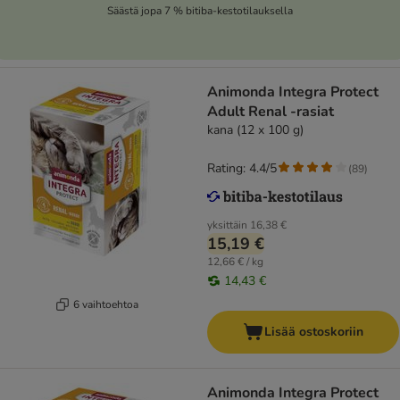
Säästä jopa 7 % bitiba-kestotilauksella
Animonda Integra Protect
Adult Renal -rasiat
kana (12 x 100 g)
Rating: 4.4/5
(
89
)
yksittäin
16,38 €
15,19 €
12,66 € / kg
14,43 €
6 vaihtoehtoa
Lisää ostoskoriin
Animonda Integra Protect