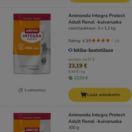
Animonda Integra Protect
Adult Renal -kuivaruoka
säästöpakkaus: 3 x 1,2 kg
Rating: 4.3/5
(
3
)
yksittäin
24,57 €
23,19 €
6,44 € / kg
22,03 €
3 vaihtoehtoa
Lisää ostoskoriin
Animonda Integra Protect
Adult Renal -kuivaruoka
300 g