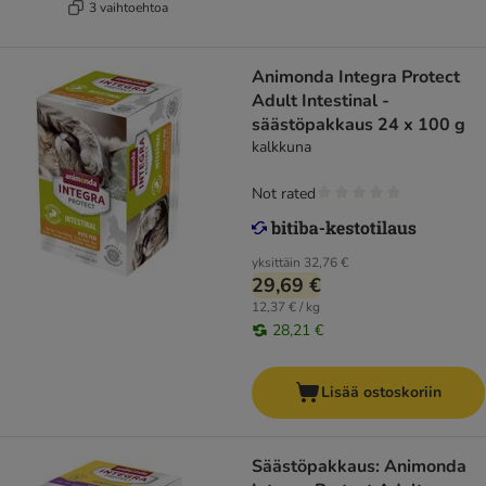
3 vaihtoehtoa
Animonda Integra Protect
Adult Intestinal -
säästöpakkaus 24 x 100 g
kalkkuna
Not rated
yksittäin
32,76 €
29,69 €
12,37 € / kg
28,21 €
Lisää ostoskoriin
Säästöpakkaus: Animonda