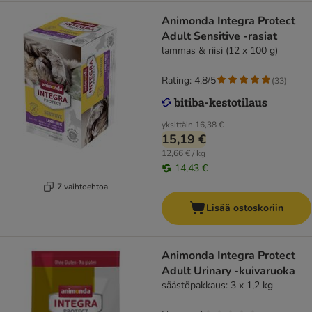
Animonda Integra Protect
Adult Sensitive -rasiat
lammas & riisi (12 x 100 g)
Rating: 4.8/5
(
33
)
yksittäin
16,38 €
15,19 €
12,66 € / kg
14,43 €
7 vaihtoehtoa
Lisää ostoskoriin
Animonda Integra Protect
Adult Urinary -kuivaruoka
säästöpakkaus: 3 x 1,2 kg