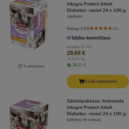
Integra Protect Adult
Diabetes -rasiat 24 x 100 g
siipikarja
Rating: 4.5/5
(
30
)
yksittäin
32,76 €
29,69 €
12,37 € / kg
28,21 €
5 vaihtoehtoa
Lisää ostoskoriin
Säästöpakkaus: Animonda
Integra Protect Adult
Diabetes -rasiat 24 x 100 g
lajitelma (6 makua)