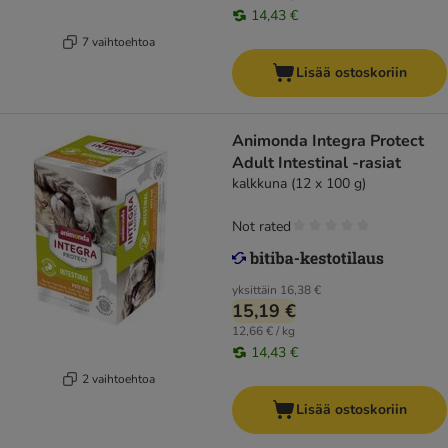
14,43 €
7 vaihtoehtoa
Lisää ostoskoriin
Animonda Integra Protect
Adult Intestinal -rasiat
kalkkuna (12 x 100 g)
Not rated
yksittäin
16,38 €
15,19 €
12,66 € / kg
14,43 €
2 vaihtoehtoa
Lisää ostoskoriin