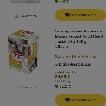
7,40 €
Lisää ostoskoriin
3 vaihtoehtoa
Säästöpakkaus: Animonda
Integra Protect Adult Renal
-rasiat 24 x 100 g
kalkkuna
Rating: 4.4/5
(
89
)
yksittäin
32,76 €
29,69 €
12,37 € / kg
28,21 €
4 vaihtoehtoa
Lisää ostoskoriin