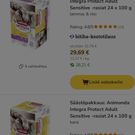
Integra Protect Adult
Sensitive -rasiat 24 x 100 g
lammas & riisi
Rating: 4.8/5
(
33
)
yksittäin
32,76 €
29,69 €
12,37 € / kg
28,21 €
4 vaihtoehtoa
Lisää ostoskoriin
Säästöpakkaus: Animonda
Integra Protect Adult
Sensitive -rasiat 24 x 100 g
kana