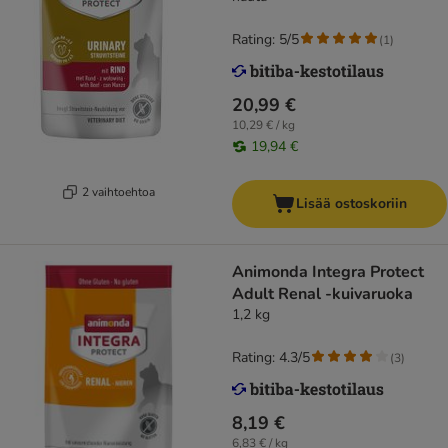
Rating: 5/5
(
1
)
20,99 €
10,29 € / kg
19,94 €
2 vaihtoehtoa
Lisää ostoskoriin
Animonda Integra Protect
Adult Renal -kuivaruoka
1,2 kg
Rating: 4.3/5
(
3
)
8,19 €
6,83 € / kg