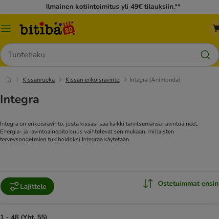
Ilmainen kotiintoimitus yli 49€ tilauksiin.**
Katalogivalikko
Hae
Kissanruoka
Kissan erikoisravinto
Integra (Animonda)
Integra
Integra on erikoisravinto, josta kissasi saa kaikki tarvitsemansa ravintoaineet.
Energia- ja ravintoainepitoisuus vaihtelevat sen mukaan, millaisten
terveysongelmien tukihoidoksi Integraa käytetään.
Ostetuimmat ensin
Lajittele
1 - 48 (Yht. 55)