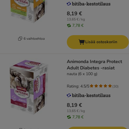
8,19 €
13,65 € / kg
7,78 €
6 vaihtoehtoa
Lisää ostoskoriin
Animonda Integra Protect
Adult Diabetes -rasiat
nauta (6 x 100 g)
Rating: 4.5/5
(
30
)
8,19 €
13,65 € / kg
7,78 €