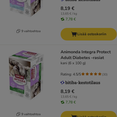
8,19 €
13,65 € / kg
7,78 €
9 vaihtoehtoa
Lisää ostoskoriin
Animonda Integra Protect
Adult Diabetes -rasiat
kani (6 x 100 g)
Rating: 4.5/5
(
30
)
8,19 €
13,65 € / kg
7,78 €
9 vaihtoehtoa