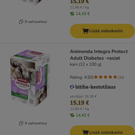
15,19 €
12,66 € / kg
14,43 €
9 vaihtoehtoa
Lisää ostoskoriin
Animonda Integra Protect
Adult Diabetes -rasiat
kani (12 x 100 g)
Rating: 4.5/5
(
30
)
yksittäin
16,38 €
15,19 €
12,66 € / kg
14,43 €
9 vaihtoehtoa
Lisää ostoskoriin