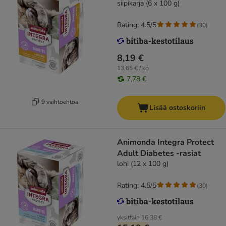
siipikarja (6 x 100 g)
Rating: 4.5/5
(
30
)
8,19 €
13,65 € / kg
7,78 €
9 vaihtoehtoa
Lisää ostoskoriin
Animonda Integra Protect
Adult Diabetes -rasiat
lohi (12 x 100 g)
Rating: 4.5/5
(
30
)
yksittäin
16,38 €