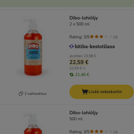
Dibo-lohiöljy
2 x 500 ml
Rating: 3/5
(
3
)
yksittäin
23,98 €
22,59 €
22,59 € / l
21,46 €
Lisää ostoskoriin
2 vaihtoehtoa
Dibo-lohiöljy
500 ml
Rating: 3/5
(
3
)