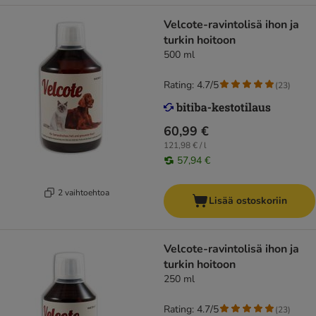
Velcote-ravintolisä ihon ja
turkin hoitoon
500 ml
Rating: 4.7/5
(
23
)
60,99 €
121,98 € / l
57,94 €
2 vaihtoehtoa
Lisää ostoskoriin
Velcote-ravintolisä ihon ja
turkin hoitoon
250 ml
Rating: 4.7/5
(
23
)