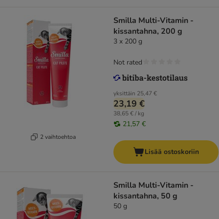
Smilla Multi-Vitamin -
kissantahna, 200 g
3 x 200 g
Not rated
yksittäin
25,47 €
23,19 €
38,65 € / kg
21,57 €
2 vaihtoehtoa
Lisää ostoskoriin
Smilla Multi-Vitamin -
kissantahna, 50 g
50 g