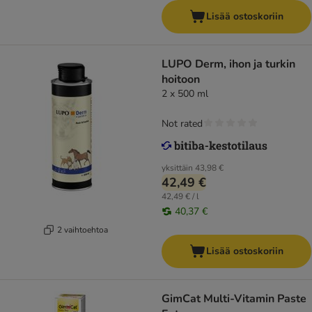
Lisää ostoskoriin
LUPO Derm, ihon ja turkin
hoitoon
2 x 500 ml
Not rated
yksittäin
43,98 €
42,49 €
42,49 € / l
40,37 €
2 vaihtoehtoa
Lisää ostoskoriin
GimCat Multi-Vitamin Paste