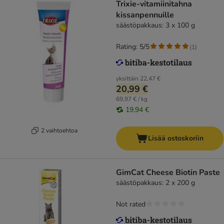
Trixie-vitamiinitahna
kissanpennuille
säästöpakkaus: 3 x 100 g
Rating: 5/5
(
1
)
yksittäin
22,47 €
20,99 €
69,97 € / kg
19,94 €
2 vaihtoehtoa
Lisää ostoskoriin
GimCat Cheese Biotin Paste
säästöpakkaus: 2 x 200 g
Not rated