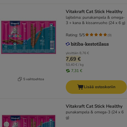
Vitakraft Cat Stick Healthy
lajitelma: punakampela & omega-
3 + kana & kissanruoho (24 x 6 g)
Rating: 5/5
(
9
)
yksittäin
8,76 €
7,69 €
53,40 € / kg
7,31 €
5 vaihtoehtoa
Lisää ostoskoriin
Vitakraft Cat Stick Healthy
punakampela & omega-3 (24 x 6
g)