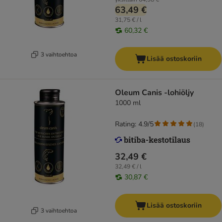
63,49 €
31,75 € / l
60,32 €
3 vaihtoehtoa
Lisää ostoskoriin
Oleum Canis -lohiöljy
1000 ml
Rating: 4.9/5
(
18
)
32,49 €
32,49 € / l
30,87 €
Lisää ostoskoriin
3 vaihtoehtoa