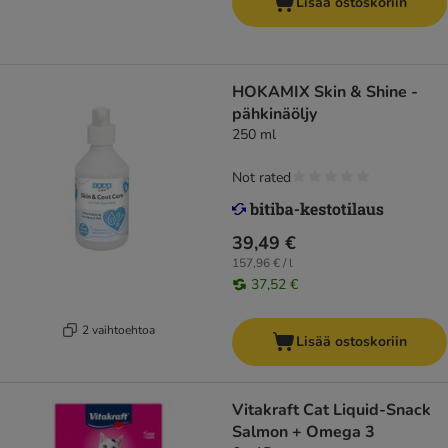
Lisää ostoskoriin
HOKAMIX Skin & Shine -
pähkinäöljy
250 ml
Not rated
39,49 €
157,96 € / l
37,52 €
2 vaihtoehtoa
Lisää ostoskoriin
Vitakraft Cat Liquid-Snack
Salmon + Omega 3