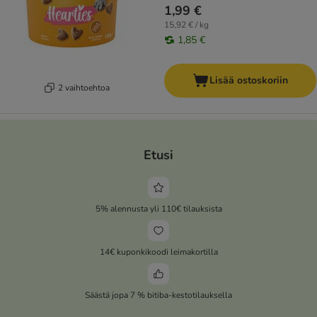
1,99 €
15,92 € / kg
1,85 €
Lisää ostoskoriin
2 vaihtoehtoa
Etusi
5% alennusta yli 110€ tilauksista
14€ kuponkikoodi leimakortilla
Säästä jopa 7 % bitiba-kestotilauksella