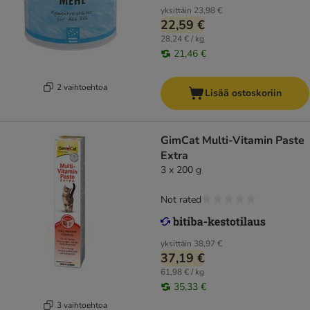
yksittäin
23,98 €
22,59 €
28,24 € / kg
21,46 €
2 vaihtoehtoa
Lisää ostoskoriin
GimCat Multi-Vitamin Paste
Extra
3 x 200 g
Not rated
yksittäin
38,97 €
37,19 €
61,98 € / kg
35,33 €
3 vaihtoehtoa