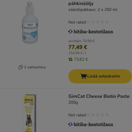
pähkinäöljy
säästöpakkaus: 2 x 250 ml
Not rated
yksittäin
78,98 €
77,49 €
154,98 € / l
73,62 €
2 vaihtoehtoa
Lisää ostoskoriin
GimCat Cheese Biotin Paste
200g
Not rated