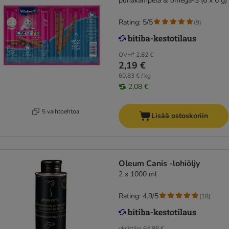
punakampela & omega-3 (6 x 6 g)
Rating: 5/5
(
9
)
OVH*
2,82 €
2,19 €
60,83 € / kg
2,08 €
5 vaihtoehtoa
Lisää ostoskoriin
Oleum Canis -lohiöljy
2 x 1000 ml
Rating: 4.9/5
(
18
)
yksittäin
64,98 €