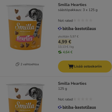
Smilla Hearties
säästöpakkaus: 3 x 125 g
Not rated
yksittäin
5,97 €
4,99 €
13,13 € / kg
4,64 €
2 vaihtoehtoa
Lisää ostoskoriin
Smilla Hearties
125 g
Not rated