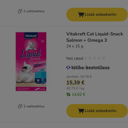
2 vaihtoehtoa
Lisää ostoskoriin
Vitakraft Cat Liquid-Snack
Salmon + Omega 3
24 x 15 g
Not rated
yksittäin
16,76 €
15,39 €
42,75 € / kg
14,62 €
2 vaihtoehtoa
Lisää ostoskoriin