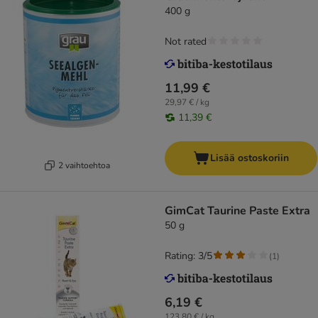
400 g
Not rated
11,99 €
29,97 € / kg
11,39 €
Lisää ostoskoriin
2 vaihtoehtoa
GimCat Taurine Paste Extra
50 g
Rating: 3/5
(
1
)
6,19 €
123,80 € / kg