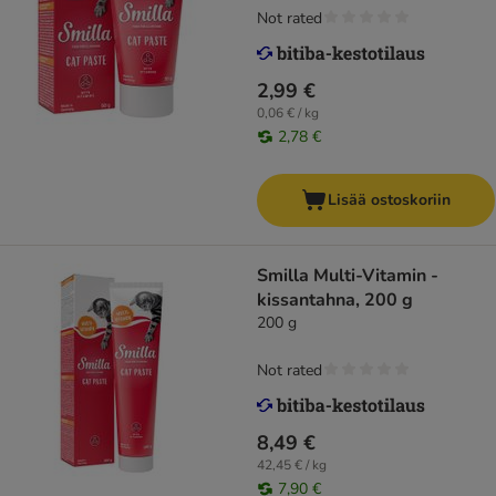
Not rated
2,99 €
0,06 € / kg
2,78 €
Lisää ostoskoriin
Smilla Multi-Vitamin -
kissantahna, 200 g
200 g
Not rated
8,49 €
42,45 € / kg
7,90 €