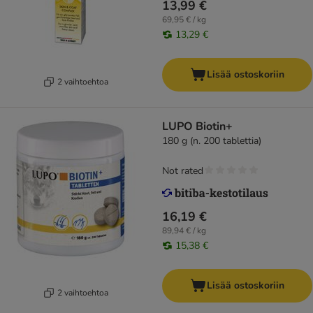
13,99 €
69,95 € / kg
13,29 €
Lisää ostoskoriin
2 vaihtoehtoa
LUPO Biotin+
180 g (n. 200 tablettia)
Not rated
16,19 €
89,94 € / kg
15,38 €
Lisää ostoskoriin
2 vaihtoehtoa