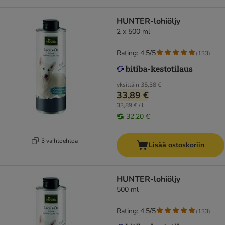
HUNTER-lohiöljy
2 x 500 ml
Rating: 4.5/5
(
133
)
yksittäin
35,38 €
33,89 €
33,89 € / l
32,20 €
3 vaihtoehtoa
Lisää ostoskoriin
HUNTER-lohiöljy
500 ml
Rating: 4.5/5
(
133
)