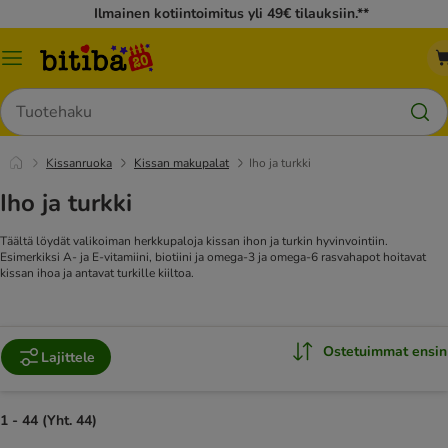
Ilmainen kotiintoimitus yli 49€ tilauksiin.**
Katalogivalikko
Hae
Kissanruoka
Kissan makupalat
Iho ja turkki
Iho ja turkki
Täältä löydät valikoiman herkkupaloja kissan ihon ja turkin hyvinvointiin.
Esimerkiksi A- ja E-vitamiini, biotiini ja omega-3 ja omega-6 rasvahapot hoitavat
kissan ihoa ja antavat turkille kiiltoa.
Ostetuimmat ensin
Lajittele
1 - 44 (Yht. 44)