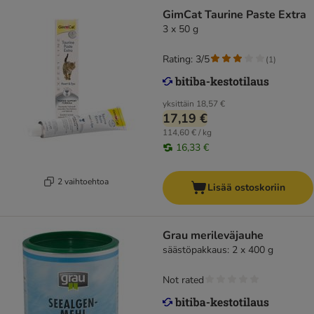
GimCat Taurine Paste Extra
3 x 50 g
Rating: 3/5
(
1
)
yksittäin
18,57 €
17,19 €
114,60 € / kg
16,33 €
2 vaihtoehtoa
Lisää ostoskoriin
Grau merileväjauhe
säästöpakkaus: 2 x 400 g
Not rated