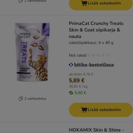
2 vaihtoehtoa
Lisää ostoskoriin
PrimaCat Crunchy Treats
Skin & Coat siipikarja &
nauta
säästöpakkaus: 4 x 40 g
Not rated
yksittäin
6,76 €
5,89 €
36,81 € / kg
5,60 €
2 vaihtoehtoa
Lisää ostoskoriin
HOKAMIX Skin & Shine -