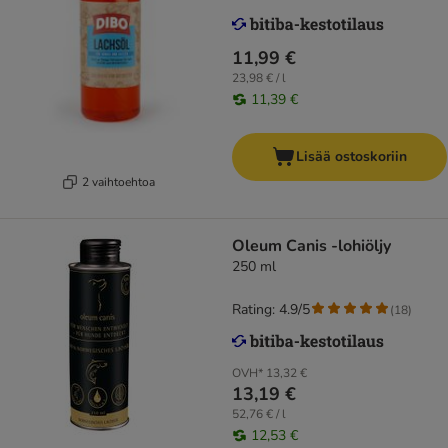
11,99 €
23,98 € / l
11,39 €
Lisää ostoskoriin
2 vaihtoehtoa
Oleum Canis -lohiöljy
250 ml
Rating: 4.9/5
(
18
)
OVH*
13,32 €
13,19 €
52,76 € / l
12,53 €