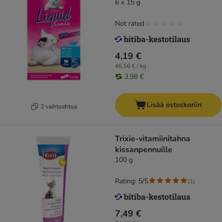
6 x 15 g
Not rated
4,19 €
46,56 € / kg
3,98 €
Lisää ostoskoriin
2 vaihtoehtoa
Trixie-vitamiinitahna
kissanpennuille
100 g
Rating: 5/5
(
1
)
7,49 €