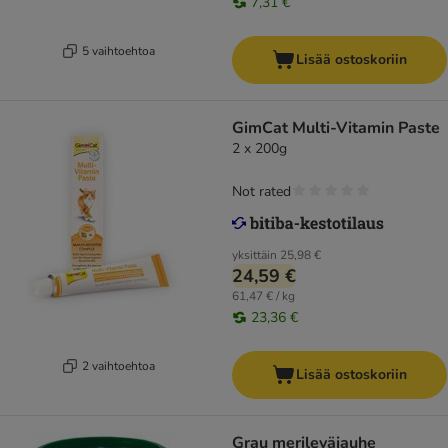
7,31 €
5 vaihtoehtoa
Lisää ostoskoriin
GimCat Multi-Vitamin Paste
2 x 200g
Not rated
yksittäin
25,98 €
24,59 €
61,47 € / kg
23,36 €
2 vaihtoehtoa
Lisää ostoskoriin
Grau merileväjauhe