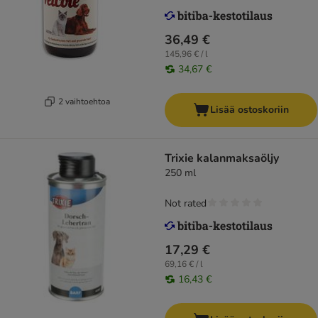
36,49 €
145,96 € / l
34,67 €
2 vaihtoehtoa
Lisää ostoskoriin
Trixie kalanmaksaöljy
250 ml
Not rated
17,29 €
69,16 € / l
16,43 €