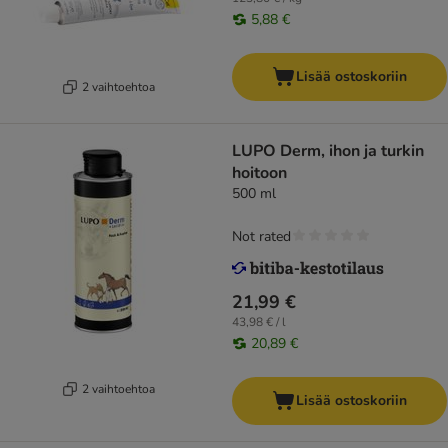
5,88 €
Lisää ostoskoriin
2 vaihtoehtoa
LUPO Derm, ihon ja turkin
hoitoon
500 ml
Not rated
21,99 €
43,98 € / l
20,89 €
2 vaihtoehtoa
Lisää ostoskoriin