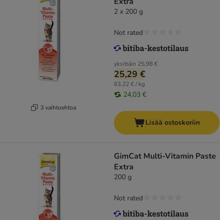
Extra
2 x 200 g
Not rated
yksittäin
25,98 €
25,29 €
63,22 € / kg
24,03 €
3 vaihtoehtoa
Lisää ostoskoriin
GimCat Multi-Vitamin Paste
Extra
200 g
Not rated