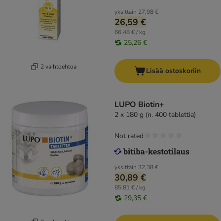
yksittäin
27,98 €
26,59 €
66,48 € / kg
25,26 €
2 vaihtoehtoa
Lisää ostoskoriin
LUPO Biotin+
2 x 180 g (n. 400 tablettia)
Not rated
yksittäin
32,38 €
30,89 €
85,81 € / kg
29,35 €