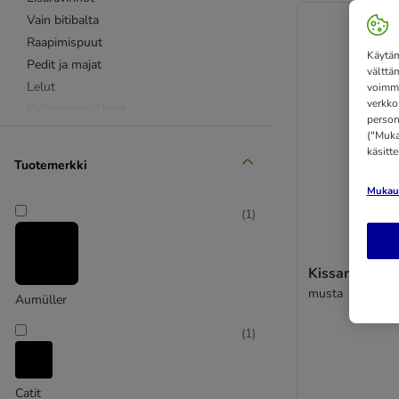
Vain bitibalta
Raapimispuut
Käytäm
Pedit ja majat
välttä
Lelut
voimme
verkko
Kuljetustarvikkeet
person
Ruokailutarvikkeet
("Mukau
käsitt
Kissanvessat & hiekkalaatikot
Tuotemerkki
Kissanhiekka
Mukaut
Hoitotarvikkeet
(
1
)
Kissanpentuv
musta
Aumüller
(
1
)
Catit