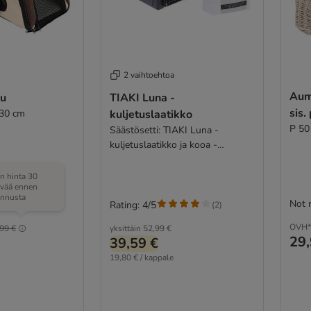
2 vaihtoehtoa
Aum
ku
TIAKI Luna -
sis
 30 cm
kuljetuslaatikko
P 50
Säästösetti: TIAKI Luna -
kuljetuslaatikko ja kooa -
matkapentualusta tuoksulla
in hinta 30
ivää ennen
ennusta
Not 
Rating: 4/5
(
26
)
(
2
)
OVH*
99 €
yksittäin
52,99 €
29,
39,59 €
19,80 € / kappale