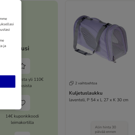
tämme
uksellasi
ustasi
mme
a ja
Etusi
5% alennusta yli 110€
2 vaihtoehtoa
tilauksista
Kuljetuslaukku
laventeli, P 54 x L 27 x K 30 cm
14€ kuponkikoodi
leimakortilla
Alin hinta 30
päivää ennen