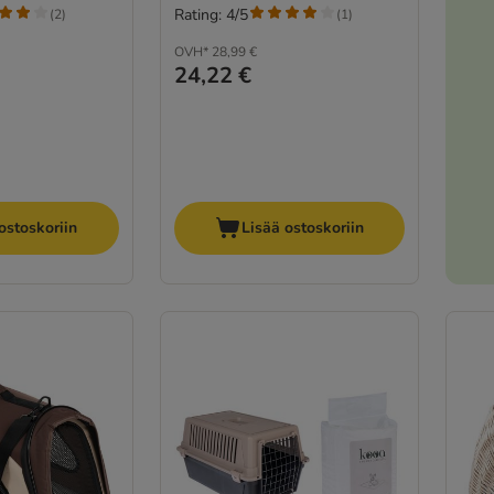
Rating: 4/5
(
2
)
(
1
)
OVH*
28,99 €
24,22 €
ostoskoriin
Lisää ostoskoriin