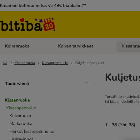
Ilmainen kotiintoimitus yli 49€ tilauksiin.**
Koiranruoka
Koiran tarvikkeet
Kissanru
Avaa kategoriavalikko: Koiranruoka
Avaa kategor
Kissanruoka
Kissanpennulle
Kuljetustarvikkeet
Kuljetu
Tuoteryhmä
Turvallinen kuljetusl
Kissanruoka
tai kissan tiedoilla
Kissanpennulle
Kuivaruoka
Märkäruoka
1 - 38 (Yht. 38)
Herkut kissanpennuille
Lisäravinnot