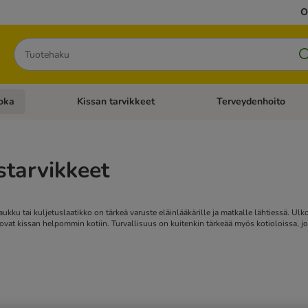
O
Hae
oka
Kissan tarvikkeet
Terveydenhoito
iavalikko: Koiran tarvikkeet
Avaa kategoriavalikko: Kissanruoka
Avaa kategoriavalikko: K
starvikkeet
aukku tai kuljetuslaatikko on tärkeä varuste eläinlääkärille ja matkalle lähtiessä. Ul
 tuovat kissan helpommin kotiin. Turvallisuus on kuitenkin tärkeää myös kotioloissa,