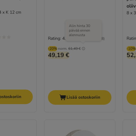
olii
4 x K 12 cm
8 x 
Alin hinta 30
päivää ennen
alennusta
Rating: 4.6/5
Ratin
(
108
)
-20%
norm.
61,49 €
-10%
49,19 €
52,
ostoskoriin
Lisää ostoskoriin