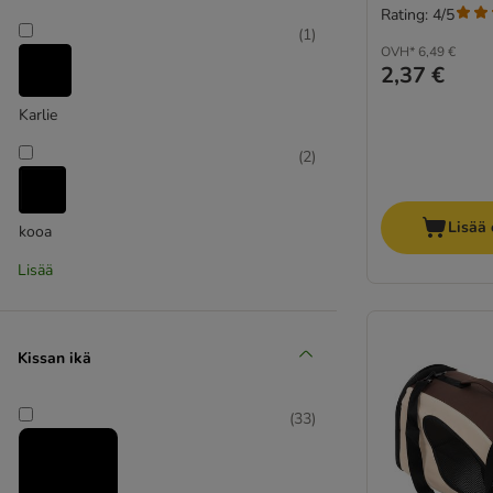
Rating: 4/5
(
1
)
OVH*
6,49 €
2,37 €
Karlie
(
2
)
Lisää 
kooa
Lisää
(
1
)
Kissan ikä
Simon´s Cat
(
33
)
(
9
)