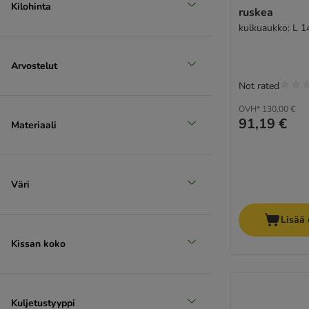
Kilohinta
ruskea
kulkuaukko: L 1
Arvostelut
Not rated
OVH*
130,00 €
91,19 €
Materiaali
Väri
Lisää 
Kissan koko
Kuljetustyyppi