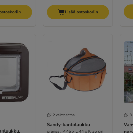
ostoskoriin
Lisää ostoskoriin
2 vaihtoehtoa
3
Sandy-kantolaukku
Vahv
anluukku,
oranssi, P 46 x L 44 x K 35 cm
par