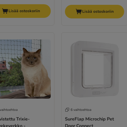
Lisää ostoskoriin
Lisää ostoskoriin
 vaihtoehtoa
6 vaihtoehtoa
istettu Trixie-
SureFlap Microchip Pet
vekeverkko -
Door Connect