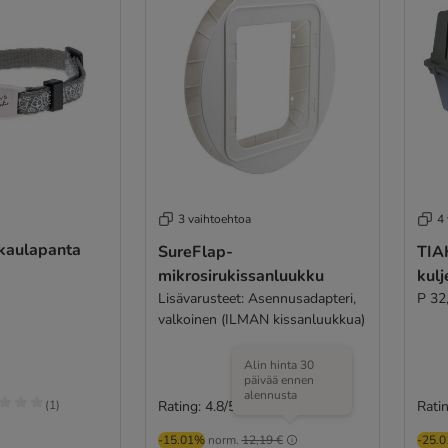
3 vaihtoehtoa
4
-kaulapanta
SureFlap-
TIA
mikrosirukissanluukku
kulj
Lisävarusteet: Asennusadapteri,
P 32
valkoinen (ILMAN kissanluukkua)
Alin hinta 30
päivää ennen
alennusta
(
1
)
Rating: 4.8/5
Ratin
(
19
)
-15.01%
norm.
12,19 €
-25.