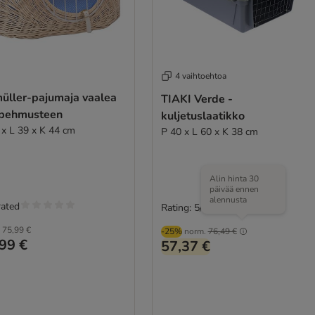
4 vaihtoehtoa
üller-pajumaja vaalea
TIAKI Verde -
. pehmusteen
kuljetuslaatikko
 x L 39 x K 44 cm
P 40 x L 60 x K 38 cm
Alin hinta 30
päivää ennen
alennusta
rated
Rating: 5/5
(
1
)
75,99 €
-25%
norm.
76,49 €
99 €
57,37 €