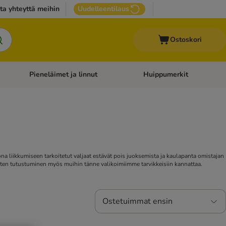
ta yhteyttä meihin
Uudelleentilaus
Ostoskori
Pieneläimet ja linnut
Huippumerkit
issan tarvikkeet
Avaa kategoriavalikko: Terveydenhoito
Avaa kategoriavalikko: Pienel
kona liikkumiseen tarkoitetut valjaat estävät pois juoksemista ja kaulapanta omistajan
 joten tutustuminen myös muihin tänne valikoimiimme tarvikkeisiin kannattaa.
Ostetuimmat ensin