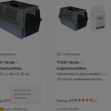
 vaihtoehtoa
4 vaihtoehtoa
KI Verde -
TIAKI Verde -
etuslaatikko
kuljetuslaatikko
,5 x L 48 x K 29 cm
Säästösetti: Kuljetuslaatikko L +
15 x kooa-matkapentualusta
tuoksulla
Alin hinta 30
päivää ennen
alennusta
g: 5/5
Rating: 5/5
(
1
)
(
1
)
01%
norm.
47,99 €
yksittäin
80,99 €