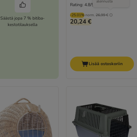
alennusta
Rating: 4.8/5
(
26
)
-25.01%
norm.
26,99 €
Säästä jopa 7 % bitiba-
20,24 €
kestotilauksella
Lisää ostoskoriin