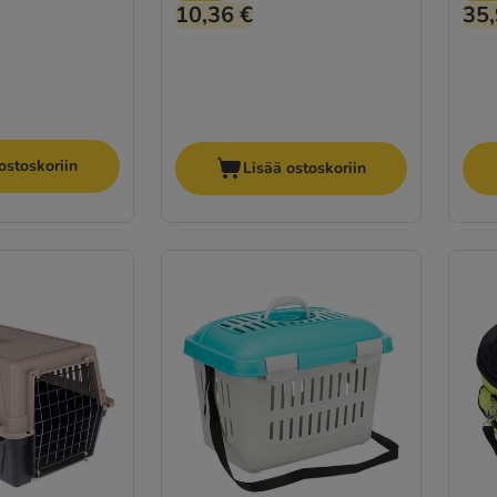
10,36 €
35,
ostoskoriin
Lisää ostoskoriin