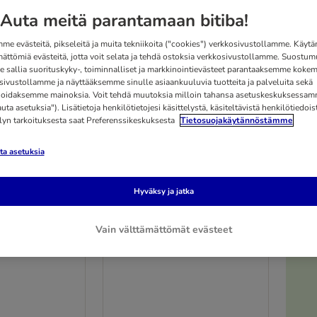
Auta meitä parantamaan bitiba!
me evästeitä, pikseleitä ja muita tekniikoita ("cookies") verkkosivustollamme. Käy
mättömiä evästeitä, jotta voit selata ja tehdä ostoksia verkkosivustollamme. Suostum
 sallia suorituskyky-, toiminnalliset ja markkinointievästeet parantaaksemme kokem
sivustollamme ja näyttääksemme sinulle asiaankuuluvia tuotteita ja palveluita sekä
oidaksemme mainoksia. Voit tehdä muutoksia milloin tahansa asetuskeskuksessa
ta asetuksia"). Lisätietoja henkilötietojesi käsittelystä, käsiteltävistä henkilötiedoist
elyn tarkoituksesta saat Preferenssikeskuksesta
Tietosuojakäytännöstämme
a asetuksia
Hyväksy ja jatka
aljaat
Catit White Tiger Voyageur
Vain välttämättömät evästeet
Black
P 57,0 x L 38,0 x K 31,0 cm