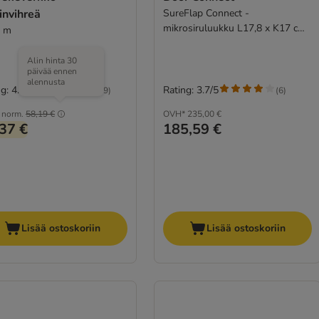
vinvihreä
SureFlap Connect -
mikrosiruluukku L17,8 x K17 cm,
3 m
valkoinen
Alin hinta 30
päivää ennen
alennusta
g: 4.8/5
Rating: 3.7/5
(
119
)
(
6
)
norm.
58,19 €
OVH*
235,00 €
37 €
185,59 €
Lisää ostoskoriin
Lisää ostoskoriin