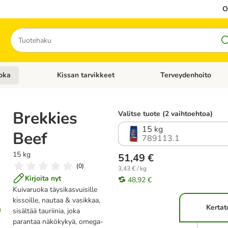
O
Hae
oka
Kissan tarvikkeet
Terveydenhoito
iavalikko: Koiran tarvikkeet
Avaa kategoriavalikko: Kissanruoka
Avaa kategoriavalikko: K
Brekkies
Valitse tuote (2 vaihtoehtoa)
15 kg
Beef
789113.1
15 kg
51,49 €
(
0
)
3,43 € / kg
Kirjoita nyt
48,92 €
Kuivaruoka täysikasvuisille
kissoille, nautaa & vasikkaa,
Kertat
sisältää tauriinia, joka
parantaa näkökykyä, omega-