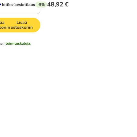
48,92 €
-5%
sää
Lisää
koriin
ostoskoriin
lman
toimituskuluja
.