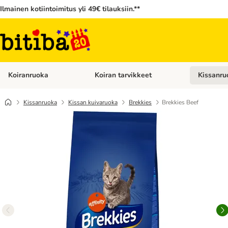
Ilmainen kotiintoimitus yli 49€ tilauksiin.**
Koiranruoka
Koiran tarvikkeet
Kissanru
Avaa kategoriavalikko: Koiranruoka
Avaa kategor
Kissanruoka
Kissan kuivaruoka
Brekkies
Brekkies Beef