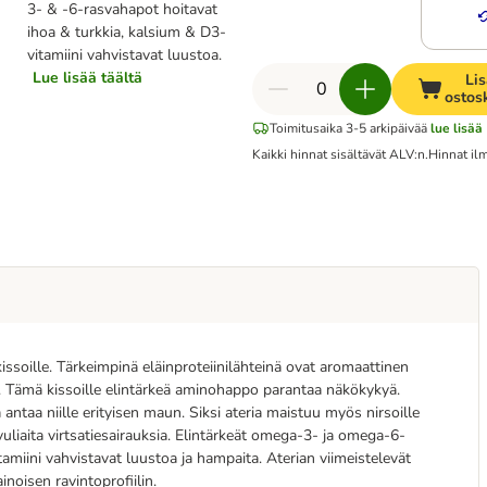
3- & -6-rasvahapot hoitavat
ihoa & turkkia, kalsium & D3-
vitamiini vahvistavat luustoa.
Lue lisää täältä
Li
ostos
Toimitusaika 3-5 arkipäivää
lue lisää
Kaikki hinnat sisältävät ALV:n.
Hinnat i
kissoille. Tärkeimpinä eläinproteiinilähteinä ovat aromaattinen
a. Tämä kissoille elintärkeä aminohappo parantaa näkökykyä.
antaa niille erityisen maun. Siksi ateria maistuu myös nirsoille
vuliaita virtsatiesairauksia. Elintärkeät omega-3- ja omega-6-
itamiini vahvistavat luustoa ja hampaita. Aterian viimeistelevät
noisen ravintoprofiilin.