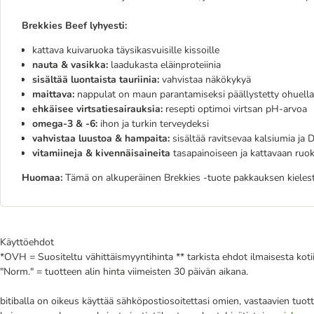
Brekkies Beef lyhyesti:
kattava kuivaruoka täysikasvuisille kissoille
nauta & vasikka:
laadukasta eläinproteiinia
sisältää luontaista tauriinia:
vahvistaa näkökykyä
maittava:
nappulat on maun parantamiseksi päällystetty ohuella 
ehkäisee virtsatiesairauksia:
resepti optimoi virtsan pH-arvoa
omega-3 & -6:
ihon ja turkin terveydeksi
vahvistaa luustoa & hampaita:
sisältää ravitsevaa kalsiumia ja 
vitamiineja & kivennäisaineita
tasapainoiseen ja kattavaan ruo
Huomaa:
Tämä on alkuperäinen Brekkies -tuote pakkauksen kielest
Käyttöehdot
*OVH = Suositeltu vähittäismyyntihinta ** tarkista ehdot ilmaisesta kot
"Norm." = tuotteen alin hinta viimeisten 30 päivän aikana.
bitiballa on oikeus käyttää sähköpostiosoitettasi omien, vastaavien tuott