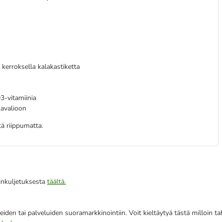
kerroksella kalakastiketta
D3-vitamiinia
kavalioon
ä riippumatta.
iinkuljetuksesta
täältä.
eiden tai palveluiden suoramarkkinointiin. Voit kieltäytyä tästä milloin 