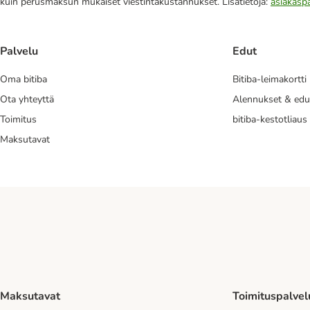
kuin perusmaksun mukaiset viestintäkustannukset. Lisätietoja:
asiakasp
Palvelu
Edut
Oma bitiba
Bitiba-leimakortti
Ota yhteyttä
Alennukset & edu
Toimitus
bitiba-kestotliaus
Maksutavat
Maksutavat
Toimituspalvel