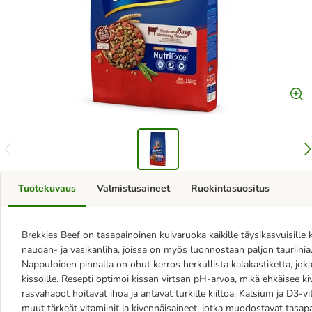
Tuotekuvaus
Valmistusaineet
Ruokintasuositus
Brekkies Beef on tasapainoinen kuivaruoka kaikille täysikasvuisille 
naudan- ja vasikanliha, joissa on myös luonnostaan paljon tauriini
Nappuloiden pinnalla on ohut kerros herkullista kalakastiketta, joka 
kissoille. Resepti optimoi kissan virtsan pH-arvoa, mikä ehkäisee ki
rasvahapot hoitavat ihoa ja antavat turkille kiiltoa. Kalsium ja D3-v
muut tärkeät vitamiinit ja kivennäisaineet, jotka muodostavat tasapai