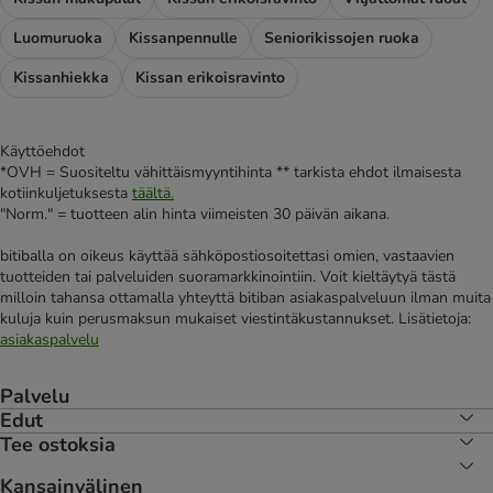
Luomuruoka
Kissanpennulle
Seniorikissojen ruoka
Kissanhiekka
Kissan erikoisravinto
Käyttöehdot
*OVH = Suositeltu vähittäismyyntihinta ** tarkista ehdot ilmaisesta
kotiinkuljetuksesta
täältä.
"Norm." = tuotteen alin hinta viimeisten 30 päivän aikana.
bitiballa on oikeus käyttää sähköpostiosoitettasi omien, vastaavien
tuotteiden tai palveluiden suoramarkkinointiin. Voit kieltäytyä tästä
milloin tahansa ottamalla yhteyttä bitiban asiakaspalveluun ilman muita
kuluja kuin perusmaksun mukaiset viestintäkustannukset. Lisätietoja:
asiakaspalvelu
Palvelu
Edut
Tee ostoksia
Kansainvälinen