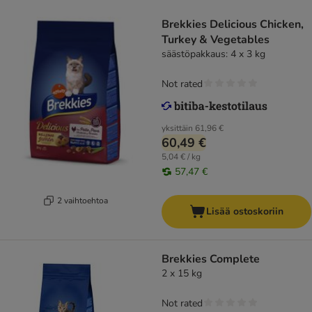
Brekkies Delicious Chicken,
Turkey & Vegetables
säästöpakkaus: 4 x 3 kg
Not rated
yksittäin
61,96 €
60,49 €
5,04 € / kg
57,47 €
2 vaihtoehtoa
Lisää ostoskoriin
Brekkies Complete
2 x 15 kg
Not rated