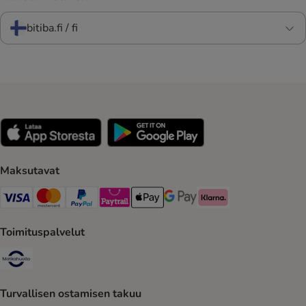
bitiba.fi / fi
Maksutavat
VISA Payment Method
Mastercard Payment Method
Paypal Payment Method
Paytrail Payment Method
Apple Pay Payment Method
Google Pay Payment Method
Klarna Payment Method
Toimituspalvelut
Matkahuolto Shipping Method
Turvallisen ostamisen takuu