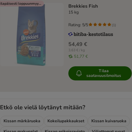
Tilapäisesti loppuunmyyty
Brekkies Fish
15 kg
Rating: 5/5
(
1
)
54,49 €
3,63 € / kg
51,77 €
Tilaa
saatavuusilmoitus
Etkö ole vielä löytänyt mitään?
Kissan märkäruoka
Kokeilupakkaukset
Kissan kuivaruoka
Kissan makupalat
Kissan erikoisravinto
Viljattomat ruoat