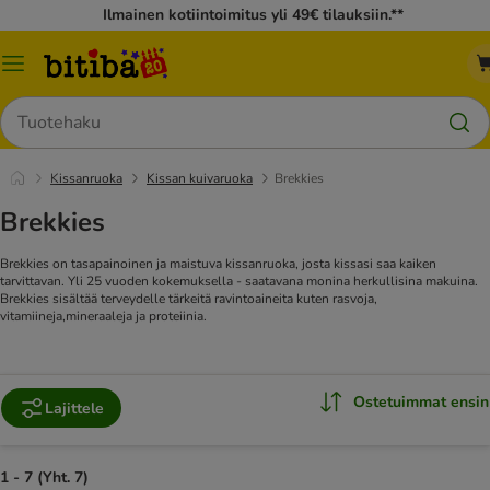
Ilmainen kotiintoimitus yli 49€ tilauksiin.**
Katalogivalikko
Hae
Kissanruoka
Kissan kuivaruoka
Brekkies
Brekkies
Brekkies on tasapainoinen ja maistuva kissanruoka, josta kissasi saa kaiken
tarvittavan. Yli 25 vuoden kokemuksella - saatavana monina herkullisina makuina.
Brekkies sisältää terveydelle tärkeitä ravintoaineita kuten rasvoja,
vitamiineja,mineraaleja ja proteiinia.
Ostetuimmat ensin
Lajittele
1 - 7 (Yht. 7)