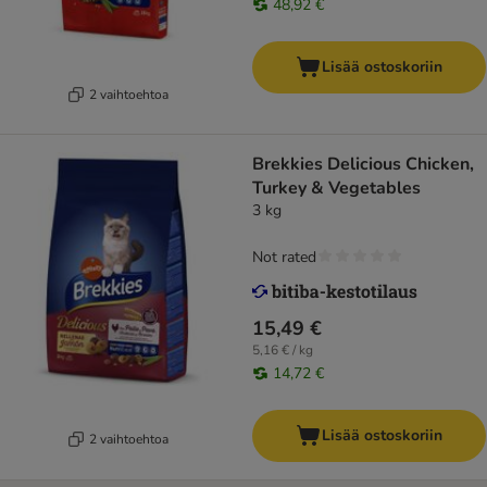
48,92 €
Lisää ostoskoriin
2 vaihtoehtoa
Brekkies Delicious Chicken,
Turkey & Vegetables
3 kg
Not rated
15,49 €
5,16 € / kg
14,72 €
Lisää ostoskoriin
2 vaihtoehtoa