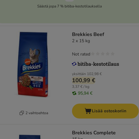
Säästä jopa 7 % bitiba-kestotilauksella
Brekkies Beef
2 x 15 kg
Not rated
yksittäin
102,98 €
100,99 €
3,37 € / kg
95,94 €
Lisää ostoskoriin
2 vaihtoehtoa
Brekkies Complete