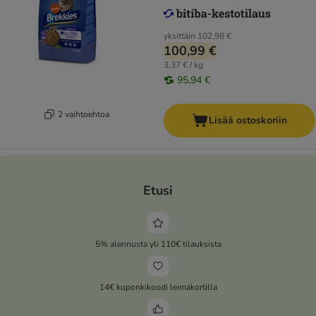
yksittäin
102,98 €
100,99 €
3,37 € / kg
95,94 €
2 vaihtoehtoa
Lisää ostoskoriin
Etusi
5% alennusta yli 110€ tilauksista
14€ kuponkikoodi leimakortilla