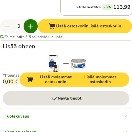
113,99
-5%
Lisää ostoskoriin
Lisää ostoskoriin
Toimitusaika 3-5 arkipäivää
lue lisää
Lisää oheen
Yhteensä
Lisää molemmat
Lisää molemmat
0,00 €
ostoskoriin
ostoskoriin
Näytä tiedot
Tuotekuvaus