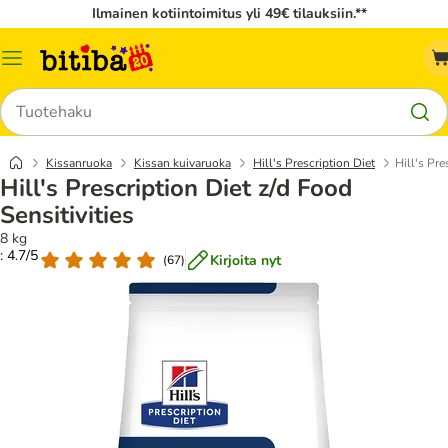
Ilmainen kotiintoimitus yli 49€ tilauksiin.**
Katalogivalikko
Hae
Kissanruoka
Kissan kuivaruoka
Hill's Prescription Diet
Hill's Pre
Hill's Prescription Diet z/d Food
Sensitivities
8 kg
: 4.7/5
Kirjoita nyt
(
67
)