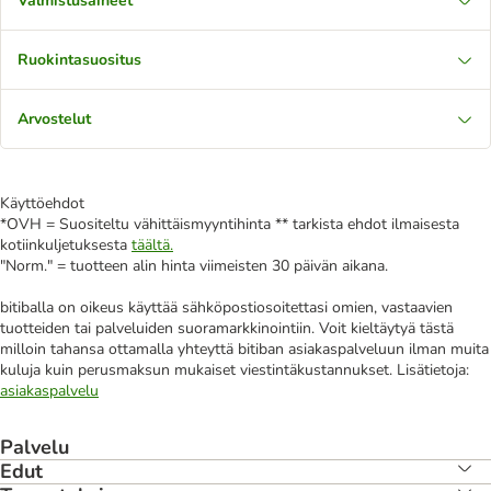
Valmistusaineet
Ruokintasuositus
Arvostelut
Käyttöehdot
*OVH = Suositeltu vähittäismyyntihinta ** tarkista ehdot ilmaisesta
kotiinkuljetuksesta
täältä.
"Norm." = tuotteen alin hinta viimeisten 30 päivän aikana.
bitiballa on oikeus käyttää sähköpostiosoitettasi omien, vastaavien
tuotteiden tai palveluiden suoramarkkinointiin. Voit kieltäytyä tästä
milloin tahansa ottamalla yhteyttä bitiban asiakaspalveluun ilman muita
kuluja kuin perusmaksun mukaiset viestintäkustannukset. Lisätietoja:
asiakaspalvelu
Palvelu
Edut