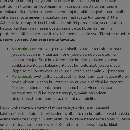
Sen avulla koiran pääsyä voi rajoittaa niin, että se voi kulkea sille
sallittuihin tiloihin tai huoneisiin ja niistä pois, mutta toisiin taas ei
ollenkaan. Sen lävitse kulkemista voi ohjata lukitusjärjestelmän avulla
sekä sisääntulemiseen ja poistumiseen estävällä lukitusventtiilillä.
Aitamaista koiraporttia ei tarvitse kiinnittää poraamalla, vaan sitä on
helppo käyttää rajaamassa ovettomia alueita, kuten esimerkiksi
puutarhaa. Sitä voi kernaasti käyttää myös sisätiloissa.
Tietyille alueille
pääsyn voi rajoittaa seuraavilla tavoilla
:
Koiranluukut
: etenkin pienikokoiselle koiralle tarkoitetut ovet,
joissa olevaan mikrosiruun voi ohjelmoida sopivat ulos- ja
sisääntuloajat. Suurikokoisemmille koirille sopivampia ovat
vankkarakenteiset kaksisuuntaiset koiranluukut, joissa oleva
läppä toimii joustavasti sekä ulos- että sisäänpäin kuljettaessa.
Koiraportit
: ovet, jotka avautuvat kahteen suuntaan, saatavilla on
myös pienen, kissan kuljettavan oviaukon sisältävä koiraportti.
Näiden mallien asentaminen sisätiloihin ei yleensä vaadi
poraamista, sillä koiraportit saa pysymään paikallaan
pingottamalla ne reunoistaan kiinni ovenpieliin.
Kaikki koiraportein erottut tilat saa tehtyä koiralle mukavaksi
käytännöllisten koiran tarvikkeiden avulla. Koiran kotipihalle voi hankkia
esimerkiksi
koirankopin
. Sisätiloihin voi koiralle hankkia
koiranpedin
, jossa
se voi tuntea olonsa mukavaksi. Koiralla on niin hyvä olla kaikkialla