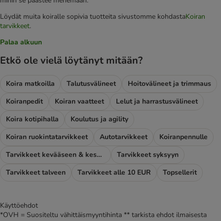
mihin se päästee menemään.
Löydät muita koiralle sopivia tuotteita sivustomme kohdasta
Koiran
tarvikkeet
.
Palaa alkuun
Etkö ole vielä löytänyt mitään?
Koira matkoilla
Talutusvälineet
Hoitovälineet ja trimmaus
Koiranpedit
Koiran vaatteet
Lelut ja harrastusvälineet
Koira kotipihalla
Koulutus ja agility
Koiran ruokintatarvikkeet
Autotarvikkeet
Koiranpennulle
Tarvikkeet kevääseen & kesään
Tarvikkeet syksyyn
Tarvikkeet talveen
Tarvikkeet alle 10 EUR
Topsellerit
Käyttöehdot
*OVH = Suositeltu vähittäismyyntihinta ** tarkista ehdot ilmaisesta