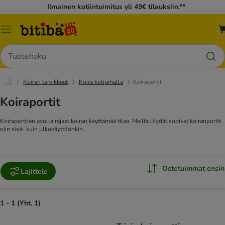
Ilmainen kotiintoimitus yli 49€ tilauksiin.**
Katalogivalikko
Hae
Koiran tarvikkeet
Koira kotipihalla
Koiraportit
Koiraportit
Koiraporttien avulla rajaat koiran käyttämää tilaa. Meiltä löydät sopivat koiranportit
niin sisä- kuin ulkokäyttöönkin.
Ostetuimmat ensin
Lajittele
1 - 1 (Yht. 1)