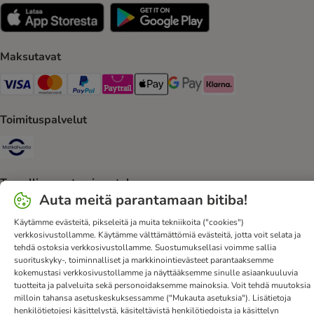
Maksutavat
VISA Payment Method
Mastercard Payment Method
Paypal Payment Method
Paytrail Payment Method
Apple Pay Payment Method
Google Pay Payment Method
Klarna Payment Method
Toimituspalvelut
Matkahuolto Shipping Method
Turvallisen ostamisen takuu
Auta meitä parantamaan bitiba!
Security
Käytämme evästeitä, pikseleitä ja muita tekniikoita ("cookies")
verkkosivustollamme. Käytämme välttämättömiä evästeitä, jotta voit selata ja
tehdä ostoksia verkkosivustollamme. Suostumuksellasi voimme sallia
suorituskyky-, toiminnalliset ja markkinointievästeet parantaaksemme
kokemustasi verkkosivustollamme ja näyttääksemme sinulle asiaankuuluvia
Ota yhteyttä
Toimitusehdot
Julkaisutiedot
DSA
tuotteita ja palveluita sekä personoidaksemme mainoksia. Voit tehdä muutoksia
Tietosuoja
Uutiskirje
Toimituskulut ja -aika
Maksutavat
milloin tahansa asetuskeskuksessamme ("Mukauta asetuksia"). Lisätietoja
henkilötietojesi käsittelystä, käsiteltävistä henkilötiedoista ja käsittelyn
Peruuta sopimus tästä
bitiba-sovellus
Kanta-asiakasedut