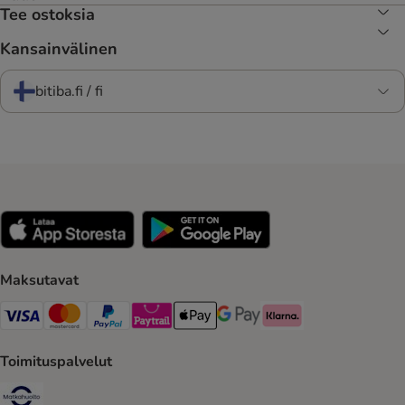
Tee ostoksia
Kansainvälinen
bitiba.fi / fi
Maksutavat
VISA Payment Method
Mastercard Payment Method
Paypal Payment Method
Paytrail Payment Method
Apple Pay Payment Method
Google Pay Payment Method
Klarna Payment Method
Toimituspalvelut
Matkahuolto Shipping Method