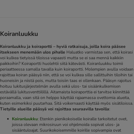
Koiranluukku
Koiranluukku ja koiraportti – hyviä ratkaisuja, joilla koira pääsee
itsekseen menemään ulos pihalle
Haluatko varmistaa sen, että koirasi
voi kulkea tietyissä tiloissa vapaasti mutta se ei saa mennä kaikkiin
paikkoihin? Koiraportti huolehtii siitä kätevästi. Koiranluukku toimii
periaatteessa samalla tavalla kuin koiraportti. Molempien avulla voidaan
rajoittaa koiran pääsyä niin, että se voi kulkea sille sallittuihin tiloihin tai
huoneisiin ja niistä pois, mutta toisiin taas ei ollenkaan. Pääsyn rajoitus
hoituu lukitusjärjestelmän avulla sekä ulos- tai sisäänkulkemisen
estävällä lukitusventtiilillä. Aitamaista koiraporttia ei tarvitse kiinnittää
poraamalla, vaan sitä on helppo käyttää rajaamassa ovettomia alueita,
kuten esimerkiksi puutarhaa. Sitä voikernaasti käyttää myös sisätiloissa.
Tietyille alueille pääsyä voi rajoittaa seuraavilla tavoilla
:
Koiranluukku
: Etenkin pienikokoiselle koiralle tarkoitetut ovet,
joissa olevaan mikrosiruun voi ohjelmoida sopivat ulos- ja
sisääntuloajat. Suurikokoisemmille koirille sopivampia ovat