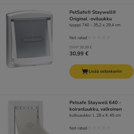
PetSafe® Staywell®
Original -oviluukku
tyyppi 740 - 35,2 x 29,4 cm
Not rated
OVH*
39,99 €
30,99 €
Lisää ostoskoriin
Petsafe Staywell 640 -
koiranluukku, valkoinen
kulkuaukko: L 28 x K 45 cm
Not rated