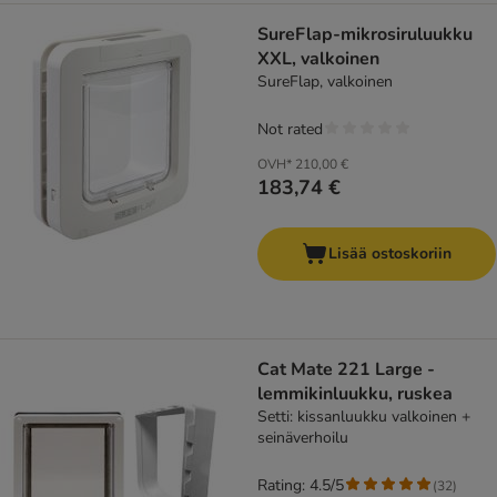
SureFlap-mikrosiruluukku
XXL, valkoinen
SureFlap, valkoinen
Not rated
OVH*
210,00 €
183,74 €
Lisää ostoskoriin
Cat Mate 221 Large -
lemmikinluukku, ruskea
Setti: kissanluukku valkoinen +
seinäverhoilu
Rating: 4.5/5
(
32
)