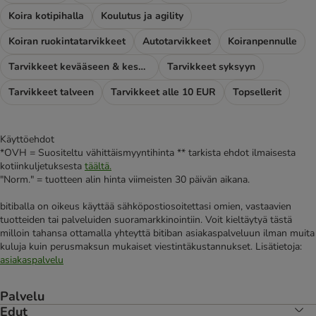
Koira kotipihalla
Koulutus ja agility
Koiran ruokintatarvikkeet
Autotarvikkeet
Koiranpennulle
Tarvikkeet kevääseen & kesään
Tarvikkeet syksyyn
Tarvikkeet talveen
Tarvikkeet alle 10 EUR
Topsellerit
Käyttöehdot
*OVH = Suositeltu vähittäismyyntihinta ** tarkista ehdot ilmaisesta
kotiinkuljetuksesta
täältä.
"Norm." = tuotteen alin hinta viimeisten 30 päivän aikana.
bitiballa on oikeus käyttää sähköpostiosoitettasi omien, vastaavien
tuotteiden tai palveluiden suoramarkkinointiin. Voit kieltäytyä tästä
milloin tahansa ottamalla yhteyttä bitiban asiakaspalveluun ilman muita
kuluja kuin perusmaksun mukaiset viestintäkustannukset. Lisätietoja:
asiakaspalvelu
Palvelu
Edut