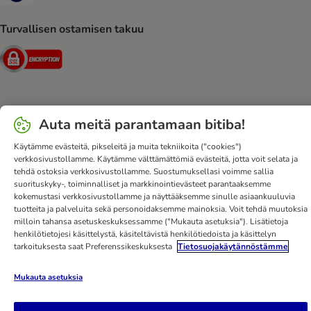
Turvallisen ostamisen takuu
Security
Ota yhteyttä
Toimitusehdot
Julkaisutiedot
DSA
Auta meitä parantamaan bitiba!
Tietosuoja
Uutiskirje
Toimituskulut ja -aika
Maksutavat
Käytämme evästeitä, pikseleitä ja muita tekniikoita ("cookies")
Peruuta sopimus tästä
bitiba-sovellus
Kanta-asiakasedut
verkkosivustollamme. Käytämme välttämättömiä evästeitä, jotta voit selata ja
tehdä ostoksia verkkosivustollamme. Suostumuksellasi voimme sallia
Edut
Saavutettavuusseloste
suorituskyky-, toiminnalliset ja markkinointievästeet parantaaksemme
kokemustasi verkkosivustollamme ja näyttääksemme sinulle asiaankuuluvia
bitiba GmbH
2026
tuotteita ja palveluita sekä personoidaksemme mainoksia. Voit tehdä muutoksia
milloin tahansa asetuskeskuksessamme ("Mukauta asetuksia"). Lisätietoja
henkilötietojesi käsittelystä, käsiteltävistä henkilötiedoista ja käsittelyn
tarkoituksesta saat Preferenssikeskuksesta
Tietosuojakäytännöstämme
Mukauta asetuksia