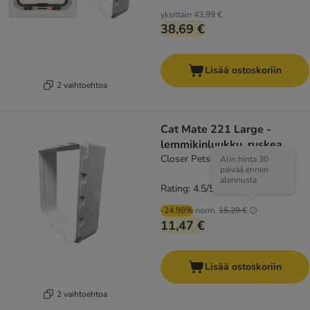
yksittäin
43,99 €
38,69 €
Lisää ostoskoriin
2 vaihtoehtoa
Cat Mate 221 Large -
lemmikinluukku, ruskea
Closer Pets seinäverhoilu
Alin hinta 30
päivää ennen
alennusta
Rating: 4.5/5
(
32
)
-24.98%
norm.
15,29 €
11,47 €
Lisää ostoskoriin
2 vaihtoehtoa