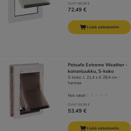
OVH*
89,99 €
72,49 €
Lisää ostoskoriin
Petsafe Extreme Weather -
koiranluukku, S-koko
S-koko: L 21,4 x K 28,4 cm -
harmaa
Not rated
OVH*
59,99 €
53,49 €
Lisää ostoskoriin