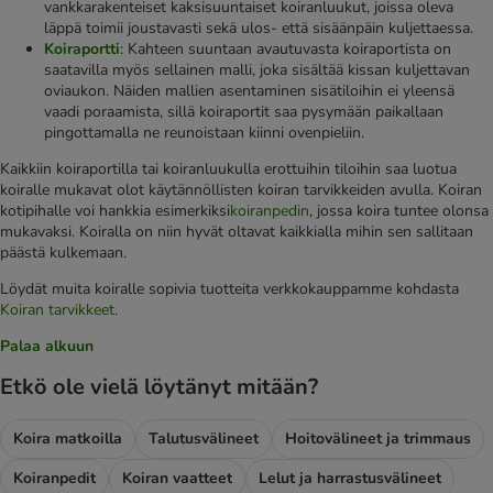
vankkarakenteiset kaksisuuntaiset koiranluukut, joissa oleva
läppä toimii joustavasti sekä ulos- että sisäänpäin kuljettaessa.
Koiraportti
: Kahteen suuntaan avautuvasta koiraportista on
saatavilla myös sellainen malli, joka sisältää kissan kuljettavan
oviaukon. Näiden mallien asentaminen sisätiloihin ei yleensä
vaadi poraamista, sillä koiraportit saa pysymään paikallaan
pingottamalla ne reunoistaan kiinni ovenpieliin.
Kaikkiin koiraportilla tai koiranluukulla erottuihin tiloihin saa luotua
koiralle mukavat olot käytännöllisten koiran tarvikkeiden avulla. Koiran
kotipihalle voi hankkia esimerkiksi
koiranpedin
, jossa koira tuntee olonsa
mukavaksi. Koiralla on niin hyvät oltavat kaikkialla mihin sen sallitaan
päästä kulkemaan.
Löydät muita koiralle sopivia tuotteita verkkokauppamme kohdasta
Koiran tarvikkeet
.
Palaa alkuun
Etkö ole vielä löytänyt mitään?
Koira matkoilla
Talutusvälineet
Hoitovälineet ja trimmaus
Koiranpedit
Koiran vaatteet
Lelut ja harrastusvälineet