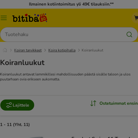
Ilmainen kotiintoimitus yli 49€ tilauksiin.**
Katalogivalikko
Hae
Koiran tarvikkeet
Koira kotipihalla
Koiranluukut
Koiranluukut
Koiranluukut antavat lemmikillesi mahdollisuuden päästä sisälle taloon ja ulos
puutarhaan ovia erikseen aukomatta.
Ostetuimmat ensin
Lajittele
1 - 11 (Yht. 11)