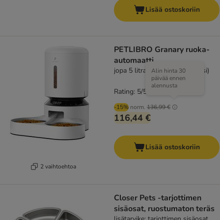
Lisää ostoskoriin
PETLIBRO Granary ruoka-
automaatti
jopa 5 litraa kuivaruokaa (kaksi)
Alin hinta 30
päivää ennen
alennusta
Rating: 5/5
(
1
)
-15%
norm.
136,99 €
116,44 €
Lisää ostoskoriin
2 vaihtoehtoa
Closer Pets -tarjottimen
sisäosat, ruostumaton teräs
lisätarvike: tarjottimen sisäosat,