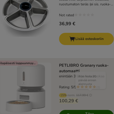
ruostumaton teräs (ei sis. ruoka-
automaattia)
Not rated
36,99 €
Lisää ostoskoriin
Tilapäisesti loppuunmyyty
PETLIBRO Granary ruoka-
automaatti
enintään 3 litraa kuivaruokaa
Alin hinta 30
päivää ennen
alennusta
Rating: 5/5
(
1
)
-15%
norm.
117,99 €
100,29 €
Tilaa