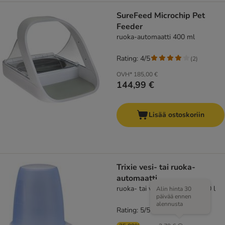
SureFeed Microchip Pet
Feeder
ruoka-automaatti 400 ml
Rating: 4/5
(
2
)
OVH*
185,00 €
144,99 €
Lisää ostoskoriin
Trixie vesi- tai ruoka-
automaatti
ruoka- tai vesiautomaatti, 0.60 l
Alin hinta 30
päivää ennen
alennusta
Rating: 5/5
(
1
)