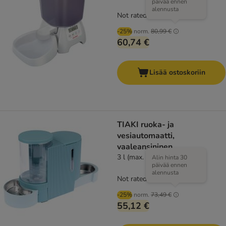
päivää ennen
alennusta
Not rated
-25%
norm.
80,99 €
60,74 €
Lisää ostoskoriin
TIAKI ruoka- ja
vesiautomaatti,
vaaleansininen
3 l (max. 1,3 kg kuivaruokaa)
Alin hinta 30
päivää ennen
alennusta
Not rated
-25%
norm.
73,49 €
55,12 €