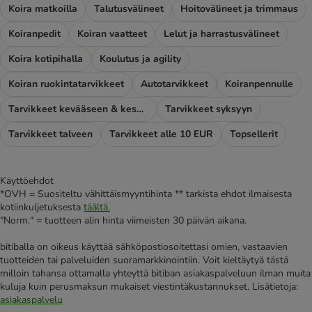
Koira matkoilla
Talutusvälineet
Hoitovälineet ja trimmaus
Koiranpedit
Koiran vaatteet
Lelut ja harrastusvälineet
Koira kotipihalla
Koulutus ja agility
Koiran ruokintatarvikkeet
Autotarvikkeet
Koiranpennulle
Tarvikkeet kevääseen & kesään
Tarvikkeet syksyyn
Tarvikkeet talveen
Tarvikkeet alle 10 EUR
Topsellerit
Käyttöehdot
*OVH = Suositeltu vähittäismyyntihinta ** tarkista ehdot ilmaisesta
kotiinkuljetuksesta
täältä.
"Norm." = tuotteen alin hinta viimeisten 30 päivän aikana.
bitiballa on oikeus käyttää sähköpostiosoitettasi omien, vastaavien
tuotteiden tai palveluiden suoramarkkinointiin. Voit kieltäytyä tästä
milloin tahansa ottamalla yhteyttä bitiban asiakaspalveluun ilman muita
kuluja kuin perusmaksun mukaiset viestintäkustannukset. Lisätietoja:
asiakaspalvelu