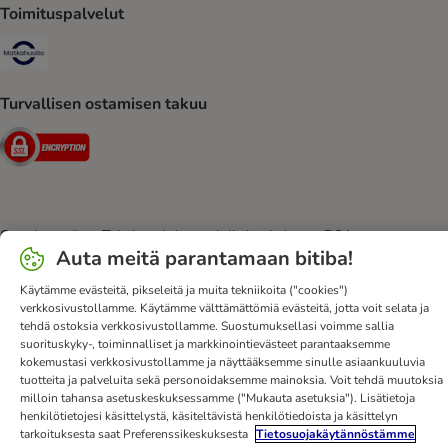
Toimituspalvelut
Matkahuolto Shipping Method
Turvallisen ostamisen takuu
Security
Ota yhteyttä
Toimitusehdot
Julkaisutiedot
DSA
Auta meitä parantamaan bitiba!
Tietosuoja
Uutiskirje
Toimituskulut ja -aika
Maksutavat
Peruuta sopimus tästä
bitiba-sovellus
Kanta-asiakasedut
Käytämme evästeitä, pikseleitä ja muita tekniikoita ("cookies")
verkkosivustollamme. Käytämme välttämättömiä evästeitä, jotta voit selata ja
Edut
Saavutettavuusseloste
tehdä ostoksia verkkosivustollamme. Suostumuksellasi voimme sallia
suorituskyky-, toiminnalliset ja markkinointievästeet parantaaksemme
bitiba GmbH
2026
kokemustasi verkkosivustollamme ja näyttääksemme sinulle asiaankuuluvia
tuotteita ja palveluita sekä personoidaksemme mainoksia. Voit tehdä muutoksia
milloin tahansa asetuskeskuksessamme ("Mukauta asetuksia"). Lisätietoja
henkilötietojesi käsittelystä, käsiteltävistä henkilötiedoista ja käsittelyn
tarkoituksesta saat Preferenssikeskuksesta
Tietosuojakäytännöstämme