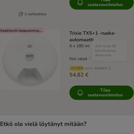
saatavuusilmoitus
2 vaihtoehtoa
Tilapäisesti loppuunmyyty
Trixie TX5+1 -ruoka-
automaatti
6 x 180 ml
Alin hinta 30
päivää ennen
alennusta
Not rated
-14.99%
norm.
64,49 €
54,82 €
Tilaa
saatavuusilmoitus
Etkö ole vielä löytänyt mitään?