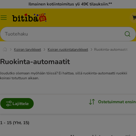
Ilmainen kotiintoimitus yli 49€ tilauksiin.**
Katalogivalikko
Hae
Koiran tarvikkeet
Koiran ruokintatarvikkeet
Ruokinta-automaatit
Ruokinta-automaatit
Joudutko olemaan myöhään töissä? Ei haittaa, sillä ruokinta-automaatti ruokkii
koirasi totuttuun aikaan.
Ostetuimmat ensin
Lajittele
1 - 15 (Yht. 15)