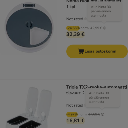
Noma ruokinta-automaatti
1 kpl
Alin hinta 30
päivää ennen
alennusta
Not rated
-24.66%
norm.
42,99 €
32,39 €
Lisää ostoskoriin
Trixie TX2-ruoka-automaatti
tilavuus: 2 x 0,30 l
Alin hinta 30
päivää ennen
alennusta
Not rated
-4.97%
norm.
17,69 €
16,81 €