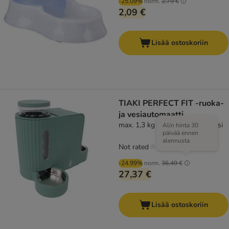
-25.09%
norm.
2,79 €
2,09 €
Lisää ostoskoriin
TIAKI PERFECT FIT -ruoka-
ja vesiautomaatti
max. 1,3 kg kuivaruoka & 3 l vesi
Alin hinta 30
päivää ennen
alennusta
Not rated
-24.99%
norm.
36,49 €
27,37 €
Lisää ostoskoriin