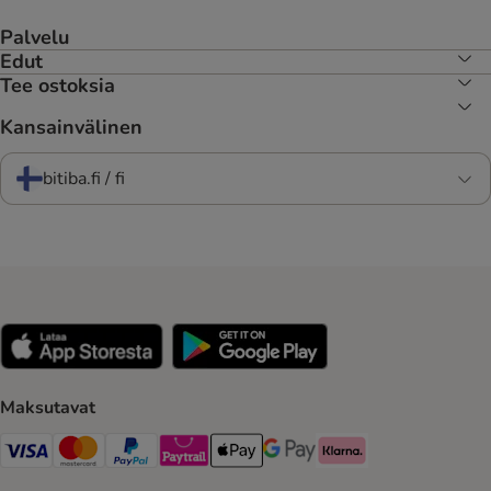
Palvelu
Edut
Tee ostoksia
Kansainvälinen
bitiba.fi / fi
Maksutavat
VISA Payment Method
Mastercard Payment Method
Paypal Payment Method
Paytrail Payment Method
Apple Pay Payment Method
Google Pay Payment Method
Klarna Payment Method