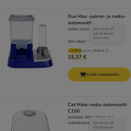
Duo Max -juoma- ja ruoka-
automaatti
ruoka-automaatti 5,00 l
Alin hinta 30
päivää ennen
alennusta
Not rated
-24.99%
norm.
20,49 €
15,37 €
Lisää ostoskoriin
Cat Mate ruoka-automaatti
C100
enintään 400 g kuiva- tai
märkäruokaa
Alin hinta 30
päivää ennen