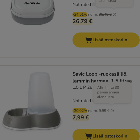
alennusta
Not rated
-24.51%
norm.
35,49 €
26,79 €
Lisää ostoskoriin
Savic Loop -ruokasäiliö,
lämmin harmaa, 1,5 litraa
1,5 l, P 26 x L 17,5 x K 23 cm
Alin hinta 30
päivää ennen
alennusta
Not rated
-20.02%
norm.
9,99 €
7,99 €
Lisää ostoskoriin