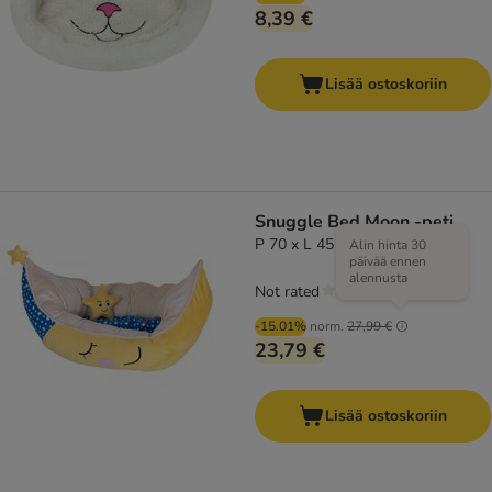
8,39 €
Lisää ostoskoriin
Snuggle Bed Moon -peti
P 70 x L 45 x K 30 cm
Alin hinta 30
päivää ennen
alennusta
Not rated
-15.01%
norm.
27,99 €
23,79 €
Lisää ostoskoriin