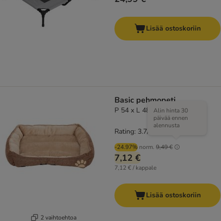
Lisää ostoskoriin
Basic pehmopeti
P 54 x L 48 x K 11 cm
Alin hinta 30
päivää ennen
alennusta
Rating: 3.7/5
(
43
)
-24.97%
norm.
9,49 €
7,12 €
7,12 € / kappale
Lisää ostoskoriin
2 vaihtoehtoa