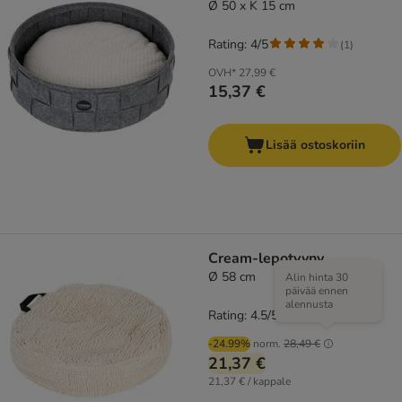
Ø 50 x K 15 cm
Rating: 4/5
(
1
)
OVH*
27,99 €
15,37 €
Lisää ostoskoriin
Cream-lepotyyny
Ø 58 cm
Alin hinta 30
päivää ennen
alennusta
Rating: 4.5/5
(
175
)
-24.99%
norm.
28,49 €
21,37 €
21,37 € / kappale