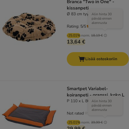
Branca "Two in One" -
kissanpeti
Ø 83 cm tyynynä
Alin hinta 30
päivää ennen
alennusta
Rating: 5/5
(
1
)
-25.01%
norm.
18,19 €
13,64 €
Lisää ostoskoriin
Smartpet Variabel-
koiranpeti - oranssi, koko L
P 110 x L 80 cm K 15 cm
Alin hinta 30
päivää ennen
alennusta
Not rated
-25.01%
norm.
39,99 €
29,99 €