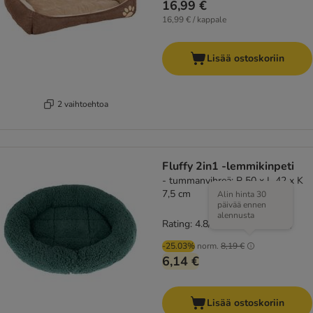
16,99 €
16,99 € / kappale
Lisää ostoskoriin
2 vaihtoehtoa
Fluffy 2in1 -lemmikinpeti
- tummanvihreä: P 50 x L 42 x K
7,5 cm
Alin hinta 30
päivää ennen
alennusta
Rating: 4.8/5
(
121
)
-25.03%
norm.
8,19 €
6,14 €
Lisää ostoskoriin