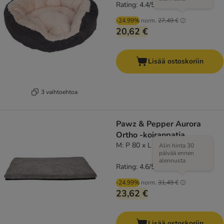
Rating: 4.4/5
(
52
)
-24.99%
norm.
27,49 €
20,62 €
Lisää ostoskoriin
3 vaihtoehtoa
Pawz & Pepper Aurora
Ortho -koiranpatja
M: P 80 x L 55 x K 5 cm
Alin hinta 30
päivää ennen
alennusta
Rating: 4.6/5
(
22
)
-24.99%
norm.
31,49 €
23,62 €
Lisää ostoskoriin