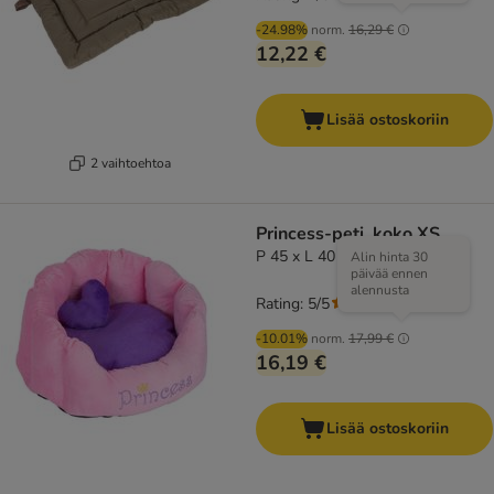
-24.98%
norm.
16,29 €
12,22 €
Lisää ostoskoriin
2 vaihtoehtoa
Princess-peti, koko XS
P 45 x L 40 x K 30 cm
Alin hinta 30
päivää ennen
alennusta
Rating: 5/5
(
1
)
-10.01%
norm.
17,99 €
16,19 €
Lisää ostoskoriin