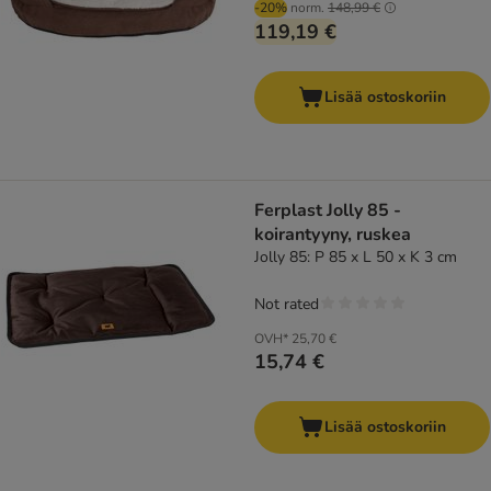
-20%
norm.
148,99 €
119,19 €
Lisää ostoskoriin
Ferplast Jolly 85 -
koirantyyny, ruskea
Jolly 85: P 85 x L 50 x K 3 cm
Not rated
OVH*
25,70 €
15,74 €
Lisää ostoskoriin