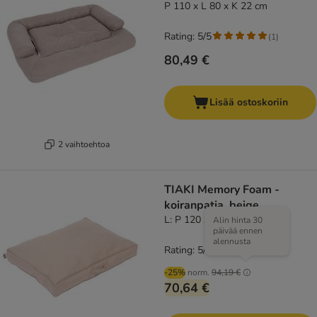
P 110 x L 80 x K 22 cm
Rating: 5/5
(
1
)
80,49 €
Lisää ostoskoriin
2 vaihtoehtoa
TIAKI Memory Foam -
koiranpatja, beige
L: P 120 x L 90 x K 19 cm
Alin hinta 30
päivää ennen
alennusta
Rating: 5/5
(
5
)
-25%
norm.
94,19 €
70,64 €