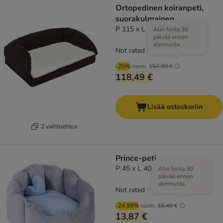
Ortopedinen koiranpeti,
suorakulmainen
P 115 x L 70 x K 32 cm
Alin hinta 30
päivää ennen
alennusta
Not rated
-25%
norm.
157,99 €
118,49 €
Lisää ostoskoriin
2 vaihtoehtoa
Prince-peti
P 45 x L 40 x K 30 cm
Alin hinta 30
päivää ennen
alennusta
Not rated
-24.99%
norm.
18,49 €
13,87 €