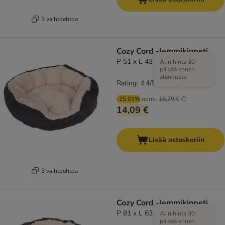
3 vaihtoehtoa
Cozy Cord -lemmikinpeti
P 51 x L 43 x K 15
Alin hinta 30
päivää ennen
alennusta
Rating: 4.4/5
(
52
)
-25.01%
norm.
18,79 €
14,09 €
Lisää ostoskoriin
3 vaihtoehtoa
Cozy Cord -lemmikinpeti
P 81 x L 63 x K 18 cm
Alin hinta 30
päivää ennen