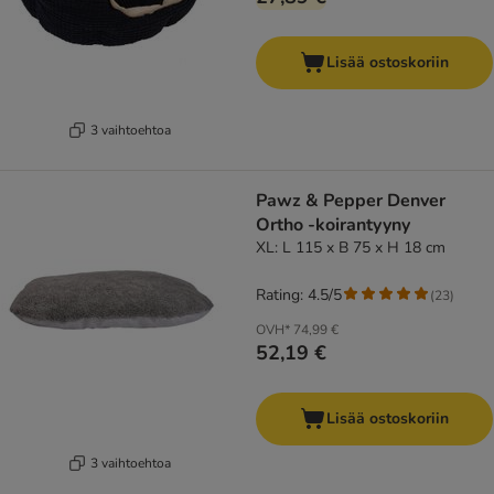
Lisää ostoskoriin
3 vaihtoehtoa
Pawz & Pepper Denver
Ortho -koirantyyny
XL: L 115 x B 75 x H 18 cm
Rating: 4.5/5
(
23
)
OVH*
74,99 €
52,19 €
Lisää ostoskoriin
3 vaihtoehtoa