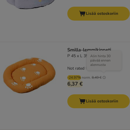
Lisää ostoskoriin
Smilla-lemmikinpeti
P 45 x L 35 cm
Alin hinta 30
päivää ennen
alennusta
Not rated
-24.97%
norm.
8,49 €
6,37 €
Lisää ostoskoriin