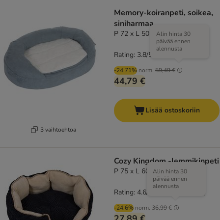
Memory-koiranpeti, soikea,
siniharmaa
P 72 x L 50 x K 20 cm
Alin hinta 30
päivää ennen
alennusta
Rating: 3.8/5
(
45
)
-24.71%
norm.
59,49 €
44,79 €
Lisää ostoskoriin
3 vaihtoehtoa
Cozy Kingdom -lemmikinpeti
P 75 x L 60 K 25 cm
Alin hinta 30
päivää ennen
alennusta
Rating: 4.6/5
(
259
)
-24.6%
norm.
36,99 €
27,89 €