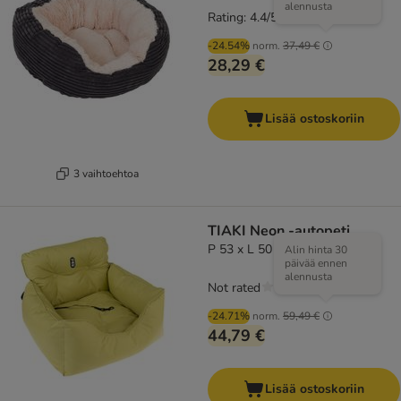
alennusta
Rating: 4.4/5
(
52
)
-24.54%
norm.
37,49 €
28,29 €
Lisää ostoskoriin
3 vaihtoehtoa
TIAKI Neon -autopeti
P 53 x L 50 x K 35 cm
Alin hinta 30
päivää ennen
alennusta
Not rated
-24.71%
norm.
59,49 €
44,79 €
Lisää ostoskoriin