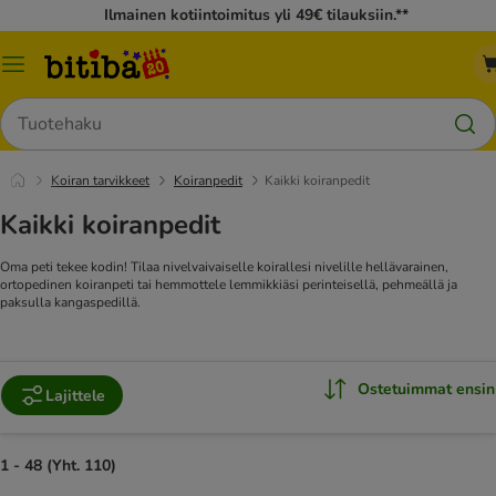
Ilmainen kotiintoimitus yli 49€ tilauksiin.**
Katalogivalikko
Hae
Koiran tarvikkeet
Koiranpedit
Kaikki koiranpedit
Kaikki koiranpedit
Oma peti tekee kodin! Tilaa nivelvaivaiselle koirallesi nivelille hellävarainen,
ortopedinen koiranpeti tai hemmottele lemmikkiäsi perinteisellä, pehmeällä ja
paksulla kangaspedillä.
Ostetuimmat ensin
Lajittele
1 - 48 (Yht. 110)