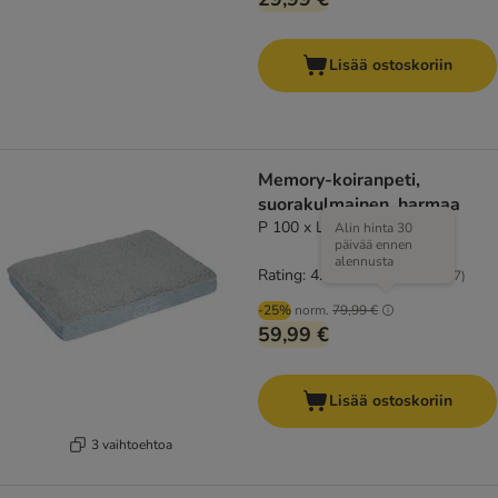
Lisää ostoskoriin
Memory-koiranpeti,
suorakulmainen, harmaa
P 100 x L 65 x K 9,5 cm
Alin hinta 30
päivää ennen
alennusta
Rating: 4.4/5
(
117
)
-25%
norm.
79,99 €
59,99 €
Lisää ostoskoriin
3 vaihtoehtoa