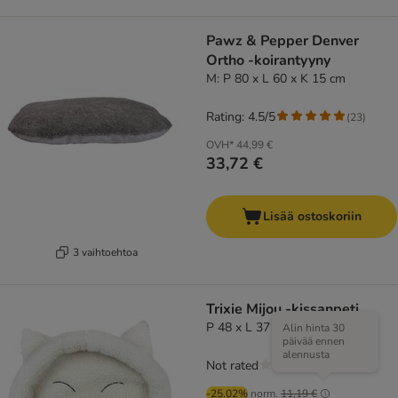
Pawz & Pepper Denver
Ortho -koirantyyny
M: P 80 x L 60 x K 15 cm
Rating: 4.5/5
(
23
)
OVH*
44,99 €
33,72 €
Lisää ostoskoriin
3 vaihtoehtoa
Trixie Mijou -kissanpeti
P 48 x L 37 x K 7 cm
Alin hinta 30
päivää ennen
alennusta
Not rated
-25.02%
norm.
11,19 €