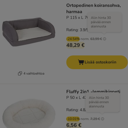
Ortopedinen koiransohva,
harmaa
P 115 x L 70 x K 32 cm
Alin hinta 30
päivää ennen
alennusta
Rating: 3.9/5
(
281
)
-24.54%
norm.
63,99 €
48,29 €
Lisää ostoskoriin
4 vaihtoehtoa
Fluffy 2in1 -lemmikinpeti
P 50 x L 42 x K 7,5 cm
Alin hinta 30
päivää ennen
alennusta
Rating: 4.8/5
(
121
)
-10.01%
norm.
7,29 €
6,56 €