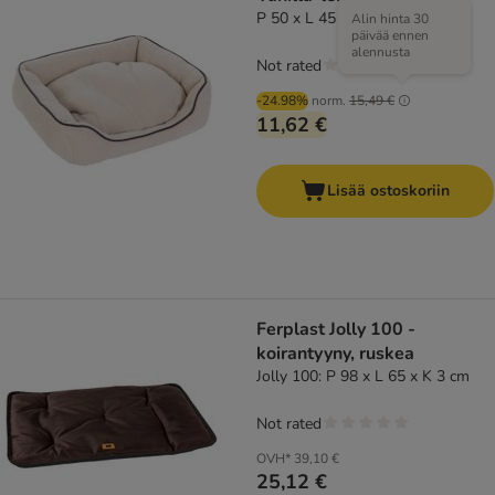
P 50 x L 45 x K 12 cm
Alin hinta 30
päivää ennen
alennusta
Not rated
-24.98%
norm.
15,49 €
11,62 €
Lisää ostoskoriin
Ferplast Jolly 100 -
koirantyyny, ruskea
Jolly 100: P 98 x L 65 x K 3 cm
Not rated
OVH*
39,10 €
25,12 €