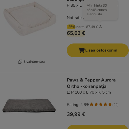
P 85 x L 80 x K 22 cm, beige
Alin hinta 30
päivää ennen
alennusta
Not rated
-25%
norm.
87,49 €
65,62 €
Lisää ostoskoriin
3 vaihtoehtoa
Pawz & Pepper Aurora
Ortho -koiranpatja
L: P 100 x L 70 x K 5 cm
Rating: 4.6/5
(
22
)
39,99 €