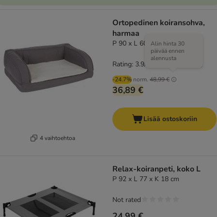
Ortopedinen koiransohva,
harmaa
P 90 x L 60 x K 30 cm
Alin hinta 30
päivää ennen
alennusta
Rating: 3.9/5
(
281
)
-24.7%
norm.
48,99 €
36,89 €
Lisää ostoskoriin
4 vaihtoehtoa
Relax-koiranpeti, koko L
P 92 x L 77 x K 18 cm
Not rated
24,99 €