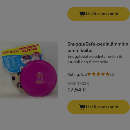
Lisää ostoskoriin
SnuggleSafe-pedinlämmitin
lemmikeille
SnuggleSafe-pedinlämmitin &
ruudullinen fleecepeite
Rating: 5/5
(
1
)
OVH*
27,22 €
17,54 €
Lisää ostoskoriin