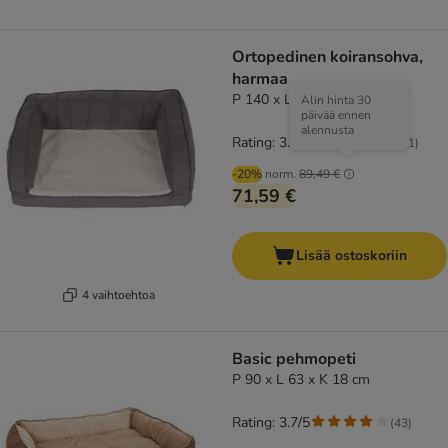
Ortopedinen koiransohva,
harmaa
P 140 x L 80 x K 32 cm
Alin hinta 30
päivää ennen
alennusta
Rating: 3.9/5
(
281
)
-20%
norm.
89,49 €
71,59 €
Lisää ostoskoriin
4 vaihtoehtoa
Basic pehmopeti
P 90 x L 63 x K 18 cm
Rating: 3.7/5
(
43
)