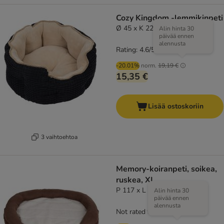
Cozy Kingdom -lemmikinpeti
Ø 45 x K 22 cm
Alin hinta 30
päivää ennen
alennusta
Rating: 4.6/5
(
259
)
-20.01%
norm.
19,19 €
15,35 €
Lisää ostoskoriin
3 vaihtoehtoa
Memory-koiranpeti, soikea,
ruskea, XL
P 117 x L 72 x K 24 cm
Alin hinta 30
päivää ennen
alennusta
Not rated