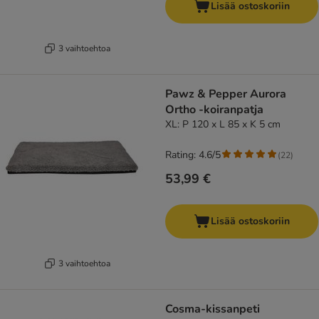
Lisää ostoskoriin
3 vaihtoehtoa
Pawz & Pepper Aurora
Ortho -koiranpatja
XL: P 120 x L 85 x K 5 cm
Rating: 4.6/5
(
22
)
53,99 €
Lisää ostoskoriin
3 vaihtoehtoa
Cosma-kissanpeti