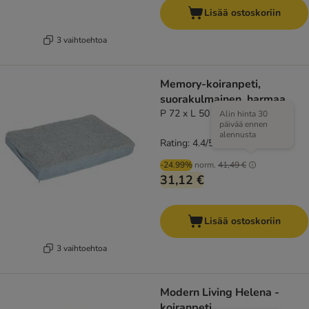
Lisää ostoskoriin
3 vaihtoehtoa
Memory-koiranpeti,
suorakulmainen, harmaa
P 72 x L 50 x K 9,5 cm
Alin hinta 30
päivää ennen
alennusta
Rating: 4.4/5
(
117
)
-24.99%
norm.
41,49 €
31,12 €
Lisää ostoskoriin
3 vaihtoehtoa
Modern Living Helena -
koiranpeti