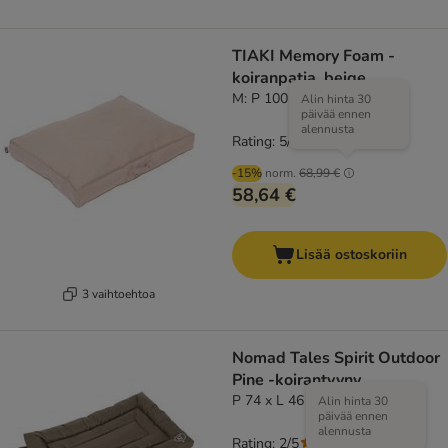
TIAKI Memory Foam -
koiranpatja, beige
M: P 100 x L 70 x K 18 cm
Alin hinta 30
päivää ennen
alennusta
Rating: 5/5
(
5
)
-15%
norm.
68,99 €
58,64 €
Lisää ostoskoriin
3 vaihtoehtoa
Nomad Tales Spirit Outdoor
Pine -koirantyyny
P 74 x L 46 x K 7 cm
Alin hinta 30
päivää ennen
alennusta
Rating: 2/5
(
1
)