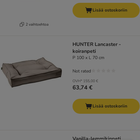
Lisää ostoskoriin
2 vaihtoehtoa
HUNTER Lancaster -
koiranpeti
P 100 x L 70 cm
Not rated
OVH*
155,00 €
63,74 €
Lisää ostoskoriin
Vanilla-lemmikinpeti