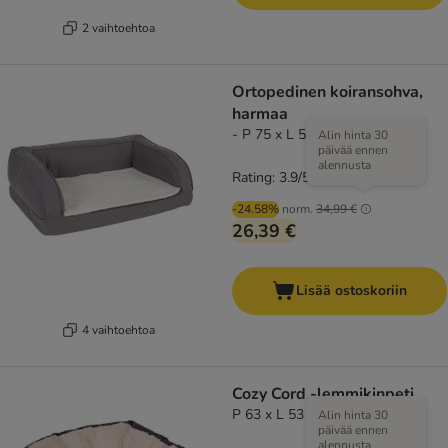
2 vaihtoehtoa
Ortopedinen koiransohva,
harmaa
- P 75 x L 50 x K 25 cm
Alin hinta 30
päivää ennen
alennusta
Rating: 3.9/5
(
281
)
-24.58%
norm.
34,99 €
26,39 €
Lisää ostoskoriin
4 vaihtoehtoa
Cozy Cord -lemmikinpeti
P 63 x L 53 x K 15
Alin hinta 30
päivää ennen
alennusta