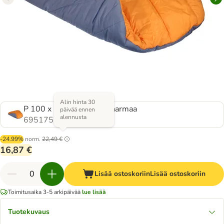
Alin hinta 30
P 100 x L 80 cm, orassi/harmaa
päivää ennen
alennusta
695175.0
-24.99%
norm.
22,49 €
16,87 €
Lisää ostoskoriin
Lisää ostoskoriin
Toimitusaika 3-5 arkipäivää
lue lisää
Tuotekuvaus