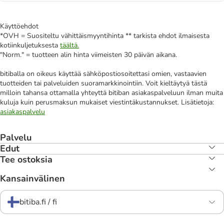
Käyttöehdot
*OVH = Suositeltu vähittäismyyntihinta ** tarkista ehdot ilmaisesta
kotiinkuljetuksesta
täältä.
"Norm." = tuotteen alin hinta viimeisten 30 päivän aikana.
bitiballa on oikeus käyttää sähköpostiosoitettasi omien, vastaavien
tuotteiden tai palveluiden suoramarkkinointiin. Voit kieltäytyä tästä
milloin tahansa ottamalla yhteyttä bitiban asiakaspalveluun ilman muita
kuluja kuin perusmaksun mukaiset viestintäkustannukset. Lisätietoja:
asiakaspalvelu
Palvelu
Edut
Tee ostoksia
Kansainvälinen
bitiba.fi / fi