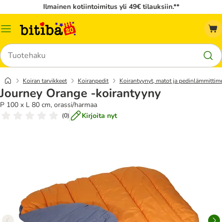
Ilmainen kotiintoimitus yli 49€ tilauksiin.**
Katalogivalikko
Hae
Koiran tarvikkeet
Koiranpedit
Koirantyynyt, matot ja pedinlämmittim
Journey Orange -koirantyyny
P 100 x L 80 cm, orassi/harmaa
Kirjoita nyt
(
0
)