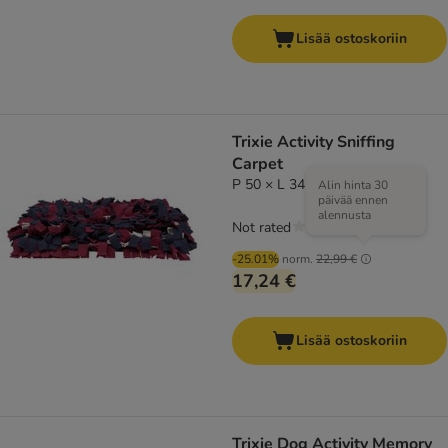
Lisää ostoskoriin
Trixie Activity Sniffing
Carpet
P 50 × L 34 cm
Alin hinta 30
päivää ennen
alennusta
Not rated
-25.01%
norm.
22,99 €
17,24 €
Lisää ostoskoriin
Trixie Dog Activity Memory