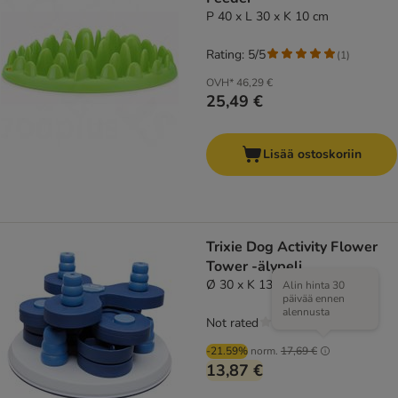
P 40 x L 30 x K 10 cm
Rating: 5/5
(
1
)
OVH*
46,29 €
25,49 €
Lisää ostoskoriin
Trixie Dog Activity Flower
Tower -älypeli
Ø 30 x K 13 cm
Alin hinta 30
päivää ennen
alennusta
Not rated
-21.59%
norm.
17,69 €
13,87 €