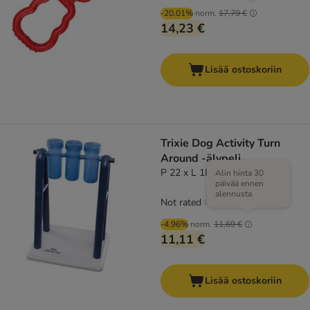
-20.01%
norm.
17,79 €
14,23 €
Lisää ostoskoriin
Trixie Dog Activity Turn
Around -älypeli
P 22 x L 18 x K 33 cm
Alin hinta 30
päivää ennen
alennusta
Not rated
-4.96%
norm.
11,69 €
11,11 €
Lisää ostoskoriin