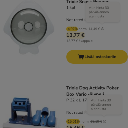
Trixie Snack Popper
1 kpl
Alin hinta 30
päivää ennen
alennusta
Not rated
-4.97%
norm.
14,49 €
13,77 €
13,77 € / kappale
Lisää ostoskoriin
Trixie Dog Activity Poker
Box Vario -älypeli
P 32 x L 17 x K 17 cm
Alin hinta 30
päivää ennen
alennusta
Not rated
-15.01%
norm.
18,19 €
15,46 €