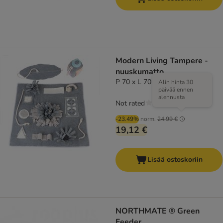
Modern Living Tampere -
nuuskumatto
P 70 x L 70 cm
Alin hinta 30
päivää ennen
alennusta
Not rated
-23.49%
norm.
24,99 €
19,12 €
Lisää ostoskoriin
NORTHMATE ® Green
Feeder