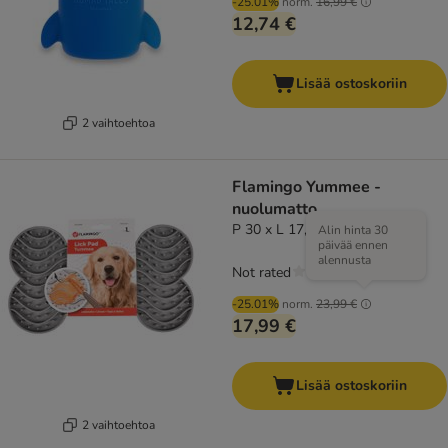
-25.01%
norm.
16,99 €
12,74 €
Lisää ostoskoriin
2 vaihtoehtoa
Flamingo Yummee -
nuolumatto
P 30 x L 17,5 x K 2,5 cm
Alin hinta 30
päivää ennen
alennusta
Not rated
-25.01%
norm.
23,99 €
17,99 €
Lisää ostoskoriin
2 vaihtoehtoa