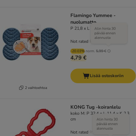
Flamingo Yummee -
nuolumatto
P 21,8 x L 12,8 x K 1,9 cm
Alin hinta 30
päivää ennen
alennusta
Not rated
-20.03%
norm.
5,99 €
4,79 €
Lisää ostoskoriin
2 vaihtoehtoa
KONG Tug -koiranlelu
koko M: P 32,4 x L 11,4 x K 2,3
cm
Alin hinta 30
päivää ennen
alennusta
Not rated