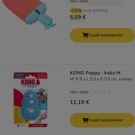
Not rated
-1.55%
norm.
5,17 €
5,09 €
Lisää ostoskoriin
KONG Puppy - koko M
M: P 8 x L 5,5 x K 5,5 cm, sininen
Not rated
11,19 €
Lisää ostoskoriin