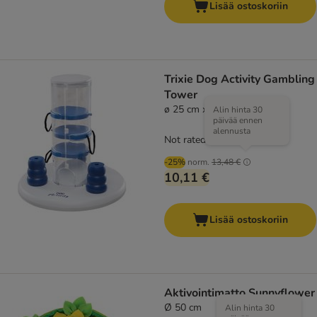
Lisää ostoskoriin
Trixie Dog Activity Gambling
Tower
ø 25 cm x K 27 cm
Alin hinta 30
päivää ennen
alennusta
Not rated
-25%
norm.
13,48 €
10,11 €
Lisää ostoskoriin
Aktivointimatto Sunnyflower
Ø 50 cm
Alin hinta 30