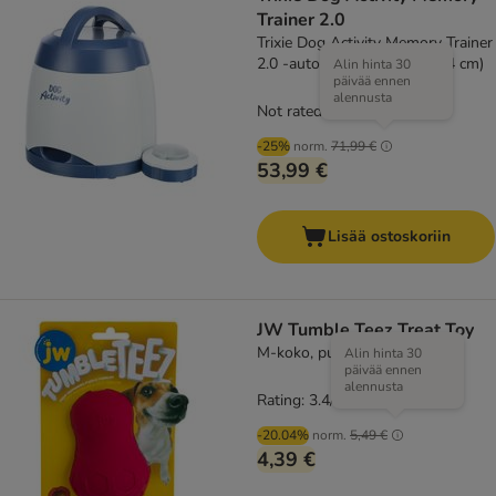
Trainer 2.0
Trixie Dog Activity Memory Trainer
2.0 -automaatti (Ø 20 x K 24 cm)
Alin hinta 30
päivää ennen
alennusta
Not rated
-25%
norm.
71,99 €
53,99 €
Lisää ostoskoriin
JW Tumble Teez Treat Toy
M-koko, punainen
Alin hinta 30
päivää ennen
alennusta
Rating: 3.4/5
(
5
)
-20.04%
norm.
5,49 €
4,39 €