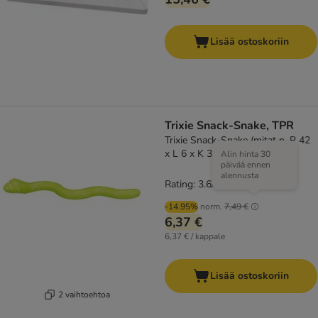
Lisää ostoskoriin
Trixie Snack-Snake, TPR
Trixie Snack-Snake (mitat n. P 42
x L 6 x K 3 cm)
Alin hinta 30
päivää ennen
alennusta
Rating: 3.6/5
(
10
)
-14.95%
norm.
7,49 €
6,37 €
6,37 € / kappale
Lisää ostoskoriin
2 vaihtoehtoa