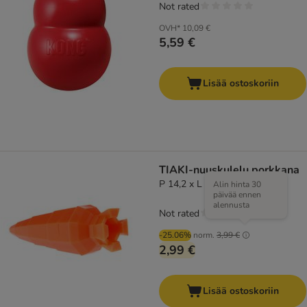
Not rated
OVH*
10,09 €
5,59 €
Lisää ostoskoriin
TIAKI-nuuskulelu porkkana
P 14,2 x L 4,5 x K 4,5 cm
Alin hinta 30
päivää ennen
alennusta
Not rated
-25.06%
norm.
3,99 €
2,99 €
Lisää ostoskoriin