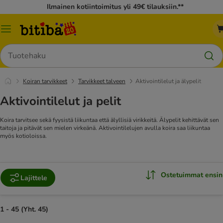
Ilmainen kotiintoimitus yli 49€ tilauksiin.**
Katalogivalikko
Hae
Koiran tarvikkeet
Tarvikkeet talveen
Aktivointilelut ja älypelit
Aktivointilelut ja pelit
Koira tarvitsee sekä fyysistä liikuntaa että älyllisiä virikkeitä. Älypelit kehittävät sen
taitoja ja pitävät sen mielen virkeänä. Aktivointilelujen avulla koira saa liikuntaa
myös kotioloissa.
Ostetuimmat ensin
Lajittele
1 - 45 (Yht. 45)