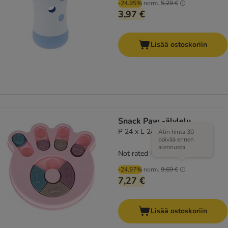
-24.95%
norm.
5,29 €
3,97 €
Lisää ostoskoriin
Snack Paw -älylelu
P 24 x L 24 x K 3,2 cm
Alin hinta 30
päivää ennen
alennusta
Not rated
-24.97%
norm.
9,69 €
7,27 €
Lisää ostoskoriin