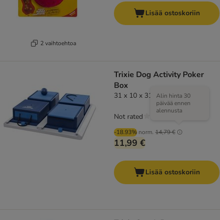
Lisää ostoskoriin
2 vaihtoehtoa
Trixie Dog Activity Poker
Box
31 x 10 x 31 cm
Alin hinta 30
päivää ennen
alennusta
Not rated
-18.93%
norm.
14,79 €
11,99 €
Lisää ostoskoriin