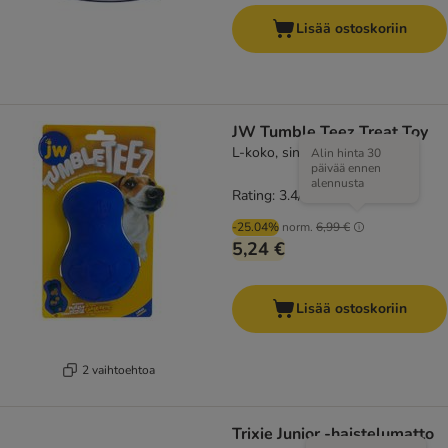
Lisää ostoskoriin
JW Tumble Teez Treat Toy
L-koko, sininen
Alin hinta 30
päivää ennen
alennusta
Rating: 3.4/5
(
5
)
-25.04%
norm.
6,99 €
5,24 €
Lisää ostoskoriin
2 vaihtoehtoa
Trixie Junior -haistelumatto