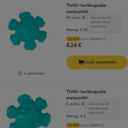
TIAKI-herkkupallo
meteoriitti
M-koko: Ø 12,5 cm
Alin hinta 30
päivää ennen
alennusta
Rating: 4.3/5
(
6
)
-25.02%
norm.
10,99 €
8,24 €
Lisää ostoskoriin
2 vaihtoehtoa
TIAKI-herkkupallo
meteoriitti
S-koko: Ø 10 cm
Alin hinta 30
päivää ennen
alennusta
Rating: 4.3/5
(
6
)
-24.95%
norm.
5,29 €