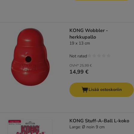
KONG Wobbler -
herkkupallo
19 x 13 cm
Not rated
OVH*
25,99 €
14,99 €
Lisää ostoskoriin
KONG Stuff-A-Ball L-koko
Large: Ø noin 9 cm