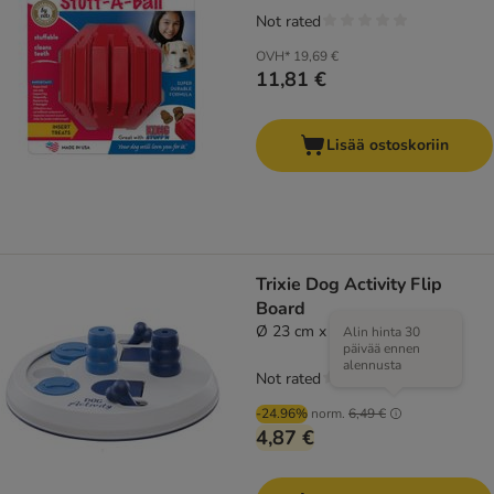
Not rated
OVH*
19,69 €
11,81 €
Lisää ostoskoriin
Trixie Dog Activity Flip
Board
Ø 23 cm x K 8 cm
Alin hinta 30
päivää ennen
alennusta
Not rated
-24.96%
norm.
6,49 €
4,87 €