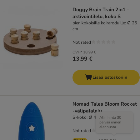
Doggy Brain Train 2in1 -
aktivointilelu, koko S
pienikokoisille koiraroduille: Ø 25
cm
Not rated
OVH*
18,99 €
13,99 €
Lisää ostoskoriin
Nomad Tales Bloom Rocket
-välipalalelu
S-koko: Ø 4,6 x H 9,5 cm
Alin hinta 30
päivää ennen
alennusta
Not rated