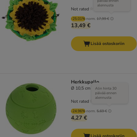
päivää ennen
alennusta
Not rated
-25.01%
norm.
17,99 €
13,49 €
Lisää ostoskoriin
Herkkupallo
Ø 10,5 cm
Alin hinta 30
päivää ennen
alennusta
Not rated
-24.96%
norm.
5,69 €
4,27 €
Lisää ostoskoriin