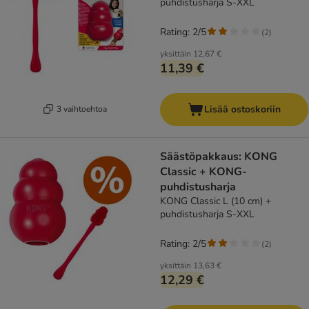
puhdistusharja S-XXL
Rating: 2/5
(
2
)
yksittäin
12,67 €
11,39 €
Lisää ostoskoriin
3 vaihtoehtoa
Säästöpakkaus: KONG
Classic + KONG-
puhdistusharja
KONG Classic L (10 cm) +
puhdistusharja S-XXL
Rating: 2/5
(
2
)
yksittäin
13,63 €
12,29 €