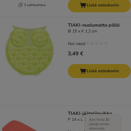
Lisää ostoskoriin
3 vaihtoehtoa
TIAKI-nuolumatto pöllö
Ø 15 x K 1,2 cm
Not rated
3,49 €
Lisää ostoskoriin
TIAKI-jäätelöpuikko
P 14 x L 7 x K 2,5 cm
Alin hinta 30
päivää ennen
alennusta