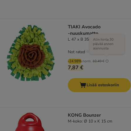
TIAKI Avocado
‑nuuskumatto
L 47 x B 35 x H 2 cm
Alin hinta 30
päivää ennen
alennusta
Not rated
-24.98%
norm.
10,49 €
7,87 €
Lisää ostoskoriin
KONG Bounzer
M-koko: Ø 10 x K 15 cm