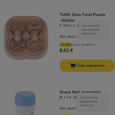
TIAKI Slow Feed Puzzle
-älylelu
P 34,8 x L 34,8 x K 5,7 cm
Alin hinta 30
päivää ennen
alennusta
Not rated
-24.98%
norm.
11,49 €
8,62 €
Lisää ostoskoriin
Snack Roll -koiranlelu
Ø 7 x K 15,5 cm
Alin hinta 30
päivää ennen
alennusta
Not rated