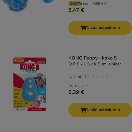
-24.97%
norm.
7,29 €
5,47 €
Lisää ostoskoriin
KONG Puppy - koko S
S: P 8 x L 5 x K 5 cm, sininen
Not rated
OVH*
8,29 €
6,39 €
Lisää ostoskoriin