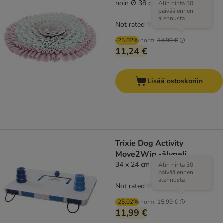
noin Ø 38 cm
Alin hinta 30
päivää ennen
alennusta
Not rated
-25.02%
norm.
14,99 €
11,24 €
Lisää ostoskoriin
Trixie Dog Activity
Move2Win -älypeli
34 x 24 cm (P x L)
Alin hinta 30
päivää ennen
alennusta
Not rated
-25.02%
norm.
15,99 €
11,99 €