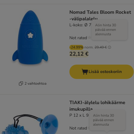
Nomad Tales Bloom Rocket
-välipalalelu
L-koko: Ø 7 x H 14,7 cm
Alin hinta 30
päivää ennen
alennusta
Not rated
-24.99%
norm.
29,49 €
22,12 €
Lisää ostoskoriin
2 vaihtoehtoa
TIAKI-älylelu lohikäärme
imukupilla
P 12 x L 9 x K 8 cm
Alin hinta 30
päivää ennen
alennusta
Not rated