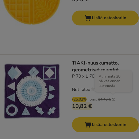
Lisää ostoskoriin
TIAKI-nuuskumatto,
geometriset muodot
P 70 x L 70 x K 1 cm
Alin hinta 30
päivää ennen
alennusta
Not rated
-25.02%
norm.
14,43 €
10,82 €
Lisää ostoskoriin