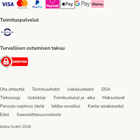
VISA Payment Method
Mastercard Payment Method
Paypal Payment Method
Paytrail Payment Method
Apple Pay Payment Method
Google Pay Payment Method
Klarna Payment Method
Toimituspalvelut
Matkahuolto Shipping Method
Turvallisen ostamisen takuu
Security
Ota yhteyttä
Toimitusehdot
Julkaisutiedot
DSA
Tietosuoja
Uutiskirje
Toimituskulut ja -aika
Maksutavat
Peruuta sopimus tästä
bitiba-sovellus
Kanta-asiakasedut
Edut
Saavutettavuusseloste
bitiba GmbH
2026