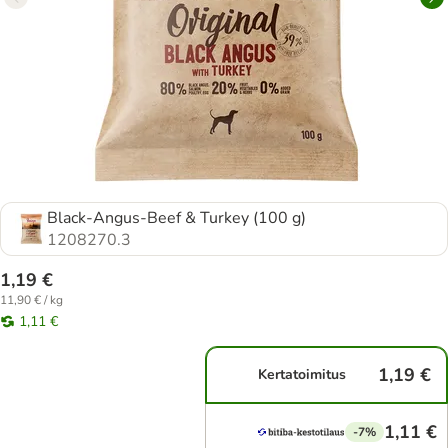
Black-Angus-Beef & Turkey (100 g)
1208270.3
1,19 €
11,90 € / kg
1,11 €
1,19 €
Kertatoimitus
1,11 €
-7%