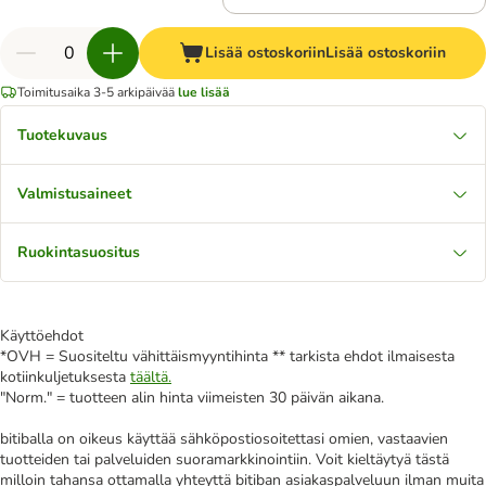
Lisää ostoskoriin
Lisää ostoskoriin
Toimitusaika 3-5 arkipäivää
lue lisää
Tuotekuvaus
Valmistusaineet
Ruokintasuositus
Käyttöehdot
*OVH = Suositeltu vähittäismyyntihinta ** tarkista ehdot ilmaisesta
kotiinkuljetuksesta
täältä.
"Norm." = tuotteen alin hinta viimeisten 30 päivän aikana.
bitiballa on oikeus käyttää sähköpostiosoitettasi omien, vastaavien
tuotteiden tai palveluiden suoramarkkinointiin. Voit kieltäytyä tästä
milloin tahansa ottamalla yhteyttä bitiban asiakaspalveluun ilman muita