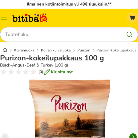
Ilmainen kotiintoimitus yli 49€ tilauksiin.**
Katalogivalikko
Hae
Koiranruoka
Koiran kuivaruoka
Purizon
Purizon-kokeilupakkaus 
Purizon-kokeilupakkaus 100 g
Black-Angus-Beef & Turkey (100 g)
Kirjoita nyt
(
0
)