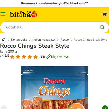
Ilmainen kotiintoimitus yli 49€ tilauksiin.**
Katalogivalikko
Hae
Koiranruoka
Koiran makupalat
Rocco
Rocco Chings Steak Style
Rocco Chings Steak Style
kana 200 g
: 4.5/5
Kirjoita nyt
(
18
)