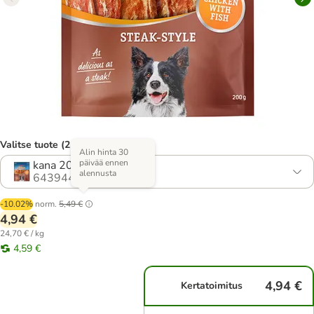
Valitse tuote (2 vaihtoehtoa)
Alin hinta 30
päivää ennen
kana 200 g
alennusta
643944.5
-10.02%
norm.
5,49 €
4,94 €
24,70 € / kg
4,59 €
4,94 €
Kertatoimitus