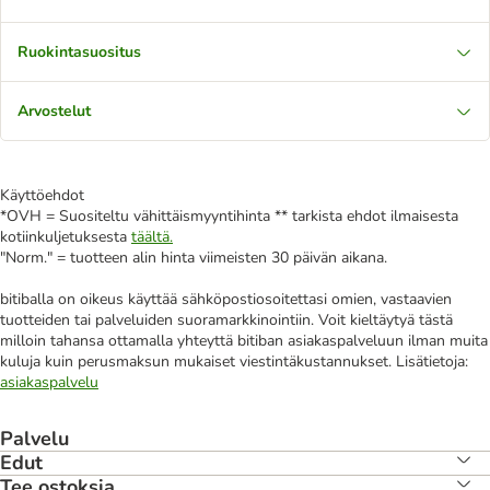
Ruokintasuositus
Arvostelut
Käyttöehdot
*OVH = Suositeltu vähittäismyyntihinta ** tarkista ehdot ilmaisesta
kotiinkuljetuksesta
täältä.
"Norm." = tuotteen alin hinta viimeisten 30 päivän aikana.
bitiballa on oikeus käyttää sähköpostiosoitettasi omien, vastaavien
tuotteiden tai palveluiden suoramarkkinointiin. Voit kieltäytyä tästä
milloin tahansa ottamalla yhteyttä bitiban asiakaspalveluun ilman muita
kuluja kuin perusmaksun mukaiset viestintäkustannukset. Lisätietoja:
asiakaspalvelu
Palvelu
Edut
Tee ostoksia