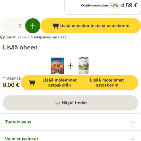
4,59 €
-7%
Lisää ostoskoriin
Lisää ostoskoriin
Toimitusaika 3-5 arkipäivää
lue lisää
Lisää oheen
Yhteensä
Lisää molemmat
Lisää molemmat
0,00 €
ostoskoriin
ostoskoriin
Näytä tiedot
Tuotekuvaus
Valmistusaineet