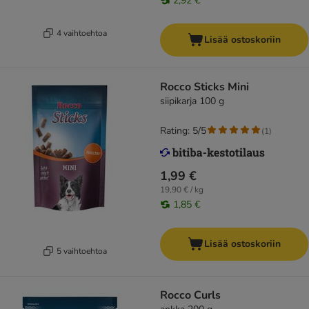
2,92 €
4 vaihtoehtoa
Lisää ostoskoriin
Rocco Sticks Mini
siipikarja 100 g
Rating: 5/5
(
1
)
1,99 €
19,90 € / kg
1,85 €
Lisää ostoskoriin
5 vaihtoehtoa
Rocco Curls