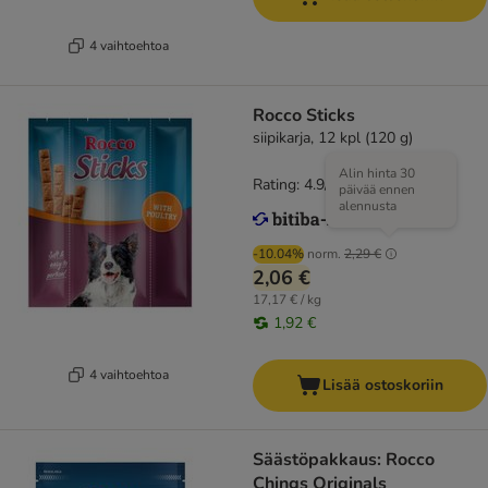
4 vaihtoehtoa
Rocco Sticks
siipikarja, 12 kpl (120 g)
Alin hinta 30
Rating: 4.9/5
(
15
)
päivää ennen
alennusta
-10.04%
norm.
2,29 €
2,06 €
17,17 € / kg
1,92 €
4 vaihtoehtoa
Lisää ostoskoriin
Säästöpakkaus: Rocco
Chings Originals