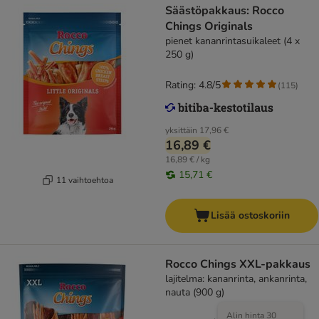
Säästöpakkaus: Rocco
Chings Originals
pienet kananrintasuikaleet (4 x
250 g)
Rating: 4.8/5
(
115
)
yksittäin
17,96 €
16,89 €
16,89 € / kg
15,71 €
11 vaihtoehtoa
Lisää ostoskoriin
Rocco Chings XXL-pakkaus
lajitelma: kananrinta, ankanrinta,
nauta (900 g)
Alin hinta 30