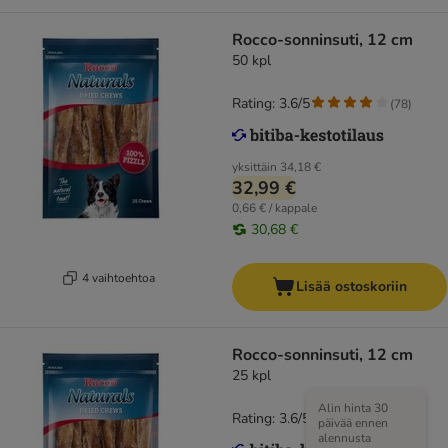
Rocco-sonninsuti, 12 cm
50 kpl
Rating: 3.6/5
(
78
)
yksittäin
34,18 €
32,99 €
0,66 € / kappale
30,68 €
4 vaihtoehtoa
Lisää ostoskoriin
Rocco-sonninsuti, 12 cm
25 kpl
Alin hinta 30
Rating: 3.6/5
(
78
)
päivää ennen
alennusta