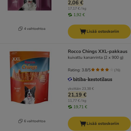
2,06 €
17,17 € / kg
1,92 €
4 vaihtoehtoa
Lisää ostoskoriin
Rocco Chings XXL-pakkaus
kuivattu kananrinta (2 x 900 g)
Rating: 3.8/5
(
76
)
yksittäin
23,38 €
21,19 €
11,77 € / kg
19,71 €
6 vaihtoehtoa
Lisää ostoskoriin