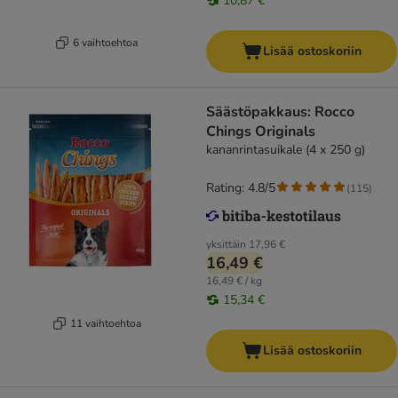
10,87 €
6 vaihtoehtoa
Lisää ostoskoriin
Säästöpakkaus: Rocco
Chings Originals
kananrintasuikale (4 x 250 g)
Rating: 4.8/5
(
115
)
yksittäin
17,96 €
16,49 €
16,49 € / kg
15,34 €
11 vaihtoehtoa
Lisää ostoskoriin