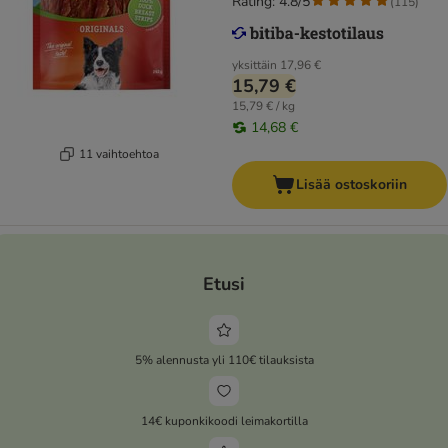
Rating: 4.8/5
(
115
)
yksittäin
17,96 €
15,79 €
15,79 € / kg
14,68 €
11 vaihtoehtoa
Lisää ostoskoriin
Etusi
5% alennusta yli 110€ tilauksista
14€ kuponkikoodi leimakortilla