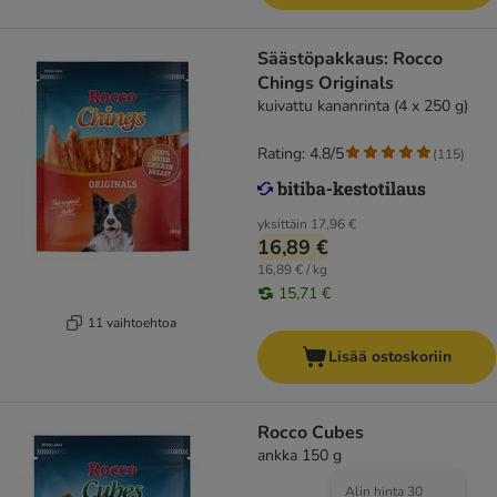
Säästöpakkaus: Rocco
Chings Originals
kuivattu kananrinta (4 x 250 g)
Rating: 4.8/5
(
115
)
yksittäin
17,96 €
16,89 €
16,89 € / kg
15,71 €
11 vaihtoehtoa
Lisää ostoskoriin
Rocco Cubes
ankka 150 g
Alin hinta 30