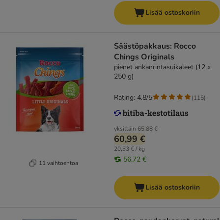
Lisää ostoskoriin
Säästöpakkaus: Rocco
Chings Originals
pienet ankanrintasuikaleet (12 x
250 g)
Rating: 4.8/5
(
115
)
yksittäin
65,88 €
60,99 €
20,33 € / kg
56,72 €
11 vaihtoehtoa
Lisää ostoskoriin