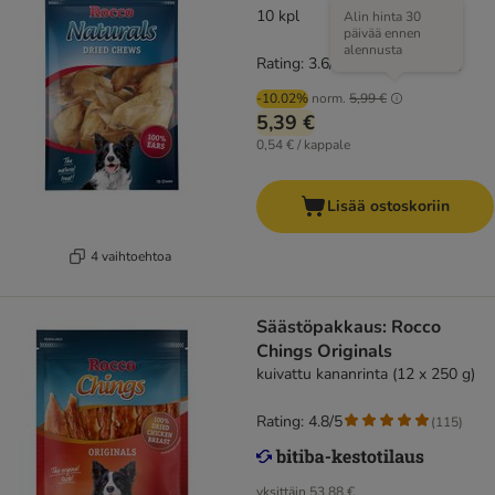
10 kpl
Alin hinta 30
päivää ennen
alennusta
Rating: 3.6/5
(
179
)
-10.02%
norm.
5,99 €
5,39 €
0,54 € / kappale
Lisää ostoskoriin
4 vaihtoehtoa
Säästöpakkaus: Rocco
Chings Originals
kuivattu kananrinta (12 x 250 g)
Rating: 4.8/5
(
115
)
yksittäin
53,88 €