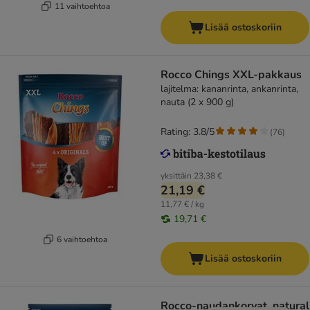
11 vaihtoehtoa
Lisää ostoskoriin
Rocco Chings XXL-pakkaus
lajitelma: kananrinta, ankanrinta,
nauta (2 x 900 g)
Rating: 3.8/5
(
76
)
yksittäin
23,38 €
21,19 €
11,77 € / kg
19,71 €
6 vaihtoehtoa
Lisää ostoskoriin
Rocco-naudankorvat, natural