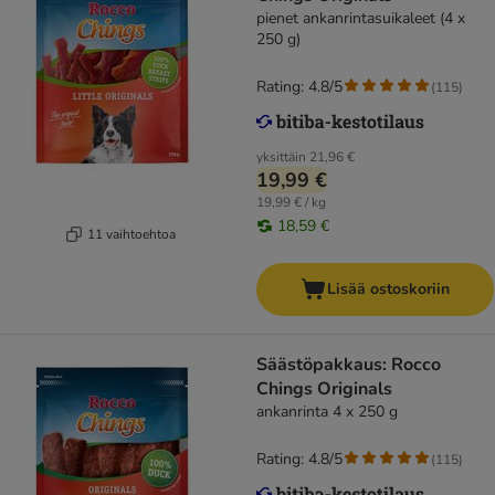
pienet ankanrintasuikaleet (4 x
250 g)
Rating: 4.8/5
(
115
)
yksittäin
21,96 €
19,99 €
19,99 € / kg
18,59 €
11 vaihtoehtoa
Lisää ostoskoriin
Säästöpakkaus: Rocco
Chings Originals
ankanrinta 4 x 250 g
Rating: 4.8/5
(
115
)