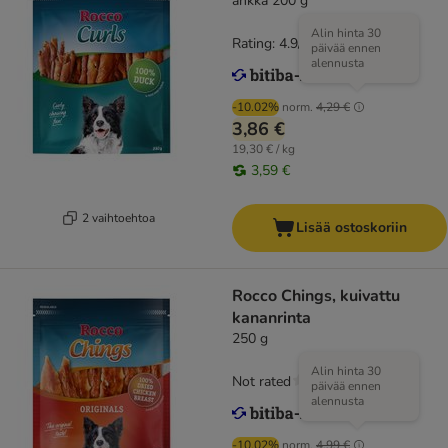
ankka 200 g
Alin hinta 30
Rating: 4.9/5
(
14
)
päivää ennen
alennusta
-10.02%
norm.
4,29 €
3,86 €
19,30 € / kg
3,59 €
2 vaihtoehtoa
Lisää ostoskoriin
Rocco Chings, kuivattu
kananrinta
250 g
Alin hinta 30
Not rated
päivää ennen
alennusta
-10.02%
norm.
4,99 €