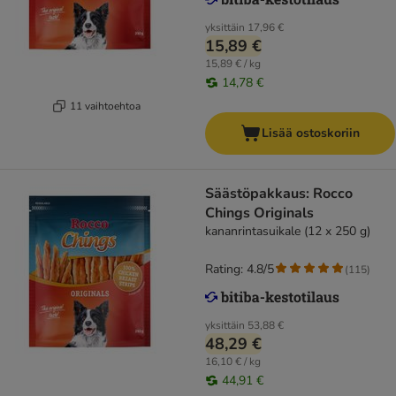
yksittäin
17,96 €
15,89 €
15,89 € / kg
14,78 €
11 vaihtoehtoa
Lisää ostoskoriin
Säästöpakkaus: Rocco
Chings Originals
kananrintasuikale (12 x 250 g)
Rating: 4.8/5
(
115
)
yksittäin
53,88 €
48,29 €
16,10 € / kg
44,91 €