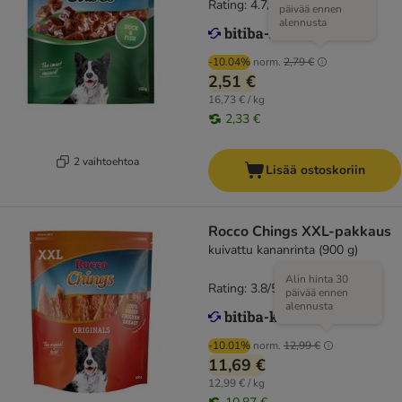
Rating: 4.7/5
(
34
)
päivää ennen
alennusta
-10.04%
norm.
2,79 €
2,51 €
16,73 € / kg
2,33 €
2 vaihtoehtoa
Lisää ostoskoriin
Rocco Chings XXL-pakkaus
kuivattu kananrinta (900 g)
Alin hinta 30
Rating: 3.8/5
(
76
)
päivää ennen
alennusta
-10.01%
norm.
12,99 €
11,69 €
12,99 € / kg