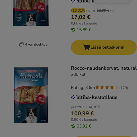
-10.01%
norm.
18,99 €
17,09 €
0,68 € / kappale
15,89 €
4 vaihtoehtoa
Lisää ostoskoriin
Rocco-naudankorvat, natural
200 kpl
Rating: 3.6/5
(
179
)
yksittäin
104,38 €
100,99 €
0,50 € / kappale
93,92 €