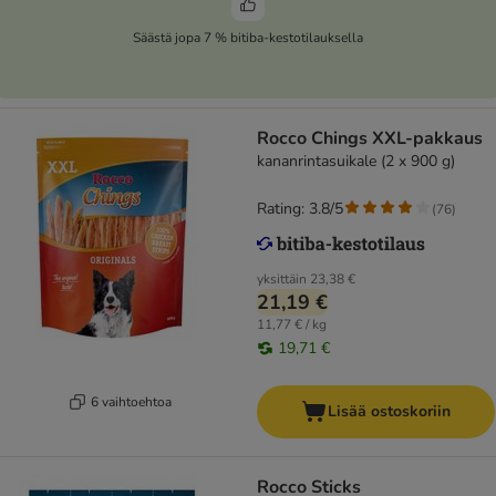
Säästä jopa 7 % bitiba-kestotilauksella
Rocco Chings XXL-pakkaus
kananrintasuikale (2 x 900 g)
Rating: 3.8/5
(
76
)
yksittäin
23,38 €
21,19 €
11,77 € / kg
19,71 €
6 vaihtoehtoa
Lisää ostoskoriin
Rocco Sticks