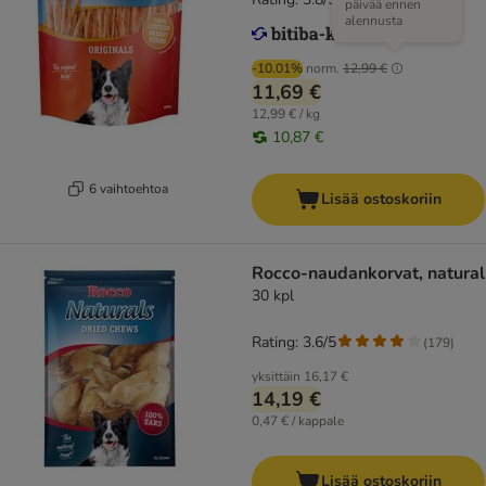
päivää ennen
alennusta
-10.01%
norm.
12,99 €
11,69 €
12,99 € / kg
10,87 €
6 vaihtoehtoa
Lisää ostoskoriin
Rocco-naudankorvat, natural
30 kpl
Rating: 3.6/5
(
179
)
yksittäin
16,17 €
14,19 €
0,47 € / kappale
Lisää ostoskoriin