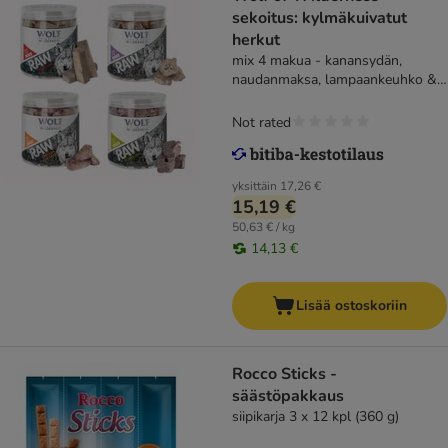
sekoitus: kylmäkuivatut
herkut
mix 4 makua - kanansydän,
naudanmaksa, lampaankeuhko &
ankankaula (300 g)
Not rated
yksittäin
17,26 €
15,19 €
50,63 € / kg
14,13 €
Lisää ostoskoriin
Rocco Sticks -
säästöpakkaus
siipikarja 3 x 12 kpl (360 g)