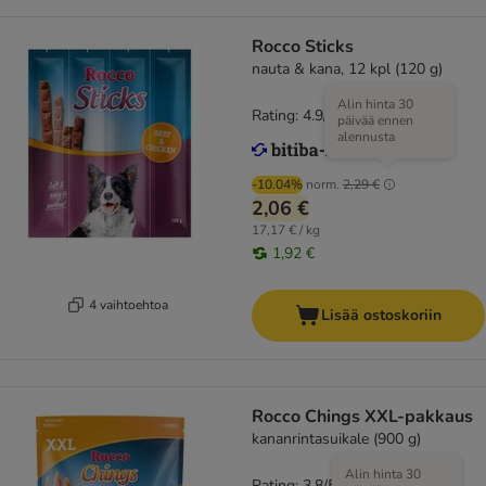
Rocco Sticks
nauta & kana, 12 kpl (120 g)
Alin hinta 30
Rating: 4.9/5
(
15
)
päivää ennen
alennusta
-10.04%
norm.
2,29 €
2,06 €
17,17 € / kg
1,92 €
4 vaihtoehtoa
Lisää ostoskoriin
Rocco Chings XXL-pakkaus
kananrintasuikale (900 g)
Alin hinta 30
Rating: 3.8/5
(
76
)