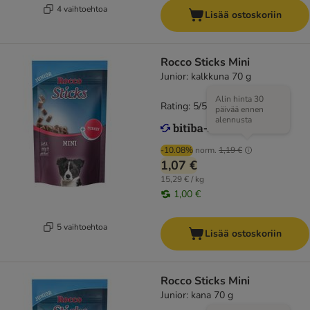
4 vaihtoehtoa
Lisää ostoskoriin
Rocco Sticks Mini
Junior: kalkkuna 70 g
Alin hinta 30
Rating: 5/5
(
1
)
päivää ennen
alennusta
-10.08%
norm.
1,19 €
1,07 €
15,29 € / kg
1,00 €
5 vaihtoehtoa
Lisää ostoskoriin
Rocco Sticks Mini
Junior: kana 70 g