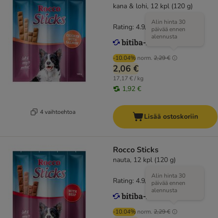
kana & lohi, 12 kpl (120 g)
Alin hinta 30
Rating: 4.9/5
(
15
)
päivää ennen
alennusta
-10.04%
norm.
2,29 €
2,06 €
17,17 € / kg
1,92 €
4 vaihtoehtoa
Lisää ostoskoriin
Rocco Sticks
nauta, 12 kpl (120 g)
Alin hinta 30
Rating: 4.9/5
(
15
)
päivää ennen
alennusta
-10.04%
norm.
2,29 €