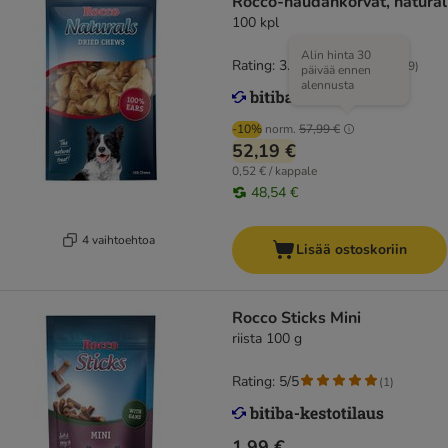
Rocco-naudankorvat, natural
100 kpl
Alin hinta 30
Rating: 3.6/5
(
179
)
päivää ennen
alennusta
-10%
norm.
57,99 €
52,19 €
0,52 € / kappale
48,54 €
4 vaihtoehtoa
Lisää ostoskoriin
Rocco Sticks Mini
riista 100 g
Rating: 5/5
(
1
)
1,99 €