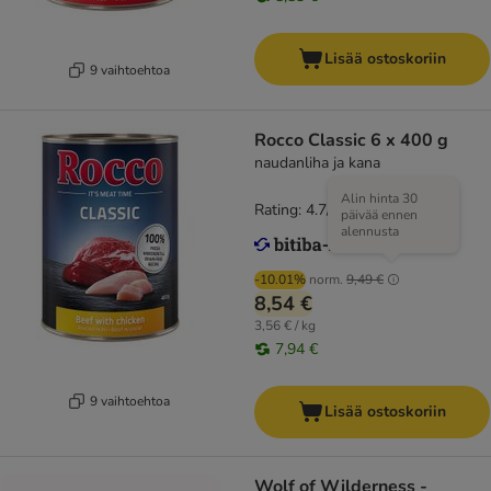
Lisää ostoskoriin
9 vaihtoehtoa
Rocco Classic 6 x 400 g
naudanliha ja kana
Alin hinta 30
Rating: 4.7/5
(
345
)
päivää ennen
alennusta
-10.01%
norm.
9,49 €
8,54 €
3,56 € / kg
7,94 €
9 vaihtoehtoa
Lisää ostoskoriin
Wolf of Wilderness -