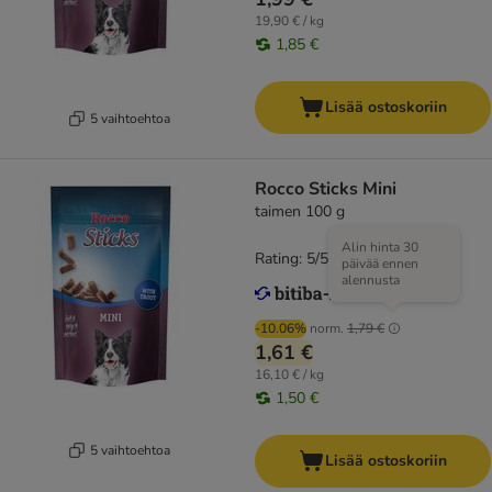
19,90 € / kg
1,85 €
Lisää ostoskoriin
5 vaihtoehtoa
Rocco Sticks Mini
taimen 100 g
Alin hinta 30
Rating: 5/5
(
1
)
päivää ennen
alennusta
-10.06%
norm.
1,79 €
1,61 €
16,10 € / kg
1,50 €
5 vaihtoehtoa
Lisää ostoskoriin