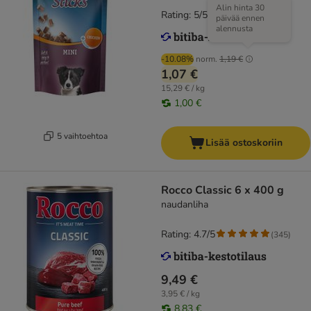
Alin hinta 30
Rating: 5/5
(
1
)
päivää ennen
alennusta
-10.08%
norm.
1,19 €
1,07 €
15,29 € / kg
1,00 €
5 vaihtoehtoa
Lisää ostoskoriin
Rocco Classic 6 x 400 g
naudanliha
Rating: 4.7/5
(
345
)
9,49 €
3,95 € / kg
8,83 €