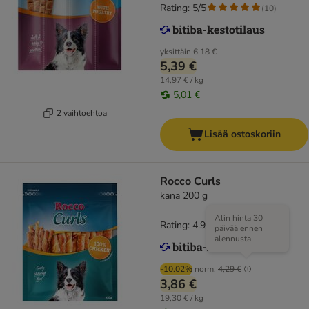
Rating: 5/5
(
10
)
yksittäin
6,18 €
5,39 €
14,97 € / kg
5,01 €
2 vaihtoehtoa
Lisää ostoskoriin
Rocco Curls
kana 200 g
Alin hinta 30
Rating: 4.9/5
(
14
)
päivää ennen
alennusta
-10.02%
norm.
4,29 €
3,86 €
19,30 € / kg