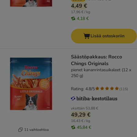
4,49 €
17,96 € / kg
4,18 €
Lisää ostoskoriin
Säästöpakkaus: Rocco
Chings Originals
pienet kananrintasuikaleet (12 x
250 g)
Rating: 4.8/5
(
115
)
yksittäin
53,88 €
49,29 €
16,43 € / kg
45,84 €
11 vaihtoehtoa