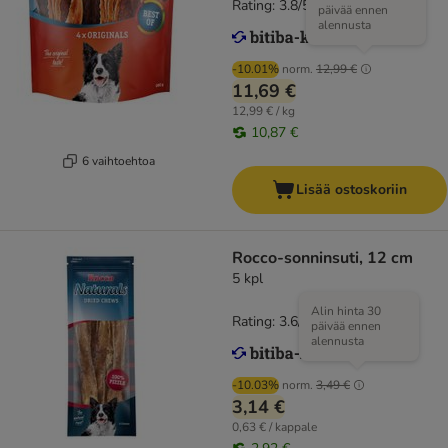
Rating: 3.8/5
(
76
)
päivää ennen
alennusta
-10.01%
norm.
12,99 €
11,69 €
12,99 € / kg
10,87 €
6 vaihtoehtoa
Lisää ostoskoriin
Rocco-sonninsuti, 12 cm
5 kpl
Alin hinta 30
Rating: 3.6/5
(
78
)
päivää ennen
alennusta
-10.03%
norm.
3,49 €
3,14 €
0,63 € / kappale