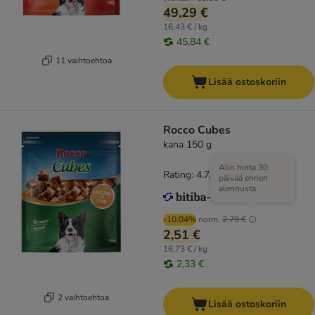
49,29 €
16,43 € / kg
45,84 €
11 vaihtoehtoa
Lisää ostoskoriin
Rocco Cubes
kana 150 g
Alin hinta 30
Rating: 4.7/5
(
34
)
päivää ennen
alennusta
-10.04%
norm.
2,79 €
2,51 €
16,73 € / kg
2,33 €
2 vaihtoehtoa
Lisää ostoskoriin