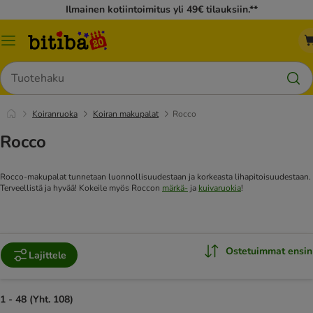
Ilmainen kotiintoimitus yli 49€ tilauksiin.**
Katalogivalikko
Hae
Koiranruoka
Koiran makupalat
Rocco
Rocco
Rocco-makupalat tunnetaan luonnollisuudestaan ja korkeasta lihapitoisuudestaan.
Terveellistä ja hyvää!
Kokeile myös Roccon
märkä-
ja
kuivaruokia
!
Ostetuimmat ensin
Lajittele
1 - 48 (Yht. 108)