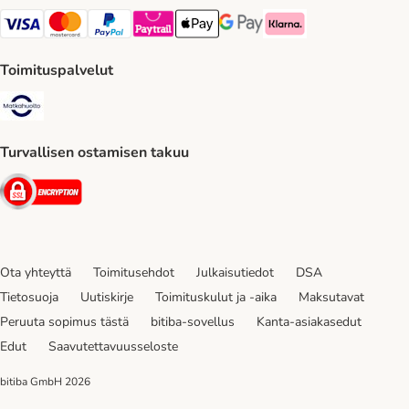
VISA Payment Method
Mastercard Payment Method
Paypal Payment Method
Paytrail Payment Method
Apple Pay Payment Method
Google Pay Payment Method
Klarna Payment Method
Toimituspalvelut
Matkahuolto Shipping Method
Turvallisen ostamisen takuu
Security
Ota yhteyttä
Toimitusehdot
Julkaisutiedot
DSA
Tietosuoja
Uutiskirje
Toimituskulut ja -aika
Maksutavat
Peruuta sopimus tästä
bitiba-sovellus
Kanta-asiakasedut
Edut
Saavutettavuusseloste
bitiba GmbH
2026