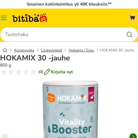
Ilmainen kotiintoimitus yli 49€ tilauksiin.**
Katalogivalikko
Hae
Koiranruoka
Lisäravinteet
Hokamix / Grau
HOKAMIX 30 -jauhe
HOKAMIX 30 -jauhe
800 g
Kirjoita nyt
(
0
)