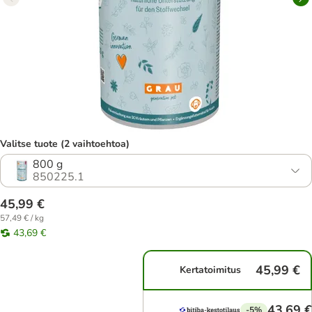
Valitse tuote (2 vaihtoehtoa)
800 g
850225.1
45,99 €
57,49 € / kg
43,69 €
45,99 €
Kertatoimitus
43,69 €
-5%