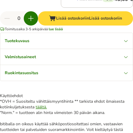
Lisää ostoskoriin
Lisää ostoskoriin
Toimitusaika 3-5 arkipäivää
lue lisää
Tuotekuvaus
Valmistusaineet
Ruokintasuositus
Käyttöehdot
*OVH = Suositeltu vähittäismyyntihinta ** tarkista ehdot ilmaisesta
kotiinkuljetuksesta
täältä.
"Norm." = tuotteen alin hinta viimeisten 30 päivän aikana.
bitiballa on oikeus käyttää sähköpostiosoitettasi omien, vastaavien
tuotteiden tai palveluiden suoramarkkinointiin. Voit kieltäytyä tästä