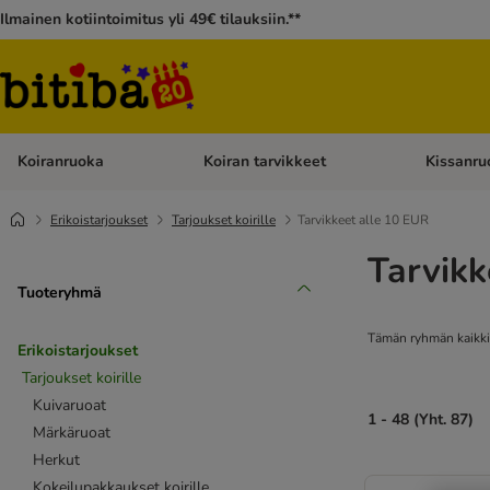
Ilmainen kotiintoimitus yli 49€ tilauksiin.**
Koiranruoka
Koiran tarvikkeet
Kissanru
Avaa kategoriavalikko: Koiranruoka
Avaa kategor
Erikoistarjoukset
Tarjoukset koirille
Tarvikkeet alle 10 EUR
Tarvikk
Tuoteryhmä
Tämän ryhmän kaikki 
Erikoistarjoukset
Tarjoukset koirille
Kuivaruoat
1 - 48 (Yht. 87)
Märkäruoat
Herkut
Kokeilupakkaukset koirille