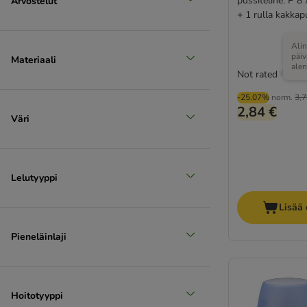
pussiteline: P 8
Arvostelut
+ 1 rulla kakkap
Alin
päi
Materiaali
ale
Not rated
-25.07%
norm.
3,7
2,84 €
Väri
Lelutyyppi
Lisää 
Pieneläinlaji
Hoitotyyppi