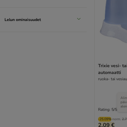
Lelun ominaisuudet
Trixie vesi- t
automaatti
Alin
päi
ale
Rating: 5/5
-25.09%
norm.
2,7
2,09 €