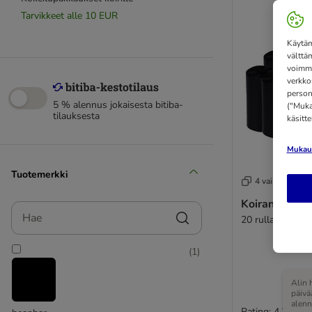
Tarvikkeet alle 10 EUR
Käytäm
välttä
voimme
verkko
person
5 % alennus jokaisesta bitiba-
("Mukau
tilauksesta
käsitt
Mukaut
Tuotemerkki
4 vaihtoehtoa
Koirankakkap
Hae
20 rullaa, jokai
(
1
)
Alin 
päivä
alenn
Rating: 4.3/5