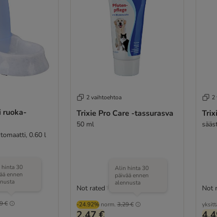
2 vaihtoehtoa
2
ai ruoka-
Trixie Pro Care -tassurasva
Trix
50 ml
sääs
ruoka- tai vesiautomaatti, 0.60 l
 hinta 30
Alin hinta 30
vää ennen
päivää ennen
nnusta
alennusta
(
1
)
Not rated
Not 
9 €
-24.92%
norm.
3,29 €
yksitt
2,47 €
4,4