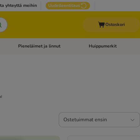
ta yhteyttä meihin
Uudelleentilaus
Ostoskori
Pieneläimet ja linnut
Huippumerkit
issan tarvikkeet
Avaa kategoriavalikko: Terveydenhoito
Avaa kategoriavalikko: Pienel
a!
Ostetuimmat ensin