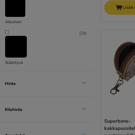
Lisää 
Aikuinen
(
28
)
Ikääntyvä
Hinta
Kilohinta
Superbone-
kakkapussite