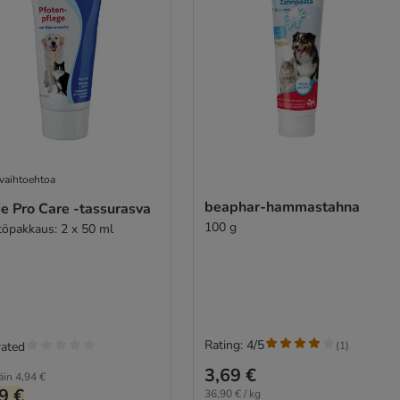
 vaihtoehtoa
beaphar-hammastahna
ie Pro Care -tassurasva
100 g
töpakkaus: 2 x 50 ml
Rating: 4/5
(
1
)
rated
3,69 €
äin
4,94 €
9 €
36,90 € / kg