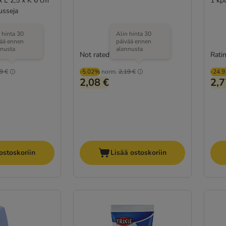
 x L 2,5 x K 6 cm
1 kpl
usseja
 hinta 30
Alin hinta 30
vää ennen
päivää ennen
nnusta
alennusta
Not rated
Ratin
9 €
-5.02%
norm.
2,19 €
-24.
2,08 €
2,7
ostoskoriin
Lisää ostoskoriin