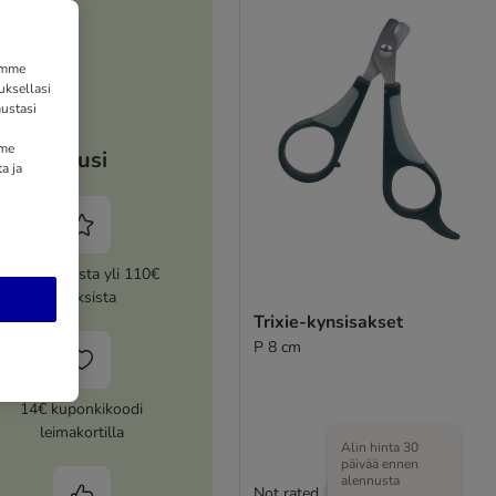
tämme
uksellasi
ustasi
mme
Etusi
a ja
5% alennusta yli 110€
tilauksista
Trixie-kynsisakset
P 8 cm
14€ kuponkikoodi
leimakortilla
Alin hinta 30
päivää ennen
alennusta
Not rated