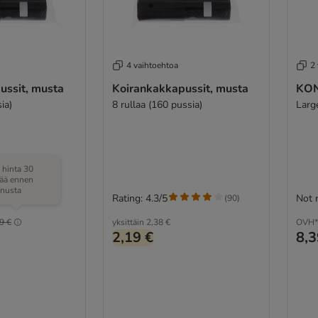
4 vaihtoehtoa
2
ussit, musta
Koirankakkapussit, musta
KON
ia)
8 rullaa (160 pussia)
Larg
 hinta 30
vää ennen
nnusta
Rating: 4.3/5
Not 
(
90
)
(
90
)
9 €
yksittäin
2,38 €
OVH*
2,19 €
8,3