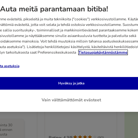
Auta meitä parantamaan bitiba!
me evästeitä, pikseleitä ja muita tekniikoita ("cookies") verkkosivustollamme. Käy
mättömiä evästeitä, jotta voit selata ja tehdä ostoksia verkkosivustollamme. Suostum
 sallia suorituskyky-, toiminnalliset ja markkinointievästeet parantaaksemme kokem
sivustollamme ja näyttääksemme sinulle asiaankuuluvia tuotteita ja palveluita sekä
oidaksemme mainoksia. Voit tehdä muutoksia milloin tahansa asetuskeskuksessa
ta asetuksia"). Lisätietoja henkilötietojesi käsittelystä, käsiteltävistä henkilötiedoist
elyn tarkoituksesta saat Preferenssikeskuksesta
Tietosuojakäytännöstämme
a asetuksia
4 vaihtoehtoa
Hyväksy ja jatka
ussit, musta
Koirankakkapussit, musta
sessa 20 pussia
40 rullaa, jokaisessa 20 pussia
Vain välttämättömät evästeet
hinta 30
ä ennen
usta
Rating: 4.3/5
(
90
)
(
90
)