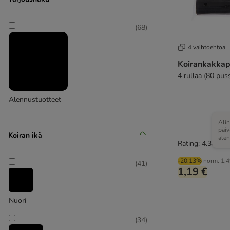
Hunter
(
68
)
(
2
)
4 vaihtoehtoa
Koirankakkap
Kerbl
4 rullaa (80 puss
Alennustuotteet
Alin
päi
Koiran ikä
ale
Rating: 4.3/5
-20.13%
norm.
1,4
(
41
)
1,19 €
Nuori
(
34
)