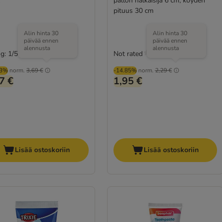
pallon halkaisija 6 cm, köyden
pituus 30 cm
Alin hinta 30
Alin hinta 30
päivää ennen
päivää ennen
alennusta
alennusta
g: 1/5
Not rated
(
1
)
93%
norm.
3,69 €
-14.85%
norm.
2,29 €
7 €
1,95 €
Lisää ostoskoriin
Lisää ostoskoriin