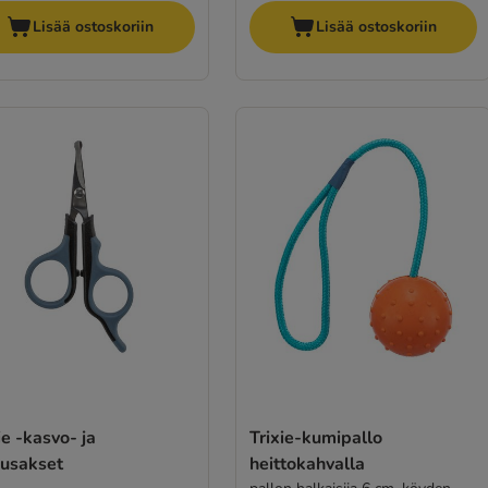
Lisää ostoskoriin
Lisää ostoskoriin
ie -kasvo- ja
Trixie-kumipallo
susakset
heittokahvalla