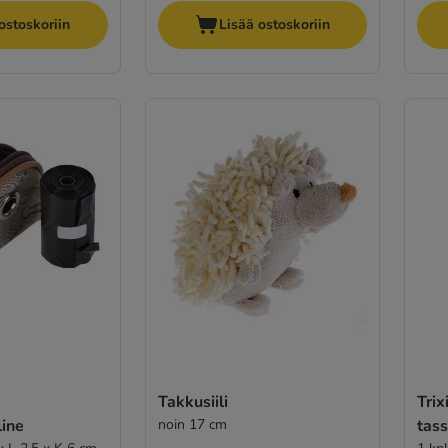
ostoskoriin
Lisää ostoskoriin
Takkusiili
Trix
line
noin 17 cm
tas