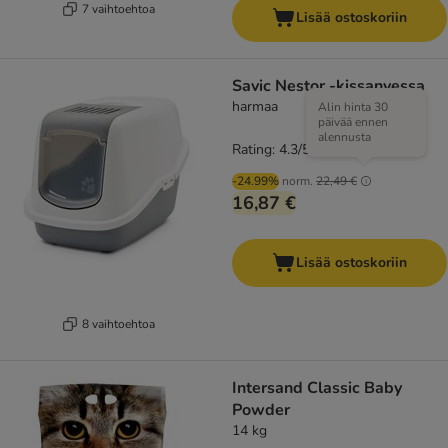
7 vaihtoehtoa
Lisää ostoskoriin
Savic Nestor -kissanvessa
harmaa
Alin hinta 30
päivää ennen
alennusta
Rating: 4.3/5
(
168
)
-24.99%
norm.
22,49 €
16,87 €
Lisää ostoskoriin
8 vaihtoehtoa
Intersand Classic Baby
Powder
14 kg