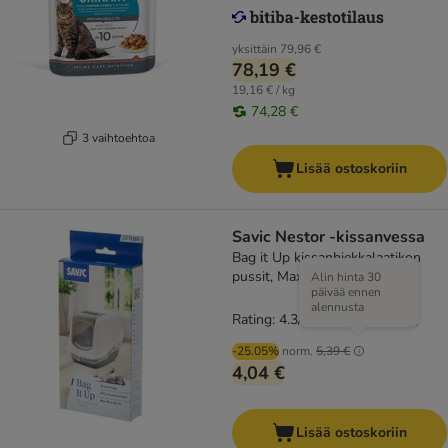
yksittäin
79,96 €
78,19 €
19,16 € / kg
74,28 €
3 vaihtoehtoa
Lisää ostoskoriin
Savic Nestor -kissanvessa
Bag it Up kissanhiekkalaatikon
pussit, Maxi, 12 kpl
Alin hinta 30
päivää ennen
alennusta
Rating: 4.3/5
(
168
)
-25.05%
norm.
5,39 €
4,04 €
Lisää ostoskoriin