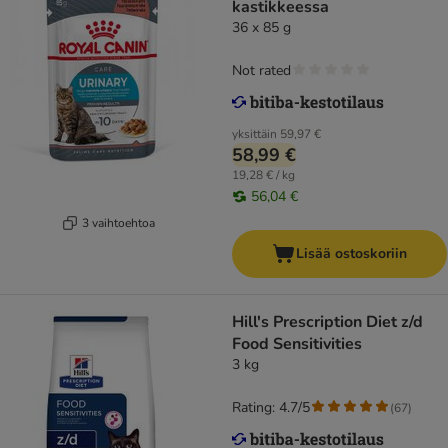
kastikkeessa
36 x 85 g
Not rated
yksittäin
59,97 €
58,99 €
19,28 € / kg
56,04 €
3 vaihtoehtoa
Lisää ostoskoriin
Hill's Prescription Diet z/d
Food Sensitivities
3 kg
Rating: 4.7/5
(
67
)