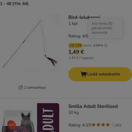
1 - 48 (Yht. 64)
Bird-lelukeppi
1 kpl
Alin hinta 30
päivää ennen
alennusta
Rating: 4/5
(
6
)
-25.13%
norm.
1,99 €
1,49 €
1,49 € / kappale
Lisää ostoskoriin
2 vaihtoehtoa
Smilla Adult Sterilised
10 kg
Rating: 4.3/5
(
80
)