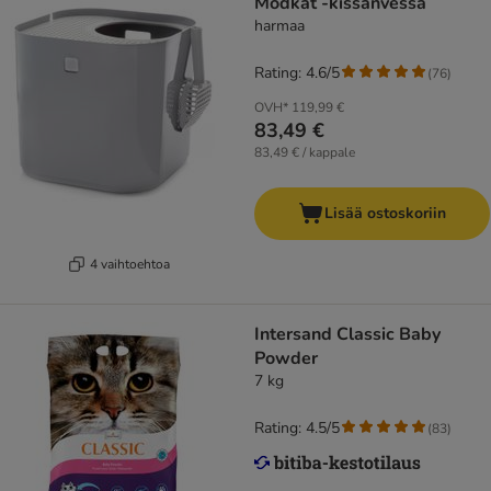
Modkat -kissanvessa
harmaa
Rating: 4.6/5
(
76
)
OVH*
119,99 €
83,49 €
83,49 € / kappale
Lisää ostoskoriin
4 vaihtoehtoa
Intersand Classic Baby
Powder
7 kg
Rating: 4.5/5
(
83
)