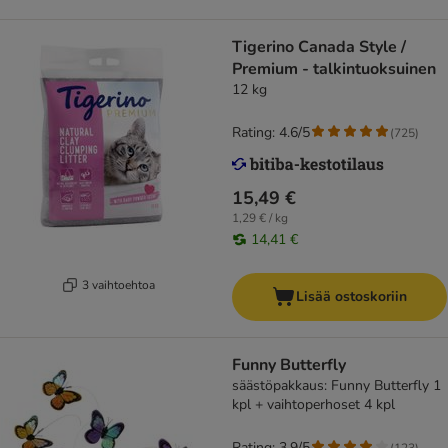
Tigerino Canada Style /
Premium - talkintuoksuinen
12 kg
Rating: 4.6/5
(
725
)
15,49 €
1,29 € / kg
14,41 €
3 vaihtoehtoa
Lisää ostoskoriin
Funny Butterfly
säästöpakkaus: Funny Butterfly 1
kpl + vaihtoperhoset 4 kpl
Rating: 3.9/5
(
123
)