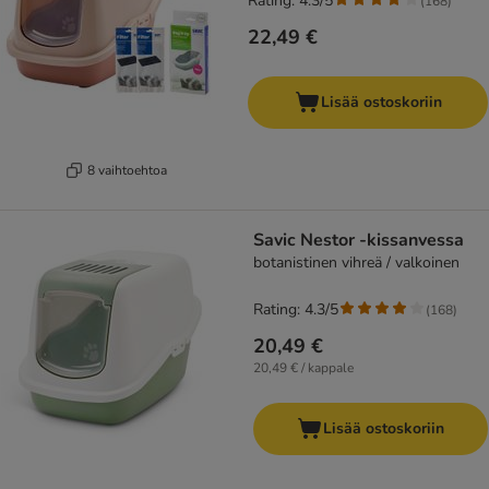
Rating: 4.3/5
(
168
)
22,49 €
Lisää ostoskoriin
8 vaihtoehtoa
Savic Nestor -kissanvessa
botanistinen vihreä / valkoinen
Rating: 4.3/5
(
168
)
20,49 €
20,49 € / kappale
Lisää ostoskoriin