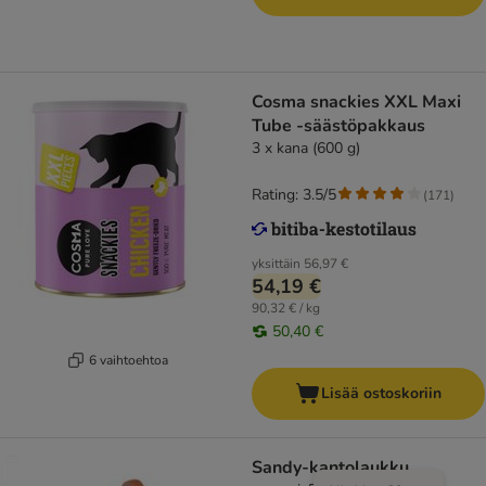
Cosma snackies XXL Maxi
Tube -säästöpakkaus
3 x kana (600 g)
Rating: 3.5/5
(
171
)
yksittäin
56,97 €
54,19 €
90,32 € / kg
50,40 €
6 vaihtoehtoa
Lisää ostoskoriin
Sandy-kantolaukku