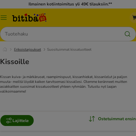
Ilmainen kotiintoimitus yli 49€ tilauksiin.**
Katalogivalikko
Hae
Erikoistarjoukset
Suosituimmat kissatuotteet
Kissoille
Kissan kuiva- ja märkäruoat, raampimispuut, kissanhiekat, kissanlelut ja paljon
muuta- meiltä löydät kaiken tarvitsemasi kissallesi. Olemme keränneet muitten
asiakkaitten suosimat kissatuootteet yhteen ryhmään. Tutustu nyt laajan
valikoimaamme!
Ostetuimmat ensin
Lajittele