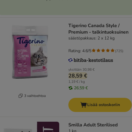
Tigerino Canada Style /
Premium - talkintuoksuinen
säästöpakkaus: 2 x 12 kg
Rating: 4.6/5
(
725
)
yksittäin
30,98 €
28,59 €
1,19 € / kg
26,59 €
3 vaihtoehtoa
Lisää ostoskoriin
Smilla Adult Sterilised
1 kg