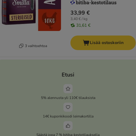
33,99 €
3,40 € / kg
31,61 €
Lisää ostoskoriin
3 vaihtoehtoa
Etusi
5% alennusta yli 110€ tilauksista
14€ kuponkikoodi leimakortilla
Säästä jopa 7 % bitiba-kestotilauksella