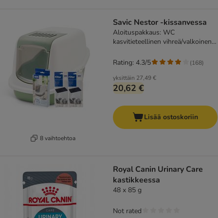
Savic Nestor -kissanvessa
Aloituspakkaus: WC
kasvitieteellinen vihreä/valkoinen +
2 suodatinta + 12 Bag it up -
pussia
Rating: 4.3/5
(
168
)
yksittäin
27,49 €
20,62 €
Lisää ostoskoriin
8 vaihtoehtoa
Royal Canin Urinary Care
kastikkeessa
48 x 85 g
Not rated