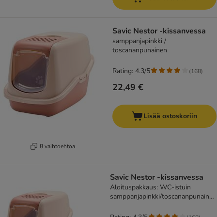
Savic Nestor -kissanvessa
samppanjapinkki /
toscananpunainen
Rating: 4.3/5
(
168
)
22,49 €
Lisää ostoskoriin
8 vaihtoehtoa
Savic Nestor -kissanvessa
Aloituspakkaus: WC-istuin
samppanjapinkki/toscananpunainen
+ 2 suodatinta + 12 Bag it up -
pussia