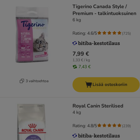
Tigerino Canada Style /
Premium - talkintuoksuinen
6 kg
Rating: 4.6/5
(
725
)
7,99 €
1,33 € / kg
7,43 €
3 vaihtoehtoa
Lisää ostoskoriin
Royal Canin Sterilised
4 kg
Rating: 4.8/5
(
239
)