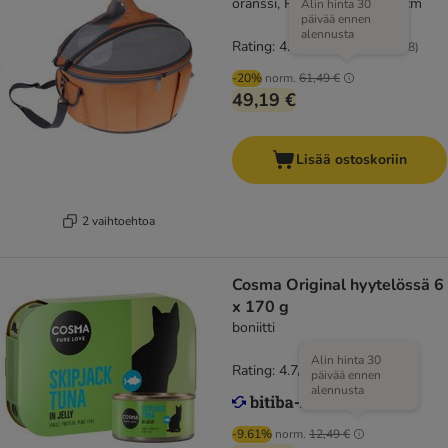
oranssi, P 46 x L 44 x K 35 cm
Alin hinta 30
päivää ennen
alennusta
Rating: 4.6/5
(
108
)
-20%
norm.
61,49 €
49,19 €
Lisää ostoskoriin
2 vaihtoehtoa
Cosma Original hyytelössä 6
x 170 g
boniitti
Alin hinta 30
Rating: 4.7/5
(
96
)
päivää ennen
alennusta
-9.61%
norm.
12,49 €