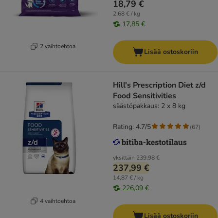
18,79 €
2,68 € / kg
17,85 €
2 vaihtoehtoa
Lisää ostoskoriin
Hill's Prescription Diet z/d
Food Sensitivities
säästöpakkaus: 2 x 8 kg
Rating: 4.7/5
(
67
)
yksittäin
239,98 €
237,99 €
14,87 € / kg
226,09 €
4 vaihtoehtoa
Lisää ostoskoriin