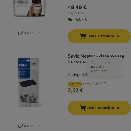
48,49 €
16,16 € / kg
46,07 €
4 vaihtoehtoa
Lisää ostoskoriin
Savic Nestor -kissanvessa
Vaihtosuodatin 1 kpl
Alin hinta 30
päivää ennen
alennusta
Rating: 4.3/5
(
168
)
-24.93%
norm.
3,49 €
2,62 €
Lisää ostoskoriin
8 vaihtoehtoa