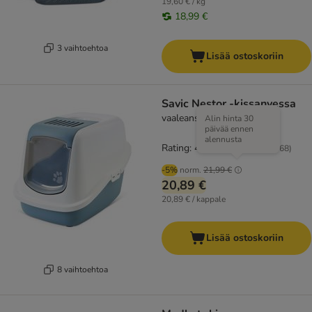
19,60 € / kg
18,99 €
3 vaihtoehtoa
Lisää ostoskoriin
Savic Nestor -kissanvessa
vaaleansininen / valkoinen
Alin hinta 30
päivää ennen
alennusta
Rating: 4.3/5
(
168
)
-5%
norm.
21,99 €
20,89 €
20,89 € / kappale
Lisää ostoskoriin
8 vaihtoehtoa