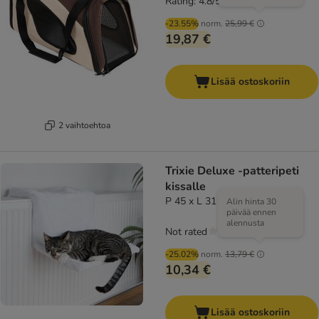
Rating: 4.8/5
(
26
)
-23.55%
norm.
25,99 €
19,87 €
Lisää ostoskoriin
2 vaihtoehtoa
Trixie Deluxe -patteripeti
kissalle
P 45 x L 31 x K 24 cm
Alin hinta 30
päivää ennen
alennusta
Not rated
-25.02%
norm.
13,79 €
10,34 €
Lisää ostoskoriin