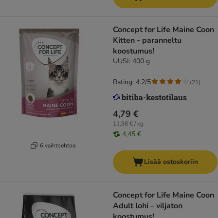
Concept for Life Maine Coon
Kitten - paranneltu
koostumus!
UUSI: 400 g
Rating: 4.2/5
(
21
)
4,79 €
11,98 € / kg
4,45 €
6 vaihtoehtoa
Lisää ostoskoriin
Concept for Life Maine Coon
Adult lohi – viljaton
koostumus!