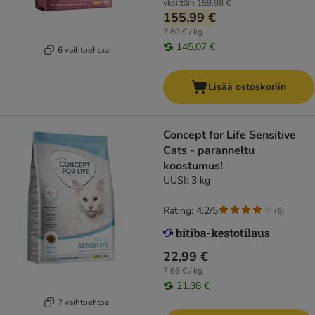
yksittäin
159,98 €
155,99 €
7,80 € / kg
145,07 €
6 vaihtoehtoa
Lisää ostoskoriin
Concept for Life Sensitive
Cats - paranneltu
koostumus!
UUSI: 3 kg
Rating: 4.2/5
(
6
)
22,99 €
7,66 € / kg
21,38 €
7 vaihtoehtoa