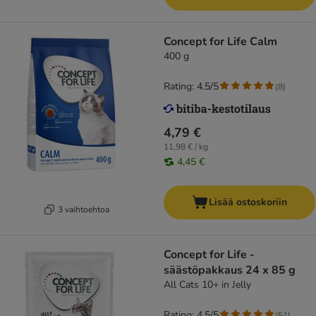
Concept for Life Calm
400 g
Rating: 4.5/5
(
8
)
4,79 €
11,98 € / kg
4,45 €
Lisää ostoskoriin
3 vaihtoehtoa
Concept for Life -
säästöpakkaus 24 x 85 g
All Cats 10+ in Jelly
Rating: 4.5/5
(
51
)