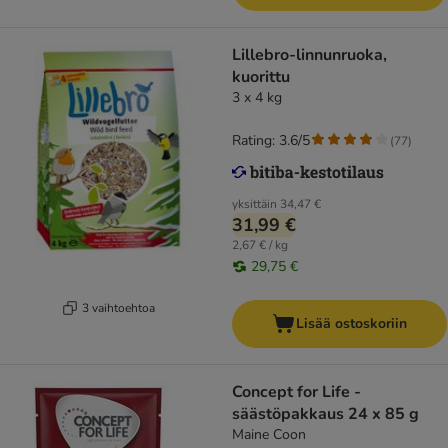
Lillebro-linnunruoka,
kuorittu
3 x 4 kg
Rating: 3.6/5
(
77
)
yksittäin
34,47 €
31,99 €
2,67 € / kg
29,75 €
3 vaihtoehtoa
Lisää ostoskoriin
Concept for Life -
säästöpakkaus 24 x 85 g
Maine Coon