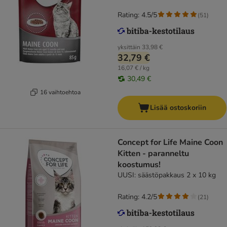
Rating: 4.5/5
(
51
)
yksittäin
33,98 €
32,79 €
16,07 € / kg
30,49 €
16 vaihtoehtoa
Lisää ostoskoriin
Concept for Life Maine Coon
Kitten - paranneltu
koostumus!
UUSI: säästöpakkaus 2 x 10 kg
Rating: 4.2/5
(
21
)