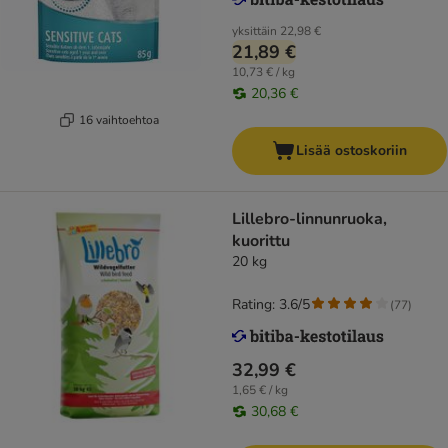
yksittäin
22,98 €
21,89 €
10,73 € / kg
20,36 €
16 vaihtoehtoa
Lisää ostoskoriin
Lillebro-linnunruoka,
kuorittu
20 kg
Rating: 3.6/5
(
77
)
32,99 €
1,65 € / kg
30,68 €