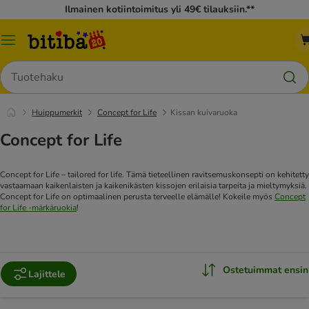
Ilmainen kotiintoimitus yli 49€ tilauksiin.**
Katalogivalikko
Hae
Huippumerkit
Concept for Life
Kissan kuivaruoka
Concept for Life
Concept for Life – tailored for life. Tämä tieteellinen ravitsemuskonsepti on kehitetty
vastaamaan kaikenlaisten ja kaikenikästen kissojen erilaisia tarpeita ja mieltymyksiä.
Concept for Life on optimaalinen perusta terveelle elämälle!
Kokeile myös
Concept
for Life -märkäruokia
!
Ostetuimmat ensin
Lajittele