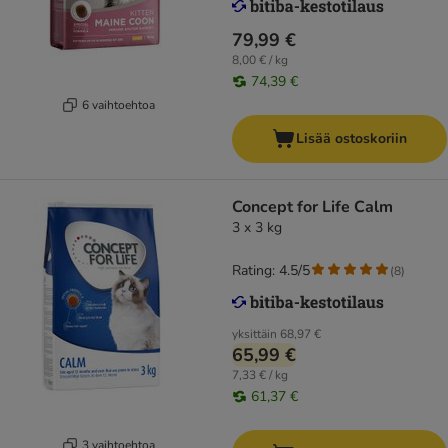
79,99 €
8,00 € / kg
74,39 €
6 vaihtoehtoa
Lisää ostoskoriin
Concept for Life Calm
3 x 3 kg
Rating: 4.5/5
(
8
)
yksittäin
68,97 €
65,99 €
7,33 € / kg
61,37 €
3 vaihtoehtoa