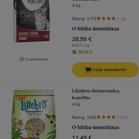
3 kg
Rating: 3.7/5
(
3
)
28,99 €
9,66 € / kg
26,96 €
3 vaihtoehtoa
Lisää ostoskoriin
Lillebro-linnunruoka,
kuorittu
4 kg
Rating: 3.6/5
(
77
)
11,49 €