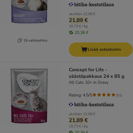
yksittäin
22,98 €
21,89 €
10,73 € / kg
20,36 €
16 vaihtoehtoa
Lisää ostoskoriin
Concept for Life -
säästöpakkaus 24 x 85 g
All Cats 10+ in Gravy
Rating: 4.5/5
(
51
)
yksittäin
22,98 €
21,89 €
10,73 € / kg
20,36 €