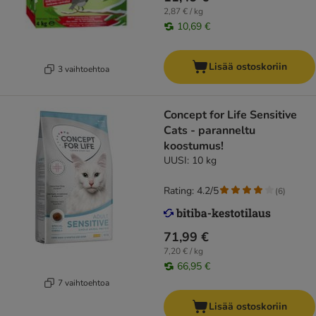
2,87 € / kg
10,69 €
Lisää ostoskoriin
3 vaihtoehtoa
Concept for Life Sensitive
Cats - paranneltu
koostumus!
UUSI: 10 kg
Rating: 4.2/5
(
6
)
71,99 €
7,20 € / kg
66,95 €
7 vaihtoehtoa
Lisää ostoskoriin