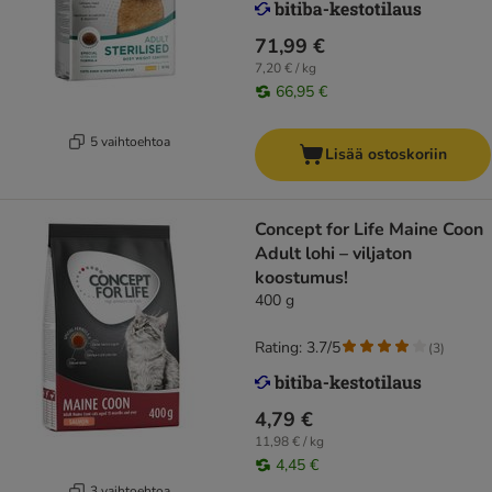
71,99 €
7,20 € / kg
66,95 €
5 vaihtoehtoa
Lisää ostoskoriin
Concept for Life Maine Coon
Adult lohi – viljaton
koostumus!
400 g
Rating: 3.7/5
(
3
)
4,79 €
11,98 € / kg
4,45 €
3 vaihtoehtoa