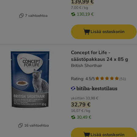
139,99 €
7,00 € / kg
130,19 €
7 vaihtoehtoa
Lisää ostoskoriin
Concept for Life -
säästöpakkaus 24 x 85 g
British Shorthair
Rating: 4.5/5
(
51
)
yksittäin
33,98 €
32,79 €
16,07 € / kg
30,49 €
16 vaihtoehtoa
Lisää ostoskoriin