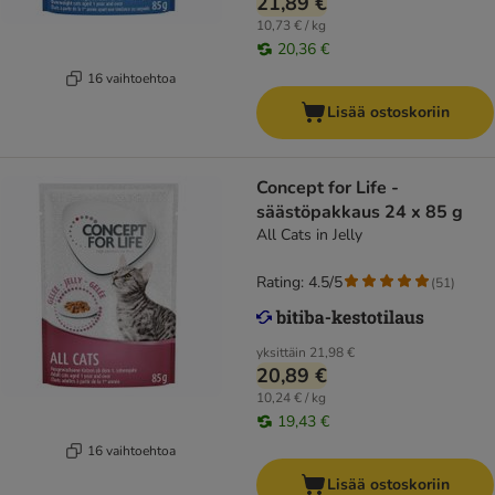
21,89 €
10,73 € / kg
20,36 €
16 vaihtoehtoa
Lisää ostoskoriin
Concept for Life -
säästöpakkaus 24 x 85 g
All Cats in Jelly
Rating: 4.5/5
(
51
)
yksittäin
21,98 €
20,89 €
10,24 € / kg
19,43 €
16 vaihtoehtoa
Lisää ostoskoriin