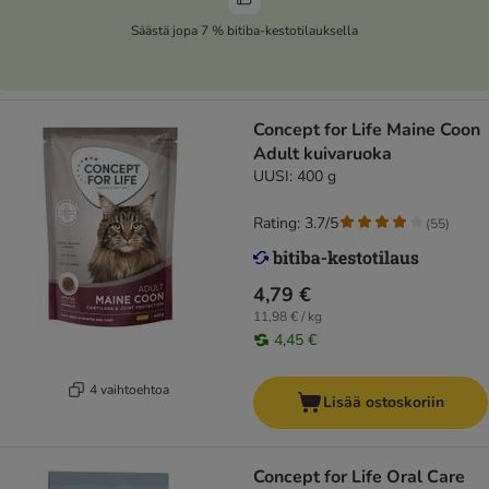
Säästä jopa 7 % bitiba-kestotilauksella
Concept for Life Maine Coon
Adult kuivaruoka
UUSI: 400 g
Rating: 3.7/5
(
55
)
4,79 €
11,98 € / kg
4,45 €
4 vaihtoehtoa
Lisää ostoskoriin
Concept for Life Oral Care