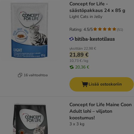
Concept for Life -
säästöpakkaus 24 x 85 g
Light Cats in Jelly
Rating: 4.5/5
(
51
)
yksittäin
22,98 €
21,89 €
10,73 € / kg
20,36 €
16 vaihtoehtoa
Lisää ostoskoriin
Concept for Life Maine Coon
Adult lohi – viljaton
koostumus!
3 x 3 kg