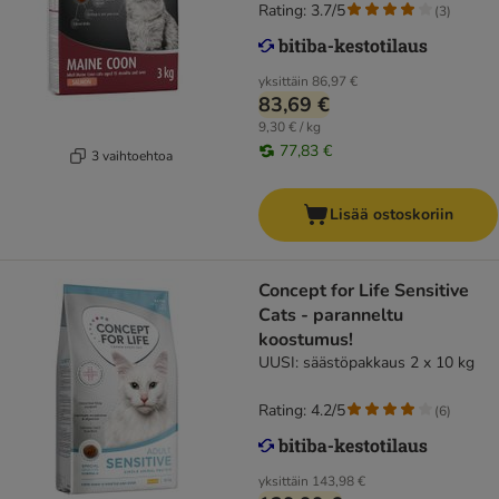
Rating: 3.7/5
(
3
)
yksittäin
86,97 €
83,69 €
9,30 € / kg
77,83 €
3 vaihtoehtoa
Lisää ostoskoriin
Concept for Life Sensitive
Cats - paranneltu
koostumus!
UUSI: säästöpakkaus 2 x 10 kg
Rating: 4.2/5
(
6
)
yksittäin
143,98 €