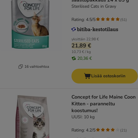
säästöpakkaus 24 x 85 g
Sterilised Cats in Gravy
Rating: 4.5/5
(
51
)
yksittäin
22,98 €
21,89 €
10,73 € / kg
20,36 €
16 vaihtoehtoa
Lisää ostoskoriin
Concept for Life Maine Coon
Kitten - paranneltu
koostumus!
UUSI: 10 kg
Rating: 4.2/5
(
21
)