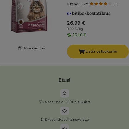
Rating: 3.7/5
(
55
)
26,99 €
9,00 € / kg
25,10 €
4 vaihtoehtoa
Lisää ostoskoriin
Etusi
5% alennusta yli 110€ tilauksista
14€ kuponkikoodi leimakortilla