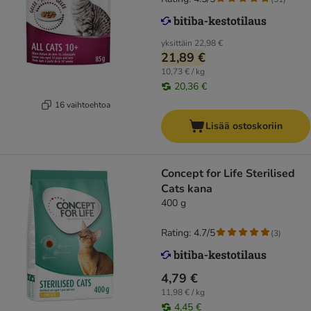
yksittäin
22,98 €
21,89 €
10,73 € / kg
20,36 €
16 vaihtoehtoa
Lisää ostoskoriin
Concept for Life Sterilised
Cats kana
400 g
Rating: 4.7/5
(
3
)
4,79 €
11,98 € / kg
4,45 €