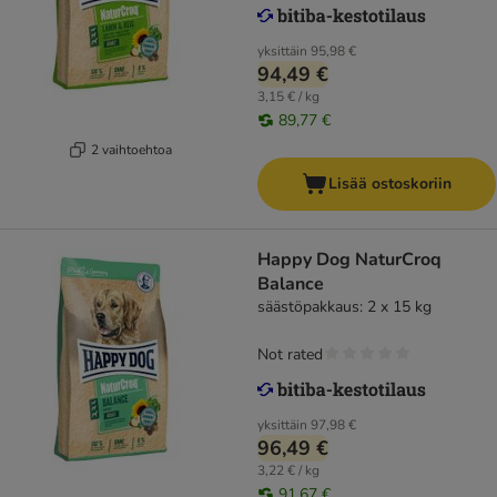
yksittäin
95,98 €
94,49 €
3,15 € / kg
89,77 €
2 vaihtoehtoa
Lisää ostoskoriin
Happy Dog NaturCroq
Balance
säästöpakkaus: 2 x 15 kg
Not rated
yksittäin
97,98 €
96,49 €
3,22 € / kg
91,67 €