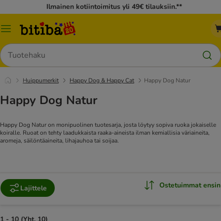
Ilmainen kotiintoimitus yli 49€ tilauksiin.**
Katalogivalikko
Hae
Huippumerkit
Happy Dog & Happy Cat
Happy Dog Natur
Happy Dog Natur
Happy Dog Natur on monipuolinen tuotesarja, josta löytyy sopiva ruoka jokaiselle
koiralle. Ruoat on tehty laadukkaista raaka-aineista ilman kemiallisia väriaineita,
aromeja, säilöntäaineita, lihajauhoa tai soijaa.
Ostetuimmat ensin
Lajittele
1 - 10 (Yht. 10)