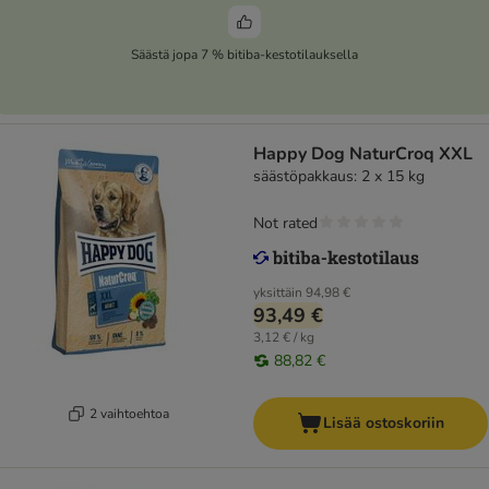
Säästä jopa 7 % bitiba-kestotilauksella
Happy Dog NaturCroq XXL
säästöpakkaus: 2 x 15 kg
Not rated
yksittäin
94,98 €
93,49 €
3,12 € / kg
88,82 €
2 vaihtoehtoa
Lisää ostoskoriin