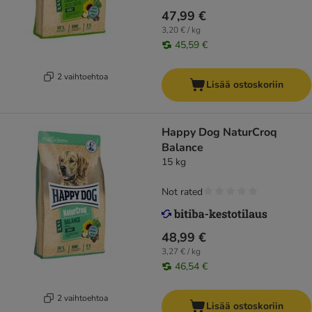
47,99 €
3,20 € / kg
45,59 €
2 vaihtoehtoa
Lisää ostoskoriin
Happy Dog NaturCroq
Balance
15 kg
Not rated
48,99 €
3,27 € / kg
46,54 €
2 vaihtoehtoa
Lisää ostoskoriin