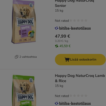
Happy Dog NaturCroq
Senior
15 kg
Not rated
47,99 €
3,20 € / kg
45,59 €
2 vaihtoehtoa
Lisää ostoskoriin
Happy Dog NaturCroq Lamb
& Rice
15 kg
Not rated