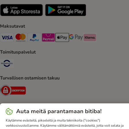
Maksutavat
VISA Payment Method
Mastercard Payment Method
Paypal Payment Method
Paytrail Payment Method
Apple Pay Payment Method
Google Pay Payment Method
Klarna Payment Method
Toimituspalvelut
Matkahuolto Shipping Method
Turvallisen ostamisen takuu
Security
Auta meitä parantamaan bitiba!
Ota yhteyttä
Toimitusehdot
Julkaisutiedot
DSA
Käytämme evästeitä, pikseleitä ja muita tekniikoita ("cookies")
Tietosuoja
Uutiskirje
Toimituskulut ja -aika
Maksutavat
verkkosivustollamme. Käytämme välttämättömiä evästeitä, jotta voit selata ja