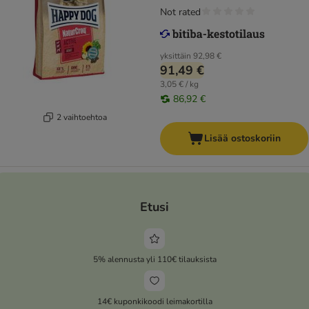
Not rated
yksittäin
92,98 €
91,49 €
3,05 € / kg
86,92 €
2 vaihtoehtoa
Lisää ostoskoriin
Etusi
5% alennusta yli 110€ tilauksista
14€ kuponkikoodi leimakortilla