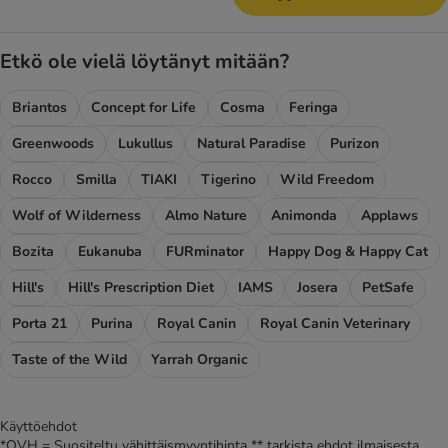
Etkö ole vielä löytänyt mitään?
Briantos
Concept for Life
Cosma
Feringa
Greenwoods
Lukullus
Natural Paradise
Purizon
Rocco
Smilla
TIAKI
Tigerino
Wild Freedom
Wolf of Wilderness
Almo Nature
Animonda
Applaws
Bozita
Eukanuba
FURminator
Happy Dog & Happy Cat
Hill's
Hill's Prescription Diet
IAMS
Josera
PetSafe
Porta 21
Purina
Royal Canin
Royal Canin Veterinary
Taste of the Wild
Yarrah Organic
Käyttöehdot
*OVH = Suositeltu vähittäismyyntihinta ** tarkista ehdot ilmaisesta