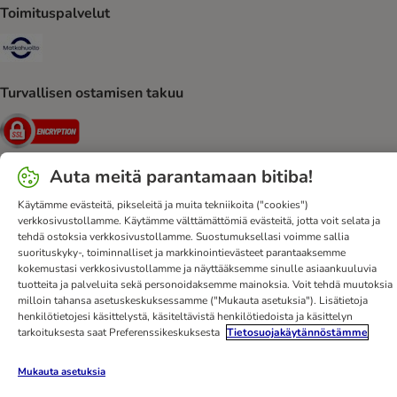
Toimituspalvelut
Matkahuolto Shipping Method
Turvallisen ostamisen takuu
Security
Auta meitä parantamaan bitiba!
Käytämme evästeitä, pikseleitä ja muita tekniikoita ("cookies")
Ota yhteyttä
Toimitusehdot
Julkaisutiedot
DSA
verkkosivustollamme. Käytämme välttämättömiä evästeitä, jotta voit selata ja
Tietosuoja
Uutiskirje
Toimituskulut ja -aika
Maksutavat
tehdä ostoksia verkkosivustollamme. Suostumuksellasi voimme sallia
suorituskyky-, toiminnalliset ja markkinointievästeet parantaaksemme
Peruuta sopimus tästä
bitiba-sovellus
Kanta-asiakasedut
kokemustasi verkkosivustollamme ja näyttääksemme sinulle asiaankuuluvia
Edut
Saavutettavuusseloste
tuotteita ja palveluita sekä personoidaksemme mainoksia. Voit tehdä muutoksia
milloin tahansa asetuskeskuksessamme ("Mukauta asetuksia"). Lisätietoja
bitiba GmbH
2026
henkilötietojesi käsittelystä, käsiteltävistä henkilötiedoista ja käsittelyn
tarkoituksesta saat Preferenssikeskuksesta
Tietosuojakäytännöstämme
Mukauta asetuksia