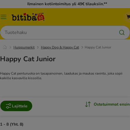
Ilmainen kotiintoimitus yli 49€ tilauksiin.**
Katalogivalikko
Hae
Huippumerkit
Happy Dog & Happy Cat
Happy Cat Junior
Happy Cat Junior
Happy Cat penturuoka on tasapainoinen, laadukas ja maukas ravinto, joka sopii
kaikille kasvaville kissoille.
Ostetuimmat ensin
Lajittele
1 - 8 (Yht. 8)