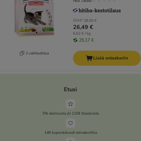
Not rated
OVH*
28,00 €
26,49 €
6,62 € / kg
25,17 €
2 vaihtoehtoa
Lisää ostoskoriin
Etusi
5% alennusta yli 110€ tilauksista
14€ kuponkikoodi leimakortilla