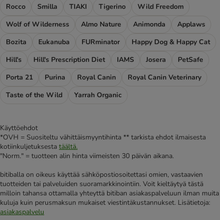
Rocco
Smilla
TIAKI
Tigerino
Wild Freedom
Wolf of Wilderness
Almo Nature
Animonda
Applaws
Bozita
Eukanuba
FURminator
Happy Dog & Happy Cat
Hill's
Hill's Prescription Diet
IAMS
Josera
PetSafe
Porta 21
Purina
Royal Canin
Royal Canin Veterinary
Taste of the Wild
Yarrah Organic
Käyttöehdot
*OVH = Suositeltu vähittäismyyntihinta ** tarkista ehdot ilmaisesta
kotiinkuljetuksesta
täältä.
"Norm." = tuotteen alin hinta viimeisten 30 päivän aikana.
bitiballa on oikeus käyttää sähköpostiosoitettasi omien, vastaavien
tuotteiden tai palveluiden suoramarkkinointiin. Voit kieltäytyä tästä
milloin tahansa ottamalla yhteyttä bitiban asiakaspalveluun ilman muita
kuluja kuin perusmaksun mukaiset viestintäkustannukset. Lisätietoja:
asiakaspalvelu