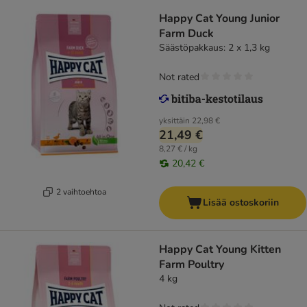
Happy Cat Young Junior
Farm Duck
Säästöpakkaus: 2 x 1,3 kg
Not rated
yksittäin
22,98 €
21,49 €
8,27 € / kg
20,42 €
2 vaihtoehtoa
Lisää ostoskoriin
Happy Cat Young Kitten
Farm Poultry
4 kg