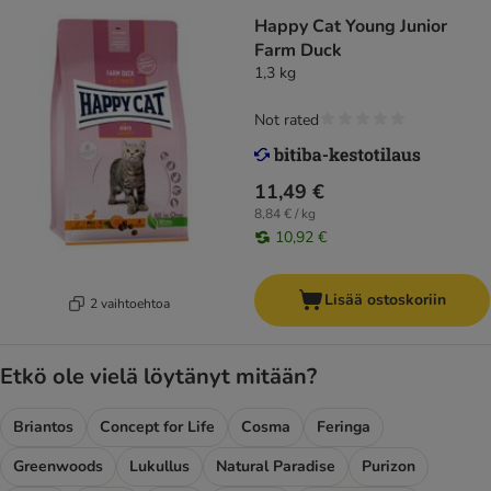
Happy Cat Young Junior
Farm Duck
1,3 kg
Not rated
11,49 €
8,84 € / kg
10,92 €
Lisää ostoskoriin
2 vaihtoehtoa
Etkö ole vielä löytänyt mitään?
Briantos
Concept for Life
Cosma
Feringa
Greenwoods
Lukullus
Natural Paradise
Purizon