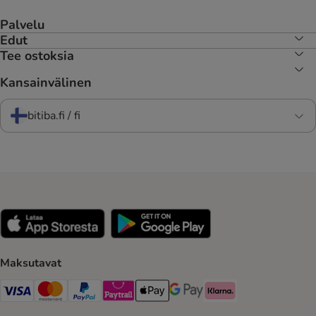
Palvelu
Edut
Tee ostoksia
Kansainvälinen
bitiba.fi / fi
Maksutavat
VISA Payment Method
Mastercard Payment Method
Paypal Payment Method
Paytrail Payment Method
Apple Pay Payment Method
Google Pay Payment Method
Klarna Payment Method