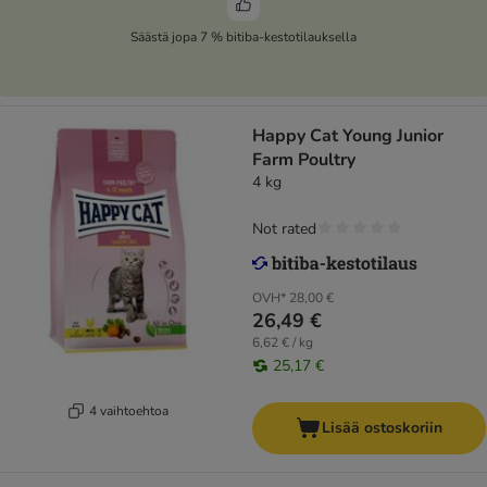
Säästä jopa 7 % bitiba-kestotilauksella
Happy Cat Young Junior
Farm Poultry
4 kg
Not rated
OVH*
28,00 €
26,49 €
6,62 € / kg
25,17 €
4 vaihtoehtoa
Lisää ostoskoriin