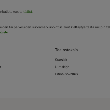
iinkuljetuksesta
täältä.
eiden tai palveluiden suoramarkkinointiin. Voit kieltäytyä tästä milloin 
alvelu
Tee ostoksia
Suosikit
t
Uutiskirje
Bitiba-sovellus