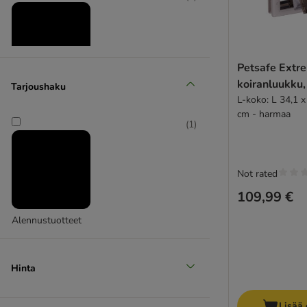
Petsafe Extr
koiranluukku,
Tarjoushaku
Suuri 26 - 44 kg
L-koko: L 34,1 x
cm - harmaa
(
1
)
Not rated
109,99 €
Alennustuotteet
Hinta
Lisää 