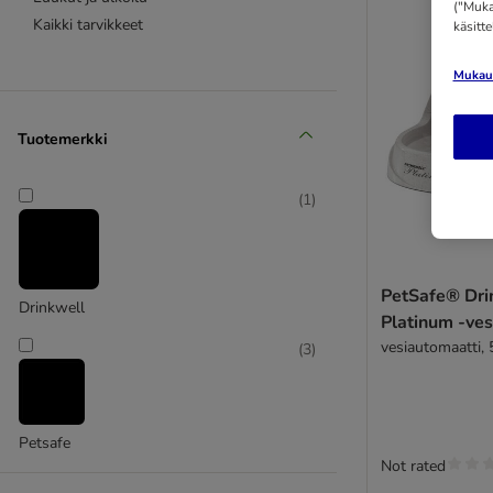
("Mukau
Kaikki tarvikkeet
käsitt
Mukaut
Tuotemerkki
(
1
)
PetSafe® Dr
Drinkwell
Platinum -ves
vesiautomaatti, 
(
3
)
Petsafe
Not rated