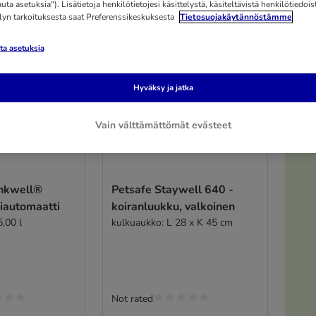
ta asetuksia"). Lisätietoja henkilötietojesi käsittelystä, käsiteltävistä henkilötiedoist
elyn tarkoituksesta saat Preferenssikeskuksesta
Tietosuojakäytännöstämme
a asetuksia
Hyväksy ja jatka
Vain välttämättömät evästeet
inkwell®
Petsafe Staywell 640 -
iautomaatti
koiranluukku, valkoinen
5,00 l
kulkuaukko: L 28 x K 45 cm
Not rated