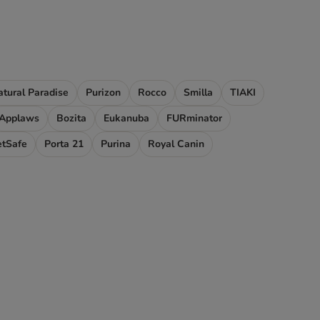
atural Paradise
Purizon
Rocco
Smilla
TIAKI
Applaws
Bozita
Eukanuba
FURminator
etSafe
Porta 21
Purina
Royal Canin