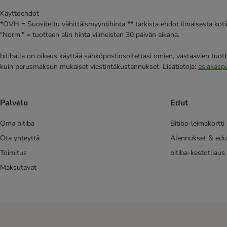
Käyttöehdot
*OVH = Suositeltu vähittäismyyntihinta ** tarkista ehdot ilmaisesta kot
"Norm." = tuotteen alin hinta viimeisten 30 päivän aikana.
bitiballa on oikeus käyttää sähköpostiosoitettasi omien, vastaavien tuott
kuin perusmaksun mukaiset viestintäkustannukset. Lisätietoja:
asiakasp
Palvelu
Edut
Oma bitiba
Bitiba-leimakortti
Ota yhteyttä
Alennukset & edu
Toimitus
bitiba-kestotliaus
Maksutavat