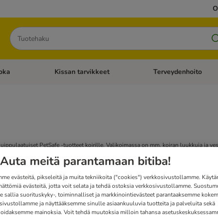
O
Hae
oka
Kissan tarvikkeet
Terveydenhoito
iavalikko: Koiran tarvikkeet
Avaa kategoriavalikko: Kissanruoka
Avaa kategoriavalikko: K
huippulaatuiset PetSafe -tuotteet koirille. Valikoimassa on mm. koiran luukkuja ja ve
Auta meitä parantamaan bitiba!
me evästeitä, pikseleitä ja muita tekniikoita ("cookies") verkkosivustollamme. Käy
mättömiä evästeitä, jotta voit selata ja tehdä ostoksia verkkosivustollamme. Suostum
 sallia suorituskyky-, toiminnalliset ja markkinointievästeet parantaaksemme kokem
sivustollamme ja näyttääksemme sinulle asiaankuuluvia tuotteita ja palveluita sekä
oidaksemme mainoksia. Voit tehdä muutoksia milloin tahansa asetuskeskuksessa