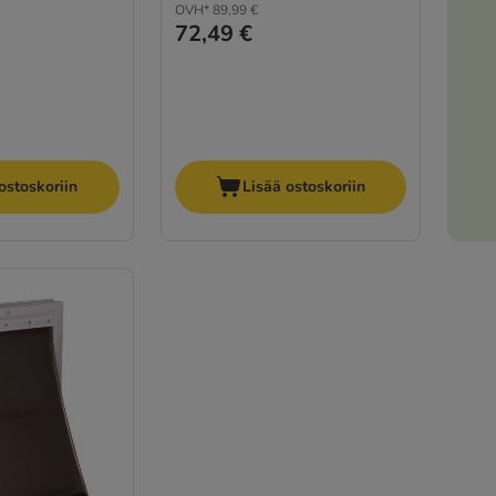
OVH*
89,99 €
72,49 €
ostoskoriin
Lisää ostoskoriin