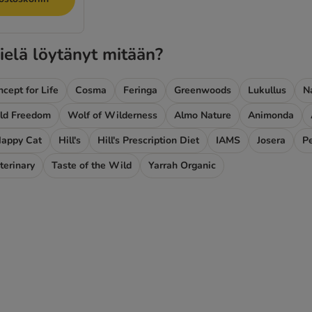
ielä löytänyt mitään?
cept for Life
Cosma
Feringa
Greenwoods
Lukullus
N
ld Freedom
Wolf of Wilderness
Almo Nature
Animonda
appy Cat
Hill's
Hill's Prescription Diet
IAMS
Josera
P
terinary
Taste of the Wild
Yarrah Organic