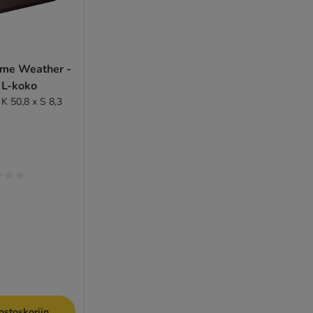
eme Weather -
 L-koko
 K 50,8 x S 8,3
ostoskoriin