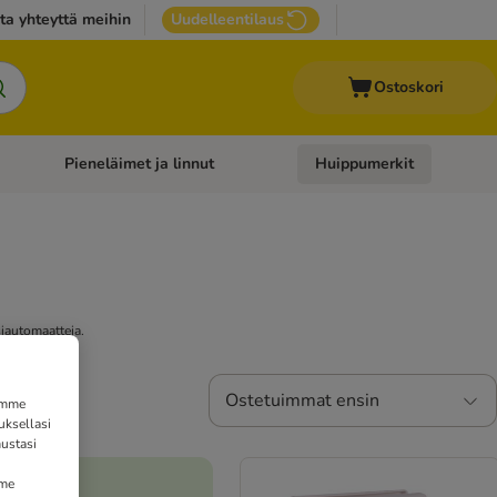
ta yhteyttä meihin
Uudelleentilaus
Ostoskori
Pieneläimet ja linnut
Huippumerkit
issan tarvikkeet
Avaa kategoriavalikko: Terveydenhoito
Avaa kategoriavalikko: Pienel
siautomaatteja.
Ostetuimmat ensin
tämme
uksellasi
ustasi
mme