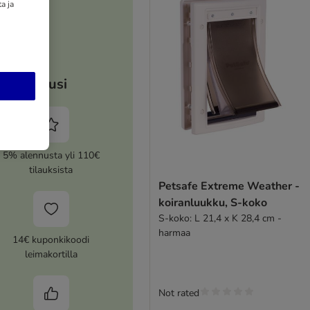
a ja
Etusi
5% alennusta yli 110€
tilauksista
Petsafe Extreme Weather -
koiranluukku, S-koko
S-koko: L 21,4 x K 28,4 cm -
harmaa
14€ kuponkikoodi
leimakortilla
Not rated