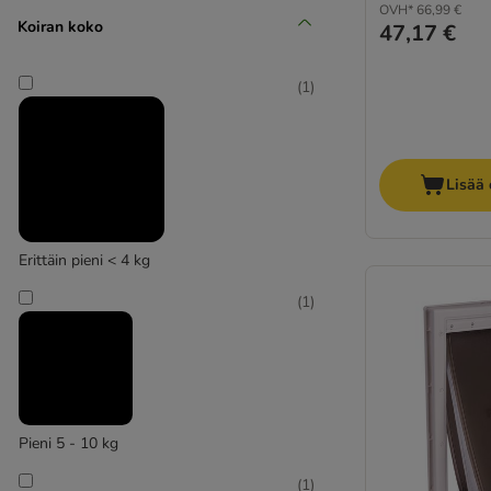
OVH*
66,99 €
Koiran koko
47,17 €
(
1
)
Lisää 
Erittäin pieni < 4 kg
(
1
)
Pieni 5 - 10 kg
(
1
)