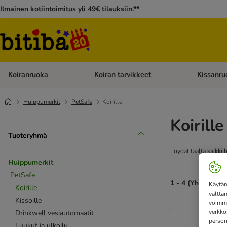
Ilmainen kotiintoimitus yli 49€ tilauksiin.**
Koiranruoka
Koiran tarvikkeet
Kissanru
Avaa kategoriavalikko: Koiranruoka
Avaa kategor
Huippumerkit
PetSafe
Koirille
Koirille
Tuoteryhmä
Löydät täältä kaikki 
Huippumerkit
PetSafe
1 - 4 (Yht. 4)
Käytäm
Koirille
välttä
Kissoille
voimme
verkko
Drinkwell vesiautomaatit
person
Luukut ja ulkoilu