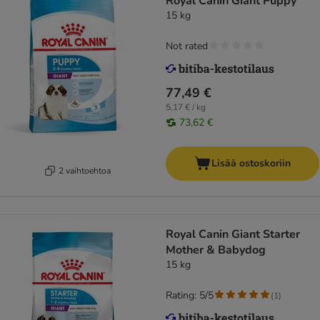
Royal Canin Giant Puppy
15 kg
Not rated
77,49 €
5,17 € / kg
73,62 €
Lisää ostoskoriin
2 vaihtoehtoa
Royal Canin Giant Starter
Mother & Babydog
15 kg
Rating: 5/5
(
1
)