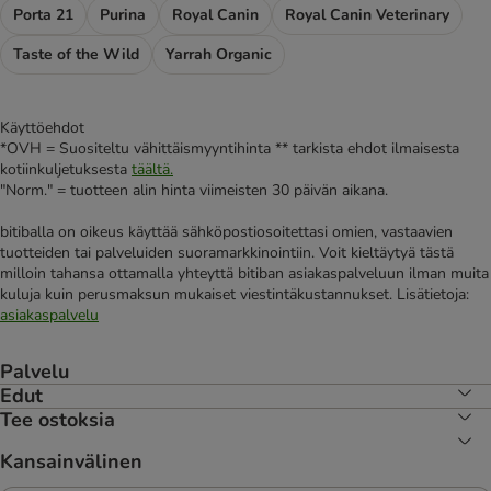
Porta 21
Purina
Royal Canin
Royal Canin Veterinary
Taste of the Wild
Yarrah Organic
Käyttöehdot
*OVH = Suositeltu vähittäismyyntihinta ** tarkista ehdot ilmaisesta
kotiinkuljetuksesta
täältä.
"Norm." = tuotteen alin hinta viimeisten 30 päivän aikana.
bitiballa on oikeus käyttää sähköpostiosoitettasi omien, vastaavien
tuotteiden tai palveluiden suoramarkkinointiin. Voit kieltäytyä tästä
milloin tahansa ottamalla yhteyttä bitiban asiakaspalveluun ilman muita
kuluja kuin perusmaksun mukaiset viestintäkustannukset. Lisätietoja:
asiakaspalvelu
Palvelu
Edut
Tee ostoksia
Kansainvälinen