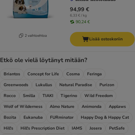
94,99 €
6,33 € / kg
90,24 €
2 vaihtoehtoa
Lisää ostoskoriin
Etkö ole vielä löytänyt mitään?
Briantos
Concept for Life
Cosma
Feringa
Greenwoods
Lukullus
Natural Paradise
Purizon
Rocco
Smilla
TIAKI
Tigerino
Wild Freedom
Wolf of Wilderness
Almo Nature
Animonda
Applaws
Bozita
Eukanuba
FURminator
Happy Dog & Happy Cat
Hill's
Hill's Prescription Diet
IAMS
Josera
PetSafe