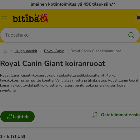
Ilmainen kotiintoimitus yli 49€ tilauksiin.**
Katalogivalikko
Hae
Huippumerkit
Royal Canin
Royal Canin Giant koiranruoat
Royal Canin Giant koiranruoat
Royal Canin Giant -koiranruoka on tarkoitettu jättikokoisille, yli 45 kg
täysikokoisina painaville koirille. Vahvistaa niveliä ja lihaksistoa. Royal Canin Giant
koiran raksut löydät jättikokoiselle koirallesi penturuokana ja aikuisen koiran
ravintona.
Ostetuimmat ensin
Lajittele
1 - 8 (Yht. 8)