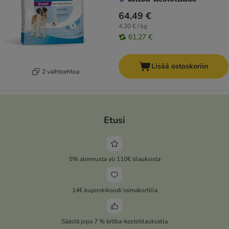
64,49 €
4,30 € / kg
61,27 €
Lisää ostoskoriin
2 vaihtoehtoa
Etusi
5% alennusta yli 110€ tilauksista
14€ kuponkikoodi leimakortilla
Säästä jopa 7 % bitiba-kestotilauksella