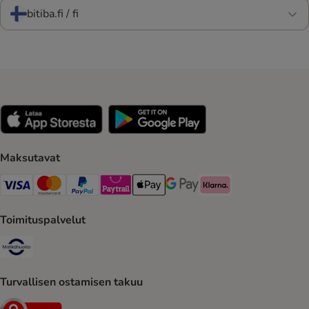
bitiba.fi / fi
Maksutavat
VISA Payment Method
Mastercard Payment Method
Paypal Payment Method
Paytrail Payment Method
Apple Pay Payment Method
Google Pay Payment Method
Klarna Payment Method
Toimituspalvelut
Matkahuolto Shipping Method
Turvallisen ostamisen takuu
Security