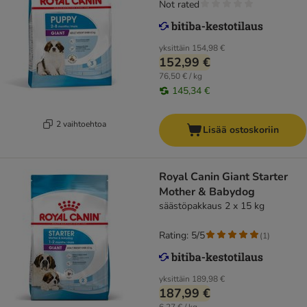
Not rated
yksittäin
154,98 €
152,99 €
76,50 € / kg
145,34 €
2 vaihtoehtoa
Lisää ostoskoriin
Royal Canin Giant Starter
Mother & Babydog
säästöpakkaus 2 x 15 kg
Rating: 5/5
(
1
)
yksittäin
189,98 €
187,99 €