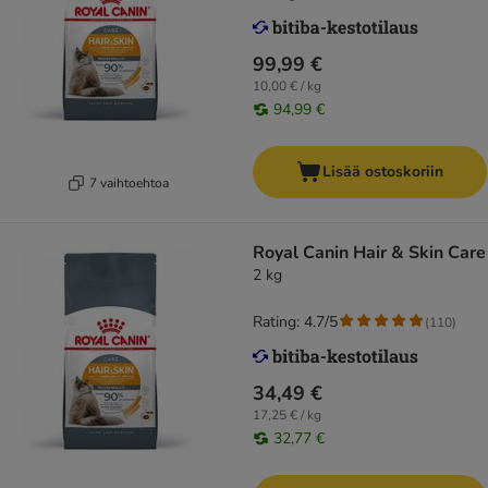
99,99 €
10,00 € / kg
94,99 €
Lisää ostoskoriin
7 vaihtoehtoa
Royal Canin Hair & Skin Care
2 kg
Rating: 4.7/5
(
110
)
34,49 €
17,25 € / kg
32,77 €