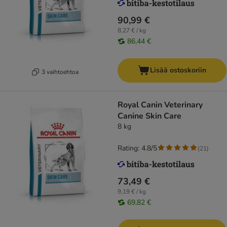
90,99 €
8,27 € / kg
86,44 €
Lisää ostoskoriin
3 vaihtoehtoa
Royal Canin Veterinary
Canine Skin Care
8 kg
Rating: 4.8/5
(
21
)
73,49 €
9,19 € / kg
69,82 €