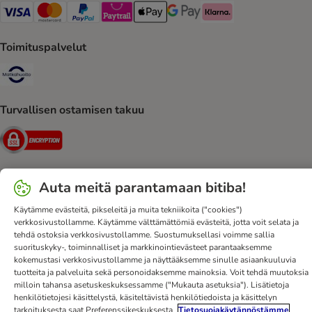
VISA Payment Method
Mastercard Payment Method
Paypal Payment Method
Paytrail Payment Method
Apple Pay Payment Method
Google Pay Payment Method
Klarna Payment Method
Toimituspalvelut
Matkahuolto Shipping Method
Turvallisen ostamisen takuu
Security
Auta meitä parantamaan bitiba!
Ota yhteyttä
Toimitusehdot
Julkaisutiedot
DSA
Käytämme evästeitä, pikseleitä ja muita tekniikoita ("cookies")
Tietosuoja
Uutiskirje
Toimituskulut ja -aika
Maksutavat
verkkosivustollamme. Käytämme välttämättömiä evästeitä, jotta voit selata ja
tehdä ostoksia verkkosivustollamme. Suostumuksellasi voimme sallia
Peruuta sopimus tästä
bitiba-sovellus
Kanta-asiakasedut
suorituskyky-, toiminnalliset ja markkinointievästeet parantaaksemme
Edut
Saavutettavuusseloste
kokemustasi verkkosivustollamme ja näyttääksemme sinulle asiaankuuluvia
tuotteita ja palveluita sekä personoidaksemme mainoksia. Voit tehdä muutoksia
milloin tahansa asetuskeskuksessamme ("Mukauta asetuksia"). Lisätietoja
bitiba GmbH
2026
henkilötietojesi käsittelystä, käsiteltävistä henkilötiedoista ja käsittelyn
tarkoituksesta saat Preferenssikeskuksesta
Tietosuojakäytännöstämme