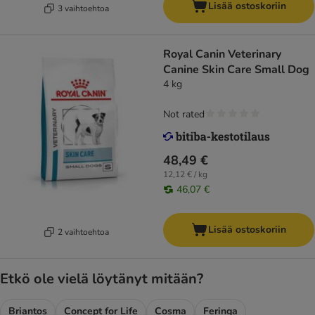
Lisää ostoskoriin
3 vaihtoehtoa
Royal Canin Veterinary
Canine Skin Care Small Dog
4 kg
Not rated
48,49 €
12,12 € / kg
46,07 €
Lisää ostoskoriin
2 vaihtoehtoa
Etkö ole vielä löytänyt mitään?
Briantos
Concept for Life
Cosma
Feringa