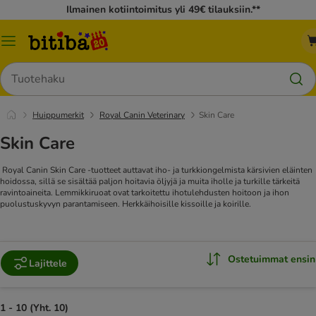
Ilmainen kotiintoimitus yli 49€ tilauksiin.**
Katalogivalikko
Hae
Huippumerkit
Royal Canin Veterinary
Skin Care
Skin Care
Royal Canin Skin Care -tuotteet auttavat iho- ja turkkiongelmista kärsivien eläinten
hoidossa, sillä se sisältää paljon hoitavia öljyjä ja muita iholle ja turkille tärkeitä
ravintoaineita. Lemmikkiruoat ovat tarkoitettu ihotulehdusten hoitoon ja ihon
puolustuskyvyn parantamiseen. Herkkäihoisille kissoille ja koirille.
Ostetuimmat ensin
Lajittele
1 - 10 (Yht. 10)