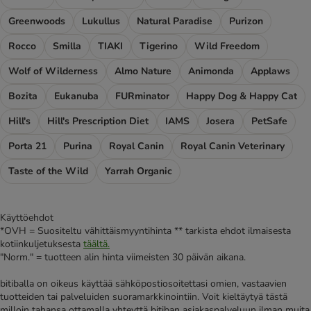
Greenwoods
Lukullus
Natural Paradise
Purizon
Rocco
Smilla
TIAKI
Tigerino
Wild Freedom
Wolf of Wilderness
Almo Nature
Animonda
Applaws
Bozita
Eukanuba
FURminator
Happy Dog & Happy Cat
Hill's
Hill's Prescription Diet
IAMS
Josera
PetSafe
Porta 21
Purina
Royal Canin
Royal Canin Veterinary
Taste of the Wild
Yarrah Organic
Käyttöehdot
*OVH = Suositeltu vähittäismyyntihinta ** tarkista ehdot ilmaisesta
kotiinkuljetuksesta
täältä.
"Norm." = tuotteen alin hinta viimeisten 30 päivän aikana.
bitiballa on oikeus käyttää sähköpostiosoitettasi omien, vastaavien
tuotteiden tai palveluiden suoramarkkinointiin. Voit kieltäytyä tästä
milloin tahansa ottamalla yhteyttä bitiban asiakaspalveluun ilman muita