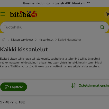
Ilmainen kotiintoimitus yli 49€ tilauksiin.**
Katalogivalikko
Hae
Kissan tarvikkeet
Kissanlelut
Kaikki kissanlelut
Kaikki kissanlelut
Etsitpä sitten leikkirataa tai lelukeppiä, vauhdikkaita leluhiiriä taikka älypelejä -
valikoimastamme löydät juuri oikean tuotteen yhteisiin leikkihetkiin lemmikkisi
kanssa. Täältä sivulta löydät koko laajan valikoimamme erilaisia kissanleluja.
Ostetuimmat ensin
Lajittele
1 - 48 (Yht. 188)