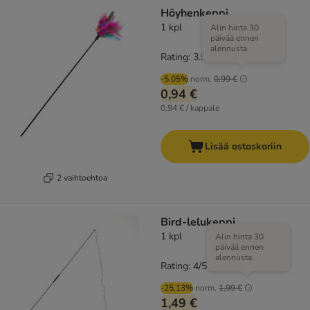
Höyhenkeppi
1 kpl
Alin hinta 30
päivää ennen
alennusta
Rating: 3.5/5
(
4
)
-5.05%
norm.
0,99 €
0,94 €
0,94 € / kappale
Lisää ostoskoriin
2 vaihtoehtoa
Bird-lelukeppi
1 kpl
Alin hinta 30
päivää ennen
alennusta
Rating: 4/5
(
6
)
-25.13%
norm.
1,99 €
1,49 €