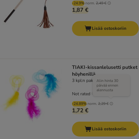
-24.9%
norm.
2,49 €
1,87 €
Lisää ostoskoriin
TIAKI-kissanlelusetti putket
höyhenillä
3 kpl:n pakkaus
Alin hinta 30
päivää ennen
alennusta
Not rated
-24.89%
norm.
2,29 €
1,72 €
Lisää ostoskoriin