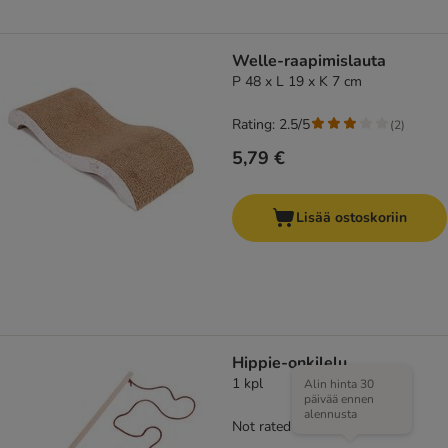
Welle-raapimislauta
P 48 x L 19 x K 7 cm
Rating: 2.5/5
(
2
)
5,79 €
Lisää ostoskoriin
Hippie-onkilelu
1 kpl
Alin hinta 30
päivää ennen
alennusta
Not rated