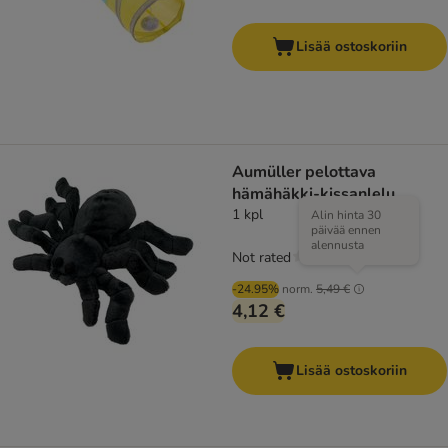
Lisää ostoskoriin
Aumüller pelottava
hämähäkki-kissanlelu
1 kpl
Alin hinta 30
päivää ennen
alennusta
Not rated
-24.95%
norm.
5,49 €
4,12 €
Lisää ostoskoriin