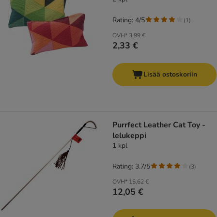
Rating: 4/5
(
1
)
OVH*
3,99 €
2,33 €
Lisää ostoskoriin
Purrfect Leather Cat Toy -
lelukeppi
1 kpl
Rating: 3.7/5
(
3
)
OVH*
15,62 €
12,05 €