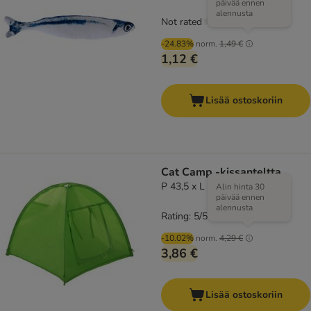
päivää ennen
alennusta
Not rated
-24.83%
norm.
1,49 €
1,12 €
Lisää ostoskoriin
Cat Camp -kissanteltta
P 43,5 x L 43,5 x K 40 cm
Alin hinta 30
päivää ennen
alennusta
Rating: 5/5
(
2
)
-10.02%
norm.
4,29 €
3,86 €
Lisää ostoskoriin