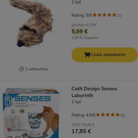
2 kpl
Rating: 5/5
(
2
)
yksittäin
6,70 €
5,99 €
3,00 € / kappale
Lisää ostoskoriin
2 vaihtoehtoa
Catit Design Senses
Labyrinth
1 kpl
Rating: 4.5/5
(
2
)
OVH*
29,99 €
17,85 €