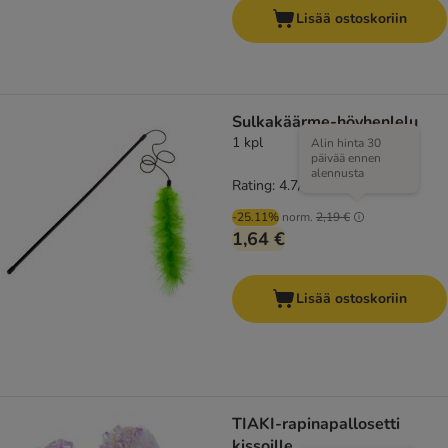
Lisää ostoskoriin
Sulkakäärme-höyhenlelu
1 kpl
Alin hinta 30
päivää ennen
alennusta
Rating: 4.7/5
(
3
)
-25.11%
norm.
2,19 €
1,64 €
Lisää ostoskoriin
TIAKI-rapinapallosetti
kissoille