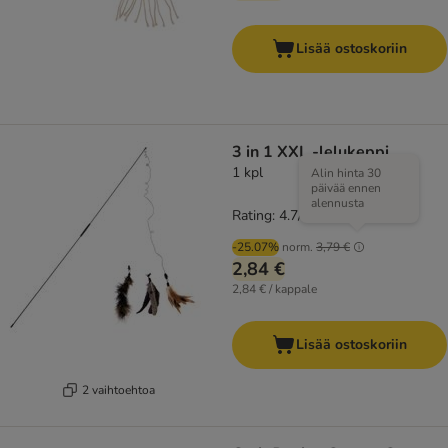
Lisää ostoskoriin
3 in 1 XXL -lelukeppi
1 kpl
Alin hinta 30
päivää ennen
alennusta
Rating: 4.7/5
(
3
)
-25.07%
norm.
3,79 €
2,84 €
2,84 € / kappale
Lisää ostoskoriin
2 vaihtoehtoa