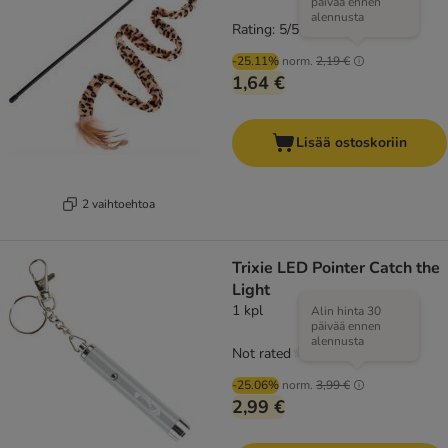
päivää ennen
alennusta
Rating: 5/5
(
1
)
-25.11%
norm.
2,19 €
1,64 €
Lisää ostoskoriin
2 vaihtoehtoa
Trixie LED Pointer Catch the
Light
1 kpl
Alin hinta 30
päivää ennen
alennusta
Not rated
-25.06%
norm.
3,99 €
2,99 €