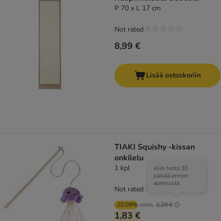
P 70 x L 17 cm
Not rated
8,99 €
Lisää ostoskoriin
TIAKI Squishy -kissan
onkilelu
1 kpl
Alin hinta 30
päivää ennen
alennusta
Not rated
-20.09%
norm.
2,29 €
1,83 €