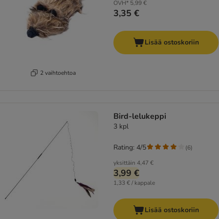
OVH*
5,99 €
3,35 €
Lisää ostoskoriin
2 vaihtoehtoa
Bird-lelukeppi
3 kpl
Rating: 4/5
(
6
)
yksittäin
4,47 €
3,99 €
1,33 € / kappale
Lisää ostoskoriin