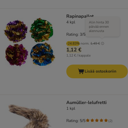
Rapinapallot
4 kpl
Alin hinta 30
päivää ennen
alennusta
Rating: 3/5
(
2
)
-24.83%
norm.
1,49 €
1,12 €
1,12 € / kappale
Lisää ostoskoriin
Aumüller-lelufretti
1 kpl
Rating: 5/5
(
2
)