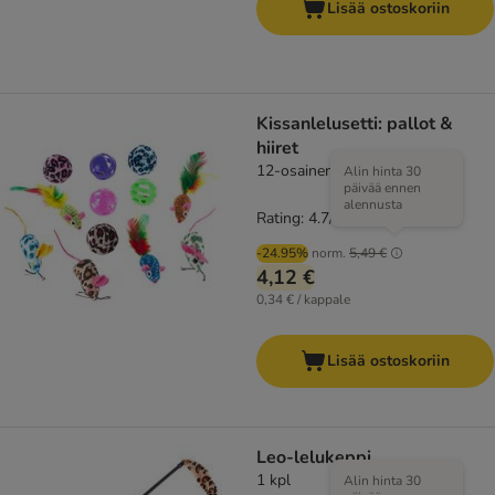
Lisää ostoskoriin
Kissanlelusetti: pallot &
hiiret
12-osainen setti
Alin hinta 30
päivää ennen
alennusta
Rating: 4.7/5
(
3
)
-24.95%
norm.
5,49 €
4,12 €
0,34 € / kappale
Lisää ostoskoriin
Leo-lelukeppi
1 kpl
Alin hinta 30