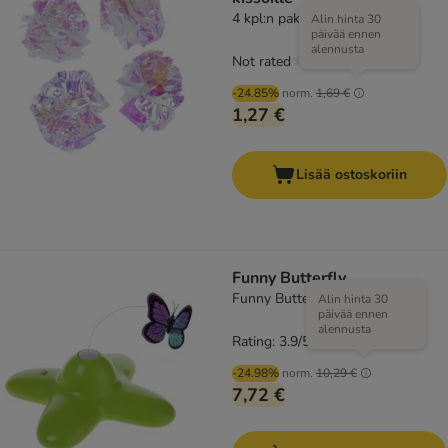
4 kpl:n pakkaus
Alin hinta 30
päivää ennen
alennusta
Not rated
-24.85%
norm.
1,69 €
1,27 €
Lisää ostoskoriin
Funny Butterfly
Funny Butterfly 1 kpl
Alin hinta 30
päivää ennen
alennusta
Rating: 3.9/5
(
123
)
-24.98%
norm.
10,29 €
7,72 €