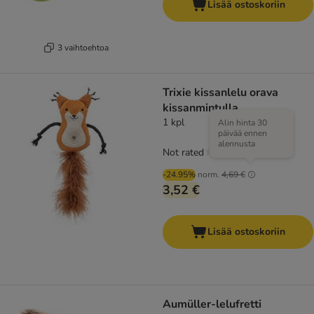
Lisää ostoskoriin
3 vaihtoehtoa
Trixie kissanlelu orava
kissanmintulla
1 kpl
Alin hinta 30
päivää ennen
alennusta
Not rated
-24.95%
norm.
4,69 €
3,52 €
Lisää ostoskoriin
Aumüller-lelufretti