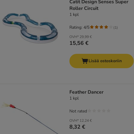
Catit Design Senses Super
Roller Circuit
1 kpl
Rating: 4/5
(
1
)
OVH*
29,99 €
15,56 €
Lisää ostoskoriin
Feather Dancer
1 kpl
Not rated
OVH*
12,24 €
8,32 €