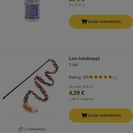
21,37 € / l
Lisää ostoskoriin
Leo-lelukeppi
3 kpl
Rating: 5/5
(
1
)
yksittäin
4,92 €
4,39 €
1,46 € / kappale
Lisää ostoskoriin
2 vaihtoehtoa