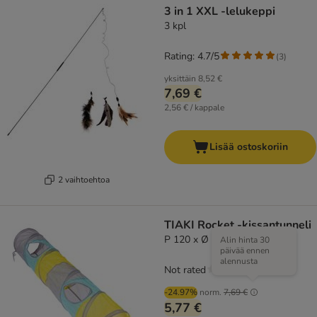
3 in 1 XXL -lelukeppi
3 kpl
Rating: 4.7/5
(
3
)
yksittäin
8,52 €
7,69 €
2,56 € / kappale
Lisää ostoskoriin
2 vaihtoehtoa
TIAKI Rocket -kissantunneli
P 120 x Ø 25 cm
Alin hinta 30
päivää ennen
alennusta
Not rated
-24.97%
norm.
7,69 €
5,77 €