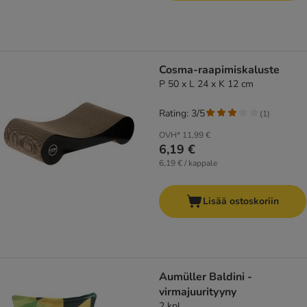
Cosma-raapimiskaluste
P 50 x L 24 x K 12 cm
Rating: 3/5
(
1
)
OVH*
11,99 €
6,19 €
6,19 € / kappale
Lisää ostoskoriin
Aumüller Baldini -
virmajuurityyny
2 kpl