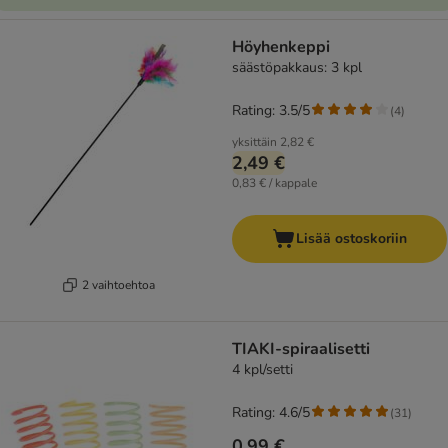
Höyhenkeppi
säästöpakkaus: 3 kpl
Rating: 3.5/5
(
4
)
yksittäin
2,82 €
2,49 €
0,83 € / kappale
Lisää ostoskoriin
2 vaihtoehtoa
TIAKI-spiraalisetti
4 kpl/setti
Rating: 4.6/5
(
31
)
0,99 €