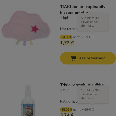
TIAKI Junior -rapinapilvi
kissanmintulla
1 kpl
Alin hinta 30
päivää ennen
alennusta
Not rated
-24.89%
norm.
2,29 €
1,72 €
Lisää ostoskoriin
Trixie-virmajuurisuihke
175 ml
Alin hinta 30
päivää ennen
alennusta
Rating: 2/5
(
1
)
-25.05%
norm.
4,99 €
3,74 €