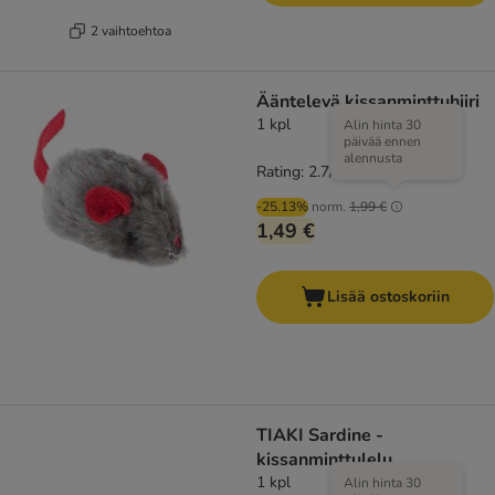
2 vaihtoehtoa
Ääntelevä kissanminttuhiiri
1 kpl
Alin hinta 30
päivää ennen
alennusta
Rating: 2.7/5
(
3
)
-25.13%
norm.
1,99 €
1,49 €
Lisää ostoskoriin
TIAKI Sardine -
kissanminttulelu
1 kpl
Alin hinta 30