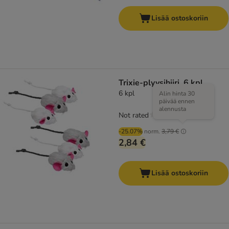
Lisää ostoskoriin
Trixie-plyysihiiri, 6 kpl
6 kpl
Alin hinta 30
päivää ennen
alennusta
Not rated
-25.07%
norm.
3,79 €
2,84 €
Lisää ostoskoriin