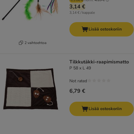
-25.06%
norm.
4,19 €
3,14 €
3,14 € / kappale
Lisää ostoskoriin
2 vaihtoehtoa
Tilkkutäkki-raapimismatto
P 58 x L 49
Not rated
6,79 €
Lisää ostoskoriin