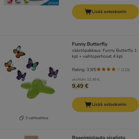
Lisää ostoskoriin
Funny Butterfly
säästöpakkaus: Funny Butterfly 1
kpl + vaihtoperhoset 4 kpl
Rating: 3.9/5
(
123
)
yksittäin
10,49 €
9,49 €
Lisää ostoskoriin
3 vaihtoehtoa
Raapimislauta sisalista