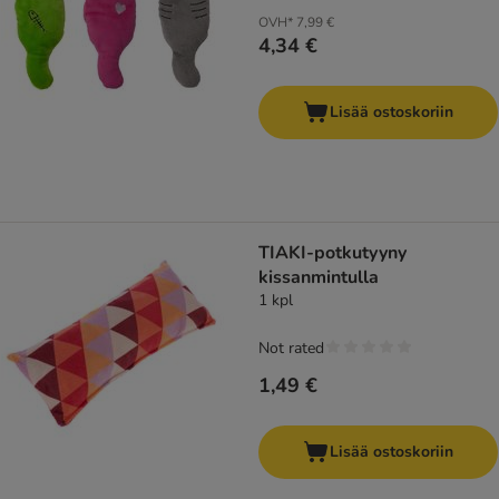
OVH*
7,99 €
4,34 €
Lisää ostoskoriin
TIAKI-potkutyyny
kissanmintulla
1 kpl
Not rated
1,49 €
Lisää ostoskoriin