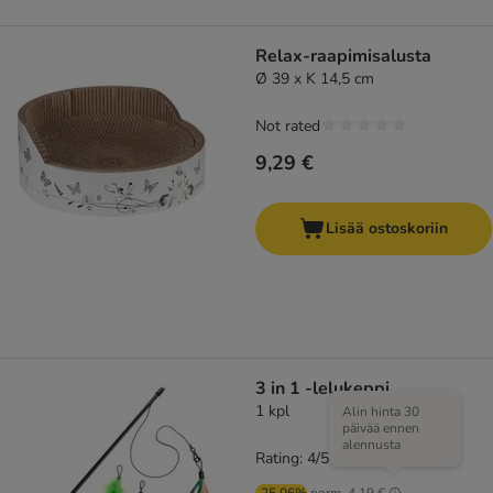
Relax-raapimisalusta
Ø 39 x K 14,5 cm
Not rated
9,29 €
Lisää ostoskoriin
3 in 1 -lelukeppi
1 kpl
Alin hinta 30
päivää ennen
alennusta
Rating: 4/5
(
1
)