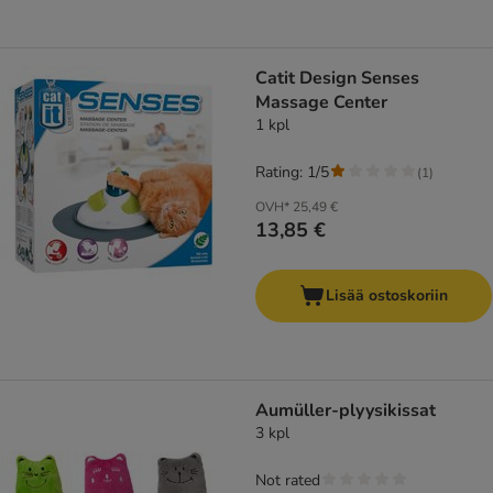
Catit Design Senses
Massage Center
1 kpl
Rating: 1/5
(
1
)
OVH*
25,49 €
13,85 €
Lisää ostoskoriin
Aumüller-plyysikissat
3 kpl
Not rated