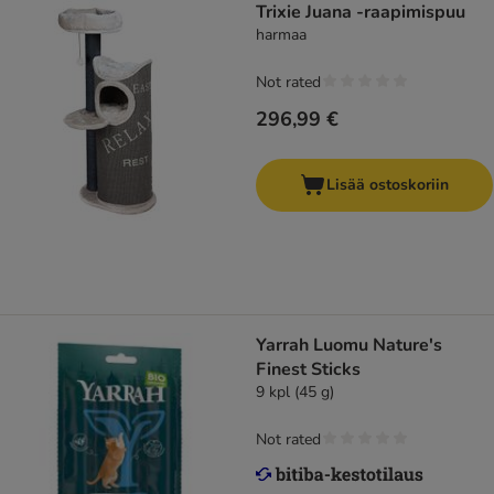
Trixie Juana -raapimispuu
harmaa
Not rated
296,99 €
Lisää ostoskoriin
Yarrah Luomu Nature's
Finest Sticks
9 kpl (45 g)
Not rated