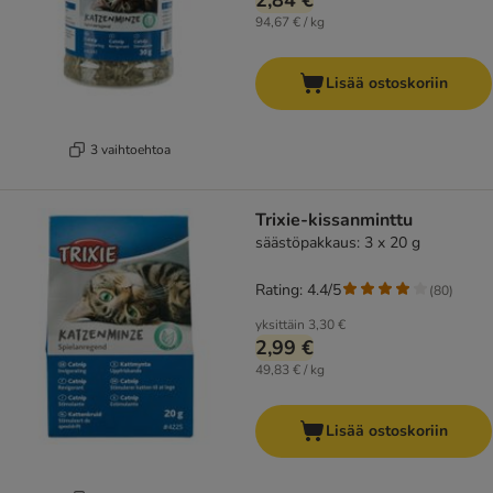
2,84 €
94,67 € / kg
Lisää ostoskoriin
3 vaihtoehtoa
Trixie-kissanminttu
säästöpakkaus: 3 x 20 g
Rating: 4.4/5
(
80
)
yksittäin
3,30 €
2,99 €
49,83 € / kg
Lisää ostoskoriin