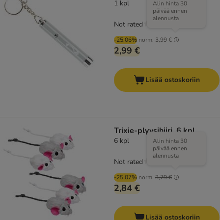
1 kpl
Alin hinta 30
päivää ennen
alennusta
Not rated
-25.06%
norm.
3,99 €
2,99 €
Lisää ostoskoriin
Trixie-plyysihiiri, 6 kpl
6 kpl
Alin hinta 30
päivää ennen
alennusta
Not rated
-25.07%
norm.
3,79 €
2,84 €
Lisää ostoskoriin