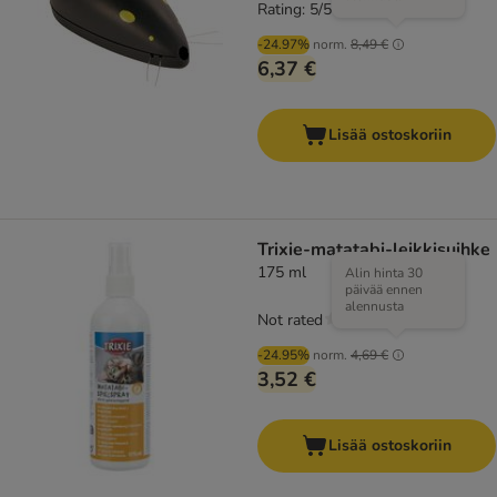
Rating: 5/5
(
2
)
-24.97%
norm.
8,49 €
6,37 €
Lisää ostoskoriin
Trixie-matatabi-leikkisuihke
175 ml
Alin hinta 30
päivää ennen
alennusta
Not rated
-24.95%
norm.
4,69 €
3,52 €
Lisää ostoskoriin