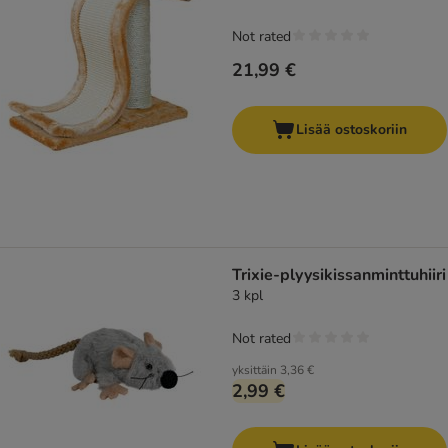
Not rated
21,99 €
Lisää ostoskoriin
Trixie-plyysikissanminttuhiiri
3 kpl
Not rated
yksittäin
3,36 €
2,99 €