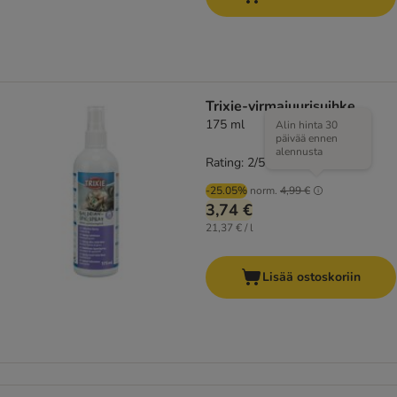
Trixie-virmajuurisuihke
175 ml
Alin hinta 30
päivää ennen
alennusta
Rating: 2/5
(
1
)
-25.05%
norm.
4,99 €
3,74 €
21,37 € / l
Lisää ostoskoriin