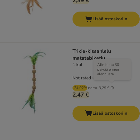
2,39 €
Lisää ostoskoriin
Trixie-kissanlelu
matatabiketju
1 kpl
Alin hinta 30
päivää ennen
alennusta
Not rated
-24.92%
norm.
3,29 €
2,47 €
Lisää ostoskoriin