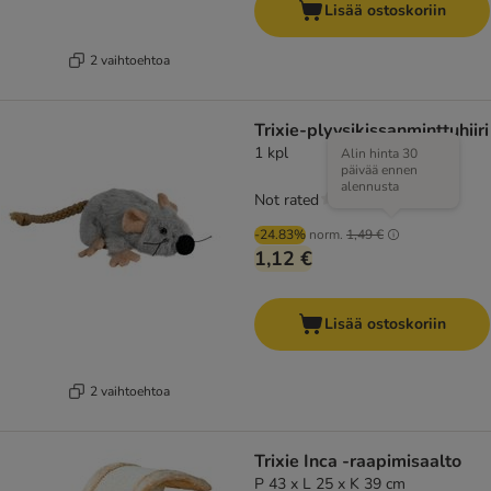
Lisää ostoskoriin
2 vaihtoehtoa
Trixie-plyysikissanminttuhiiri
1 kpl
Alin hinta 30
päivää ennen
alennusta
Not rated
-24.83%
norm.
1,49 €
1,12 €
Lisää ostoskoriin
2 vaihtoehtoa
Trixie Inca -raapimisaalto
P 43 x L 25 x K 39 cm