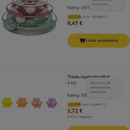
alennusta
Rating: 4/5
(
1
)
-24.31%
norm.
11,19 €
8,47 €
Lisää ostoskoriin
Trixie-nystyräpallot
4 kpl
Alin hinta 30
päivää ennen
alennusta
Rating: 5/5
(
1
)
-24.89%
norm.
2,29 €
1,72 €
0,43 € / kappale