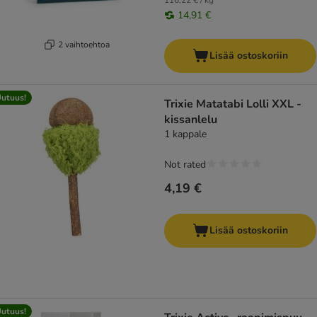
116,22 € / kg
14,91 €
2 vaihtoehtoa
Lisää ostoskoriin
utuus!
Trixie Matatabi Lolli XXL -
kissanlelu
1 kappale
Not rated
4,19 €
Lisää ostoskoriin
utuus!