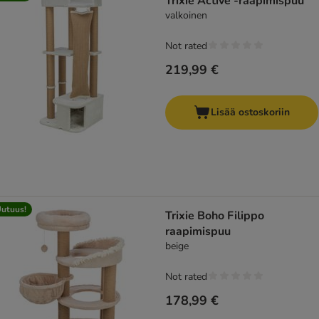
Trixie Active -raapimispuu
valkoinen
Not rated
219,99 €
Lisää ostoskoriin
utuus!
Trixie Boho Filippo
raapimispuu
beige
Not rated
178,99 €