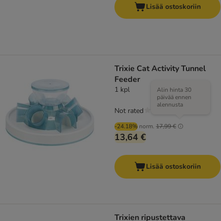
Lisää ostoskoriin
Trixie Cat Activity Tunnel
Feeder
1 kpl
Alin hinta 30
päivää ennen
alennusta
Not rated
-24.18%
norm.
17,99 €
13,64 €
Lisää ostoskoriin
Trixien ripustettava