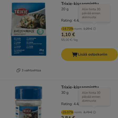
Trixie-kissanminttu
20 g
Alin hinta 30
päivää ennen
alennusta
Rating: 4.4/5
(
80
)
-14.73%
norm.
1,29 €
1,10 €
55,00 € / kg
Lisää ostoskoriin
3 vaihtoehtoa
Trixie-kissanminttu
30 g
Alin hinta 30
päivää ennen
alennusta
Rating: 4.4/5
(
80
)
-25.07%
norm.
3,79 €