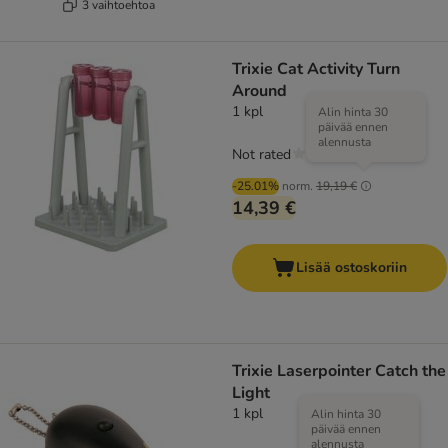
3 vaihtoehtoa
Trixie Cat Activity Turn
Around
1 kpl
Alin hinta 30
päivää ennen
alennusta
Not rated
-25.01%
norm.
19,19 €
14,39 €
Lisää ostoskoriin
Trixie Laserpointer Catch the
Light
1 kpl
Alin hinta 30
päivää ennen
alennusta