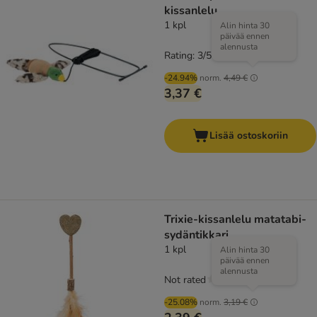
kissanlelu
1 kpl
Alin hinta 30
päivää ennen
alennusta
Rating: 3/5
(
1
)
-24.94%
norm.
4,49 €
3,37 €
Lisää ostoskoriin
Trixie-kissanlelu matatabi-
sydäntikkari
1 kpl
Alin hinta 30
päivää ennen
alennusta
Not rated
-25.08%
norm.
3,19 €