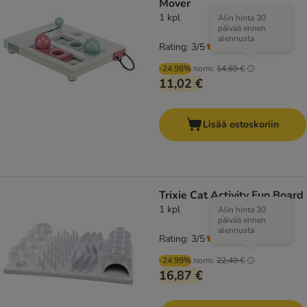
Mover
1 kpl
Alin hinta 30
päivää ennen
alennusta
Rating: 3/5
(
2
)
-24.98%
norm.
14,69 €
11,02 €
Lisää ostoskoriin
Trixie Cat Activity Fun Board
1 kpl
Alin hinta 30
päivää ennen
alennusta
Rating: 3/5
(
2
)
-24.99%
norm.
22,49 €
16,87 €