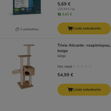
5,69 €
126,44 € / kg
5,41 €
Lisää ostoskoriin
2 vaihtoehtoa
Trixie Alicante -raapimispuu,
beige
beige
Not rated
54,99 €
Lisää ostoskoriin