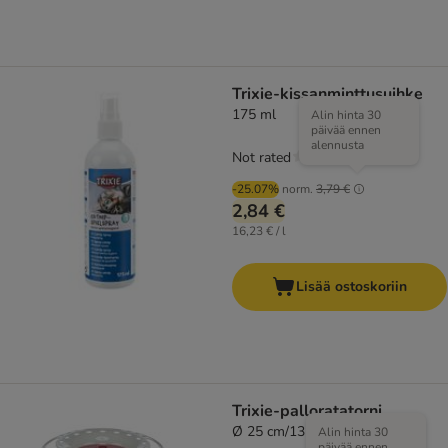
Trixie-kissanminttusuihke
175 ml
Alin hinta 30
päivää ennen
alennusta
Not rated
-25.07%
norm.
3,79 €
2,84 €
16,23 € / l
Lisää ostoskoriin
Trixie-palloratatorni
Ø 25 cm/13 cm
Alin hinta 30
päivää ennen