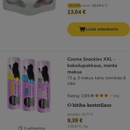
-25.01%
norm.
18,19 €
13,64 €
Lisää ostoskoriin
Cosma Snackies XXL -
kokeilupakkaus, monta
makua
73 g, 3 makua: kana, tonnikala &
siika
Rating: 3.8/5
(
94
)
yksittäin
10,77 €
9,39 €
128,63 € / kg
3 vaihtoehtoa