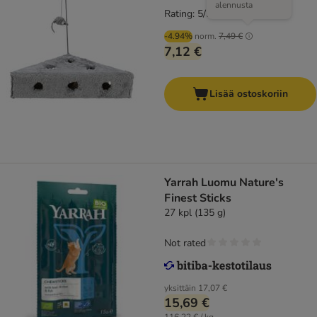
alennusta
Rating: 5/5
(
1
)
-4.94%
norm.
7,49 €
7,12 €
Lisää ostoskoriin
Yarrah Luomu Nature's
Finest Sticks
27 kpl (135 g)
Not rated
yksittäin
17,07 €
15,69 €