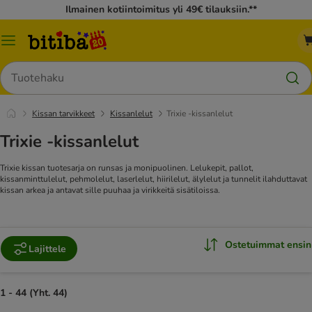
Ilmainen kotiintoimitus yli 49€ tilauksiin.**
Katalogivalikko
Hae
Kissan tarvikkeet
Kissanlelut
Trixie -kissanlelut
Trixie -kissanlelut
Trixie kissan tuotesarja on runsas ja monipuolinen. Lelukepit, pallot,
kissanminttulelut, pehmolelut, laserlelut, hiirilelut, älylelut ja tunnelit ilahduttavat
kissan arkea ja antavat sille puuhaa ja virikkeitä sisätiloissa.
Ostetuimmat ensin
Lajittele
1 - 44 (Yht. 44)