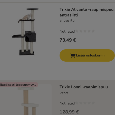
Trixie Alicante -raapimispuu,
antrasiitti
antrasiitti
Not rated
73,49 €
Lisää ostoskoriin
Tilapäisesti loppuunmyyty
Trixie Lonni -raapimispuu
beige
Not rated
128,99 €