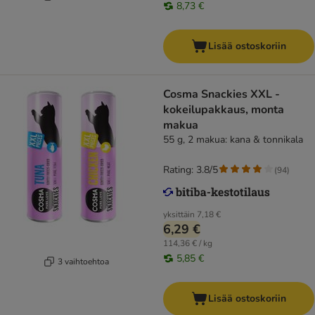
8,73 €
Lisää ostoskoriin
Cosma Snackies XXL -
kokeilupakkaus, monta
makua
55 g, 2 makua: kana & tonnikala
Rating: 3.8/5
(
94
)
yksittäin
7,18 €
6,29 €
114,36 € / kg
5,85 €
3 vaihtoehtoa
Lisää ostoskoriin