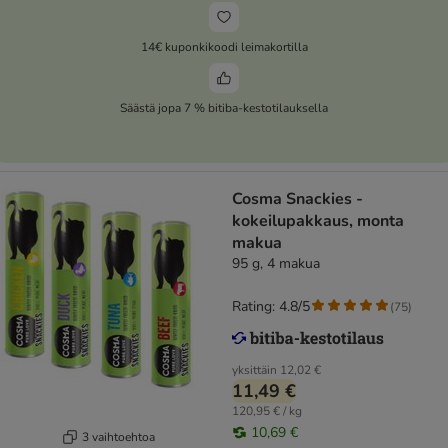
14€ kuponkikoodi leimakortilla
Säästä jopa 7 % bitiba-kestotilauksella
Cosma Snackies -
kokeilupakkaus, monta
makua
95 g, 4 makua
Rating: 4.8/5
(
75
)
yksittäin
12,02 €
11,49 €
120,95 € / kg
10,69 €
3 vaihtoehtoa