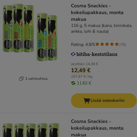
Cosma Snackies -
kokeilupakkaus, monta
makua
116 g, 5 makua (kana, tonnikala,
ankka, lohi & nauta)
Rating: 4.8/5
(
75
)
yksittäin
14,48 €
12,49 €
107,67 € / kg
3 vaihtoehtoa
11,62 €
Lisää ostoskoriin
Cosma Snackies -
kokeilupakkaus, monta
makua