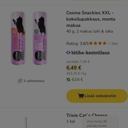
Cosma Snackies XXL -
kokeilupakkaus, monta
makua
40 g, 2 makua: lohi & siika
Rating: 3.8/5
(
94
)
yksittäin
7,45 €
6,49 €
162,25 € / kg
6,04 €
3 vaihtoehtoa
Lisää ostoskoriin
Trixie Cat´s Cheese
1 kpl
Alin hinta 30
päivää ennen