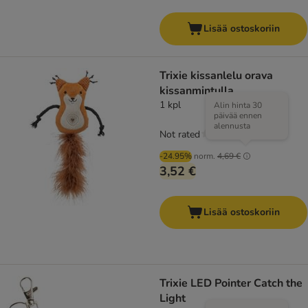
Lisää ostoskoriin
Trixie kissanlelu orava
kissanmintulla
1 kpl
Alin hinta 30
päivää ennen
alennusta
Not rated
-24.95%
norm.
4,69 €
3,52 €
Lisää ostoskoriin
Trixie LED Pointer Catch the
Light