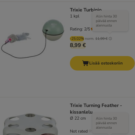
Trixie Turbinio
1 kpl
Alin hinta 30
päivää ennen
alennusta
Rating: 2/5
(
2
)
-25.02%
norm.
11,99 €
8,99 €
Lisää ostoskoriin
Trixie Turning Feather -
kissanlelu
Ø 22 cm
Alin hinta 30
päivää ennen
alennusta
Not rated