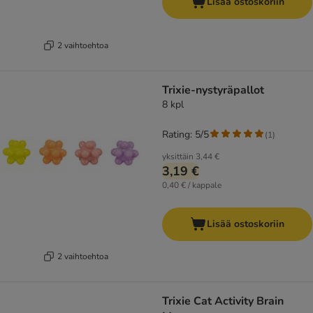
Lisää ostoskoriin
2 vaihtoehtoa
Trixie-nystyräpallot
8 kpl
Rating: 5/5
(
1
)
yksittäin
3,44 €
3,19 €
0,40 € / kappale
Lisää ostoskoriin
2 vaihtoehtoa
Trixie Cat Activity Brain