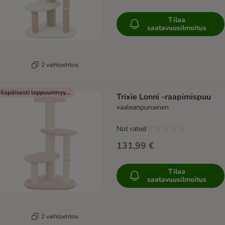
Tilaa
saatavuusilmoitus
2 vaihtoehtoa
Tilapäisesti loppuunmyyty
Trixie Lonni -raapimispuu
vaaleanpunainen
Not rated
131,99 €
Tilaa
saatavuusilmoitus
2 vaihtoehtoa