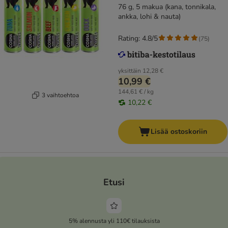
76 g, 5 makua (kana, tonnikala,
ankka, lohi & nauta)
Rating: 4.8/5
(
75
)
yksittäin
12,28 €
10,99 €
144,61 € / kg
3 vaihtoehtoa
10,22 €
Lisää ostoskoriin
Etusi
5% alennusta yli 110€ tilauksista