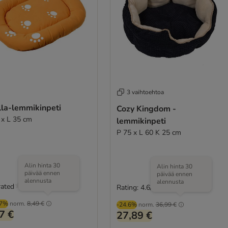
3 vaihtoehtoa
lla-lemmikinpeti
Cozy Kingdom -
 x L 35 cm
lemmikinpeti
P 75 x L 60 K 25 cm
Alin hinta 30
Alin hinta 30
päivää ennen
päivää ennen
alennusta
alennusta
rated
Rating: 4.6/5
(
259
)
97%
norm.
8,49 €
-24.6%
norm.
36,99 €
7 €
27,89 €