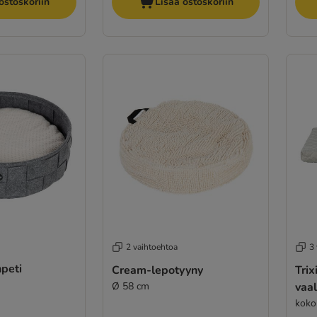
ostoskoriin
Lisää ostoskoriin
2 vaihtoehtoa
3
peti
Cream-lepotyyny
Trix
Ø 58 cm
vaa
koko