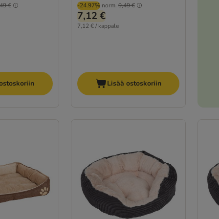
49 €
-24.97%
norm.
9,49 €
7,12 €
7,12 € / kappale
ostoskoriin
Lisää ostoskoriin