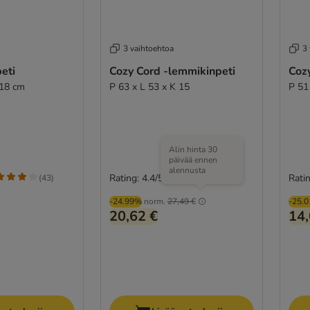
3 vaihtoehtoa
3
eti
Cozy Cord -lemmikinpeti
Coz
 18 cm
P 63 x L 53 x K 15
P 51
Alin hinta 30
päivää ennen
alennusta
Rating: 4.4/5
Ratin
(
43
)
(
52
)
-24.99%
norm.
27,49 €
-25.
20,62 €
14,