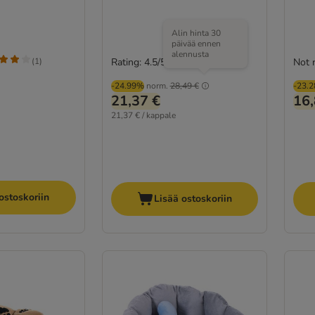
Alin hinta 30
päivää ennen
alennusta
(
1
)
Rating: 4.5/5
Not 
(
175
)
-24.99%
norm.
28,49 €
-23.
21,37 €
16,
21,37 € / kappale
ostoskoriin
Lisää ostoskoriin