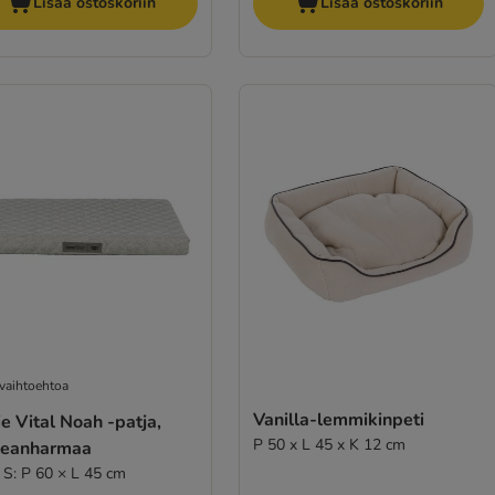
Lisää ostoskoriin
Lisää ostoskoriin
 vaihtoehtoa
Vanilla-lemmikinpeti
ie Vital Noah -patja,
P 50 x L 45 x K 12 cm
leanharmaa
 S: P 60 × L 45 cm