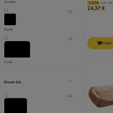
Cosma
-24.99%
norm.
32,
24,37 €
(
1
)
Kerbl
(
3
)
Lisää 
Lisää
Modern Living
(
2
)
Kissan ikä
(
14
)