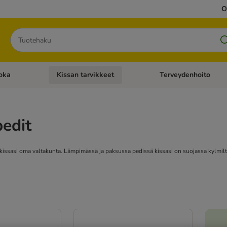
O
Hae
oka
Kissan tarvikkeet
Terveydenhoito
iavalikko: Koiran tarvikkeet
Avaa kategoriavalikko: Kissanruoka
Avaa kategoriavalikko: K
edit
kissasi oma valtakunta. Lämpimässä ja paksussa pedissä kissasi on suojassa kylmiltä 