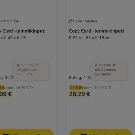
 vaihtoehtoa
3 vaihtoehtoa
y Cord -lemmikinpeti
Cozy Cord -lemmikinpeti
 x L 43 x K 15
P 81 x L 63 x K 18 cm
Alin hinta 30
Alin hinta 30
päivää ennen
päivää ennen
alennusta
alennusta
g: 4.4/5
Rating: 4.4/5
(
52
)
(
52
)
01%
norm.
18,79 €
-24.54%
norm.
37,49 €
09 €
28,29 €