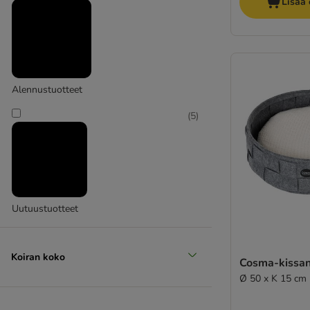
Lisää 
Alennustuotteet
(
5
)
Uutuustuotteet
Koiran koko
Cosma-kissan
Ø 50 x K 15 cm