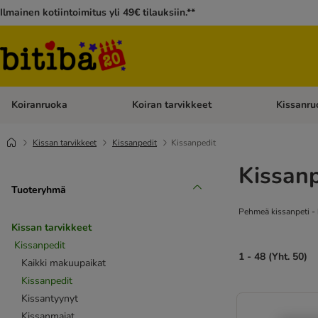
Ilmainen kotiintoimitus yli 49€ tilauksiin.**
Koiranruoka
Koiran tarvikkeet
Kissanru
Avaa kategoriavalikko: Koiranruoka
Avaa kategor
Kissan tarvikkeet
Kissanpedit
Kissanpedit
Kissanp
Tuoteryhmä
Pehmeä kissanpeti - 
Kissan tarvikkeet
Kissanpedit
1 - 48 (Yht. 50)
Kaikki makuupaikat
Kissanpedit
Kissantyynyt
Kissanmajat