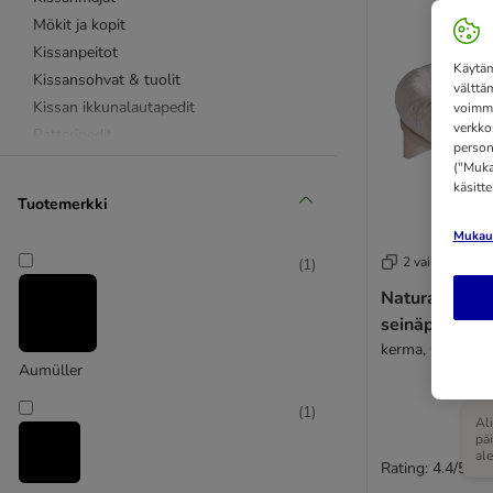
Mökit ja kopit
Kissanpeitot
Käytäm
Kissansohvat & tuolit
välttä
Kissan ikkunalautapedit
voimme
verkko
Patteripedit
person
Kissojen seinäpedit
("Mukau
käsitt
Lämpötyynyt ja -matot
Tuotemerkki
Mukaut
2 vaihtoehtoa
(
1
)
Natural Parad
seinäpeti
kerma, Ø 48 cm
Aumüller
(
1
)
Al
pä
al
Rating: 4.4/5