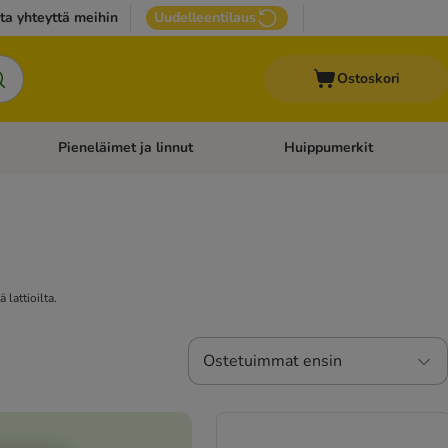
ta yhteyttä meihin
Uudelleentilaus
Ostoskori
Pieneläimet ja linnut
Huippumerkit
issan tarvikkeet
Avaa kategoriavalikko: Terveydenhoito
Avaa kategoriavalikko: Pienel
lattioilta.
Ostetuimmat ensin