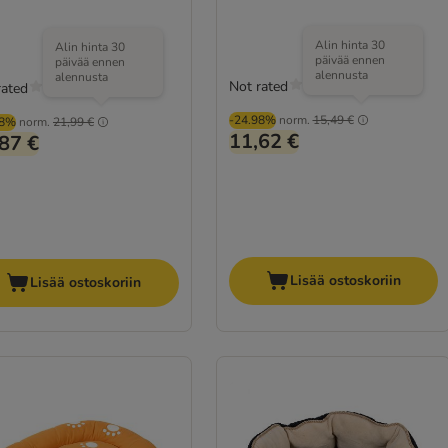
Alin hinta 30
Alin hinta 30
päivää ennen
päivää ennen
alennusta
alennusta
Not rated
rated
-24.98%
norm.
15,49 €
28%
norm.
21,99 €
11,62 €
87 €
Lisää ostoskoriin
Lisää ostoskoriin