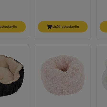
ostoskoriin
Lisää ostoskoriin