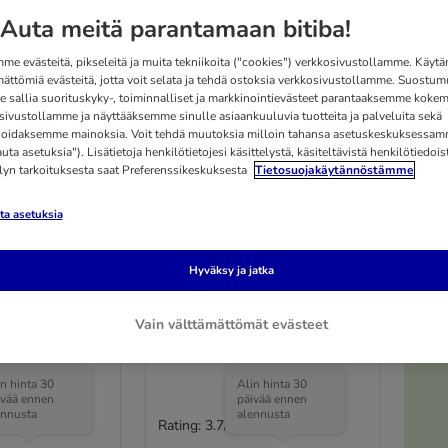
Auta meitä parantamaan bitiba!
me evästeitä, pikseleitä ja muita tekniikoita ("cookies") verkkosivustollamme. Käy
mättömiä evästeitä, jotta voit selata ja tehdä ostoksia verkkosivustollamme. Suostum
 sallia suorituskyky-, toiminnalliset ja markkinointievästeet parantaaksemme kokem
sivustollamme ja näyttääksemme sinulle asiaankuuluvia tuotteita ja palveluita sekä
oidaksemme mainoksia. Voit tehdä muutoksia milloin tahansa asetuskeskuksessa
ta asetuksia"). Lisätietoja henkilötietojesi käsittelystä, käsiteltävistä henkilötiedoist
elyn tarkoituksesta saat Preferenssikeskuksesta
Tietosuojakäytännöstämme
a asetuksia
2 vaihtoehtoa
ise Dahlia -
Basic pehmopeti
Hyväksy ja jatka
P 54 x L 48 x K 11 cm
Vain välttämättömät evästeet
in hinta 30
Alin hinta 30
ivää ennen
päivää ennen
ennusta
alennusta
Rating: 3.7/5
(
112
)
(
43
)