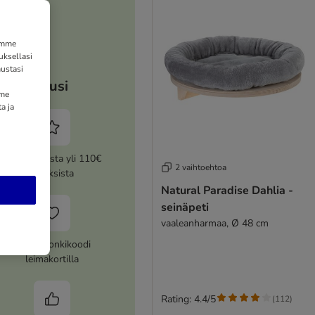
tämme
uksellasi
ustasi
Etusi
mme
a ja
5% alennusta yli 110€
2 vaihtoehtoa
tilauksista
Natural Paradise Dahlia -
seinäpeti
vaaleanharmaa, Ø 48 cm
14€ kuponkikoodi
leimakortilla
Rating: 4.4/5
(
112
)