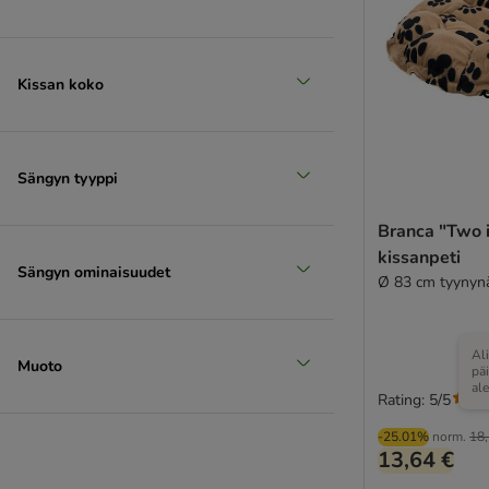
Kissan koko
Sängyn tyyppi
Branca "Two 
kissanpeti
Sängyn ominaisuudet
Ø 83 cm tyynyn
Al
Muoto
pä
al
Rating: 5/5
-25.01%
norm.
18,
13,64 €