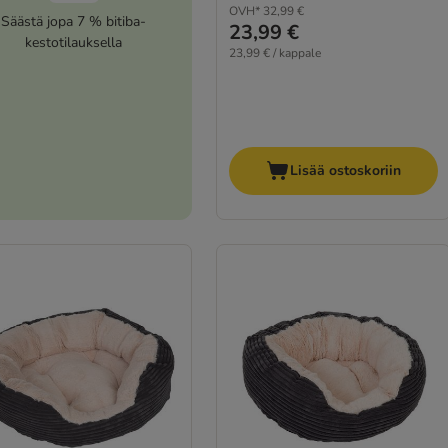
OVH*
32,99 €
Säästä jopa 7 % bitiba-
23,99 €
kestotilauksella
23,99 € / kappale
Lisää ostoskoriin