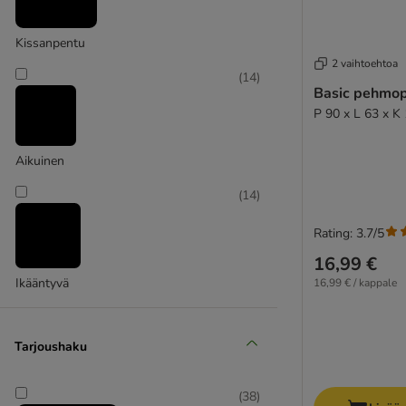
Natural Paradise
Kissanpentu
(
3
)
2 vaihtoehtoa
(
14
)
Basic pehmop
TIAKI
P 90 x L 63 x K
Aikuinen
(
14
)
Rating: 3.7/5
16,99 €
Ikääntyvä
16,99 € / kappale
Tarjoushaku
(
38
)