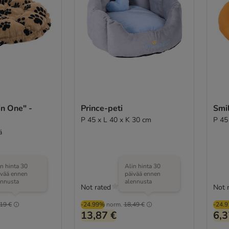
in One" -
Prince-peti
Smi
P 45 x L 40 x K 30 cm
P 45
ä
in hinta 30
Alin hinta 30
ivää ennen
päivää ennen
ennusta
alennusta
Not rated
Not 
(
1
)
19 €
-24.99%
norm.
18,49 €
-24.
13,87 €
6,3