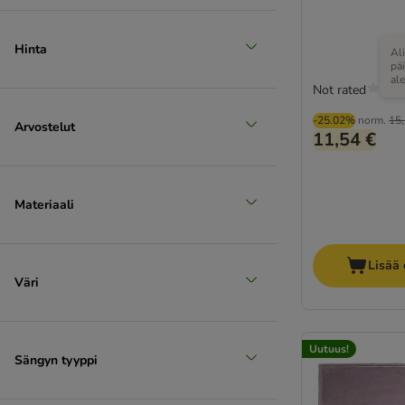
Hinta
Al
pä
al
Not rated
-25.02%
norm.
15,
Arvostelut
11,54 €
Materiaali
Lisää 
Väri
Uutuus!
Sängyn tyyppi