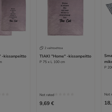
2 vaihtoehtoa
Sma
 -kissanpeitto
TIAKI "Home" -kissanpeitto
mikr
cm
P 75 x L 100 cm
P 20
Not 
Not rated
18,
9,69 €