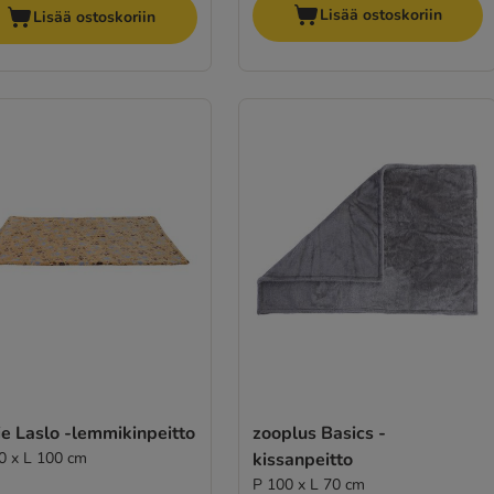
Lisää ostoskoriin
Lisää ostoskoriin
ie Laslo -lemmikinpeitto
zooplus Basics -
0 x L 100 cm
kissanpeitto
P 100 x L 70 cm