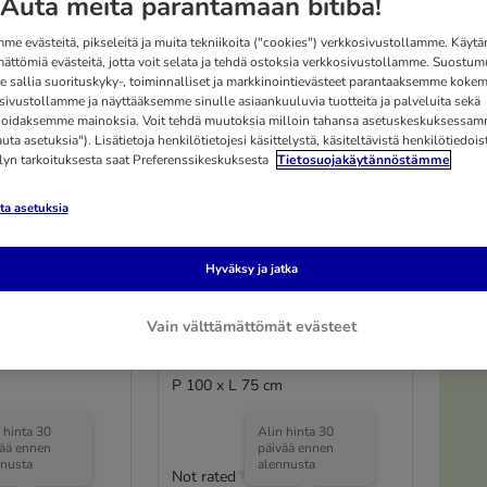
Auta meitä parantamaan bitiba!
me evästeitä, pikseleitä ja muita tekniikoita ("cookies") verkkosivustollamme. Käy
mättömiä evästeitä, jotta voit selata ja tehdä ostoksia verkkosivustollamme. Suostum
 sallia suorituskyky-, toiminnalliset ja markkinointievästeet parantaaksemme kokem
sivustollamme ja näyttääksemme sinulle asiaankuuluvia tuotteita ja palveluita sekä
oidaksemme mainoksia. Voit tehdä muutoksia milloin tahansa asetuskeskuksessa
ta asetuksia"). Lisätietoja henkilötietojesi käsittelystä, käsiteltävistä henkilötiedoist
elyn tarkoituksesta saat Preferenssikeskuksesta
Tietosuojakäytännöstämme
a asetuksia
Hyväksy ja jatka
eitto -
Smartpet Pawzzz -
Vain välttämättömät evästeet
aa
mikrokuitupeitto,
 (vaaleanharmaa)
kerma/beige, S
P 100 x L 75 cm
 hinta 30
Alin hinta 30
vää ennen
päivää ennen
nnusta
alennusta
Not rated