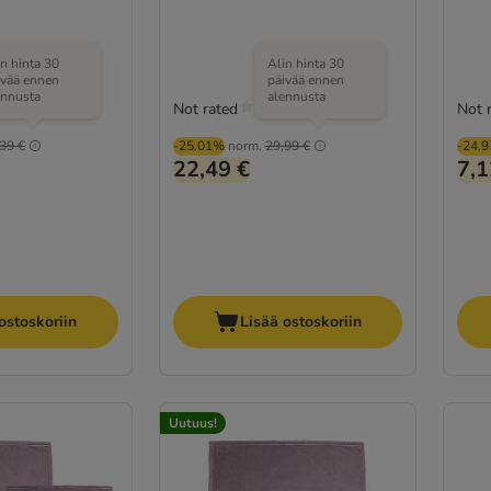
in hinta 30
Alin hinta 30
ivää ennen
päivää ennen
ennusta
alennusta
Not rated
Not 
39 €
-25.01%
norm.
29,99 €
-24.
22,49 €
7,1
ostoskoriin
Lisää ostoskoriin
Uutuus!