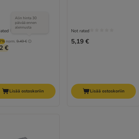
Alin hinta 30
päivää ennen
alennusta
rated
Not rated
5,19 €
97%
norm.
9,49 €
2 €
Lisää ostoskoriin
Lisää ostoskoriin