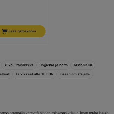
Lisää ostoskoriin
Ulkoilutarvikkeet
Hygienia ja hoito
Kissanlelut
llerit
Tarvikkeet alle 10 EUR
Kissan omistajalle
tahansa ottamalla yhteyttä bitiban asiakaspalveluun ilman muita kuluja