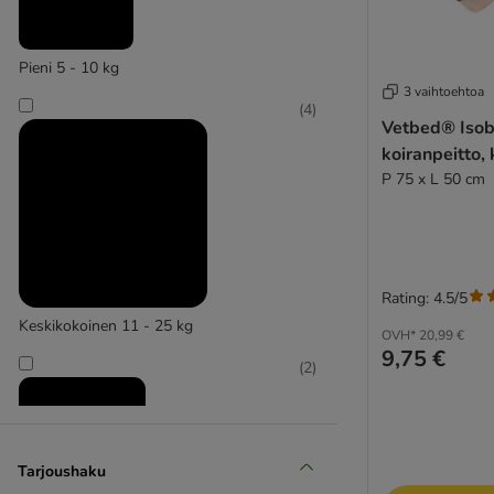
Pieni 5 - 10 kg
3 vaihtoehtoa
(
4
)
Vetbed® Isob
Zooplus Basics
koiranpeitto,
P 75 x L 50 cm
Rating: 4.5/5
Keskikokoinen 11 - 25 kg
OVH*
20,99 €
9,75 €
(
2
)
Tarjoushaku