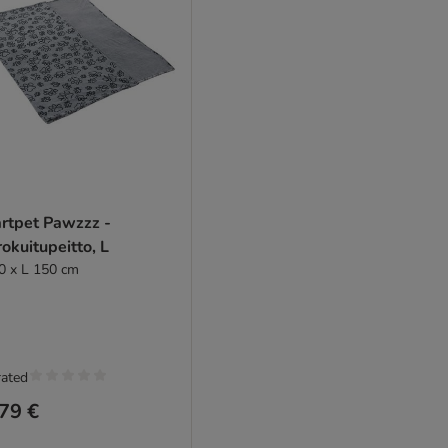
rtpet Pawzzz -
okuitupeitto, L
0 x L 150 cm
rated
79 €