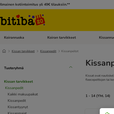
Ilmainen kotiintoimitus yli 49€ tilauksiin.**
Koiranruoka
Koiran tarvikkeet
Kissanru
Avaa kategoriavalikko: Koiranruoka
Avaa kategor
Kissan tarvikkeet
Kissanpedit
Kissanpeitot
Kissanp
Tuoteryhmä
Kissat ovat nautiskel
fleecepeittojen tai k
Kissan tarvikkeet
Kissanpedit
Kaikki makuupaikat
1 - 14 (Yht. 14)
Kissanpedit
Kissantyynyt
Kissanmajat