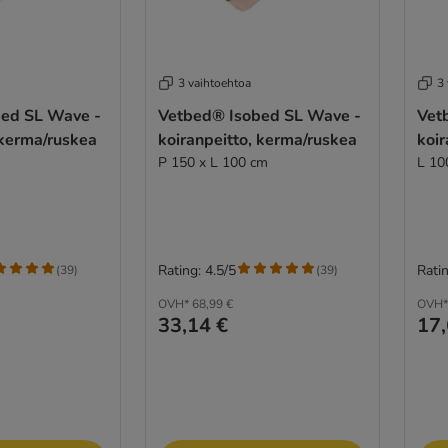
3 vaihtoehtoa
3
ed SL Wave -
Vetbed® Isobed SL Wave -
Vet
 kerma/ruskea
koiranpeitto, kerma/ruskea
koir
P 150 x L 100 cm
L 10
Rating: 4.5/5
Ratin
(
39
)
(
39
)
OVH*
68,99 €
OVH*
33,14 €
17,