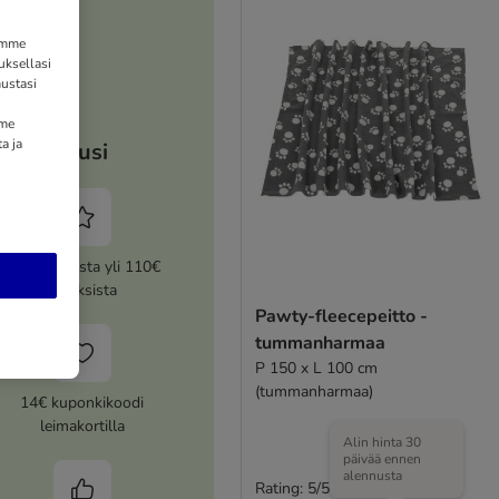
tämme
uksellasi
ustasi
mme
a ja
Etusi
5% alennusta yli 110€
tilauksista
Pawty-fleecepeitto -
tummanharmaa
P 150 x L 100 cm
(tummanharmaa)
14€ kuponkikoodi
leimakortilla
Alin hinta 30
päivää ennen
alennusta
Rating: 5/5
(
1
)