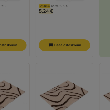
9 €
-25.04%
norm.
6,99 €
5,24 €
ostoskoriin
Lisää ostoskoriin