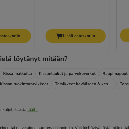
ostoskoriin
Lisää ostoskoriin
ielä löytänyt mitään?
Kissa matkoilla
Kissanluukut ja parvekeverkot
Raapimapuut
Kissan ruokintatarvikkeet
Tarvikkeet kevääseen & kesään
Topse
iinkuljetuksesta
täältä.
eiden tai palveluiden suoramarkkinointiin. Voit kieltäytyä tästä milloin 