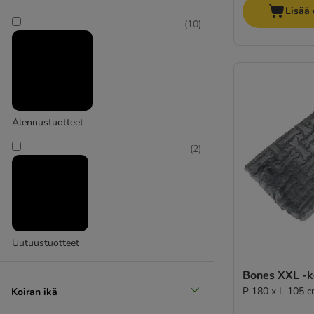
Lisää 
Suuri 26 - 44 kg
(
10
)
(
3
)
Alennustuotteet
(
2
)
Erittäin suuri > 45 kg
Uutuustuotteet
Bones XXL -k
P 180 x L 105 
Koiran ikä