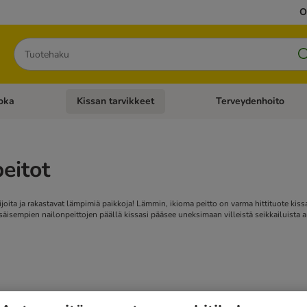
O
Hae
oka
Kissan tarvikkeet
Terveydenhoito
iavalikko: Koiran tarvikkeet
Avaa kategoriavalikko: Kissanruoka
Avaa kategoriavalikko: K
eitot
ijoita ja rakastavat lämpimiä paikkoja! Lämmin, ikioma peitto on varma hittituote kis
esäisempien nailonpeittojen päällä kissasi pääsee uneksimaan villeistä seikkailuista a