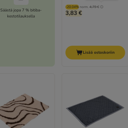
-20.04%
norm.
4,79 €
Säästä jopa 7 % bitiba-
3,83 €
kestotilauksella
Lisää ostoskoriin