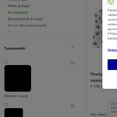
Mökit ja kopit
Käytäm
Kissanpeitot
välttä
Kissansohvat & tuolit
voimme
verkko
Kissan ikkunalautapedit
person
Patteripedit
("Mukau
Kissojen seinäpedit
käsitt
Lämpötyynyt ja -matot
Tuotemerkki
Mukaut
(
1
)
Pawty-fleecep
vaaleanharm
P 100 x L 70 cm
Modern Living
Alin
(
2
)
päi
ale
Not rated