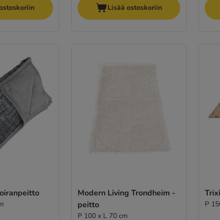
ostoskoriin
Lisää ostoskoriin
oiranpeitto
Modern Living Trondheim -
Trix
cm
peitto
P 15
P 100 x L 70 cm