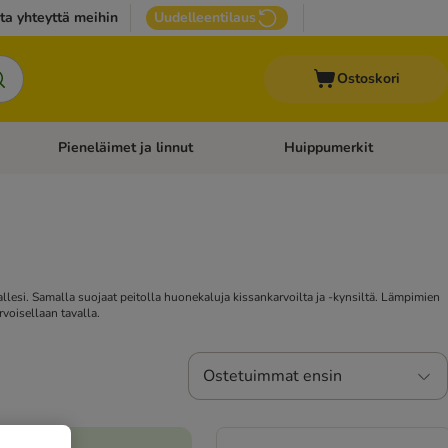
ta yhteyttä meihin
Uudelleentilaus
Ostoskori
Pieneläimet ja linnut
Huippumerkit
issan tarvikkeet
Avaa kategoriavalikko: Terveydenhoito
Avaa kategoriavalikko: Pienel
sallesi. Samalla suojaat peitolla huonekaluja kissankarvoilta ja -kynsiltä. Lämpimien
rvoisellaan tavalla.
Ostetuimmat ensin