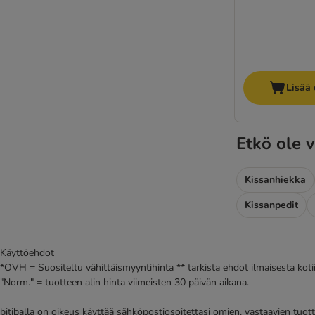
Lisää 
Etkö ole v
Kissanhiekka
Kissanpedit
Käyttöehdot
*OVH = Suositeltu vähittäismyyntihinta ** tarkista ehdot ilmaisesta kot
"Norm." = tuotteen alin hinta viimeisten 30 päivän aikana.
bitiballa on oikeus käyttää sähköpostiosoitettasi omien, vastaavien tuott