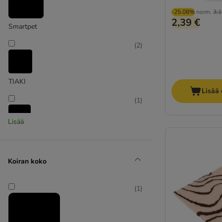
-25.08%
norm.
3,1
2,39 €
Smartpet
(
2
)
TIAKI
Lisää 
(
1
)
Lisää
Trixie
(
3
)
Koiran koko
(
1
)
Vetbed
(
1
)