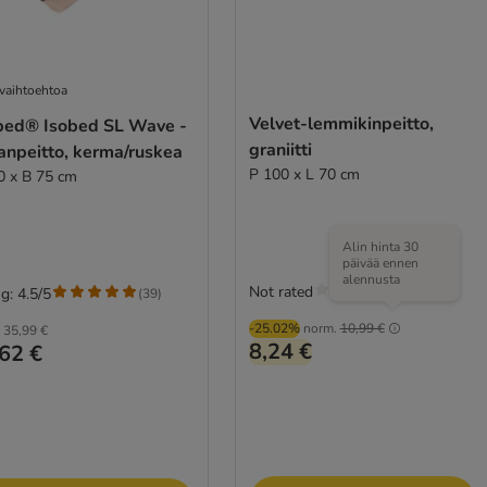
 vaihtoehtoa
Velvet-lemmikinpeitto,
bed® Isobed SL Wave -
graniitti
anpeitto, kerma/ruskea
P 100 x L 70 cm
0 x B 75 cm
Alin hinta 30
päivää ennen
alennusta
Not rated
g: 4.5/5
(
39
)
-25.02%
norm.
10,99 €
35,99 €
8,24 €
62 €