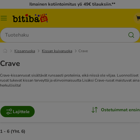
Ilmainen kotiintoimitus yli 49€ tilauksiin.**
Katalogivalikko
Hae
Kissanruoka
Kissan kuivaruoka
Crave
Crave
Crave-kissanruoat sisältävät runsaasti proteiinia, eikä niissä ole viljaa. Luonnolliset
ruoat tukevat kissan terveyttä ja elinvoimaisuutta Lisäksi Crave-ruoat maistuvat aina
herkullisilta!
Ostetuimmat ensin
Lajittele
1 - 6 (Yht. 6)