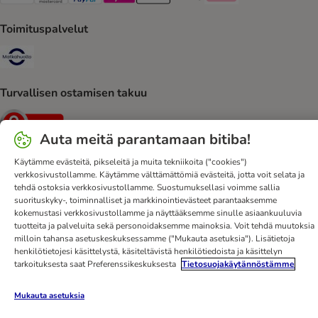
VISA Payment Method
Mastercard Payment Method
Paypal Payment Method
Paytrail Payment Method
Apple Pay Payment Method
Google Pay Payment Method
Klarna Payment Method
Toimituspalvelut
Matkahuolto Shipping Method
Turvallisen ostamisen takuu
Security
Auta meitä parantamaan bitiba!
Käytämme evästeitä, pikseleitä ja muita tekniikoita ("cookies")
verkkosivustollamme. Käytämme välttämättömiä evästeitä, jotta voit selata ja
Ota yhteyttä
Toimitusehdot
Julkaisutiedot
DSA
tehdä ostoksia verkkosivustollamme. Suostumuksellasi voimme sallia
suorituskyky-, toiminnalliset ja markkinointievästeet parantaaksemme
Tietosuoja
Uutiskirje
Toimituskulut ja -aika
Maksutavat
kokemustasi verkkosivustollamme ja näyttääksemme sinulle asiaankuuluvia
Peruuta sopimus tästä
bitiba-sovellus
Kanta-asiakasedut
tuotteita ja palveluita sekä personoidaksemme mainoksia. Voit tehdä muutoksia
milloin tahansa asetuskeskuksessamme ("Mukauta asetuksia"). Lisätietoja
Edut
Saavutettavuusseloste
henkilötietojesi käsittelystä, käsiteltävistä henkilötiedoista ja käsittelyn
tarkoituksesta saat Preferenssikeskuksesta
Tietosuojakäytännöstämme
bitiba GmbH
2026
Mukauta asetuksia