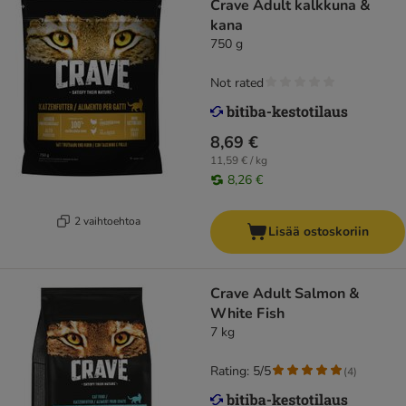
Crave Adult kalkkuna &
kana
750 g
Not rated
8,69 €
11,59 € / kg
8,26 €
2 vaihtoehtoa
Lisää ostoskoriin
Crave Adult Salmon &
White Fish
7 kg
Rating: 5/5
(
4
)