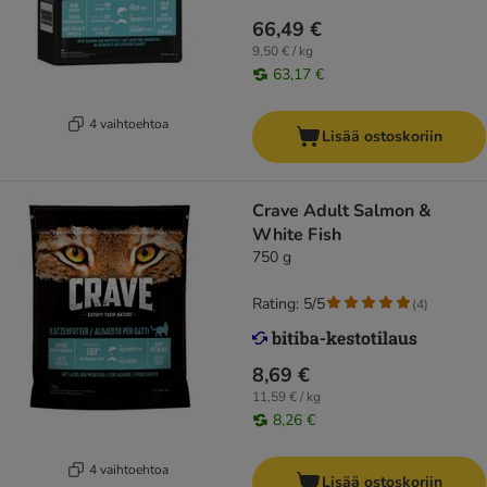
66,49 €
9,50 € / kg
63,17 €
4 vaihtoehtoa
Lisää ostoskoriin
Crave Adult Salmon &
White Fish
750 g
Rating: 5/5
(
4
)
8,69 €
11,59 € / kg
8,26 €
4 vaihtoehtoa
Lisää ostoskoriin