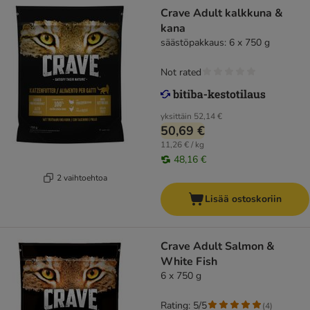
Crave Adult kalkkuna &
kana
säästöpakkaus: 6 x 750 g
Not rated
yksittäin
52,14 €
50,69 €
11,26 € / kg
48,16 €
2 vaihtoehtoa
Lisää ostoskoriin
Crave Adult Salmon &
White Fish
6 x 750 g
Rating: 5/5
(
4
)