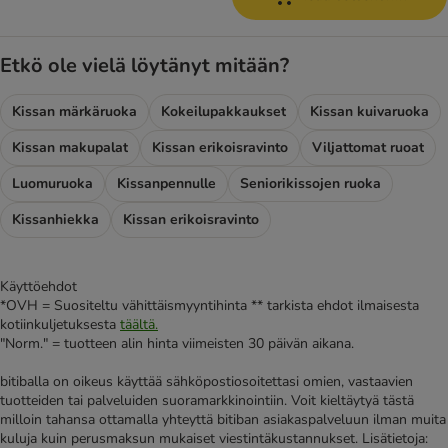
Etkö ole vielä löytänyt mitään?
Kissan märkäruoka
Kokeilupakkaukset
Kissan kuivaruoka
Kissan makupalat
Kissan erikoisravinto
Viljattomat ruoat
Luomuruoka
Kissanpennulle
Seniorikissojen ruoka
Kissanhiekka
Kissan erikoisravinto
Käyttöehdot
*OVH = Suositeltu vähittäismyyntihinta ** tarkista ehdot ilmaisesta
kotiinkuljetuksesta
täältä.
"Norm." = tuotteen alin hinta viimeisten 30 päivän aikana.
bitiballa on oikeus käyttää sähköpostiosoitettasi omien, vastaavien
tuotteiden tai palveluiden suoramarkkinointiin. Voit kieltäytyä tästä
milloin tahansa ottamalla yhteyttä bitiban asiakaspalveluun ilman muita
kuluja kuin perusmaksun mukaiset viestintäkustannukset. Lisätietoja: