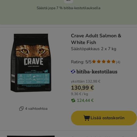
Säästä jopa 7 % bitiba-kestotilauksella
Crave Adult Salmon &
White Fish
Säästöpakkaus 2 x 7 kg
Rating: 5/5
(
4
)
yksittäin
132,98 €
130,99 €
9,36 € / kg
124,44 €
4 vaihtoehtoa
Lisää ostoskoriin