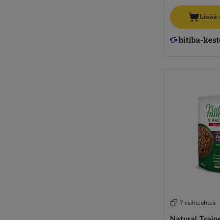
Super Benek
Thrive Complete
Lisää 
Ultima
Venandi Animal
Vitakraft Poesie
Whiskas
Wild Freedom
Yarrah Organic
Viljattomat ruoat
Kissanpennun ruoka
Seniorikissojen märkäruoka
Viljaton märkäruoka
7 vaihtoehtoa
Natural Train