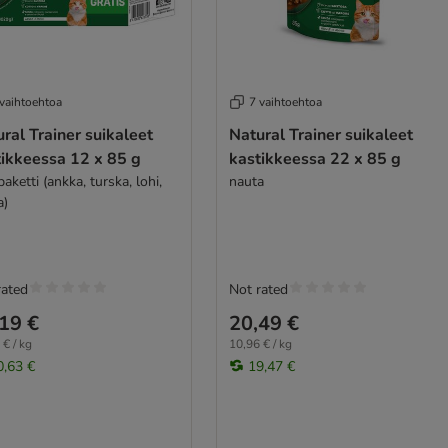
 vaihtoehtoa
7 vaihtoehtoa
ral Trainer suikaleet
Natural Trainer suikaleet
tikkeessa 12 x 85 g
kastikkeessa 22 x 85 g
aketti (ankka, turska, lohi,
nauta
a)
rated
Not rated
19 €
20,49 €
 € / kg
10,96 € / kg
0,63 €
19,47 €