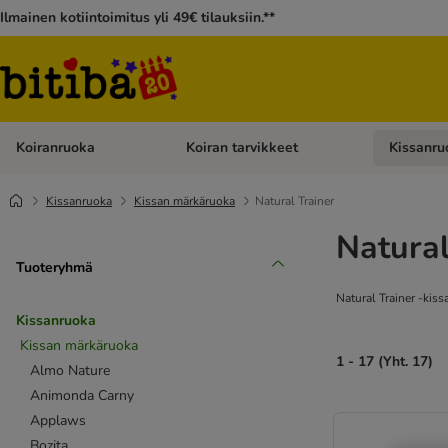
Ilmainen kotiintoimitus yli 49€ tilauksiin.**
Koiranruoka
Koiran tarvikkeet
Kissanru
Avaa kategoriavalikko: Koiranruoka
Avaa kategor
Kissanruoka
Kissan märkäruoka
Natural Trainer
Natural
Tuoteryhmä
Natural Trainer -kis
Kissanruoka
Kissan märkäruoka
1 - 17 (Yht. 17)
Almo Nature
Animonda Carny
Applaws
Bozita