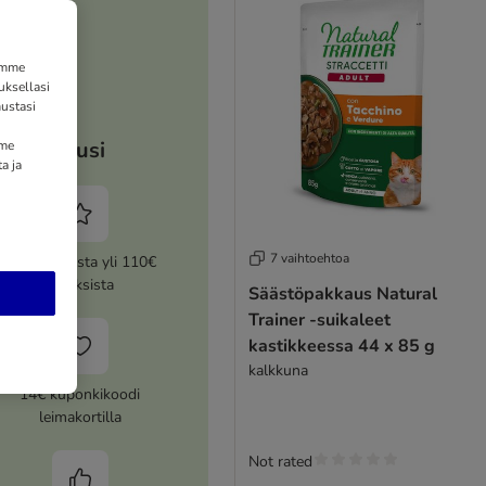
tämme
uksellasi
ustasi
Etusi
mme
a ja
7 vaihtoehtoa
5% alennusta yli 110€
tilauksista
Säästöpakkaus Natural
Trainer -suikaleet
kastikkeessa 44 x 85 g
kalkkuna
14€ kuponkikoodi
leimakortilla
Not rated