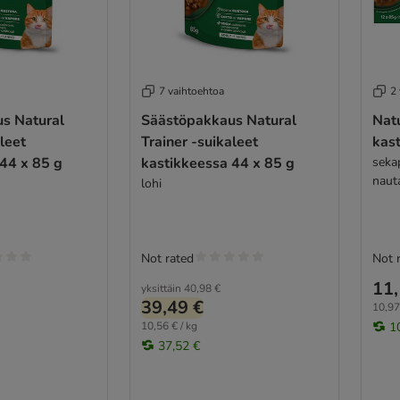
7 vaihtoehtoa
2
ral
Säästöpakkaus Natural
Natu
leet
Trainer -suikaleet
kas
44 x 85 g
kastikkeessa 44 x 85 g
sekap
naut
lohi
Not rated
Not 
11,
yksittäin
40,98 €
39,49 €
10,97
10,56 € / kg
1
37,52 €