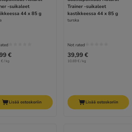
ner -suikaleet
Trainer -suikaleet
tikkeessa 44 x 85 g
kastikkeessa 44 x 85 g
a
turska
rated
Not rated
99 €
39,99 €
 € / kg
10,69 € / kg
Lisää ostoskoriin
Lisää ostoskoriin