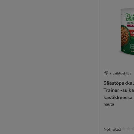
7 vaihtoehtoa
Säästöpakkaus Natu
Trainer -suika
kastikkeessa 
nauta
Not rated