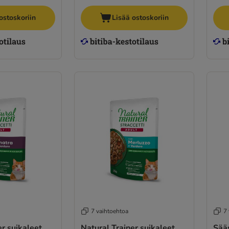
ostoskoriin
Lisää ostoskoriin
7 vaihtoehtoa
7
er suikaleet
Natural Trainer suikaleet
Sääst