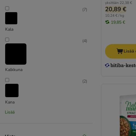
yksittäin
22,38 €
Concept for Life Veterinary Diet
20,89 €
(
7
)
Cosma Nature
10,24 € / kg
19,85 €
Encore
Kala
Feringa
Granatapet
(
4
)
Grau
Lisää 
Greenwoods
Happy Cat
Herrmanns Organic
Kalkkuna
Hill's Science Plan
(
2
)
IAMS
Integra
Josera
Kana
Kattovit
Lisää
Kitekat
(
3
)
Leonardo
Lily's Kitchen
Lohi