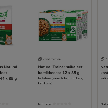
2 vaihtoehtoa
7
ral
Natural Trainer suikaleet
Natu
leet
kastikkeessa 12 x 85 g
kas
44 x 85 g
lajitelma (kana, lohi, tonnikala,
kalk
kalkkuna)
Not rated
Not 