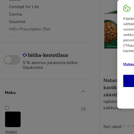
Concept for Life
Cosma
Käytäm
Gourmet
välttä
Hill's Prescription Diet
voimme
verkko
Latz
person
Miamor
("Mukau
käsitt
Porta 21
Royal Canin
5 % alennus jokaisesta bitiba-
Mukaut
Royal Canin Veterinary
tilauksesta
Sheba
Natural Train
Säästöpakkaukset
kastikkeessa 
Advance Veterinary Diets
Maku
säästöpakkau
Alpha Spirit
lajitelma (kana, l
Animonda Vom Feinsten
kalkkuna)
(
3
)
Beaphar
Carnilove
Catessy
Not rated
Ankka
catz finefood