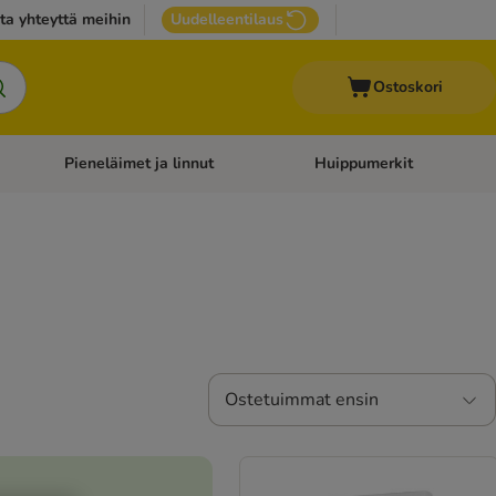
ta yhteyttä meihin
Uudelleentilaus
Ostoskori
Pieneläimet ja linnut
Huippumerkit
issan tarvikkeet
Avaa kategoriavalikko: Terveydenhoito
Avaa kategoriavalikko: Pienel
Ostetuimmat ensin