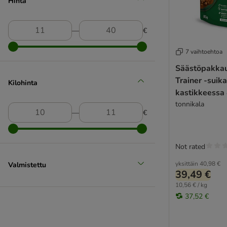
Hinta
Lucky Lou
MAC's
(
3
)
MjAMjAM
―
€
Mjau
Natural Trainer
7 vaihtoehtoa
Perfect Fit
Säästöpakkaus Natu
PrimaCat
Trainer -suika
Kilohinta
Pro Plan
kastikkeessa 
Nauta & vasikanliha
Purina ONE
tonnikala
―
€
Purina Veterinary Diets
Purizon
Rosie's Farm
Not rated
Sanabelle
yksittäin
40,98 €
Valmistettu
Schesir
39,49 €
Schmusy
10,56 € / kg
ShinyCat
37,52 €
Smilla
Specific Veterinary Diet