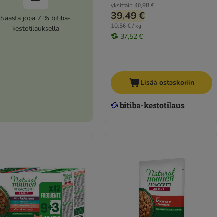
yksittäin
40,98 €
39,49 €
Säästä jopa 7 % bitiba-
10,56 € / kg
kestotilauksella
37,52 €
Lisää ostoskoriin