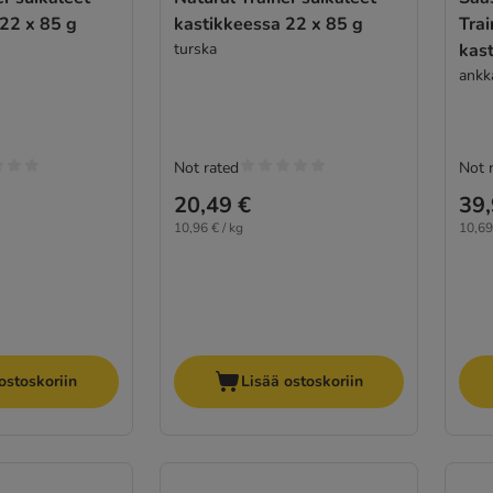
22 x 85 g
kastikkeessa 22 x 85 g
Trai
turska
kas
ankk
Not rated
Not 
20,49 €
39,
10,96 € / kg
10,69
ostoskoriin
Lisää ostoskoriin