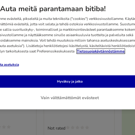
Auta meitä parantamaan bitiba!
me evästeitä, pikseleitä ja muita tekniikoita ("cookies") verkkosivustollamme. Käy
mättömiä evästeitä, jotta voit selata ja tehdä ostoksia verkkosivustollamme. Suostum
 sallia suorituskyky-, toiminnalliset ja markkinointievästeet parantaaksemme kokem
sivustollamme ja näyttääksemme sinulle asiaankuuluvia tuotteita ja palveluita sekä
oidaksemme mainoksia. Voit tehdä muutoksia milloin tahansa asetuskeskuksessa
ta asetuksia"). Lisätietoja henkilötietojesi käsittelystä, käsiteltävistä henkilötiedoist
elyn tarkoituksesta saat Preferenssikeskuksesta
Tietosuojakäytännöstämme
a asetuksia
7 vaihtoehtoa
er suikaleet
Säästöpakkaus Natural
Hyväksy ja jatka
-
Trainer -suikaleet
s 24 x 85 g
kastikkeessa 44 x 85 g
Vain välttämättömät evästeet
ohi, tonnikala,
kana
Not rated