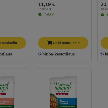
11,19 €
20,
10,97 € / kg
10,96
10,63 €
1
ostoskoriin
Lisää ostoskoriin