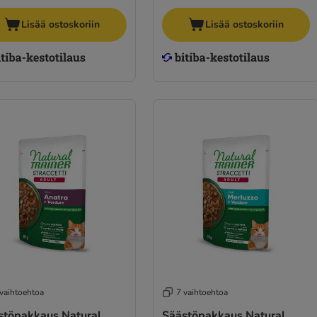
Lisää ostoskoriin
Lisää ostoskoriin
 vaihtoehtoa
7 vaihtoehtoa
öpakkaus Natural
Säästöpakkaus Natural