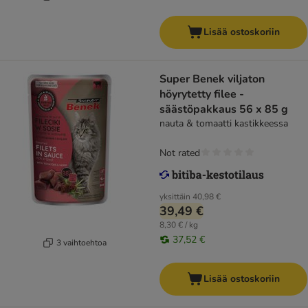
Lisää ostoskoriin
Super Benek viljaton
höyrytetty filee -
säästöpakkaus 56 x 85 g
nauta & tomaatti kastikkeessa
Not rated
yksittäin
40,98 €
39,49 €
8,30 € / kg
37,52 €
3 vaihtoehtoa
Lisää ostoskoriin