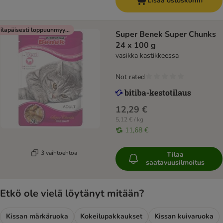
Lisää ostoskoriin
Tilapäisesti loppuunmyyty
Super Benek Super Chunks
24 x 100 g
vasikka kastikkeessa
Not rated
12,29 €
5,12 € / kg
11,68 €
3 vaihtoehtoa
Tilaa
saatavuusilmoitus
Etkö ole vielä löytänyt mitään?
Kissan märkäruoka
Kokeilupakkaukset
Kissan kuivaruoka