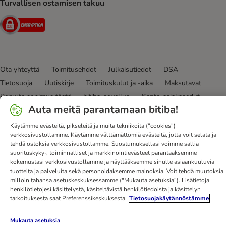
Turvallisen ostamisen takuu
Security
Ota yhteyttä
Toimitusehdot
Julkaisutiedot
DSA
Tietosuoja
Uutiskirje
Toimituskulut ja -aika
Maksutavat
Peruuta sopimus tästä
bitiba-sovellus
Kanta-asiakasedut
Auta meitä parantamaan bitiba!
Edut
Saavutettavuusseloste
Käytämme evästeitä, pikseleitä ja muita tekniikoita ("cookies")
bitiba GmbH
2026
verkkosivustollamme. Käytämme välttämättömiä evästeitä, jotta voit selata ja
tehdä ostoksia verkkosivustollamme. Suostumuksellasi voimme sallia
suorituskyky-, toiminnalliset ja markkinointievästeet parantaaksemme
kokemustasi verkkosivustollamme ja näyttääksemme sinulle asiaankuuluvia
tuotteita ja palveluita sekä personoidaksemme mainoksia. Voit tehdä muutoksia
milloin tahansa asetuskeskuksessamme ("Mukauta asetuksia"). Lisätietoja
henkilötietojesi käsittelystä, käsiteltävistä henkilötiedoista ja käsittelyn
tarkoituksesta saat Preferenssikeskuksesta
Tietosuojakäytännöstämme
Mukauta asetuksia