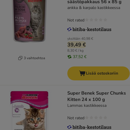
säästöpakkaus 56 x 85 g
ankka & karpalo kastikkeessa
Not rated
yksittäin
40,98 €
39,49 €
8,30 € / kg
37,52 €
3 vaihtoehtoa
Lisää ostoskoriin
Super Benek Super Chunks
Kitten 24 x 100 g
Lammas kastikkeessa
Not rated