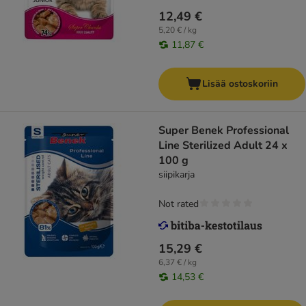
12,49 €
5,20 € / kg
11,87 €
Lisää ostoskoriin
Super Benek Professional
Line Sterilized Adult 24 x
100 g
siipikarja
Not rated
15,29 €
6,37 € / kg
14,53 €