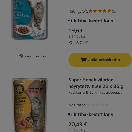
Rating: 5/5
(
1
)
19,69 €
8,27 € / kg
18,71 €
2 vaihtoehtoa
Lisää ostoskoriin
Super Benek viljaton
höyrytetty filee 28 x 85 g
kalkkuna & tyrni kastikkeessa
Not rated
20,49 €
8,61 € / kg