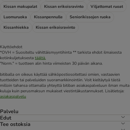
Kissan makupalat
Kissan erikoisravinto
Viljattomat ruoat
Luomuruoka
Kissanpennulle
Seniorikissojen ruoka
Kissanhiekka
Kissan erikoisravinto
Käyttöehdot
*OVH = Suositeltu vähittäismyyntihinta ** tarkista ehdot ilmaisesta
kotiinkuljetuksesta
täältä.
"Norm." = tuotteen alin hinta viimeisten 30 päivän aikana.
bitiballa on oikeus käyttää sähköpostiosoitettasi omien, vastaavien
tuotteiden tai palveluiden suoramarkkinointiin. Voit kieltäytyä tästä
milloin tahansa ottamalla yhteyttä bitiban asiakaspalveluun ilman muita
kuluja kuin perusmaksun mukaiset viestintäkustannukset. Lisätietoja:
asiakaspalvelu
Palvelu
Edut
Tee ostoksia