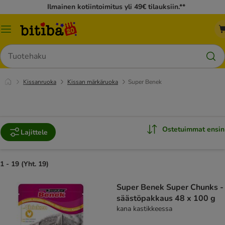
Ilmainen kotiintoimitus yli 49€ tilauksiin.**
Katalogivalikko
Hae
Kissanruoka
Kissan märkäruoka
Super Benek
Ostetuimmat ensin
Lajittele
1 - 19 (Yht. 19)
Super Benek Super Chunks -
säästöpakkaus 48 x 100 g
kana kastikkeessa