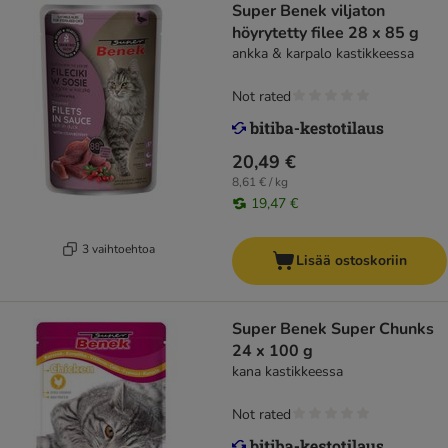
Super Benek viljaton
höyrytetty filee 28 x 85 g
ankka & karpalo kastikkeessa
Not rated
20,49 €
8,61 € / kg
19,47 €
3 vaihtoehtoa
Lisää ostoskoriin
Super Benek Super Chunks
24 x 100 g
kana kastikkeessa
Not rated