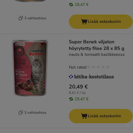
19,47 €
3 vaihtoehtoa
Lisää ostoskoriin
Super Benek viljaton
höyrytetty filee 28 x 85 g
nauta & tomaatti kastikkeessa
Not rated
20,49 €
8,61 € / kg
19,47 €
3 vaihtoehtoa
Lisää ostoskoriin