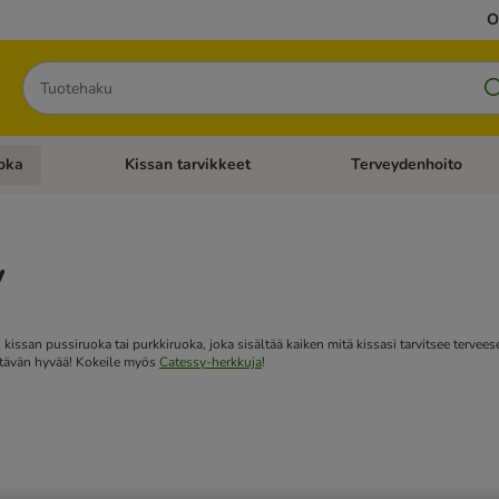
O
Hae
oka
Kissan tarvikkeet
Terveydenhoito
iavalikko: Koiran tarvikkeet
Avaa kategoriavalikko: Kissanruoka
Avaa kategoriavalikko: K
y
kissan pussiruoka tai purkkiruoka, joka sisältää kaiken mitä kissasi tarvitsee terve
tävän hyvää!
Kokeile myös
Catessy-herkkuja
!