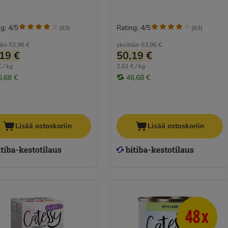
g: 4/5
Rating: 4/5
(
63
)
(
63
)
äin
53,96 €
yksittäin
53,96 €
19 €
50,19 €
 / kg
2,61 € / kg
6,68 €
46,68 €
Lisää ostoskoriin
Lisää ostoskoriin