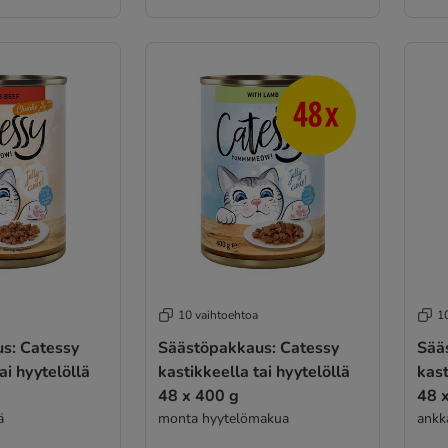
10 vaihtoehtoa
1
s: Catessy
Säästöpakkaus: Catessy
Sää
ai hyytelöllä
kastikkeella tai hyytelöllä
kast
48 x 400 g
48 
ä
monta hyytelömakua
ankk