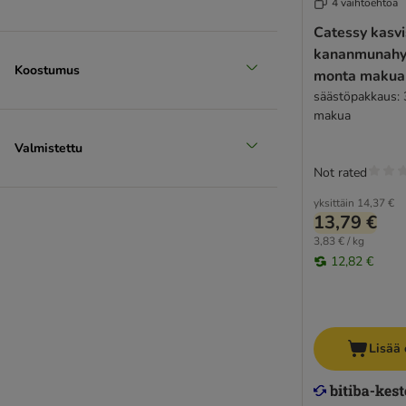
4 vaihtoehtoa
Catessy kasvi
kananmunahyy
Koostumus
monta makua
säästöpakkaus: 3
makua
Valmistettu
Not rated
yksittäin
14,37 €
13,79 €
3,83 € / kg
12,82 €
Lisää 