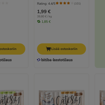
Rating: 4.4/5
(
101
)
1,99 €
39,80 € / kg
1,85 €
ostoskoriin
Lisää ostoskoriin