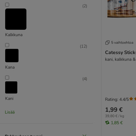
Lucky Lou
(
2
)
MAC's
MjAMjAM
Mjau
Natural Trainer
Kalkkuna
Perfect Fit
5 vaihtoehtoa
PrimaCat
(
12
)
Catessy Stick
Pro Plan
kani, kalkkuna &
Purina ONE
Kana
Purina Veterinary Diets
Purizon
(
4
)
Rosie's Farm
Sanabelle
Kani
Schesir
Rating: 4.4/5
Schmusy
1,99 €
(
7
)
Lisää
ShinyCat
39,80 € / kg
Smilla
1,85 €
Specific Veterinary Diet