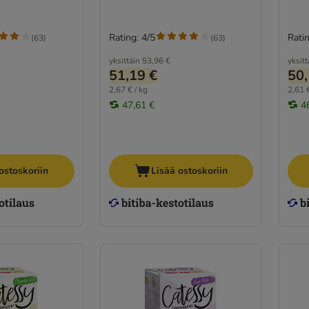
Rating: 4/5
Ratin
(
63
)
(
63
)
yksittäin
53,96 €
yksitt
51,19 €
50,
2,67 € / kg
2,61 €
47,61 €
4
ostoskoriin
Lisää ostoskoriin