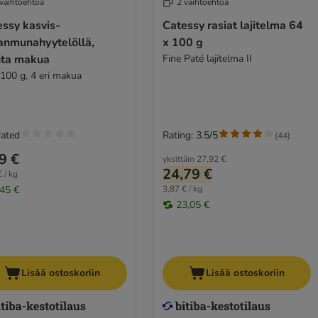
 vaihtoehtoa
2 vaihtoehtoa
ssy kasvis-
Catessy rasiat lajitelma 64
anmunahyytelöllä,
x 100 g
ta makua
Fine Paté lajitelma II
 100 g, 4 eri makua
rated
Rating: 3.5/5
(
44
)
9 €
yksittäin
27,92 €
24,79 €
 / kg
,45 €
3,87 € / kg
23,05 €
Lisää ostoskoriin
Lisää ostoskoriin