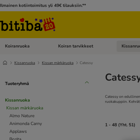
Ilmainen kotiintoimitus yli 49€ tilauksiin.**
Koiranruoka
Koiran tarvikkeet
Kissanru
Avaa kategoriavalikko: Koiranruoka
Avaa kategor
Kissanruoka
Kissan märkäruoka
Catessy
Catess
Tuoteryhmä
Catessy on edullinen 
Kissanruoka
ruokakuppiin. Kehrät
Kissan märkäruoka
Almo Nature
Animonda Carny
1 - 48 (Yht. 51)
Applaws
Bozita