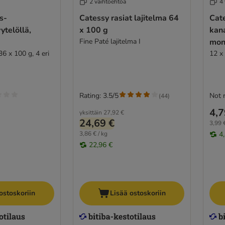
2 vaihtoehtoa
4
s-
Catessy rasiat lajitelma 64
Cate
telöllä,
x 100 g
kan
Fine Paté lajitelma I
mon
6 x 100 g, 4 eri
12 x
Rating: 3.5/5
Not 
(
44
)
4,7
yksittäin
27,92 €
24,69 €
3,99 €
3,86 € / kg
4
22,96 €
ostoskoriin
Lisää ostoskoriin