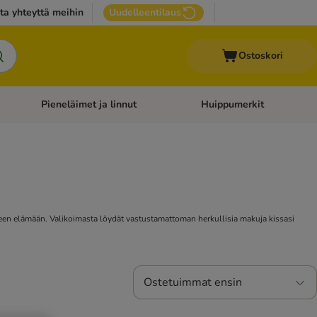
ta yhteyttä meihin
Uudelleentilaus
Ostoskori
Pieneläimet ja linnut
Huippumerkit
issan tarvikkeet
Avaa kategoriavalikko: Terveydenhoito
Avaa kategoriavalikko: Pienel
eseen elämään. Valikoimasta löydät vastustamattoman herkullisia makuja kissasi
Ostetuimmat ensin