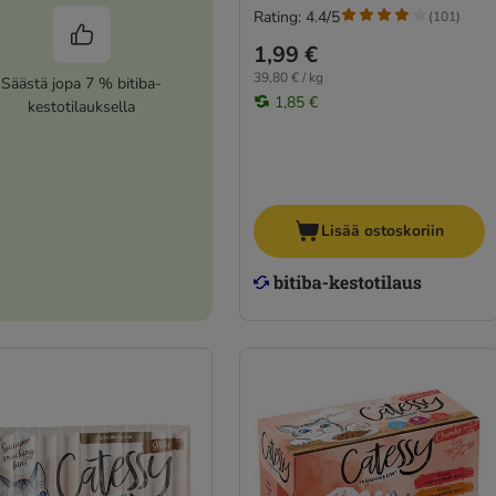
Rating: 4.4/5
(
101
)
1,99 €
39,80 € / kg
Säästä jopa 7 % bitiba-
1,85 €
kestotilauksella
Lisää ostoskoriin