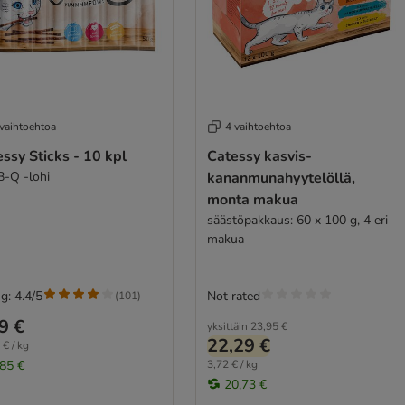
 vaihtoehtoa
4 vaihtoehtoa
ssy Sticks - 10 kpl
Catessy kasvis-
B-Q -lohi
kananmunahyytelöllä,
monta makua
säästöpakkaus: 60 x 100 g, 4 eri
makua
g: 4.4/5
Not rated
(
101
)
9 €
yksittäin
23,95 €
22,29 €
 € / kg
,85 €
3,72 € / kg
20,73 €