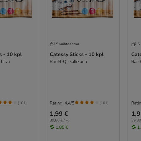
5 vaihtoehtoa
5
s - 10 kpl
Catessy Sticks - 10 kpl
Cate
 hiiva
Bar-B-Q -kalkkuna
Bar-
Rating: 4.4/5
Ratin
(
101
)
(
101
)
1,99 €
1,9
39,80 € / kg
39,80
1,85 €
1