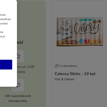
tämme
uksellasi
ustasi
mme
a ja
Etusi
5 vaihtoehtoa
5% alennusta yli 110€
tilauksista
Catessy Sticks - 10 kpl
lohi & taimen
14€ kuponkikoodi
leimakortilla