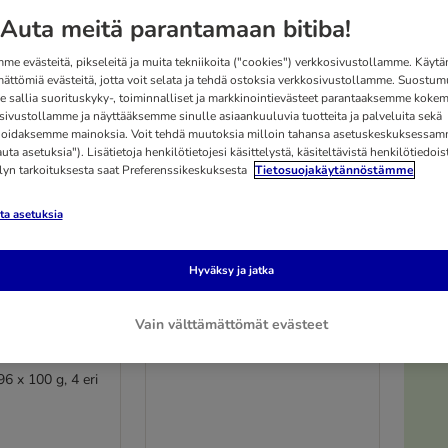
Auta meitä parantamaan bitiba!
me evästeitä, pikseleitä ja muita tekniikoita ("cookies") verkkosivustollamme. Käy
mättömiä evästeitä, jotta voit selata ja tehdä ostoksia verkkosivustollamme. Suostum
 sallia suorituskyky-, toiminnalliset ja markkinointievästeet parantaaksemme kokem
sivustollamme ja näyttääksemme sinulle asiaankuuluvia tuotteita ja palveluita sekä
oidaksemme mainoksia. Voit tehdä muutoksia milloin tahansa asetuskeskuksessa
ta asetuksia"). Lisätietoja henkilötietojesi käsittelystä, käsiteltävistä henkilötiedoist
elyn tarkoituksesta saat Preferenssikeskuksesta
Tietosuojakäytännöstämme
a asetuksia
Hyväksy ja jatka
5 vaihtoehtoa
s-
Catessy Sticks - 10 kpl
Vain välttämättömät evästeet
telöllä,
siipikarja & maksa
6 x 100 g, 4 eri