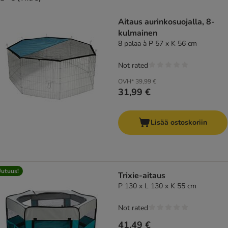
Aitaus aurinkosuojalla, 8-
kulmainen
8 palaa à P 57 x K 56 cm
Not rated
OVH*
39,99 €
31,99 €
Lisää ostoskoriin
utuus!
Trixie-aitaus
P 130 x L 130 x K 55 cm
Not rated
41,49 €