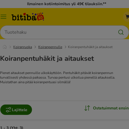
Ilmainen kotiintoimitus yli 49€ tilauksiin.**
Katalogivalikko
Hae
Koiranruoka
Koiranpennulle
Koiranpentuhäkit ja aitaukset
Koiranpentuhäkit ja aitaukset
Pienet aitaukset pennuille ulkokäyttöön. Pentuhäkit pitävät koiranpennun
turvallisesti yhdessä paikassa. Turvaa pentusi ulkoilua pienellä aitauksella.
Muistathan aina pitää koiranpentuasi silmällä!
Ostetuimmat ensin
Lajittele
1 - 3 (Yht. 3)