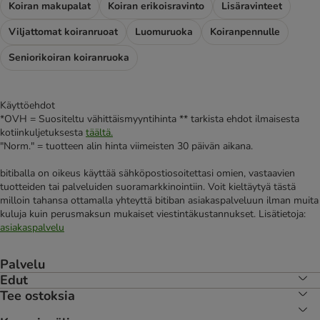
Koiran makupalat
Koiran erikoisravinto
Lisäravinteet
Viljattomat koiranruoat
Luomuruoka
Koiranpennulle
Seniorikoiran koiranruoka
Käyttöehdot
*OVH = Suositeltu vähittäismyyntihinta ** tarkista ehdot ilmaisesta
kotiinkuljetuksesta
täältä.
"Norm." = tuotteen alin hinta viimeisten 30 päivän aikana.
bitiballa on oikeus käyttää sähköpostiosoitettasi omien, vastaavien
tuotteiden tai palveluiden suoramarkkinointiin. Voit kieltäytyä tästä
milloin tahansa ottamalla yhteyttä bitiban asiakaspalveluun ilman muita
kuluja kuin perusmaksun mukaiset viestintäkustannukset. Lisätietoja:
asiakaspalvelu
Palvelu
Edut
Tee ostoksia