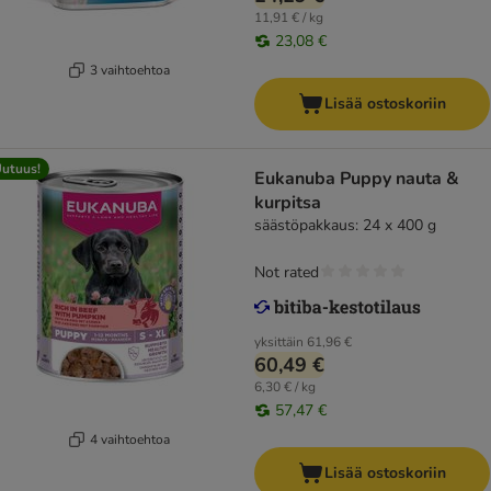
11,91 € / kg
23,08 €
3 vaihtoehtoa
Lisää ostoskoriin
utuus!
Eukanuba Puppy nauta &
kurpitsa
säästöpakkaus: 24 x 400 g
Not rated
yksittäin
61,96 €
60,49 €
6,30 € / kg
57,47 €
4 vaihtoehtoa
Lisää ostoskoriin