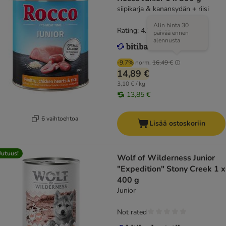
siipikarja & kanansydän + riisi
Alin hinta 30
Rating: 4.2/5
(
58
)
päivää ennen
alennusta
-9.7%
norm.
16,49 €
14,89 €
3,10 € / kg
13,85 €
6 vaihtoehtoa
Lisää ostoskoriin
utuus!
Wolf of Wilderness Junior
"Expedition" Stony Creek 1 x
400 g
Junior
Not rated