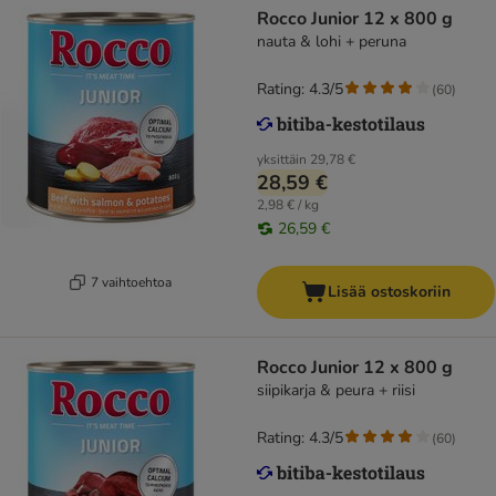
Rocco Junior 12 x 800 g
nauta & lohi + peruna
Rating: 4.3/5
(
60
)
yksittäin
29,78 €
28,59 €
2,98 € / kg
26,59 €
7 vaihtoehtoa
Lisää ostoskoriin
Rocco Junior 12 x 800 g
siipikarja & peura + riisi
Rating: 4.3/5
(
60
)