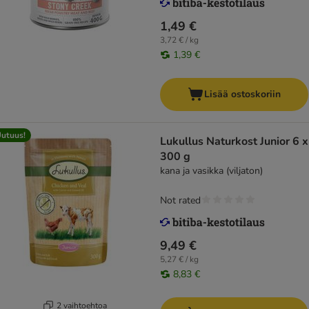
1,49 €
3,72 € / kg
1,39 €
Lisää ostoskoriin
utuus!
Lukullus Naturkost Junior 6 x
300 g
kana ja vasikka (viljaton)
Not rated
9,49 €
5,27 € / kg
8,83 €
2 vaihtoehtoa