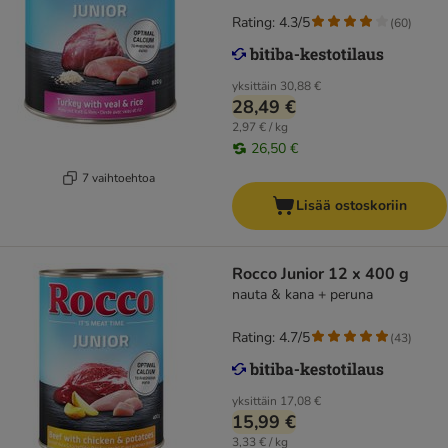
Rating: 4.3/5
(
60
)
yksittäin
30,88 €
28,49 €
2,97 € / kg
26,50 €
7 vaihtoehtoa
Lisää ostoskoriin
Rocco Junior 12 x 400 g
nauta & kana + peruna
Rating: 4.7/5
(
43
)
yksittäin
17,08 €
15,99 €
3,33 € / kg