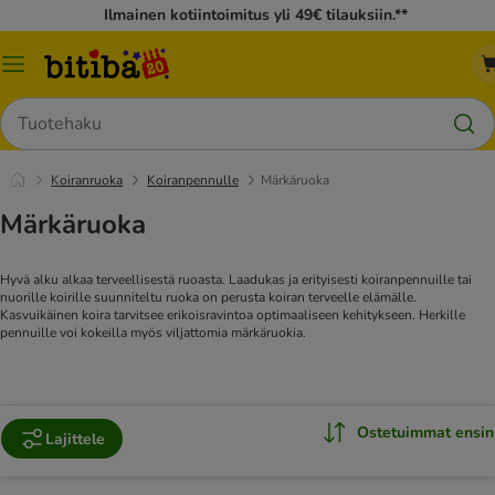
Ilmainen kotiintoimitus yli 49€ tilauksiin.**
Katalogivalikko
Hae
Koiranruoka
Koiranpennulle
Märkäruoka
Märkäruoka
Hyvä alku alkaa terveellisestä ruoasta. Laadukas ja erityisesti koiranpennuille tai
nuorille koirille suunniteltu ruoka on perusta koiran terveelle elämälle.
Kasvuikäinen koira tarvitsee erikoisravintoa optimaaliseen kehitykseen. Herkille
pennuille voi kokeilla myös viljattomia märkäruokia.
Ostetuimmat ensin
Lajittele