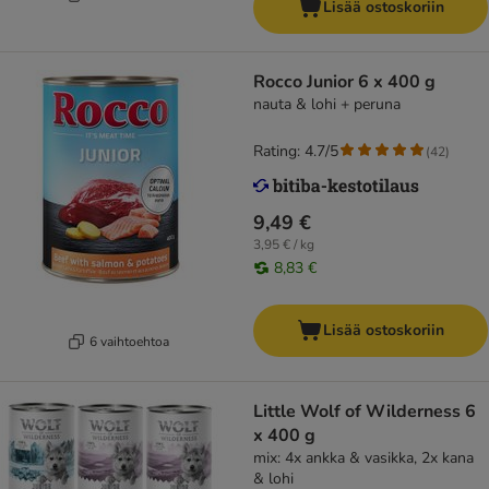
Lisää ostoskoriin
Rocco Junior 6 x 400 g
nauta & lohi + peruna
Rating: 4.7/5
(
42
)
9,49 €
3,95 € / kg
8,83 €
Lisää ostoskoriin
6 vaihtoehtoa
Little Wolf of Wilderness 6
x 400 g
mix: 4x ankka & vasikka, 2x kana
& lohi