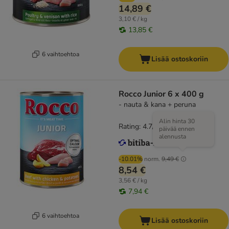
14,89 €
3,10 € / kg
13,85 €
6 vaihtoehtoa
Lisää ostoskoriin
Rocco Junior 6 x 400 g
- nauta & kana + peruna
Alin hinta 30
Rating: 4.7/5
(
42
)
päivää ennen
alennusta
-10.01%
norm.
9,49 €
8,54 €
3,56 € / kg
7,94 €
6 vaihtoehtoa
Lisää ostoskoriin