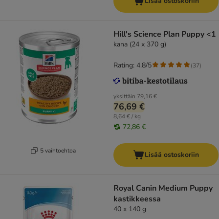
Lisää ostoskoriin
Hill's Science Plan Puppy <1
kana (24 x 370 g)
Rating: 4.8/5
(
37
)
yksittäin
79,16 €
76,69 €
8,64 € / kg
72,86 €
5 vaihtoehtoa
Lisää ostoskoriin
Royal Canin Medium Puppy
kastikkeessa
40 x 140 g