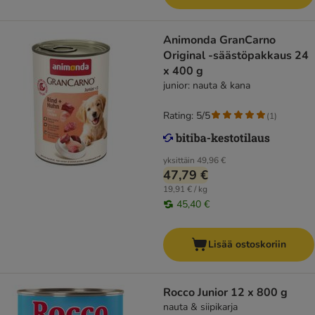
Animonda GranCarno
Original -säästöpakkaus 24
x 400 g
junior: nauta & kana
Rating: 5/5
(
1
)
yksittäin
49,96 €
47,79 €
19,91 € / kg
45,40 €
Lisää ostoskoriin
Rocco Junior 12 x 800 g
nauta & siipikarja