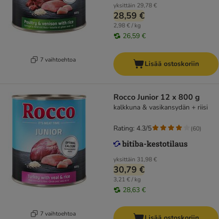
yksittäin
29,78 €
28,59 €
2,98 € / kg
26,59 €
7 vaihtoehtoa
Lisää ostoskoriin
Rocco Junior 12 x 800 g
kalkkuna & vasikansydän + riisi
Rating: 4.3/5
(
60
)
yksittäin
31,98 €
30,79 €
3,21 € / kg
28,63 €
7 vaihtoehtoa
Lisää ostoskoriin