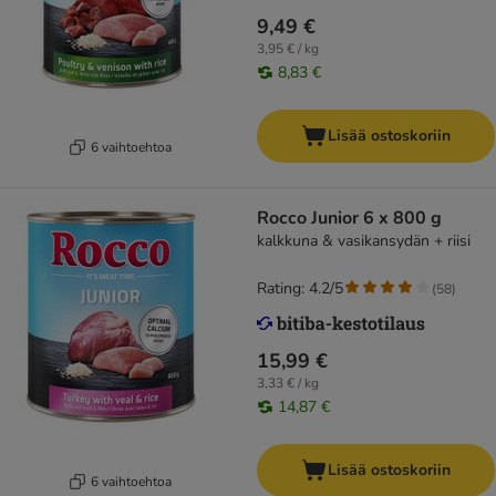
9,49 €
3,95 € / kg
8,83 €
Lisää ostoskoriin
6 vaihtoehtoa
Rocco Junior 6 x 800 g
kalkkuna & vasikansydän + riisi
Rating: 4.2/5
(
58
)
15,99 €
3,33 € / kg
14,87 €
Lisää ostoskoriin
6 vaihtoehtoa