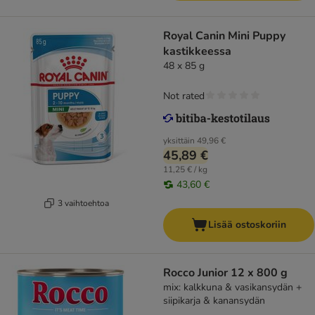
Royal Canin Mini Puppy
kastikkeessa
48 x 85 g
Not rated
yksittäin
49,96 €
45,89 €
11,25 € / kg
43,60 €
3 vaihtoehtoa
Lisää ostoskoriin
Rocco Junior 12 x 800 g
mix: kalkkuna & vasikansydän +
siipikarja & kanansydän