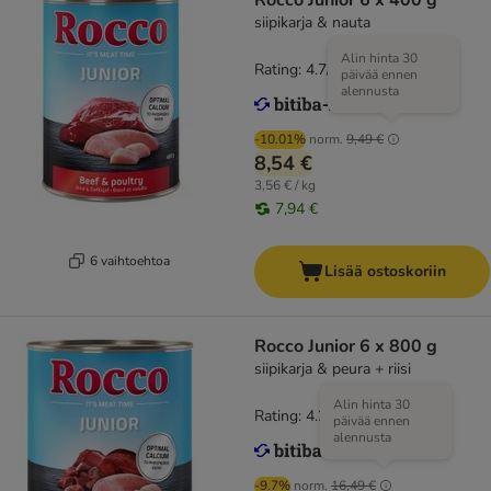
Rocco Junior 6 x 400 g
siipikarja & nauta
Alin hinta 30
Rating: 4.7/5
(
42
)
päivää ennen
alennusta
-10.01%
norm.
9,49 €
8,54 €
3,56 € / kg
7,94 €
6 vaihtoehtoa
Lisää ostoskoriin
Rocco Junior 6 x 800 g
siipikarja & peura + riisi
Alin hinta 30
Rating: 4.2/5
(
58
)
päivää ennen
alennusta
-9.7%
norm.
16,49 €