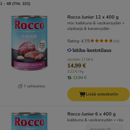
1 - 48 (Yht. 101)
Rocco Junior 12 x 400 g
mix: kalkkuna & vasikansydän +
siipikarja & kanansydän
Rating: 4.7/5
(
43
)
yksittäin
17,08 €
14,99 €
3,12 € / kg
13,94 €
7 vaihtoehtoa
Lisää ostoskoriin
Rocco Junior 6 x 400 g
kalkkuna & vasikansydän + riisi
Alin hinta 30