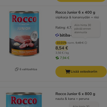
Rocco Junior 6 x 400 g
siipikarja & kanansydän + riisi
Alin hinta 30
Rating: 4.7/5
(
42
)
päivää ennen
alennusta
-10.01%
norm.
9,49 €
8,54 €
3,56 € / kg
7,94 €
6 vaihtoehtoa
Lisää ostoskoriin
Rocco Junior 6 x 800 g
nauta & kana + peruna
Alin hinta 30