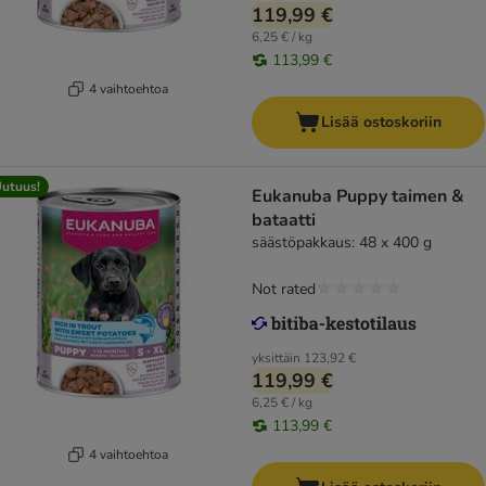
119,99 €
6,25 € / kg
113,99 €
4 vaihtoehtoa
Lisää ostoskoriin
utuus!
Eukanuba Puppy taimen &
bataatti
säästöpakkaus: 48 x 400 g
Not rated
yksittäin
123,92 €
119,99 €
6,25 € / kg
113,99 €
4 vaihtoehtoa