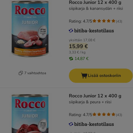
Rocco Junior 12 x 400 g
siipikarja & kanansydän + riisi
Rating: 4.7/5
(
43
)
yksittäin
17,08 €
15,99 €
3,33 € / kg
14,87 €
7 vaihtoehtoa
Lisää ostoskoriin
Rocco Junior 12 x 400 g
siipikarja & peura + riisi
Rating: 4.7/5
(
43
)