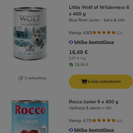
Little Wolf of Wilderness 6
x 400 g
Blue River Junior - kana & lohi
Rating: 4.8/5
(
22
)
16,49 €
6,87 € / kg
15,34 €
3 vaihtoehtoa
Lisää ostoskoriin
Rocco Junior 6 x 400 g
siipikarja & peura + riisi
Rating: 4.7/5
(
42
)