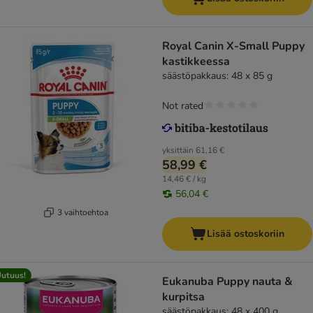
Royal Canin X-Small Puppy
kastikkeessa
säästöpakkaus: 48 x 85 g
Not rated
yksittäin
61,16 €
58,99 €
14,46 € / kg
56,04 €
3 vaihtoehtoa
Lisää ostoskoriin
utuus!
Eukanuba Puppy nauta &
kurpitsa
säästöpakkaus: 48 x 400 g