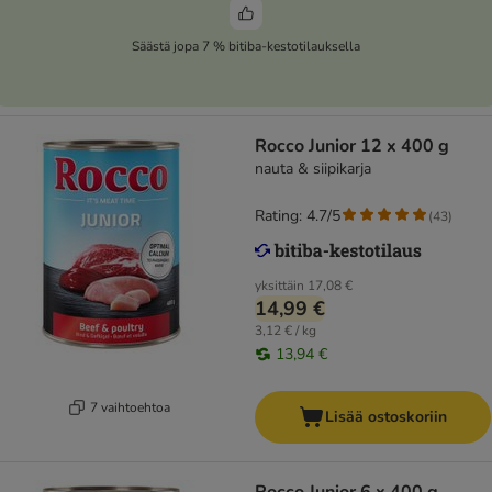
Säästä jopa 7 % bitiba-kestotilauksella
Rocco Junior 12 x 400 g
nauta & siipikarja
Rating: 4.7/5
(
43
)
yksittäin
17,08 €
14,99 €
3,12 € / kg
13,94 €
7 vaihtoehtoa
Lisää ostoskoriin