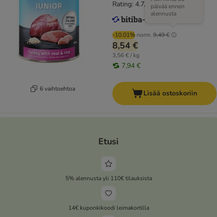
Rating: 4.7/5
(
42
)
päivää ennen
alennusta
-10.01%
norm.
9,49 €
8,54 €
3,56 € / kg
7,94 €
6 vaihtoehtoa
Lisää ostoskoriin
Etusi
5% alennusta yli 110€ tilauksista
14€ kuponkikoodi leimakortilla