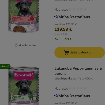
Not rated
yksittäin
123,92 €
119,99 €
6,25 € / kg
113,99 €
4 vaihtoehtoa
Lisää ostoskoriin
utuus!
Eukanuba Puppy lammas &
peruna
säästöpakkaus: 48 x 400 g
Not rated
yksittäin
123,92 €