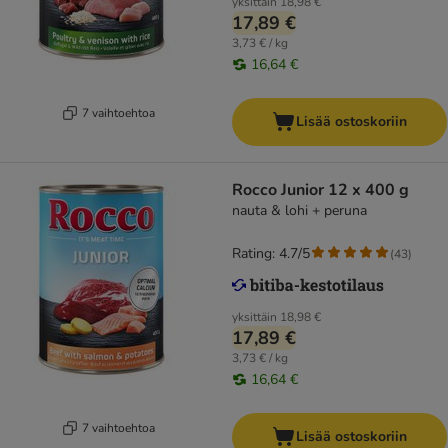
yksittäin
18,98 €
17,89 €
3,73 € / kg
16,64 €
7 vaihtoehtoa
Lisää ostoskoriin
Rocco Junior 12 x 400 g
nauta & lohi + peruna
Rating: 4.7/5
(
43
)
yksittäin
18,98 €
17,89 €
3,73 € / kg
16,64 €
7 vaihtoehtoa
Lisää ostoskoriin