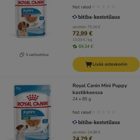
Not rated
yksittäin
75,16 €
72,99 €
13,03 € / kg
69,34 €
3 vaihtoehtoa
Lisää ostoskoriin
Royal Canin Mini Puppy
kastikkeessa
24 x 85 g
Not rated
yksittäin
24,98 €
24,29 €