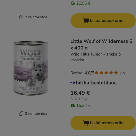
26,96 €
2 vaihtoehtoa
Lisää ostoskoriin
Little Wolf of Wilderness 6
x 400 g
Wild Hills Junior - ankka &
vasikka
Rating: 4.8/5
(
22
)
16,49 €
6,87 € / kg
15,34 €
3 vaihtoehtoa
Lisää ostoskoriin