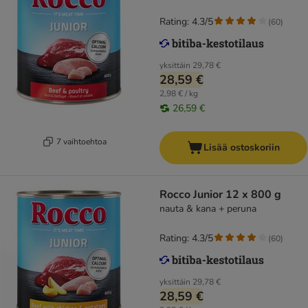
Rating: 4.3/5
(
60
)
yksittäin
29,78 €
28,59 €
2,98 € / kg
26,59 €
7 vaihtoehtoa
Lisää ostoskoriin
Rocco Junior 12 x 800 g
nauta & kana + peruna
Rating: 4.3/5
(
60
)
yksittäin
29,78 €
28,59 €