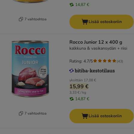
14,87 €
7 vaihtoehtoa
Lisää ostoskoriin
Rocco Junior 12 x 400 g
kalkkuna & vasikansydän + riisi
Rating: 4.7/5
(
43
)
yksittäin
17,08 €
15,99 €
3,33 € / kg
14,87 €
7 vaihtoehtoa
Lisää ostoskoriin