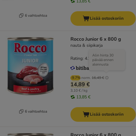
13,85 €
6 vaihtoehtoa
Lisää ostoskoriin
Rocco Junior 6 x 800 g
nauta & siipikarja
Alin hinta 30
Rating: 4.2/5
(
58
)
päivää ennen
alennusta
-9.7%
norm.
16,49 €
14,89 €
3,10 € / kg
13,85 €
6 vaihtoehtoa
Lisää ostoskoriin
Rocco Junior 6 x 800 g