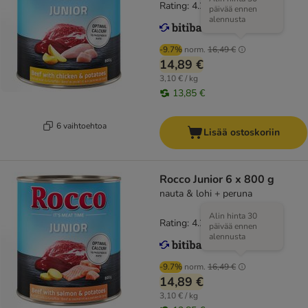
Rating: 4.2/5
(
58
)
päivää ennen
alennusta
-9.7%
norm.
16,49 €
14,89 €
3,10 € / kg
13,85 €
6 vaihtoehtoa
Lisää ostoskoriin
Rocco Junior 6 x 800 g
nauta & lohi + peruna
Alin hinta 30
Rating: 4.2/5
(
58
)
päivää ennen
alennusta
-9.7%
norm.
16,49 €
14,89 €
3,10 € / kg