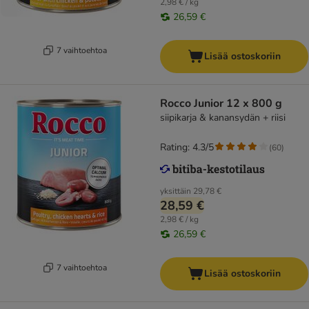
2,98 € / kg
26,59 €
7 vaihtoehtoa
Lisää ostoskoriin
Rocco Junior 12 x 800 g
siipikarja & kanansydän + riisi
Rating: 4.3/5
(
60
)
yksittäin
29,78 €
28,59 €
2,98 € / kg
26,59 €
7 vaihtoehtoa
Lisää ostoskoriin