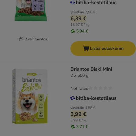
yksittäin
7,58 €
6,39 €
15,97 € / kg
5,94 €
2 vaihtoehtoa
Lisää ostoskoriin
Briantos Biski Mini
2 x 500 g
Not rated
yksittäin
4,58 €
3,99 €
3,99 € / kg
3,71 €