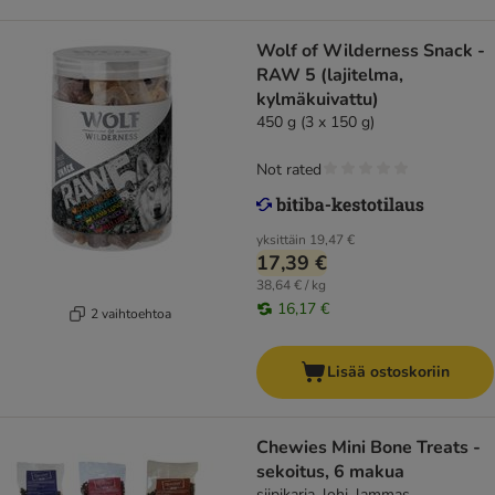
Wolf of Wilderness Snack -
RAW 5 (lajitelma,
kylmäkuivattu)
450 g (3 x 150 g)
Not rated
yksittäin
19,47 €
17,39 €
38,64 € / kg
16,17 €
2 vaihtoehtoa
Lisää ostoskoriin
Chewies Mini Bone Treats -
sekoitus, 6 makua
siipikarja, lohi, lammas,