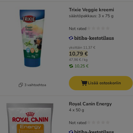
Trixie Veggie kreemi
säästöpakkaus: 3 x 75 g
Not rated
yksittäin
11,37 €
10,79 €
47,96 € / kg
10,25 €
Lisää ostoskoriin
3 vaihtoehtoa
Royal Canin Energy
4 x 50 g
Not rated