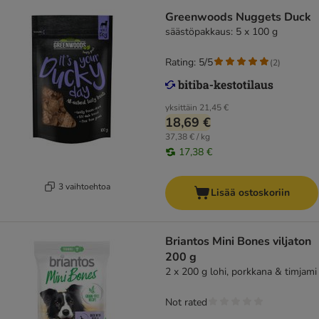
Greenwoods Nuggets Duck
säästöpakkaus: 5 x 100 g
Rating: 5/5
(
2
)
yksittäin
21,45 €
18,69 €
37,38 € / kg
17,38 €
3 vaihtoehtoa
Lisää ostoskoriin
Briantos Mini Bones viljaton
200 g
2 x 200 g lohi, porkkana & timjami
Not rated