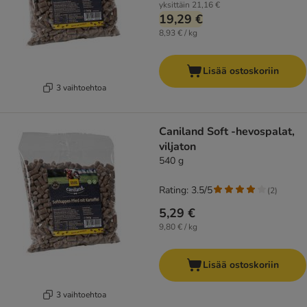
yksittäin
21,16 €
19,29 €
8,93 € / kg
Lisää ostoskoriin
3 vaihtoehtoa
Caniland Soft -hevospalat,
viljaton
540 g
Rating: 3.5/5
(
2
)
5,29 €
9,80 € / kg
Lisää ostoskoriin
3 vaihtoehtoa