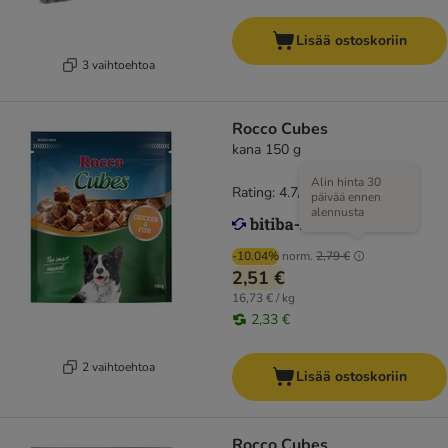
Lisää ostoskoriin
3 vaihtoehtoa
Rocco Cubes
kana 150 g
Alin hinta 30
Rating: 4.7/5
(
34
)
päivää ennen
alennusta
-10.04%
norm.
2,79 €
2,51 €
16,73 € / kg
2,33 €
2 vaihtoehtoa
Lisää ostoskoriin
Rocco Cubes