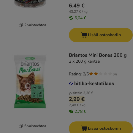
6,49 €
43,27 € / kg
6,04 €
2 vaihtoehtoa
Lisää ostoskoriin
Briantos Mini Bones 200 g
2 x 200 g karitsa
Rating: 2/5
(
4
)
yksittäin
3,38 €
2,99 €
7,48 € / kg
2,78 €
6 vaihtoehtoa
Lisää ostoskoriin