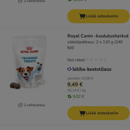
3 vaihtoehtoa
Lisää ostoskoriin
Royal Canin -koulutusherkut
säästöpakkaus: 2 x 110 g (240
kpl)
Not rated
yksittäin
10,58 €
9,49 €
43,14 € / kg
9,02 €
2 vaihtoehtoa
Lisää ostoskoriin