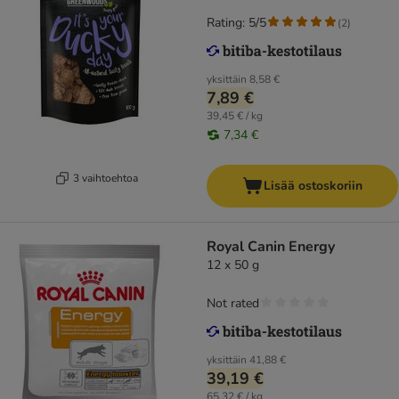
Rating: 5/5
(
2
)
yksittäin
8,58 €
7,89 €
39,45 € / kg
7,34 €
3 vaihtoehtoa
Lisää ostoskoriin
Royal Canin Energy
12 x 50 g
Not rated
yksittäin
41,88 €
39,19 €
65,32 € / kg