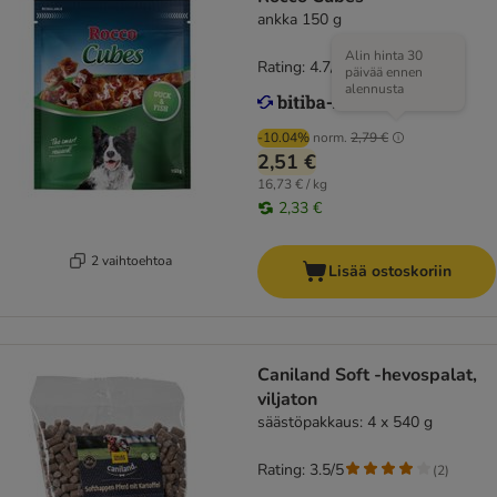
ankka 150 g
Alin hinta 30
Rating: 4.7/5
(
34
)
päivää ennen
alennusta
-10.04%
norm.
2,79 €
2,51 €
16,73 € / kg
2,33 €
2 vaihtoehtoa
Lisää ostoskoriin
Caniland Soft -hevospalat,
viljaton
säästöpakkaus: 4 x 540 g
Rating: 3.5/5
(
2
)