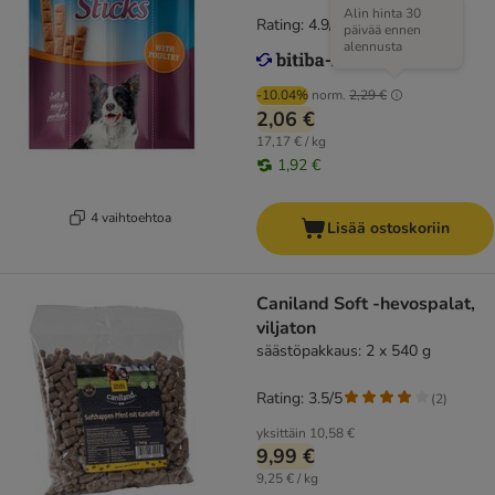
Alin hinta 30
Rating: 4.9/5
(
15
)
päivää ennen
alennusta
-10.04%
norm.
2,29 €
2,06 €
17,17 € / kg
1,92 €
4 vaihtoehtoa
Lisää ostoskoriin
Caniland Soft -hevospalat,
viljaton
säästöpakkaus: 2 x 540 g
Rating: 3.5/5
(
2
)
yksittäin
10,58 €
9,99 €
9,25 € / kg