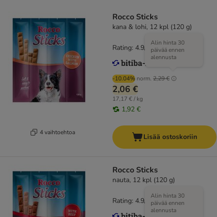
Rocco Sticks
kana & lohi, 12 kpl (120 g)
Alin hinta 30
Rating: 4.9/5
(
15
)
päivää ennen
alennusta
-10.04%
norm.
2,29 €
2,06 €
17,17 € / kg
1,92 €
4 vaihtoehtoa
Lisää ostoskoriin
Rocco Sticks
nauta, 12 kpl (120 g)
Alin hinta 30
Rating: 4.9/5
(
15
)
päivää ennen
alennusta