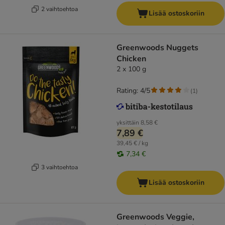
2 vaihtoehtoa
Lisää ostoskoriin
Greenwoods Nuggets
Chicken
2 x 100 g
Rating: 4/5
(
1
)
yksittäin
8,58 €
7,89 €
39,45 € / kg
7,34 €
3 vaihtoehtoa
Lisää ostoskoriin
Greenwoods Veggie,