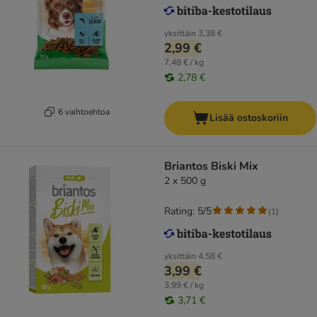
yksittäin
3,38 €
2,99 €
7,48 € / kg
2,78 €
6 vaihtoehtoa
Lisää ostoskoriin
Briantos Biski Mix
2 x 500 g
Rating: 5/5
(
1
)
yksittäin
4,58 €
3,99 €
3,99 € / kg
3,71 €