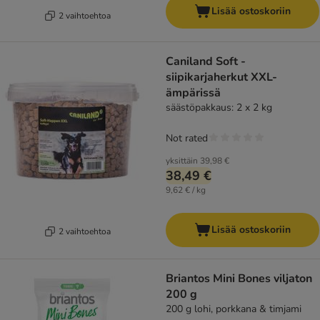
Lisää ostoskoriin
2 vaihtoehtoa
Caniland Soft -
siipikarjaherkut XXL-
ämpärissä
säästöpakkaus: 2 x 2 kg
Not rated
yksittäin
39,98 €
38,49 €
9,62 € / kg
Lisää ostoskoriin
2 vaihtoehtoa
Briantos Mini Bones viljaton
200 g
200 g lohi, porkkana & timjami