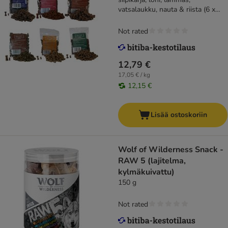
vatsalaukku, nauta & riista (6 x
125 g)
Not rated
12,79 €
17,05 € / kg
12,15 €
Lisää ostoskoriin
Wolf of Wilderness Snack -
RAW 5 (lajitelma,
kylmäkuivattu)
150 g
Not rated