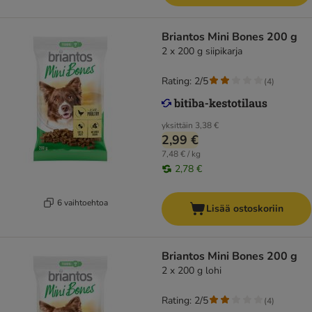
Briantos Mini Bones 200 g
2 x 200 g siipikarja
Rating: 2/5
(
4
)
yksittäin
3,38 €
2,99 €
7,48 € / kg
2,78 €
6 vaihtoehtoa
Lisää ostoskoriin
Briantos Mini Bones 200 g
2 x 200 g lohi
Rating: 2/5
(
4
)