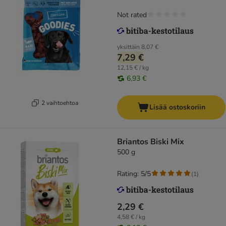
Not rated
yksittäin
8,07 €
7,29 €
12,15 € / kg
6,93 €
2 vaihtoehtoa
Lisää ostoskoriin
Briantos Biski Mix
500 g
Rating: 5/5
(
1
)
2,29 €
4,58 € / kg