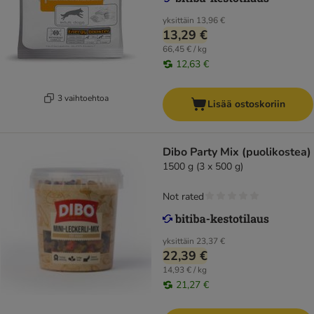
yksittäin
13,96 €
13,29 €
66,45 € / kg
12,63 €
3 vaihtoehtoa
Lisää ostoskoriin
Dibo Party Mix (puolikostea)
1500 g (3 x 500 g)
Not rated
yksittäin
23,37 €
22,39 €
14,93 € / kg
21,27 €