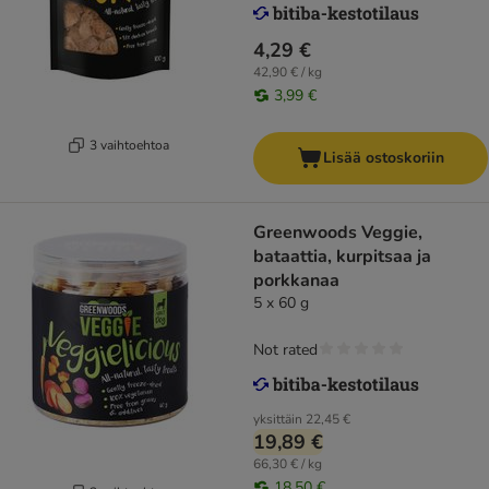
4,29 €
42,90 € / kg
3,99 €
3 vaihtoehtoa
Lisää ostoskoriin
Greenwoods Veggie,
bataattia, kurpitsaa ja
porkkanaa
5 x 60 g
Not rated
yksittäin
22,45 €
19,89 €
66,30 € / kg
18,50 €