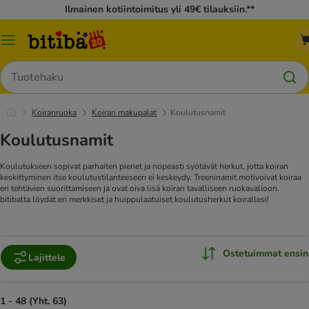
Ilmainen kotiintoimitus yli 49€ tilauksiin.**
Katalogivalikko
Hae
Koiranruoka
Koiran makupalat
Koulutusnamit
Koulutusnamit
Koulutukseen sopivat parhaiten pienet ja nopeasti syötävät herkut, jotta koiran
keskittyminen itse koulutustilanteeseen ei keskeydy. Treeninamit motivoivat koiraa
eri tehtävien suorittamiseen ja ovat oiva lisä koiran tavalliseen ruokavalioon.
bitibalta löydät eri merkkiset ja huippulaatuiset koulutusherkut koirallesi!
Ostetuimmat ensin
Lajittele
1 - 48 (Yht. 63)