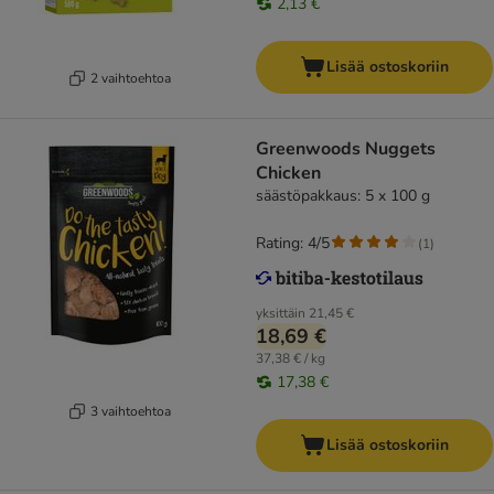
2,13 €
Lisää ostoskoriin
2 vaihtoehtoa
Greenwoods Nuggets
Chicken
säästöpakkaus: 5 x 100 g
Rating: 4/5
(
1
)
yksittäin
21,45 €
18,69 €
37,38 € / kg
17,38 €
3 vaihtoehtoa
Lisää ostoskoriin