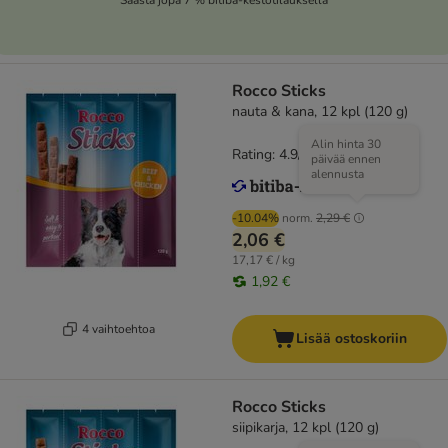
Rocco Sticks
nauta & kana, 12 kpl (120 g)
Alin hinta 30
Rating: 4.9/5
(
15
)
päivää ennen
alennusta
-10.04%
norm.
2,29 €
2,06 €
17,17 € / kg
1,92 €
4 vaihtoehtoa
Lisää ostoskoriin
Rocco Sticks
siipikarja, 12 kpl (120 g)