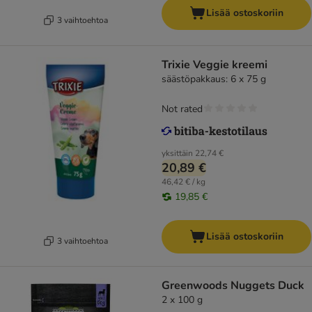
Lisää ostoskoriin
3 vaihtoehtoa
Trixie Veggie kreemi
säästöpakkaus: 6 x 75 g
Not rated
yksittäin
22,74 €
20,89 €
46,42 € / kg
19,85 €
Lisää ostoskoriin
3 vaihtoehtoa
Greenwoods Nuggets Duck
2 x 100 g