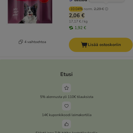
-10.04%
norm.
2,29 €
2,06 €
17,17 € / kg
1,92 €
4 vaihtoehtoa
Lisää ostoskoriin
Etusi
5% alennusta yli 110€ tilauksista
14€ kuponkikoodi leimakortilla
Säästä jopa 7 % bitiba-kestotilauksella