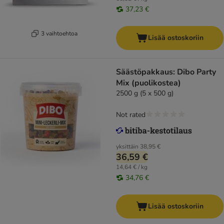
37,23 €
3 vaihtoehtoa
Lisää ostoskoriin
Säästöpakkaus: Dibo Party
Mix (puolikostea)
2500 g (5 x 500 g)
Not rated
yksittäin
38,95 €
36,59 €
14,64 € / kg
34,76 €
Lisää ostoskoriin