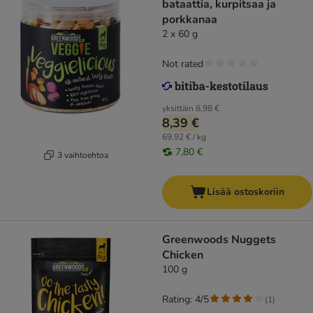
bataattia, kurpitsaa ja
porkkanaa
2 x 60 g
Not rated
yksittäin
8,98 €
8,39 €
69,92 € / kg
7,80 €
3 vaihtoehtoa
Lisää ostoskoriin
Greenwoods Nuggets
Chicken
100 g
Rating: 4/5
(
1
)