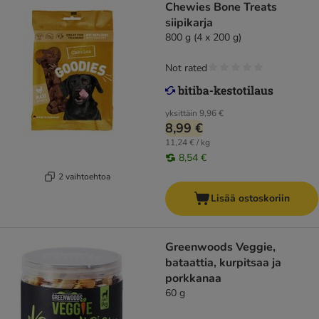
Chewies Bone Treats
siipikarja
800 g (4 x 200 g)
Not rated
yksittäin
9,96 €
8,99 €
11,24 € / kg
8,54 €
2 vaihtoehtoa
Lisää ostoskoriin
Greenwoods Veggie,
bataattia, kurpitsaa ja
porkkanaa
60 g