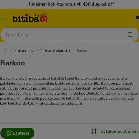
Ilmainen kotiintoimitus yli 49€ tilauksiin.**
Katalogivalikko
Hae
Koiranruoka
Koiran makupalat
Barkoo
Barkoo
Barkoo-herkkuja arvostaa joka koira! Erilaiset Barkoo-puruherkut sopivat niin
palkkioksi kuin ajanvietteeksikin, isoille sekä pienille koirille. Barkoon puristetut,
solmitut ja punotut puruluut ovat koirien suurherkkua! Täytetyt funktionaaliset
puruluut sopivat eri koirien erikoistarpeisiin, Barkoo Dentals hoitaa koiran hampaita
ja Barkoo Mini Bones:in puolkosteat herkut ovat mainio koulutus palkkio koiralle
kuin koiralle. Barkoo – rakkaudesta herkutteluun!
Ostetuimmat ensin
Lajittele