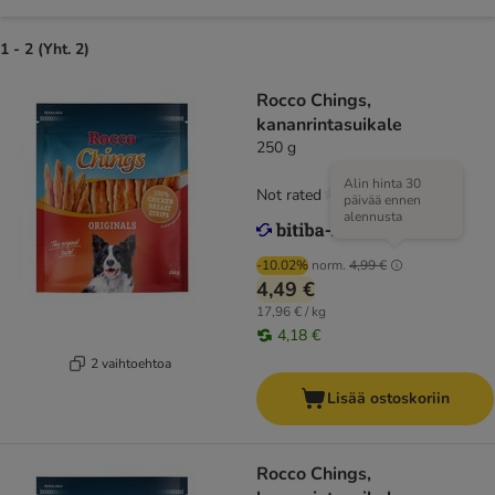
1 - 2 (Yht. 2)
Rocco Chings,
kananrintasuikale
250 g
Alin hinta 30
Not rated
päivää ennen
alennusta
-10.02%
norm.
4,99 €
4,49 €
17,96 € / kg
4,18 €
2 vaihtoehtoa
Lisää ostoskoriin
Rocco Chings,