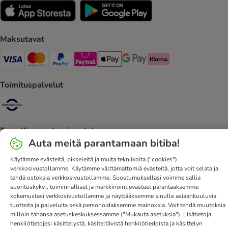
Maksutavat
VISA Payment Method
Mastercard Payment Method
Paypal Payment Method
Paytrail Payment Method
Apple Pay Payment Method
Google Pay Payment Method
Klarna Payment Method
Toimituspalvelut
Matkahuolto Shipping Method
Turvallisen ostamisen takuu
Auta meitä parantamaan bitiba!
Security
Käytämme evästeitä, pikseleitä ja muita tekniikoita ("cookies")
verkkosivustollamme. Käytämme välttämättömiä evästeitä, jotta voit selata ja
tehdä ostoksia verkkosivustollamme. Suostumuksellasi voimme sallia
suorituskyky-, toiminnalliset ja markkinointievästeet parantaaksemme
kokemustasi verkkosivustollamme ja näyttääksemme sinulle asiaankuuluvia
Ota yhteyttä
Toimitusehdot
Julkaisutiedot
DSA
tuotteita ja palveluita sekä personoidaksemme mainoksia. Voit tehdä muutoksia
Tietosuoja
Uutiskirje
Toimituskulut ja -aika
Maksutavat
milloin tahansa asetuskeskuksessamme ("Mukauta asetuksia"). Lisätietoja
henkilötietojesi käsittelystä, käsiteltävistä henkilötiedoista ja käsittelyn
Peruuta sopimus tästä
bitiba-sovellus
Kanta-asiakasedut