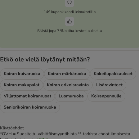
14€ kuponkikoodi leimakortilla
Säästä jopa 7 % bitiba-kestotilauksella
Etkö ole vielä löytänyt mitään?
Koiran kuivaruoka
Koiran märkäruoka
Kokeilupakkaukset
Koiran makupalat
Koiran erikoisravinto
Lisäravinteet
Viljattomat koiranruoat
Luomuruoka
Koiranpennulle
Seniorikoiran koiranruoka
Käyttöehdot
*OVH = Suositeltu vähittäismyyntihinta ** tarkista ehdot ilmaisesta