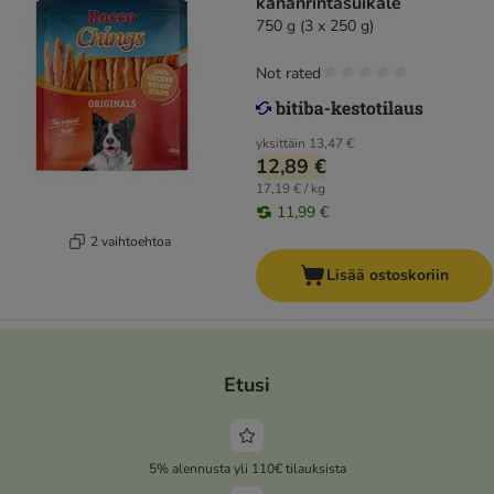
kananrintasuikale
750 g (3 x 250 g)
Not rated
yksittäin
13,47 €
12,89 €
17,19 € / kg
11,99 €
2 vaihtoehtoa
Lisää ostoskoriin
Etusi
5% alennusta yli 110€ tilauksista