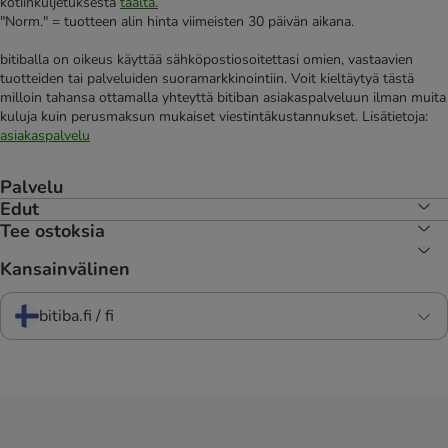
kotiinkuljetuksesta
täältä.
"Norm." = tuotteen alin hinta viimeisten 30 päivän aikana.
bitiballa on oikeus käyttää sähköpostiosoitettasi omien, vastaavien
tuotteiden tai palveluiden suoramarkkinointiin. Voit kieltäytyä tästä
milloin tahansa ottamalla yhteyttä bitiban asiakaspalveluun ilman muita
kuluja kuin perusmaksun mukaiset viestintäkustannukset. Lisätietoja:
asiakaspalvelu
Palvelu
Edut
Tee ostoksia
Kansainvälinen
bitiba.fi / fi