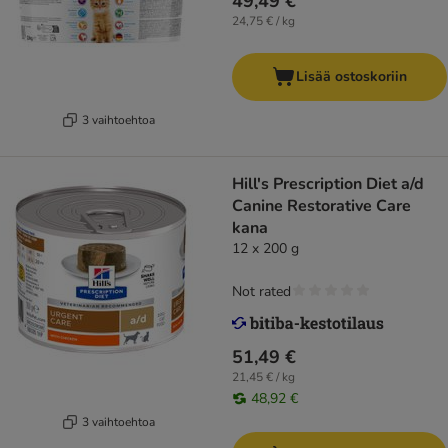
49,49 €
24,75 € / kg
Lisää ostoskoriin
3 vaihtoehtoa
Hill's Prescription Diet a/d
Canine Restorative Care
kana
12 x 200 g
Not rated
51,49 €
21,45 € / kg
48,92 €
3 vaihtoehtoa