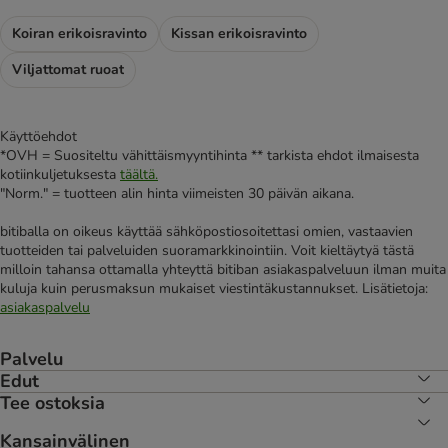
Koiran erikoisravinto
Kissan erikoisravinto
Viljattomat ruoat
Käyttöehdot
*OVH = Suositeltu vähittäismyyntihinta ** tarkista ehdot ilmaisesta
kotiinkuljetuksesta
täältä.
"Norm." = tuotteen alin hinta viimeisten 30 päivän aikana.
bitiballa on oikeus käyttää sähköpostiosoitettasi omien, vastaavien
tuotteiden tai palveluiden suoramarkkinointiin. Voit kieltäytyä tästä
milloin tahansa ottamalla yhteyttä bitiban asiakaspalveluun ilman muita
kuluja kuin perusmaksun mukaiset viestintäkustannukset. Lisätietoja:
asiakaspalvelu
Palvelu
Edut
Tee ostoksia
Kansainvälinen