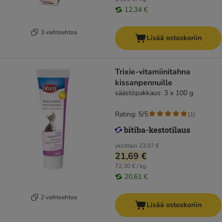
12,34 €
3 vaihtoehtoa
Lisää ostoskoriin
Trixie-vitamiinitahna
kissanpennuille
säästöpakkaus: 3 x 100 g
Rating: 5/5
(
1
)
yksittäin
23,07 €
21,69 €
72,30 € / kg
20,61 €
2 vaihtoehtoa
Lisää ostoskoriin