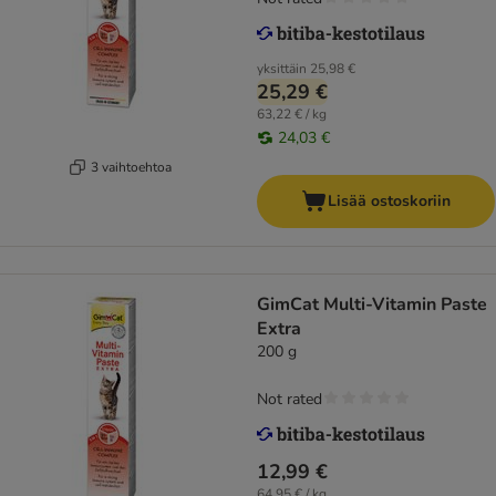
yksittäin
25,98 €
25,29 €
63,22 € / kg
24,03 €
3 vaihtoehtoa
Lisää ostoskoriin
GimCat Multi-Vitamin Paste
Extra
200 g
Not rated
12,99 €
64,95 € / kg