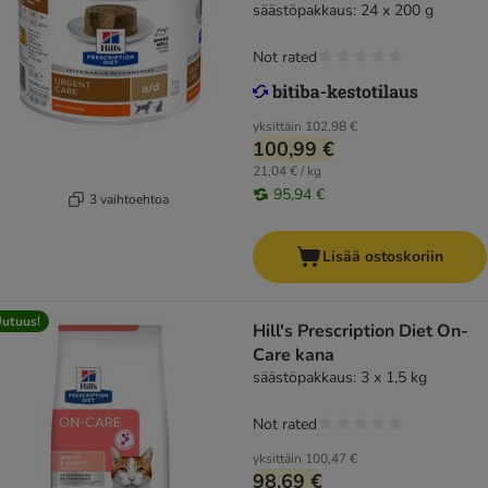
säästöpakkaus: 24 x 200 g
Not rated
yksittäin
102,98 €
100,99 €
21,04 € / kg
95,94 €
3 vaihtoehtoa
Lisää ostoskoriin
utuus!
Hill's Prescription Diet On-
Care kana
säästöpakkaus: 3 x 1,5 kg
Not rated
yksittäin
100,47 €
98,69 €