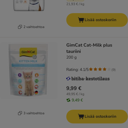
21,93 € / kg
Lisää ostoskoriin
2 vaihtoehtoa
GimCat Cat-Milk plus
tauriini
200 g
Rating: 4.1/5
(
9
)
9,99 €
49,95 € / kg
9,49 €
3 vaihtoehtoa
Lisää ostoskoriin