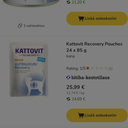
11,20 €
Lisää ostoskoriin
3 vaihtoehtoa
Kattovit Recovery Pouches
24 x 85 g
kana
Rating: 1/5
(
1
)
25,99 €
12,74 € / kg
24,69 €
Lisää ostoskoriin