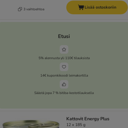
Lisää ostoskoriin
3 vaihtoehtoa
Etusi
5% alennusta yli 110€ tilauksista
14€ kuponkikoodi leimakortilla
Säästä jopa 7 % bitiba-kestotilauksella
Kattovit Energy Plus
12 x 185 g