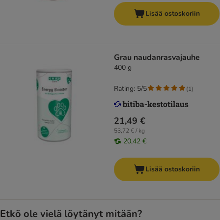
Lisää ostoskoriin
Grau naudanrasvajauhe
400 g
Rating: 5/5
(
1
)
21,49 €
53,72 € / kg
20,42 €
Lisää ostoskoriin
Etkö ole vielä löytänyt mitään?