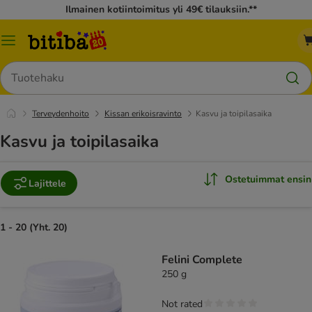
Ilmainen kotiintoimitus yli 49€ tilauksiin.**
Katalogivalikko
Hae
Terveydenhoito
Kissan erikoisravinto
Kasvu ja toipilasaika
Kasvu ja toipilasaika
Ostetuimmat ensin
Lajittele
1 - 20 (Yht. 20)
Felini Complete
250 g
Not rated