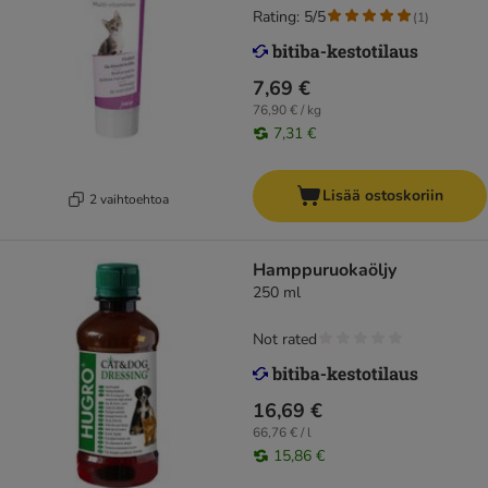
Rating: 5/5
(
1
)
7,69 €
76,90 € / kg
7,31 €
Lisää ostoskoriin
2 vaihtoehtoa
Hamppuruokaöljy
250 ml
Not rated
16,69 €
66,76 € / l
15,86 €