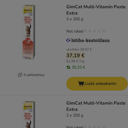
GimCat Multi-Vitamin Paste
Extra
3 x 200 g
Not rated
yksittäin
38,97 €
37,19 €
61,98 € / kg
35,33 €
3 vaihtoehtoa
Lisää ostoskoriin
GimCat Multi-Vitamin Paste
Extra
2 x 200 g
Not rated