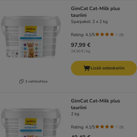
GimCat Cat-Milk plus
tauriini
Sparpaket: 2 x 2 kg
Rating: 4.1/5
(
9
)
97,99 €
24,50 € / kg
Lisää ostoskoriin
3 vaihtoehtoa
GimCat Cat-Milk plus
tauriini
2 kg
Rating: 4.1/5
(
9
)