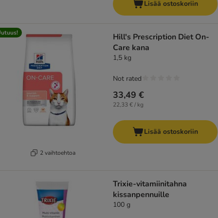
Lisää ostoskoriin
utuus!
Hill's Prescription Diet On-
Care kana
1,5 kg
Not rated
33,49 €
22,33 € / kg
Lisää ostoskoriin
2 vaihtoehtoa
Trixie-vitamiinitahna
kissanpennuille
100 g