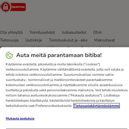
Security
Ota yhteyttä
Toimitusehdot
Julkaisutiedot
DSA
Tietosuoja
Uutiskirje
Toimituskulut ja -aika
Maksutavat
Peruuta sopimus tästä
bitiba-sovellus
Kanta-asiakasedut
Auta meitä parantamaan bitiba!
Edut
Saavutettavuusseloste
Käytämme evästeitä, pikseleitä ja muita tekniikoita ("cookies")
bitiba GmbH
2026
verkkosivustollamme. Käytämme välttämättömiä evästeitä, jotta voit selata ja
tehdä ostoksia verkkosivustollamme. Suostumuksellasi voimme sallia
suorituskyky-, toiminnalliset ja markkinointievästeet parantaaksemme
kokemustasi verkkosivustollamme ja näyttääksemme sinulle asiaankuuluvia
tuotteita ja palveluita sekä personoidaksemme mainoksia. Voit tehdä muutoksia
milloin tahansa asetuskeskuksessamme ("Mukauta asetuksia"). Lisätietoja
henkilötietojesi käsittelystä, käsiteltävistä henkilötiedoista ja käsittelyn
tarkoituksesta saat Preferenssikeskuksesta
Tietosuojakäytännöstämme
Mukauta asetuksia