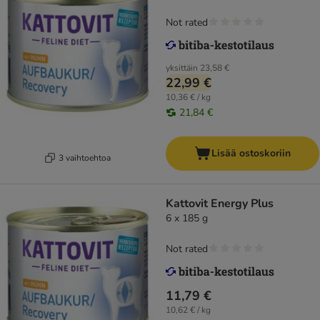
Not rated
yksittäin
23,58 €
22,99 €
10,36 € / kg
21,84 €
Lisää ostoskoriin
3 vaihtoehtoa
Kattovit Energy Plus
6 x 185 g
Not rated
11,79 €
10,62 € / kg