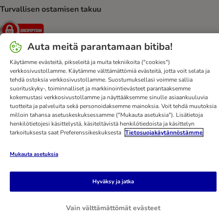
Turvallisen ostamisen takuu
Security
Auta meitä parantamaan bitiba!
Käytämme evästeitä, pikseleitä ja muita tekniikoita ("cookies")
verkkosivustollamme. Käytämme välttämättömiä evästeitä, jotta voit selata ja
Ota yhteyttä
Toimitusehdot
Julkaisutiedot
DSA
tehdä ostoksia verkkosivustollamme. Suostumuksellasi voimme sallia
Tietosuoja
Uutiskirje
Toimituskulut ja -aika
Maksutavat
suorituskyky-, toiminnalliset ja markkinointievästeet parantaaksemme
kokemustasi verkkosivustollamme ja näyttääksemme sinulle asiaankuuluvia
Peruuta sopimus tästä
bitiba-sovellus
Kanta-asiakasedut
tuotteita ja palveluita sekä personoidaksemme mainoksia. Voit tehdä muutoksia
Edut
Saavutettavuusseloste
milloin tahansa asetuskeskuksessamme ("Mukauta asetuksia"). Lisätietoja
henkilötietojesi käsittelystä, käsiteltävistä henkilötiedoista ja käsittelyn
bitiba GmbH
2026
tarkoituksesta saat Preferenssikeskuksesta
Tietosuojakäytännöstämme
Mukauta asetuksia
Hyväksy ja jatka
Vain välttämättömät evästeet