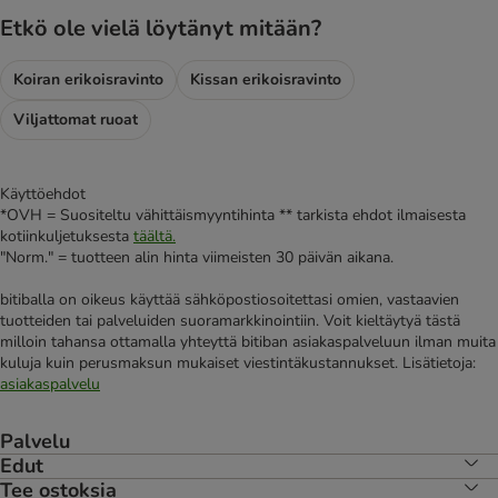
Etkö ole vielä löytänyt mitään?
Koiran erikoisravinto
Kissan erikoisravinto
Viljattomat ruoat
Käyttöehdot
*OVH = Suositeltu vähittäismyyntihinta ** tarkista ehdot ilmaisesta
kotiinkuljetuksesta
täältä.
"Norm." = tuotteen alin hinta viimeisten 30 päivän aikana.
bitiballa on oikeus käyttää sähköpostiosoitettasi omien, vastaavien
tuotteiden tai palveluiden suoramarkkinointiin. Voit kieltäytyä tästä
milloin tahansa ottamalla yhteyttä bitiban asiakaspalveluun ilman muita
kuluja kuin perusmaksun mukaiset viestintäkustannukset. Lisätietoja:
asiakaspalvelu
Palvelu
Edut
Tee ostoksia