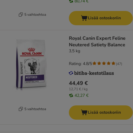
80,74 €
5 vaihtoehtoa
Lisää ostoskoriin
Royal Canin Expert Feline
Neutered Satiety Balance
3,5 kg
Rating: 4.8/5
(
47
)
44,49 €
12,71 € / kg
42,27 €
5 vaihtoehtoa
Lisää ostoskoriin