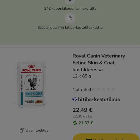
14€ kuponkikoodi leimakortilla
Säästä jopa 7 % bitiba-kestotilauksella
Royal Canin Veterinary
Feline Skin & Coat
kastikkeessa
12 x 85 g
Not rated
22,49 €
22,05 € / kg
21,37 €
2 vaihtoehtoa