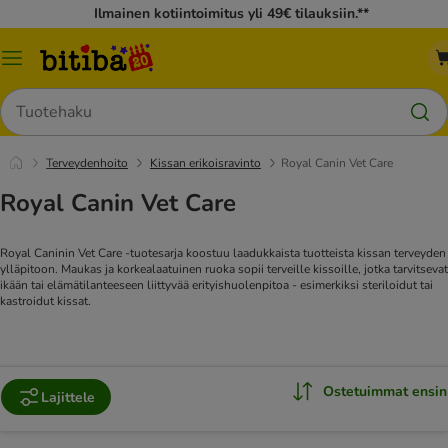
Ilmainen kotiintoimitus yli 49€ tilauksiin.**
Katalogivalikko
Hae
Terveydenhoito
Kissan erikoisravinto
Royal Canin Vet Care
Royal Canin Vet Care
Royal Caninin Vet Care -tuotesarja koostuu laadukkaista tuotteista kissan terveyden
ylläpitoon. Maukas ja korkealaatuinen ruoka sopii terveille kissoille, jotka tarvitsevat
ikään tai elämätilanteeseen liittyvää erityishuolenpitoa - esimerkiksi steriloidut tai
kastroidut kissat.
Ostetuimmat ensin
Lajittele