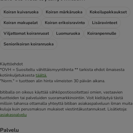
Koiran kuivaruoka
Koiran märkäruoka
Kokeilupakkaukset
Koiran makupalat
Koiran erikoisravinto
Lisäravinteet
Viljattomat koiranruoat
Luomuruoka
Koiranpennulle
Seniorikoiran koiranruoka
Käyttöehdot
*OVH = Suositeltu vähittäismyyntihinta ** tarkista ehdot ilmaisesta
kotiinkuljetuksesta
täältä.
"Norm." = tuotteen alin hinta viimeisten 30 päivän aikana.
bitiballa on oikeus käyttää sähköpostiosoitettasi omien, vastaavien
tuotteiden tai palveluiden suoramarkkinointiin. Voit kieltäytyä tästä
milloin tahansa ottamalla yhteyttä bitiban asiakaspalveluun ilman muita
kuluja kuin perusmaksun mukaiset viestintäkustannukset. Lisätietoja:
asiakaspalvelu
Palvelu