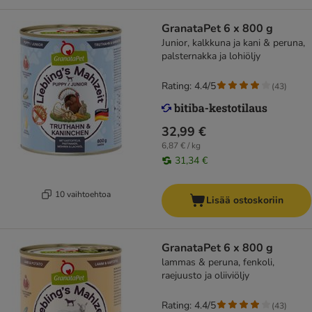
GranataPet 6 x 800 g
Junior, kalkkuna ja kani & peruna,
palsternakka ja lohiöljy
Rating: 4.4/5
(
43
)
32,99 €
6,87 € / kg
31,34 €
10 vaihtoehtoa
Lisää ostoskoriin
GranataPet 6 x 800 g
lammas & peruna, fenkoli,
raejuusto ja oliiviöljy
Rating: 4.4/5
(
43
)