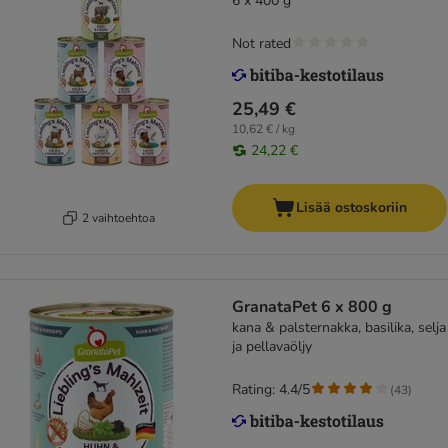
6 x 400 g
Not rated
25,49 €
10,62 € / kg
24,22 €
Lisää ostoskoriin
2 vaihtoehtoa
GranataPet 6 x 800 g
kana & palsternakka, basilika, selja
ja pellavaöljy
Rating: 4.4/5
(
43
)