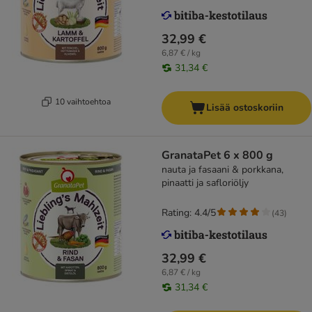
32,99 €
6,87 € / kg
31,34 €
10 vaihtoehtoa
Lisää ostoskoriin
GranataPet 6 x 800 g
nauta ja fasaani & porkkana,
pinaatti ja safloriöljy
Rating: 4.4/5
(
43
)
32,99 €
6,87 € / kg
31,34 €