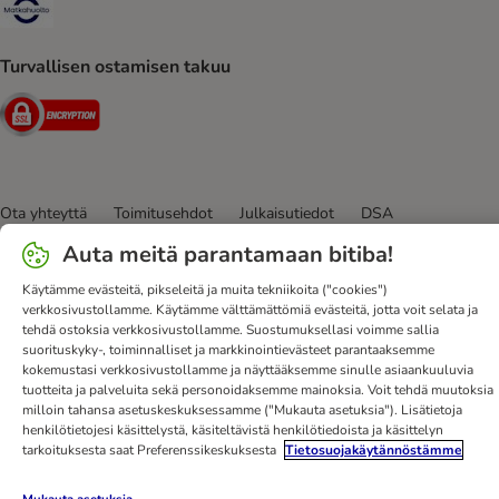
Matkahuolto Shipping Method
Turvallisen ostamisen takuu
Security
Ota yhteyttä
Toimitusehdot
Julkaisutiedot
DSA
Tietosuoja
Uutiskirje
Toimituskulut ja -aika
Maksutavat
Auta meitä parantamaan bitiba!
Peruuta sopimus tästä
bitiba-sovellus
Kanta-asiakasedut
Käytämme evästeitä, pikseleitä ja muita tekniikoita ("cookies")
Edut
Saavutettavuusseloste
verkkosivustollamme. Käytämme välttämättömiä evästeitä, jotta voit selata ja
tehdä ostoksia verkkosivustollamme. Suostumuksellasi voimme sallia
bitiba GmbH
2026
suorituskyky-, toiminnalliset ja markkinointievästeet parantaaksemme
kokemustasi verkkosivustollamme ja näyttääksemme sinulle asiaankuuluvia
tuotteita ja palveluita sekä personoidaksemme mainoksia. Voit tehdä muutoksia
milloin tahansa asetuskeskuksessamme ("Mukauta asetuksia"). Lisätietoja
henkilötietojesi käsittelystä, käsiteltävistä henkilötiedoista ja käsittelyn
tarkoituksesta saat Preferenssikeskuksesta
Tietosuojakäytännöstämme