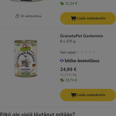
31,34 €
10 vaihtoehtoa
Lisää ostoskoriin
GranataPet Gartenmix
6 x 375 g
Not rated
24,99 €
11,11 € / kg
23,74 €
Lisää ostoskoriin
Etkö ole vielä löytänyt mitään?