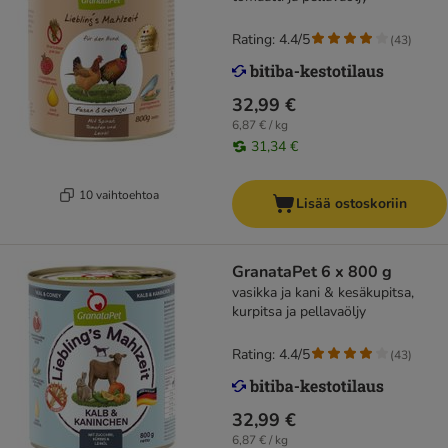
Rating: 4.4/5
(
43
)
32,99 €
6,87 € / kg
31,34 €
10 vaihtoehtoa
Lisää ostoskoriin
GranataPet 6 x 800 g
vasikka ja kani & kesäkupitsa,
kurpitsa ja pellavaöljy
Rating: 4.4/5
(
43
)
32,99 €
6,87 € / kg