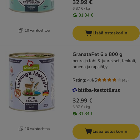
32,99 €
6,87 € / kg
31,34 €
10 vaihtoehtoa
Lisää ostoskoriin
GranataPet 6 x 800 g
peura ja lohi & juurekset, fenkoli,
omena ja rapsiöljy
Rating: 4.4/5
(
43
)
32,99 €
6,87 € / kg
31,34 €
10 vaihtoehtoa
Lisää ostoskoriin