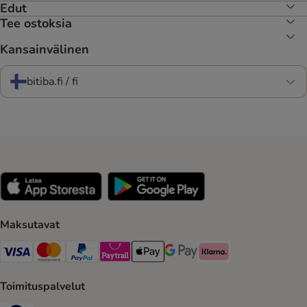
Edut
Tee ostoksia
Kansainvälinen
bitiba.fi / fi
Maksutavat
VISA Payment Method
Mastercard Payment Method
Paypal Payment Method
Paytrail Payment Method
Apple Pay Payment Method
Google Pay Payment Method
Klarna Payment Method
Toimituspalvelut