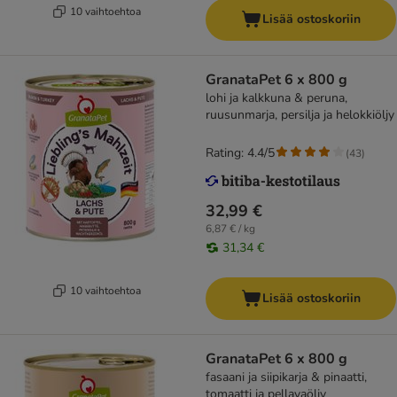
10 vaihtoehtoa
Lisää ostoskoriin
GranataPet 6 x 800 g
lohi ja kalkkuna & peruna,
ruusunmarja, persilja ja helokkiöljy
Rating: 4.4/5
(
43
)
32,99 €
6,87 € / kg
31,34 €
10 vaihtoehtoa
Lisää ostoskoriin
GranataPet 6 x 800 g
fasaani ja siipikarja & pinaatti,
tomaatti ja pellavaöljy