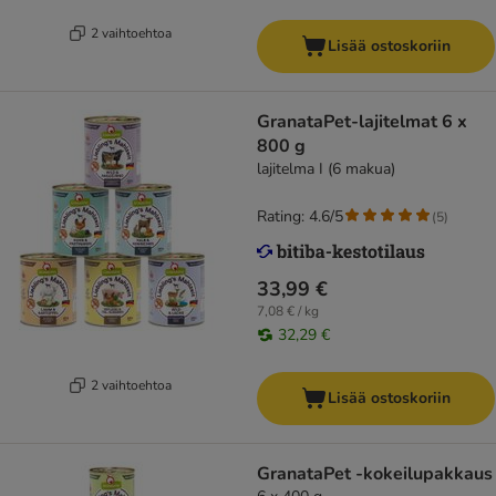
2 vaihtoehtoa
Lisää ostoskoriin
GranataPet-lajitelmat 6 x
800 g
lajitelma I (6 makua)
Rating: 4.6/5
(
5
)
33,99 €
7,08 € / kg
32,29 €
2 vaihtoehtoa
Lisää ostoskoriin
GranataPet -kokeilupakkaus