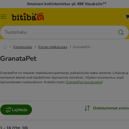
Ilmainen kotiintoimitus yli 49€ tilauksiin.**
Katalogivalikko
Hae
Koiranruoka
Koiran märkäruoka
GranataPet
GranataPet
GranataPet on maukas märkäruoka parhaista, paikallisista raaka-aineista. Lihaisat ja
ravitsevat ateriat ovat täydellinen täysravinto koirallesi. Viljaton koostumus sopii
lajinomaiseen ruokavalioon.
Kokeile myös
GranataPet-kuivaruokia
!
Ostetuimmat ensin
Lajittele
1 - 16 (Yht. 16)