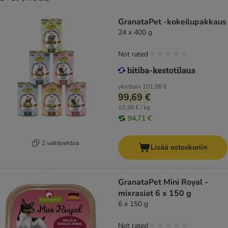
GranataPet -kokeilupakkaus
24 x 400 g
Not rated
yksittäin
101,96 €
99,69 €
10,38 € / kg
94,71 €
2 vaihtoehtoa
Lisää ostoskoriin
GranataPet Mini Royal -
mixrasiat 6 x 150 g
6 x 150 g
Not rated