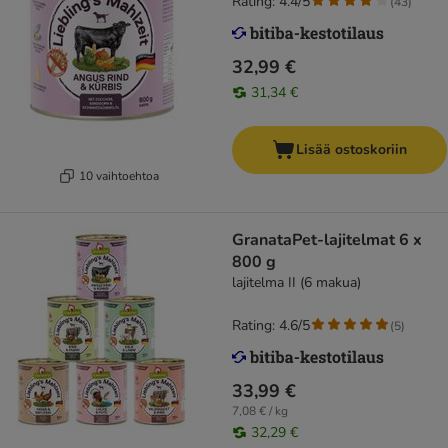
Rating: 4.4/5
(
43
)
32,99 €
31,34 €
Lisää ostoskoriin
10 vaihtoehtoa
GranataPet-lajitelmat 6 x
800 g
lajitelma II (6 makua)
Rating: 4.6/5
(
5
)
33,99 €
7,08 € / kg
32,29 €