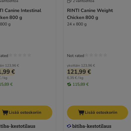
 vaihtoehtoa
2 vaihtoehtoa
I Canine Intestinal
RINTI Canine Weight
cken 800 g
Chicken 800 g
 800 g
24 x 800 g
rated
Not rated
äin
123,96 €
yksittäin
123,96 €
,99 €
121,99 €
 / kg
6,35 € / kg
15,89 €
115,89 €
Lisää ostoskoriin
Lisää ostoskoriin