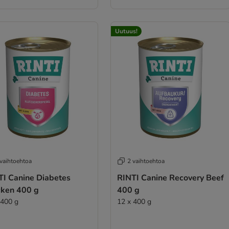
Uutuus!
 vaihtoehtoa
2 vaihtoehtoa
TI Canine Diabetes
RINTI Canine Recovery Beef
cken 400 g
400 g
 400 g
12 x 400 g