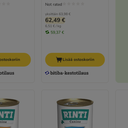
Not rated
yksittäin
63,98 €
62,49 €
6,51 € / kg
59,37 €
ostoskoriin
Lisää ostoskoriin