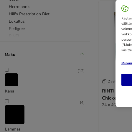
Herrmann's
Hill's Prescription Diet
Käytäm
Lukullus
välttä
Pedigree
voimme
verkko
RINTI
person
Rocco
("Mukau
käsitt
Royal Canin
Maku
Royal Canin Veterinary Canine
Mukaut
Wolf of Wilderness
(
12
)
Säästöpakkaukset
Almo Nature
2 vaihtoehtoa
Briantos
RINTI Canine
Kana
Concept for Life Veterinary Diet
Chicken 400 
Crave
(
4
)
24 x 400 g
Encore
Exclusion
Friskies
Lammas
GranataPet