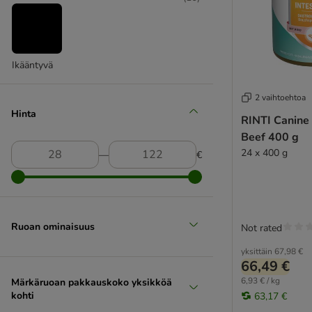
Luomumärkäruoat
Single Protein
Kevyt märkäruoka
Koiranpennun märkäruoka
Ikääntyvä
Seniorikoiran märkäruoka
Eukanuba
2 vaihtoehtoa
Hinta
RINTI Canine 
Beef 400 g
24 x 400 g
―
€
Ruoan ominaisuus
Not rated
yksittäin
67,98 €
66,49 €
6,93 € / kg
Märkäruoan pakkauskoko yksikköä
kohti
63,17 €