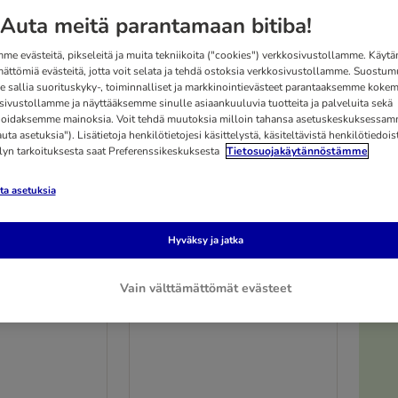
Auta meitä parantamaan bitiba!
Uutuus!
me evästeitä, pikseleitä ja muita tekniikoita ("cookies") verkkosivustollamme. Käy
mättömiä evästeitä, jotta voit selata ja tehdä ostoksia verkkosivustollamme. Suostum
 sallia suorituskyky-, toiminnalliset ja markkinointievästeet parantaaksemme kokem
sivustollamme ja näyttääksemme sinulle asiaankuuluvia tuotteita ja palveluita sekä
oidaksemme mainoksia. Voit tehdä muutoksia milloin tahansa asetuskeskuksessa
ta asetuksia"). Lisätietoja henkilötietojesi käsittelystä, käsiteltävistä henkilötiedoist
elyn tarkoituksesta saat Preferenssikeskuksesta
Tietosuojakäytännöstämme
a asetuksia
Hyväksy ja jatka
2 vaihtoehtoa
 Diabetes
RINTI Canine Recovery Beef
Vain välttämättömät evästeet
g
400 g
24 x 400 g