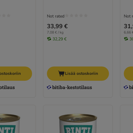
Not rated
Not 
33,99 €
31,
7,08 € / kg
6,66 €
32,29 €
3
ostoskoriin
Lisää ostoskoriin