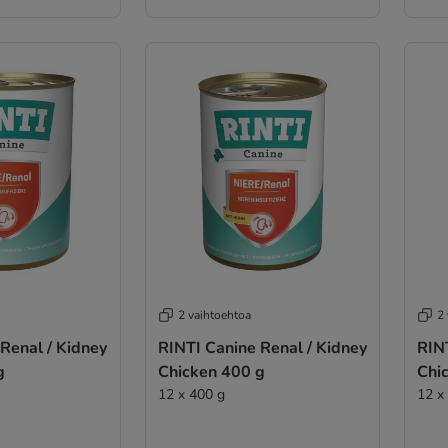
2 vaihtoehtoa
2
Renal / Kidney
RINTI Canine Renal / Kidney
RIN
g
Chicken 400 g
Chi
12 x 400 g
12 x