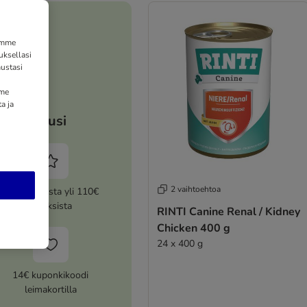
tämme
uksellasi
ustasi
mme
a ja
Etusi
2 vaihtoehtoa
5% alennusta yli 110€
tilauksista
RINTI Canine Renal / Kidney
Chicken 400 g
24 x 400 g
14€ kuponkikoodi
leimakortilla