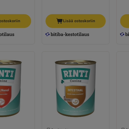
ostoskoriin
Lisää ostoskoriin