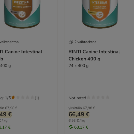
 vaihtoehtoa
2 vaihtoehtoa
I Canine Intestinal
RINTI Canine Intestinal
mb
Chicken 400 g
 400 g
24 x 400 g
g: 1/5
Not rated
(
1
)
äin
67,98 €
yksittäin
67,98 €
49 €
66,49 €
 / kg
6,93 € / kg
3,17 €
63,17 €