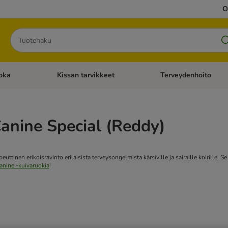
O
Hae
oka
Kissan tarvikkeet
Terveydenhoito
iavalikko: Koiran tarvikkeet
Avaa kategoriavalikko: Kissanruoka
Avaa kategoriavalikko: K
anine Special (Reddy)
uttinen erikoisravinto erilaisista terveysongelmista kärsiville ja sairaille koirille. S
Canine -kuivaruokia
!