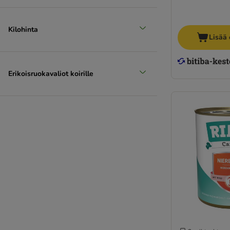
Kilohinta
Lisää 
Erikoisruokavaliot koirille