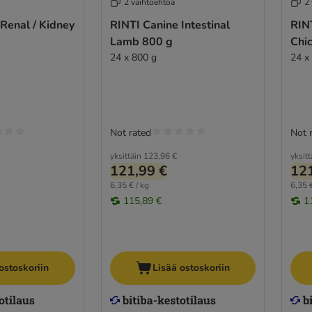
2 vaihtoehtoa
2
Renal / Kidney
RINTI Canine Intestinal
RINT
Lamb 800 g
Chi
24 x 800 g
24 x
Not rated
Not 
yksittäin
123,96 €
yksitt
121,99 €
121
6,35 € / kg
6,35 €
115,89 €
1
ostoskoriin
Lisää ostoskoriin