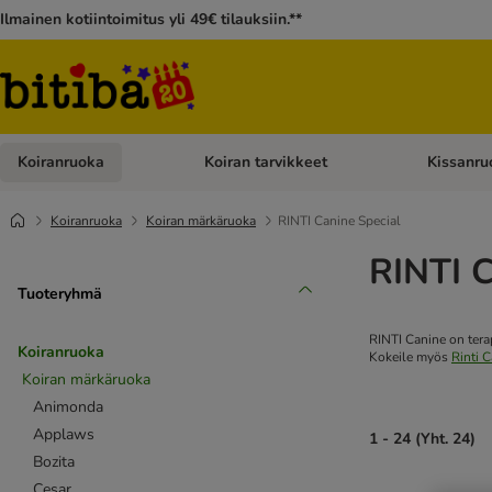
Ilmainen kotiintoimitus yli 49€ tilauksiin.**
Koiranruoka
Koiran tarvikkeet
Kissanru
Avaa kategoriavalikko: Koiranruoka
Avaa kategor
Koiranruoka
Koiran märkäruoka
RINTI Canine Special
RINTI C
Tuoteryhmä
RINTI Canine on terape
Koiranruoka
Kokeile myös
Rinti 
Koiran märkäruoka
Animonda
Applaws
1 - 24 (Yht. 24)
Bozita
Cesar