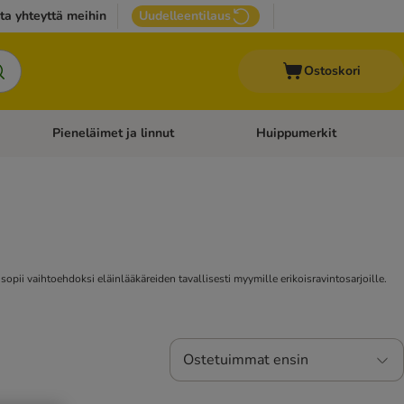
ta yhteyttä meihin
Uudelleentilaus
Ostoskori
Pieneläimet ja linnut
Huippumerkit
issan tarvikkeet
Avaa kategoriavalikko: Terveydenhoito
Avaa kategoriavalikko: Pienel
e sopii vaihtoehdoksi eläinlääkäreiden tavallisesti myymille erikoisravintosarjoille.
Ostetuimmat ensin