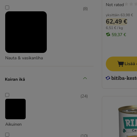
Not rated
Greenwoods
(
8
)
Happy Dog
yksittäin
63,98 €
62,49 €
Hill's Science Plan
6,51 € / kg
Integra (Animonda)
59,37 €
Lily's Kitchen
Purina Veterinary Diets
Purbello
Nauta & vasikanliha
Purizon
Lisää 
RINTI Canine Special
Rosie's Farm
Koiran ikä
Schesir
Taste of the Wild
(
24
)
Terra Canis
Virbac VetComplex
Yarrah Organic
Suosituimmat märkäruoat
Aikuinen
Viljaton ravinto
(
10
)