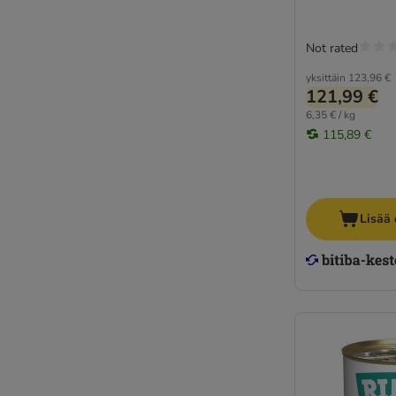
Not rated
yksittäin
123,96 €
121,99 €
6,35 € / kg
115,89 €
Lisää 