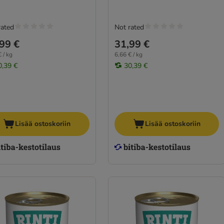
rated
Not rated
99 €
31,99 €
 / kg
6,66 € / kg
0,39 €
30,39 €
Lisää ostoskoriin
Lisää ostoskoriin