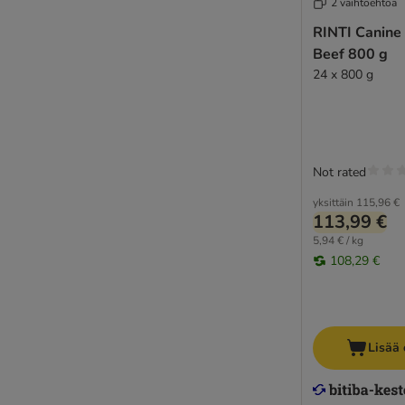
2 vaihtoehtoa
RINTI Canine 
Beef 800 g
24 x 800 g
Not rated
yksittäin
115,96 €
113,99 €
5,94 € / kg
108,29 €
Lisää 