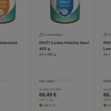
2 vaihtoehtoa
2
Intestinal
RINTI Canine Mobility Beef
RINT
400 g
La
24 x 400 g
24 x
Not rated
Ratin
yksittäin
67,98 €
yksitt
66,49 €
66,
6,93 € / kg
6,93 €
63,17 €
6