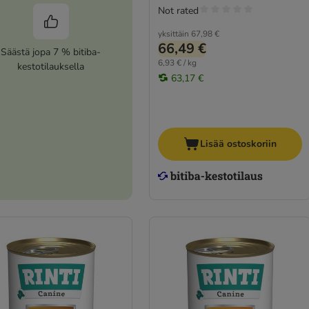
Not rated
yksittäin
67,98 €
66,49 €
Säästä jopa 7 % bitiba-
6,93 € / kg
kestotilauksella
63,17 €
Lisää ostoskoriin