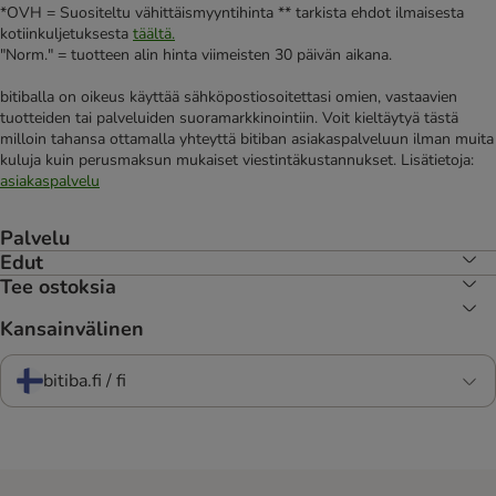
*OVH = Suositeltu vähittäismyyntihinta ** tarkista ehdot ilmaisesta
kotiinkuljetuksesta
täältä.
"Norm." = tuotteen alin hinta viimeisten 30 päivän aikana.
bitiballa on oikeus käyttää sähköpostiosoitettasi omien, vastaavien
tuotteiden tai palveluiden suoramarkkinointiin. Voit kieltäytyä tästä
milloin tahansa ottamalla yhteyttä bitiban asiakaspalveluun ilman muita
kuluja kuin perusmaksun mukaiset viestintäkustannukset. Lisätietoja:
asiakaspalvelu
Palvelu
Edut
Tee ostoksia
Kansainvälinen
bitiba.fi / fi