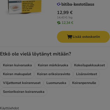
12,99 €
14,43 € / kg
12,34 €
Lisää ostoskoriin
Etkö ole vielä löytänyt mitään?
Koiran kuivaruoka
Koiran märkäruoka
Kokeilupakkaukset
Koiran makupalat
Koiran erikoisravinto
Lisäravinteet
Viljattomat koiranruoat
Luomuruoka
Koiranpennulle
Seniorikoiran koiranruoka
Käyttöehdot