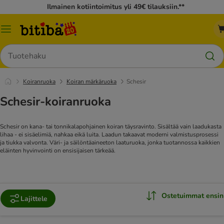
Ilmainen kotiintoimitus yli 49€ tilauksiin.**
Katalogivalikko
Hae
Koiranruoka
Koiran märkäruoka
Schesir
Schesir-koiranruoka
Schesir on kana- tai tonnikalapohjainen koiran täysravinto. Sisältää vain laadukasta
lihaa - ei sisäelimiä, nahkaa eikä luita. Laadun takaavat moderni valmistusprosessi
ja tiukka valvonta. Väri- ja säilöntäaineeton laaturuoka, jonka tuotannossa kaikkien
eläinten hyvinvointi on ensisijaisen tärkeää.
Ostetuimmat ensin
Lajittele