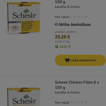
150 g
kanafile & kinkku
Not rated
yksittäin
25,98 €
25,29 €
14,05 € / kg
24,03 €
Lisää ostoskoriin
Schesir Chicken Fillet 6 x
150 g
kanafile & kinkku
Not rated