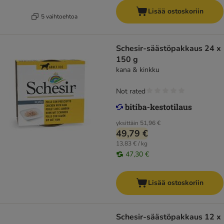
Lisää ostoskoriin
5 vaihtoehtoa
Schesir-säästöpakkaus 24 x
150 g
kana & kinkku
Not rated
yksittäin
51,96 €
49,79 €
13,83 € / kg
47,30 €
Lisää ostoskoriin
Schesir-säästöpakkaus 12 x