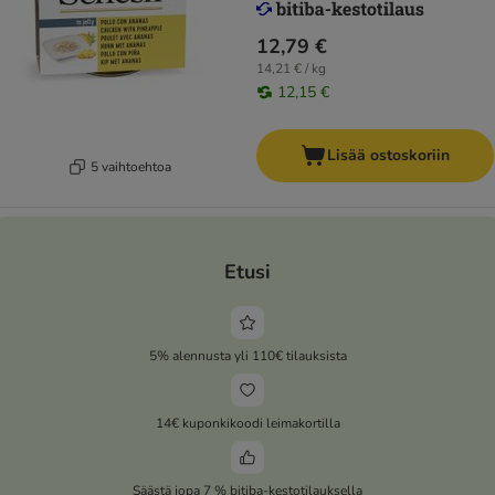
12,79 €
14,21 € / kg
12,15 €
Lisää ostoskoriin
5 vaihtoehtoa
Etusi
5% alennusta yli 110€ tilauksista
14€ kuponkikoodi leimakortilla
Säästä jopa 7 % bitiba-kestotilauksella